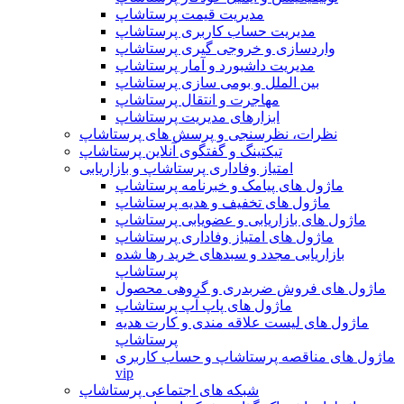
مدیریت قیمت پرستاشاپ
مدیریت حساب کاربری پرستاشاپ
واردسازی و خروجی گیری پرستاشاپ
مدیریت داشبورد و آمار پرستاشاپ
بین الملل و بومی سازی پرستاشاپ
مهاجرت و انتقال پرستاشاپ
ابزارهای مدیریت پرستاشاپ
نظرات، نظرسنجی و پرسش های پرستاشاپ
تیکتینگ و گفتگوی آنلاین پرستاشاپ
امتیاز وفاداری پرستاشاپ و بازاریابی
ماژول های پیامک و خبرنامه پرستاشاپ
ماژول های تخفیف و هدیه پرستاشاپ
ماژول های بازاریابی و عضویابی پرستاشاپ
ماژول های امتیاز وفاداری پرستاشاپ
بازاریابی مجدد و سبدهای خرید رها شده
پرستاشاپ
ماژول های فروش ضربدری و گروهی محصول
ماژول های پاپ آپ پرستاشاپ
ماژول های لیست علاقه مندی و کارت هدیه
پرستاشاپ
ماژول های مناقصه پرستاشاپ و حساب کاربری
vip
شبکه های اجتماعی پرستاشاپ