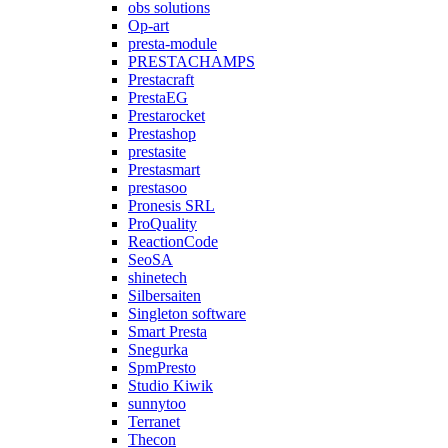
obs solutions
Op-art
presta-module
PRESTACHAMPS
Prestacraft
PrestaEG
Prestarocket
Prestashop
prestasite
Prestasmart
prestasoo
Pronesis SRL
ProQuality
ReactionCode
SeoSA
shinetech
Silbersaiten
Singleton software
Smart Presta
Snegurka
SpmPresto
Studio Kiwik
sunnytoo
Terranet
Thecon