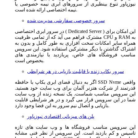
نیوزپاور تنوع بینظیری از سرورهای ابری نیمه خصوصی یا
نیمه اختصاصی ارائه شده است.
سرور خصوصی سفارشی مدیریت شده
در سرور ابری اختصاصی ( Dedicated Server ) این امکان برای
مشترک فراهم می آید که از تمامی ظرفیت CPU و RAM به
همراه سایر امکانات سخت افزاری به طور کامل و بدون به
اشتراک گذاشتن با دیگر مشترکین استفاده شود. این سرویس
مناسب فروشگاه های خاص، پربازدید با نیازمندی های
بخصوص است.
سرور بکاپ زنده با قابلیت بازیابی در هر شرایطی
اگر به دنبال فضای ابری بکاپ با حافظه SSD Nvme واقعی
قدرتمند از شرکت هتزنر آلمان برای وب سایت خود هستید.
این سرویس مناسب شماست. یک نسخه زنده از وب سایت
شما در این سرویس قرار می گیرد و در هر شرایطی قابلیت
بازیابی و اتصال نیم سرور به این فضا وجود دارد.
پلن های میزبانی اقتصادی نیوزپاور
این سرویس مناسب فروشگاه ها و وب سایت های تازه
تاسیس و کم بازدید است. این سرویس از نظر فنی مشابه