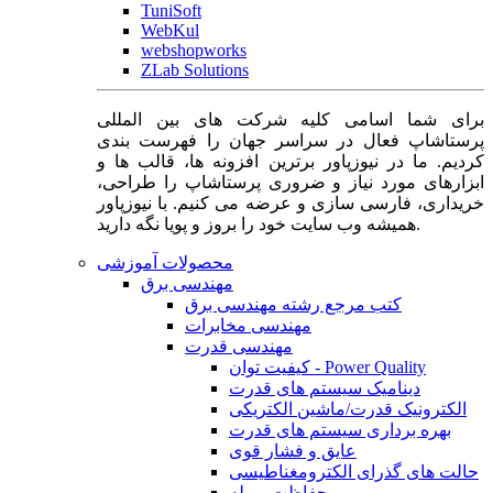
TuniSoft
WebKul
webshopworks
ZLab Solutions
برای شما اسامی کلیه شرکت های بین المللی
پرستاشاپ فعال در سراسر جهان را فهرست بندی
کردیم. ما در نیوزپاور برترین افزونه ها، قالب ها و
ابزارهای مورد نیاز و ضروری پرستاشاپ را طراحی،
خریداری، فارسی سازی و عرضه می کنیم. با نیوزپاور
همیشه وب سایت خود را بروز و پویا نگه دارید.
محصولات آموزشی
مهندسی برق
کتب مرجع رشته مهندسی برق
مهندسی مخابرات
مهندسی قدرت
کیفیت توان - Power Quality
دینامیک سیستم های قدرت
الکترونیک قدرت/ماشین الکتریکی
بهره برداری سیستم های قدرت
عایق و فشار قوی
حالت های گذرای الکترومغناطیسی
حفاظت و رله