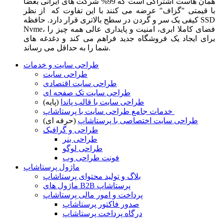
همان هاست اشتراکی است که 99% شرکت های ایرانی بعضا
با قیمتی "گزاف" عرضه می کنند با این تفاوت که از نظر
کیفی یک سر و گردن در سطح بالاتری قرار دارد. حافظه SSD
Nvme، فضای کاملا ابری، امنیت و پایداری عالی همه چیز را
برای ایجاد یک فروشگاه جدید فراهم می کند و دغدغه های
شما را به حداقل می رساند.
طراحی سایت و خدمات
طراحی سایت
طراحی سایت اقتصادی
طراحی سایت تک صفحه ای
طراحی سایت با قالب پاندا
(پایه)
خدمات جامع طراحی سایت با پرستاشاپ
طراحی سایت اختصاصی با پرستاشاپ
(حرفه ای)
طراحی و گرافیک
طراحی بنر
طراحی لوگو
فونت طراحی وب
ماژول پرستاشاپ
بلاگ و تولید محتوای پرستاشاپ
ماژول های B2B پرستاشاپ
پرداخت و امور مالی پرستاشاپ
صدور فاکتور پرستاشاپ
درگاه پرداخت پرستاشاپ