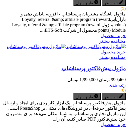
ثبت نظر
طرح سوال
(5)
ماژول باشگاه مشتریان پرستاشاپ - افزونه پاداش دهی و
بازاریابیLoyalty, referral &amp; affiliate program (reward
points)ماژول Loyalty, referral &amp; affiliate program (reward
points) Module محصول از شرکت ETS-Soft،...
خرید محصول
مشاهده بیشتر
خرید محصول
مشاهده بیشتر
ماژول پیش‌فاکتور پرستاشاپ
999,460 تومان
1,999,000 تومان
رتبه بندی:
(0)
ثبت نظر
طرح سوال
ماژول پیش‌فاکتور پرستاشاپ یک ابزار کاربردی برای ایجاد و ارسال
پیش‌فاکتور حرفه‌ای در فروشگاه‌های مبتنی بر PrestaShop است.
این ماژول تجاری پرستاشاپ به شما امکان می‌دهد برای مشتریان
خود پیش‌فاکتور PDF صادر کنید، آن را...
خرید محصول