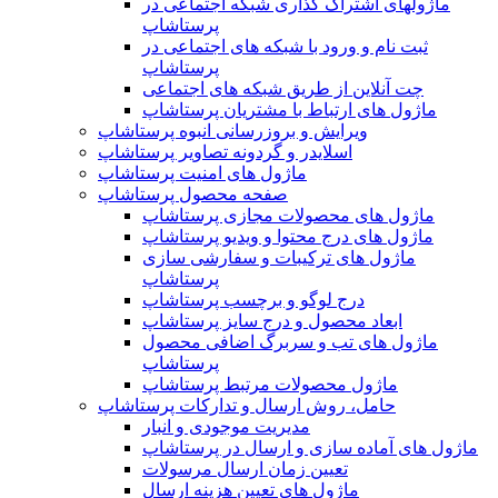
ماژولهای اشتراک‌ گذاری شبکه اجتماعی در
پرستاشاپ
ثبت نام و ورود با شبکه های اجتماعی در
پرستاشاپ
چت آنلاین از طریق شبکه های اجتماعی
ماژول های ارتباط با مشتریان پرستاشاپ
ویرایش و بروزرسانی انبوه پرستاشاپ
اسلایدر و گردونه تصاویر پرستاشاپ
ماژول های امنیت پرستاشاپ
صفحه محصول پرستاشاپ
ماژول های محصولات مجازی پرستاشاپ
ماژول های درج محتوا و ویدیو پرستاشاپ
ماژول های ترکیبات و سفارشی سازی
پرستاشاپ
درج لوگو و برچسب پرستاشاپ
ابعاد محصول و درج سایز پرستاشاپ
ماژول های تب و سربرگ اضافی محصول
پرستاشاپ
ماژول محصولات مرتبط پرستاشاپ
حامل، روش ارسال و تدارکات پرستاشاپ
مدیریت موجودی و انبار
ماژول های آماده سازی و ارسال در پرستاشاپ
تعیین زمان ارسال مرسولات
ماژول های تعیین هزینه ارسال