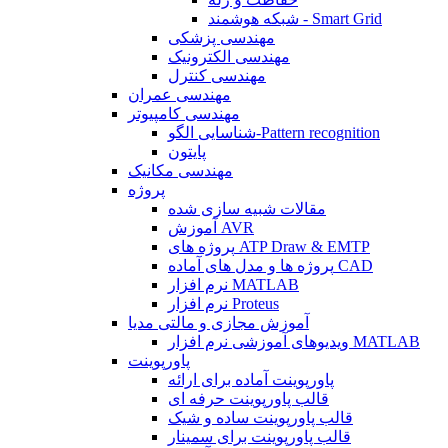
شبکه هوشمند - Smart Grid
مهندسی پزشکی
مهندسی الکترونیک
مهندسی کنترل
مهندسی عمران
مهندسی کامپیوتر
شناسایی الگو-Pattern recognition
پایتون
مهندسی مکانیک
پروژه
مقالات شبیه سازی شده
آموزش AVR
پروژه های ATP Draw & EMTP
پروژه ها و مدل های آماده CAD
نرم افزار MATLAB
نرم افزار Proteus
آموزش مجازی و مالتی مدیا
ویدیوهای آموزشی نرم افزار MATLAB
پاورپوینت
پاورپوینت آماده برای ارائه
قالب پاورپوینت حرفه ای
قالب پاورپوینت ساده و شیک
قالب پاورپوینت برای سمینار