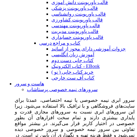
قالب پاورپوینت دانش آموزی
قالب پاورپوینت پزشکی
قالب پاورپوینت روانشناسی
قالب پاورپوینت کشاورزی
قالب پاورپوینت مهندسی
قالب پاورپوینت مدیریت
قالب پاورپوینت حسابداری
کتاب و مراجع درسی
جزوات آموزشی دارای مجوز از اساتید
آموزش زبان انگلیسی
کتاب چاپی دست دوم
کتاب الکترونیک - EBook
خرید کتاب چاپی ( نو )
کتاب آف ست خارجی
هاست و سرور
سرورهای نیمه خصوصی پرستاشاپ
سرور ابری نیمه خصوصی یا نیمه اختصاصی، عمدتا برای
سایت‌های فروشگاهی و با ترافیک بالا استفاده می‌شود. زیرا
این سرورهای ابری نسبت به سرورهای مجازی قدرت و
پایداری بیشتری دارند و تمام سخت افزارهای آن بطور
خصوصی در اختیار کاربر قرار می‌گیرند. در بیشتر مواقع
تفاوتی بین سرور نیمه خصوصی و سرور خصوصی دیده
نمی‌شود و فقط هزینه تهیه و نگهداری آن پایین تر است. در