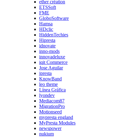
ether création
ETSSoft
FME
GloboSoftware
Hamsa
HDclic
HiddenTechies
Hipresta
idnovate
inno-mods
innovadeluxe
iqit Commerce
Jose Aguilar
jpresta
KnowBand
leo theme
Línea Gráfica
lyondev
Mediacom87
MigrationPro
Motionseed
mypresta england
MyPresta Modules
newspower
nukium