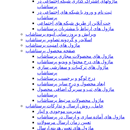
ماژولهای اشتراک‌ گذاری شبکه اجتماعی در
پرستاشاپ
ثبت نام و ورود با شبکه های اجتماعی در
پرستاشاپ
چت آنلاین از طریق شبکه های اجتماعی
ماژول های ارتباط با مشتریان پرستاشاپ
ویرایش و بروزرسانی انبوه پرستاشاپ
اسلایدر و گردونه تصاویر پرستاشاپ
ماژول های امنیت پرستاشاپ
صفحه محصول پرستاشاپ
ماژول های محصولات مجازی پرستاشاپ
ماژول های درج محتوا و ویدیو پرستاشاپ
ماژول های ترکیبات و سفارشی سازی
پرستاشاپ
درج لوگو و برچسب پرستاشاپ
ابعاد محصول و درج سایز پرستاشاپ
ماژول های تب و سربرگ اضافی محصول
پرستاشاپ
ماژول محصولات مرتبط پرستاشاپ
حامل، روش ارسال و تدارکات پرستاشاپ
مدیریت موجودی و انبار
ماژول های آماده سازی و ارسال در پرستاشاپ
تعیین زمان ارسال مرسولات
ماژول های تعیین هزینه ارسال