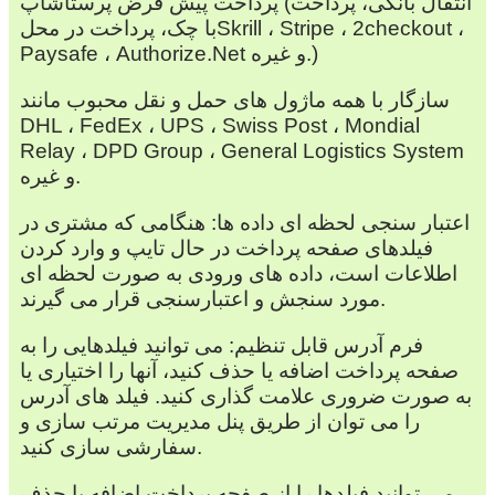
پرداخت پیش فرض پرستاشاپ (انتقال بانکی، پرداخت
با چک، پرداخت در محلSkrill ، Stripe ، 2checkout ،
Paysafe ، Authorize.Net و غیره.)
سازگار با همه ماژول های حمل و نقل محبوب مانند
DHL ، FedEx ، UPS ، Swiss Post ، Mondial
Relay ، DPD Group ، General Logistics System
و غیره.
اعتبار سنجی لحظه ای داده ها: هنگامی که مشتری در
فیلدهای صفحه پرداخت در حال تایپ و وارد کردن
اطلاعات است، داده های ورودی به صورت لحظه ای
مورد سنجش و اعتبارسنجی قرار می گیرند.
فرم آدرس قابل تنظیم: می توانید فیلدهایی را به
صفحه پرداخت اضافه یا حذف کنید، آنها را اختیاری یا
به صورت ضروری علامت گذاری کنید. فیلد های آدرس
را می توان از طریق پنل مدیریت مرتب سازی و
سفارشی سازی کنید.
می توانید فیلدها را از صفحه پرداخت اضافه یا حذف