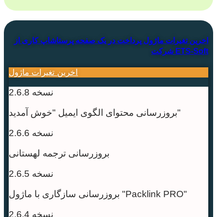
اخرین تغیرات ماژول پرداخت در یک صفحه پرستاشاپ کاری از
شرکت ETS-Soft
اخرین تغیرات ماژول
نسخه 2.6.8
بروزرسانی محتوای الگوی ایمیل "خوش آمدید"
نسخه 2.6.6
بروزرسانی ترجمه لهستانی
نسخه 2.6.5
بروزرسانی سازگاری با ماژول "Packlink PRO"
نسخه 2.6.4