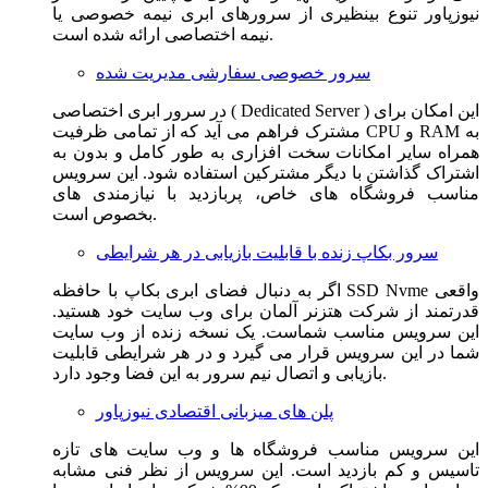
نیوزپاور تنوع بینظیری از سرورهای ابری نیمه خصوصی یا
نیمه اختصاصی ارائه شده است.
سرور خصوصی سفارشی مدیریت شده
در سرور ابری اختصاصی ( Dedicated Server ) این امکان برای
مشترک فراهم می آید که از تمامی ظرفیت CPU و RAM به
همراه سایر امکانات سخت افزاری به طور کامل و بدون به
اشتراک گذاشتن با دیگر مشترکین استفاده شود. این سرویس
مناسب فروشگاه های خاص، پربازدید با نیازمندی های
بخصوص است.
سرور بکاپ زنده با قابلیت بازیابی در هر شرایطی
اگر به دنبال فضای ابری بکاپ با حافظه SSD Nvme واقعی
قدرتمند از شرکت هتزنر آلمان برای وب سایت خود هستید.
این سرویس مناسب شماست. یک نسخه زنده از وب سایت
شما در این سرویس قرار می گیرد و در هر شرایطی قابلیت
بازیابی و اتصال نیم سرور به این فضا وجود دارد.
پلن های میزبانی اقتصادی نیوزپاور
این سرویس مناسب فروشگاه ها و وب سایت های تازه
تاسیس و کم بازدید است. این سرویس از نظر فنی مشابه