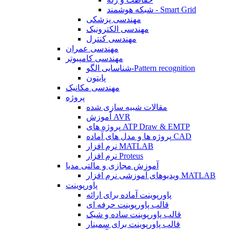
شبکه هوشمند - Smart Grid
مهندسی پزشکی
مهندسی الکترونیک
مهندسی کنترل
مهندسی عمران
مهندسی کامپیوتر
شناسایی الگو-Pattern recognition
پایتون
مهندسی مکانیک
پروژه
مقالات شبیه سازی شده
آموزش AVR
پروژه های ATP Draw & EMTP
پروژه ها و مدل های آماده CAD
نرم افزار MATLAB
نرم افزار Proteus
آموزش مجازی و مالتی مدیا
ویدیوهای آموزشی نرم افزار MATLAB
پاورپوینت
پاورپوینت آماده برای ارائه
قالب پاورپوینت حرفه ای
قالب پاورپوینت ساده و شیک
قالب پاورپوینت برای سمینار