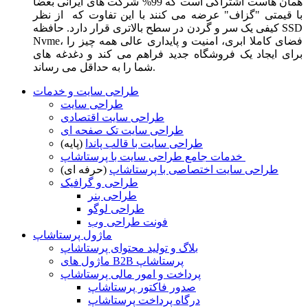
همان هاست اشتراکی است که 99% شرکت های ایرانی بعضا
با قیمتی "گزاف" عرضه می کنند با این تفاوت که از نظر
کیفی یک سر و گردن در سطح بالاتری قرار دارد. حافظه SSD
Nvme، فضای کاملا ابری، امنیت و پایداری عالی همه چیز را
برای ایجاد یک فروشگاه جدید فراهم می کند و دغدغه های
شما را به حداقل می رساند.
طراحی سایت و خدمات
طراحی سایت
طراحی سایت اقتصادی
طراحی سایت تک صفحه ای
طراحی سایت با قالب پاندا
(پایه)
خدمات جامع طراحی سایت با پرستاشاپ
طراحی سایت اختصاصی با پرستاشاپ
(حرفه ای)
طراحی و گرافیک
طراحی بنر
طراحی لوگو
فونت طراحی وب
ماژول پرستاشاپ
بلاگ و تولید محتوای پرستاشاپ
ماژول های B2B پرستاشاپ
پرداخت و امور مالی پرستاشاپ
صدور فاکتور پرستاشاپ
درگاه پرداخت پرستاشاپ