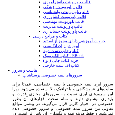
قالب پاورپوینت دانش آموزی
قالب پاورپوینت پزشکی
قالب پاورپوینت روانشناسی
قالب پاورپوینت کشاورزی
قالب پاورپوینت مهندسی
قالب پاورپوینت مدیریت
قالب پاورپوینت حسابداری
کتاب و مراجع درسی
جزوات آموزشی دارای مجوز از اساتید
آموزش زبان انگلیسی
کتاب چاپی دست دوم
کتاب الکترونیک - EBook
خرید کتاب چاپی ( نو )
کتاب آف ست خارجی
هاست و سرور
سرورهای نیمه خصوصی پرستاشاپ
سرور ابری نیمه خصوصی یا نیمه اختصاصی، عمدتا برای
سایت‌های فروشگاهی و با ترافیک بالا استفاده می‌شود. زیرا
این سرورهای ابری نسبت به سرورهای مجازی قدرت و
پایداری بیشتری دارند و تمام سخت افزارهای آن بطور
خصوصی در اختیار کاربر قرار می‌گیرند. در بیشتر مواقع
تفاوتی بین سرور نیمه خصوصی و سرور خصوصی دیده
نمی‌شود و فقط هزینه تهیه و نگهداری آن پایین تر است. در