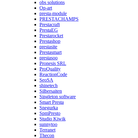
obs solutions
Op-art
presta-module
PRESTACHAMPS
Prestacraft
PrestaEG
Prestarocket
Prestashop
prestasite
Prestasmart
prestasoo
Pronesis SRL
ProQuality
ReactionCode
SeoSA
shinetech
Silbersaiten
Singleton software
Smart Presta
Snegurka
SpmPresto
Studio Kiwik
sunnytoo
Terranet
Thecon