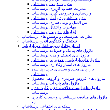
مدیریت قیمت پرستاشاپ
مدیریت حساب کاربری پرستاشاپ
واردسازی و خروجی گیری پرستاشاپ
مدیریت داشبورد و آمار پرستاشاپ
بین الملل و بومی سازی پرستاشاپ
مهاجرت و انتقال پرستاشاپ
ابزارهای مدیریت پرستاشاپ
نظرات، نظرسنجی و پرسش های پرستاشاپ
تیکتینگ و گفتگوی آنلاین پرستاشاپ
امتیاز وفاداری پرستاشاپ و بازاریابی
ماژول های پیامک و خبرنامه پرستاشاپ
ماژول های تخفیف و هدیه پرستاشاپ
ماژول های بازاریابی و عضویابی پرستاشاپ
ماژول های امتیاز وفاداری پرستاشاپ
بازاریابی مجدد و سبدهای خرید رها شده
پرستاشاپ
ماژول های فروش ضربدری و گروهی محصول
ماژول های پاپ آپ پرستاشاپ
ماژول های لیست علاقه مندی و کارت هدیه
پرستاشاپ
ماژول های مناقصه پرستاشاپ و حساب کاربری
vip
شبکه های اجتماعی پرستاشاپ