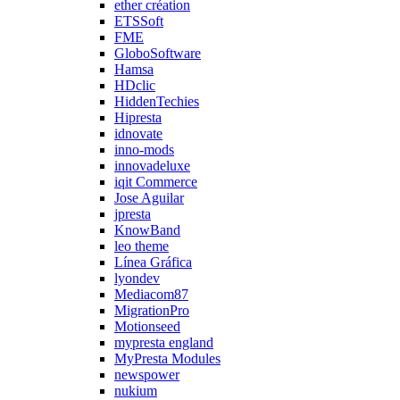
ether création
ETSSoft
FME
GloboSoftware
Hamsa
HDclic
HiddenTechies
Hipresta
idnovate
inno-mods
innovadeluxe
iqit Commerce
Jose Aguilar
jpresta
KnowBand
leo theme
Línea Gráfica
lyondev
Mediacom87
MigrationPro
Motionseed
mypresta england
MyPresta Modules
newspower
nukium