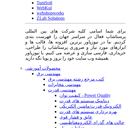
TuniSoft
WebKul
webshopworks
ZLab Solutions
برای شما اسامی کلیه شرکت های بین المللی
پرستاشاپ فعال در سراسر جهان را فهرست بندی
کردیم. ما در نیوزپاور برترین افزونه ها، قالب ها و
ابزارهای مورد نیاز و ضروری پرستاشاپ را طراحی،
خریداری، فارسی سازی و عرضه می کنیم. با نیوزپاور
همیشه وب سایت خود را بروز و پویا نگه دارید.
محصولات آموزشی
مهندسی برق
کتب مرجع رشته مهندسی برق
مهندسی مخابرات
مهندسی قدرت
کیفیت توان - Power Quality
دینامیک سیستم های قدرت
الکترونیک قدرت/ماشین الکتریکی
بهره برداری سیستم های قدرت
عایق و فشار قوی
حالت های گذرای الکترومغناطیسی
حفاظت و رله