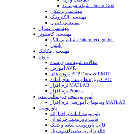
شبکه هوشمند - Smart Grid
مهندسی پزشکی
مهندسی الکترونیک
مهندسی کنترل
مهندسی عمران
مهندسی کامپیوتر
شناسایی الگو-Pattern recognition
پایتون
مهندسی مکانیک
پروژه
مقالات شبیه سازی شده
آموزش AVR
پروژه های ATP Draw & EMTP
پروژه ها و مدل های آماده CAD
نرم افزار MATLAB
نرم افزار Proteus
آموزش مجازی و مالتی مدیا
ویدیوهای آموزشی نرم افزار MATLAB
پاورپوینت
پاورپوینت آماده برای ارائه
قالب پاورپوینت حرفه ای
قالب پاورپوینت ساده و شیک
قالب پاورپوینت برای سمینار