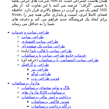
همان هاست اشتراکی است که 99% شرکت های ایرانی بعضا
با قیمتی "گزاف" عرضه می کنند با این تفاوت که از نظر
کیفی یک سر و گردن در سطح بالاتری قرار دارد. حافظه SSD
Nvme، فضای کاملا ابری، امنیت و پایداری عالی همه چیز را
برای ایجاد یک فروشگاه جدید فراهم می کند و دغدغه های
شما را به حداقل می رساند.
طراحی سایت و خدمات
طراحی سایت
طراحی سایت اقتصادی
طراحی سایت تک صفحه ای
طراحی سایت با قالب پاندا
(پایه)
خدمات جامع طراحی سایت با پرستاشاپ
طراحی سایت اختصاصی با پرستاشاپ
(حرفه ای)
طراحی و گرافیک
طراحی بنر
طراحی لوگو
فونت طراحی وب
ماژول پرستاشاپ
بلاگ و تولید محتوای پرستاشاپ
ماژول های B2B پرستاشاپ
پرداخت و امور مالی پرستاشاپ
صدور فاکتور پرستاشاپ
درگاه پرداخت پرستاشاپ