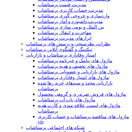
مدیریت قیمت پرستاشاپ
مدیریت حساب کاربری پرستاشاپ
واردسازی و خروجی گیری پرستاشاپ
مدیریت داشبورد و آمار پرستاشاپ
بین الملل و بومی سازی پرستاشاپ
مهاجرت و انتقال پرستاشاپ
ابزارهای مدیریت پرستاشاپ
نظرات، نظرسنجی و پرسش های پرستاشاپ
تیکتینگ و گفتگوی آنلاین پرستاشاپ
امتیاز وفاداری پرستاشاپ و بازاریابی
ماژول های پیامک و خبرنامه پرستاشاپ
ماژول های تخفیف و هدیه پرستاشاپ
ماژول های بازاریابی و عضویابی پرستاشاپ
ماژول های امتیاز وفاداری پرستاشاپ
بازاریابی مجدد و سبدهای خرید رها شده
پرستاشاپ
ماژول های فروش ضربدری و گروهی محصول
ماژول های پاپ آپ پرستاشاپ
ماژول های لیست علاقه مندی و کارت هدیه
پرستاشاپ
ماژول های مناقصه پرستاشاپ و حساب کاربری
vip
شبکه های اجتماعی پرستاشاپ