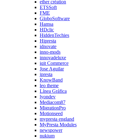
ether création
ETSSoft
FME
GloboSoftware
Hamsa
HDclic
HiddenTechies
Hipresta
idnovate
inno-mods
innovadeluxe
iqit Commerce
Jose Aguilar
jpresta
KnowBand
leo theme
Línea Gráfica
lyondev
Mediacom87
MigrationPro
Motionseed
mypresta england
MyPresta Modules
newspower
nukium