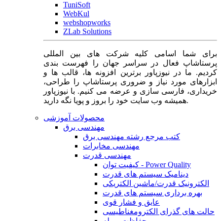
TuniSoft
WebKul
webshopworks
ZLab Solutions
برای شما اسامی کلیه شرکت های بین المللی
پرستاشاپ فعال در سراسر جهان را فهرست بندی
کردیم. ما در نیوزپاور برترین افزونه ها، قالب ها و
ابزارهای مورد نیاز و ضروری پرستاشاپ را طراحی،
خریداری، فارسی سازی و عرضه می کنیم. با نیوزپاور
همیشه وب سایت خود را بروز و پویا نگه دارید.
محصولات آموزشی
مهندسی برق
کتب مرجع رشته مهندسی برق
مهندسی مخابرات
مهندسی قدرت
کیفیت توان - Power Quality
دینامیک سیستم های قدرت
الکترونیک قدرت/ماشین الکتریکی
بهره برداری سیستم های قدرت
عایق و فشار قوی
حالت های گذرای الکترومغناطیسی
حفاظت و رله