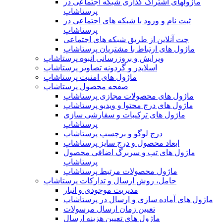
ماژولهای اشتراک‌ گذاری شبکه اجتماعی در
پرستاشاپ
ثبت نام و ورود با شبکه های اجتماعی در
پرستاشاپ
چت آنلاین از طریق شبکه های اجتماعی
ماژول های ارتباط با مشتریان پرستاشاپ
ویرایش و بروزرسانی انبوه پرستاشاپ
اسلایدر و گردونه تصاویر پرستاشاپ
ماژول های امنیت پرستاشاپ
صفحه محصول پرستاشاپ
ماژول های محصولات مجازی پرستاشاپ
ماژول های درج محتوا و ویدیو پرستاشاپ
ماژول های ترکیبات و سفارشی سازی
پرستاشاپ
درج لوگو و برچسب پرستاشاپ
ابعاد محصول و درج سایز پرستاشاپ
ماژول های تب و سربرگ اضافی محصول
پرستاشاپ
ماژول محصولات مرتبط پرستاشاپ
حامل، روش ارسال و تدارکات پرستاشاپ
مدیریت موجودی و انبار
ماژول های آماده سازی و ارسال در پرستاشاپ
تعیین زمان ارسال مرسولات
ماژول های تعیین هزینه ارسال