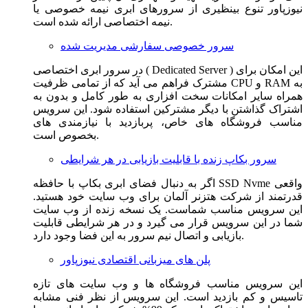
نیوزپاور تنوع بینظیری از سرورهای ابری نیمه خصوصی یا
نیمه اختصاصی ارائه شده است.
سرور خصوصی سفارشی مدیریت شده
در سرور ابری اختصاصی ( Dedicated Server ) این امکان برای
مشترک فراهم می آید که از تمامی ظرفیت CPU و RAM به
همراه سایر امکانات سخت افزاری به طور کامل و بدون به
اشتراک گذاشتن با دیگر مشترکین استفاده شود. این سرویس
مناسب فروشگاه های خاص، پربازدید با نیازمندی های
بخصوص است.
سرور بکاپ زنده با قابلیت بازیابی در هر شرایطی
اگر به دنبال فضای ابری بکاپ با حافظه SSD Nvme واقعی
قدرتمند از شرکت هتزنر آلمان برای وب سایت خود هستید.
این سرویس مناسب شماست. یک نسخه زنده از وب سایت
شما در این سرویس قرار می گیرد و در هر شرایطی قابلیت
بازیابی و اتصال نیم سرور به این فضا وجود دارد.
پلن های میزبانی اقتصادی نیوزپاور
این سرویس مناسب فروشگاه ها و وب سایت های تازه
تاسیس و کم بازدید است. این سرویس از نظر فنی مشابه