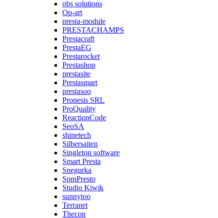
obs solutions
Op-art
presta-module
PRESTACHAMPS
Prestacraft
PrestaEG
Prestarocket
Prestashop
prestasite
Prestasmart
prestasoo
Pronesis SRL
ProQuality
ReactionCode
SeoSA
shinetech
Silbersaiten
Singleton software
Smart Presta
Snegurka
SpmPresto
Studio Kiwik
sunnytoo
Terranet
Thecon