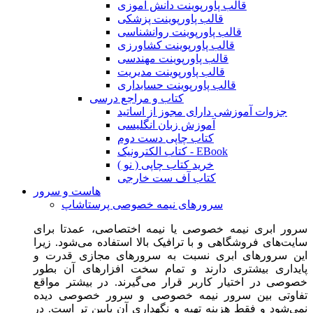
قالب پاورپوینت دانش آموزی
قالب پاورپوینت پزشکی
قالب پاورپوینت روانشناسی
قالب پاورپوینت کشاورزی
قالب پاورپوینت مهندسی
قالب پاورپوینت مدیریت
قالب پاورپوینت حسابداری
کتاب و مراجع درسی
جزوات آموزشی دارای مجوز از اساتید
آموزش زبان انگلیسی
کتاب چاپی دست دوم
کتاب الکترونیک - EBook
خرید کتاب چاپی ( نو )
کتاب آف ست خارجی
هاست و سرور
سرورهای نیمه خصوصی پرستاشاپ
سرور ابری نیمه خصوصی یا نیمه اختصاصی، عمدتا برای
سایت‌های فروشگاهی و با ترافیک بالا استفاده می‌شود. زیرا
این سرورهای ابری نسبت به سرورهای مجازی قدرت و
پایداری بیشتری دارند و تمام سخت افزارهای آن بطور
خصوصی در اختیار کاربر قرار می‌گیرند. در بیشتر مواقع
تفاوتی بین سرور نیمه خصوصی و سرور خصوصی دیده
نمی‌شود و فقط هزینه تهیه و نگهداری آن پایین تر است. در