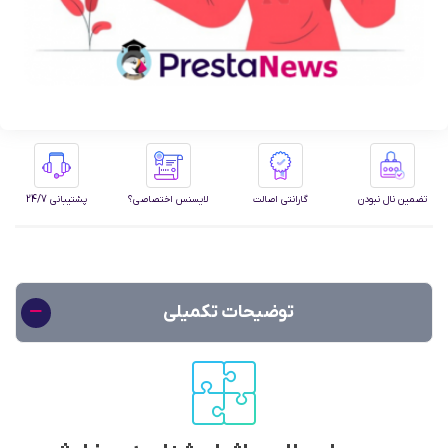
تضمین نال نبودن
گارانتی اصالت
لایسنس اختصاصی؟
پشتیبانی 24/7
توضیحات تکمیلی