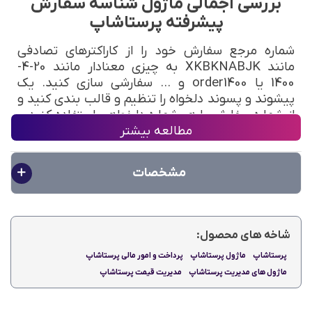
بررسی اجمالی
ماژول شناسه سفارش
پیشرفته پرستاشاپ
شماره مرجع سفارش خود را از کاراکترهای تصادفی
مانند
XKBKNABJK
به چیزی معنادار مانند 20-4-
1400 یا
order1400
و ...
سفارشی سازی کنید. یک
پیشوند و پسوند
دلخواه را
تنظیم و قالب بندی کنید و
از شماره سفارش یا هر شماره دلخواهی استفاده کنید
.
مطالعه بیشتر
مشخصات
کاری که ماژول شناسه سفارش پیشرفته
پرستاشاپ
شاخه های محصول:
برای شما انجام می دهد
پرستاشاپ
ماژول پرستاشاپ
پرداخت و امور مالی پرستاشاپ
ماژول های مدیریت پرستاشاپ
مدیریت قیمت پرستاشاپ
بهبود مدیریت خدمات مشتری
کمک به صرفه جویی در زمان