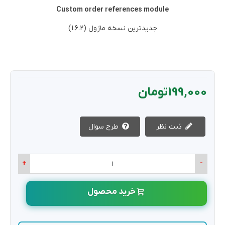
Custom order references module
جدیدترین نسخه ماژول (1.6.2)
199,000 تومان
ثبت نظر
طرح سوال
+
-
خرید محصول