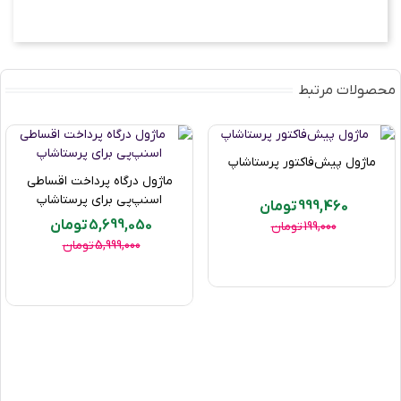
جای
XKBKNABJK
، مرجع سفارش شما
2017_
WK02_0005
یا
WEBSHOP_0005
،
005_XKBKNABJK
یا فقط 05 خواهد بود - هر آنچه
که دوست دارید با این ماژول ممکن است.
محصولات مرتبط
ماژول پیش‌فاکتور پرستاشاپ
سایر نکات پیکربندی
ماژول درگاه پرداخت اقساطی
اسنپ‌پی برای پرستاشاپ
999,460 تومان
با استفاده از این ماژول منحصر به فرد می‌توانید
5,699,050 تومان
199,000 تومان
انتخاب کنید که آیا همه کدهای سفارش‌ها دوباره
5,999,000 تومان
فهرست بندی شوند یا فقط موارد جدید.
شما می توانید یک پیشوند ثابت را در مراجع نشان
دهید.
شما می توانید تاریخ سفارش را در مراجع ذکر کنید و
قالب را برای نمایش انتخاب کنید.