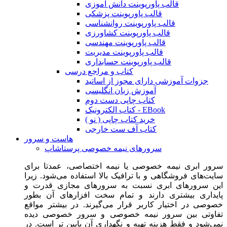
قالب پاورپوینت دانش آموزی
قالب پاورپوینت پزشکی
قالب پاورپوینت روانشناسی
قالب پاورپوینت کشاورزی
قالب پاورپوینت مهندسی
قالب پاورپوینت مدیریت
قالب پاورپوینت حسابداری
کتاب و مراجع درسی
جزوات آموزشی دارای مجوز از اساتید
آموزش زبان انگلیسی
کتاب چاپی دست دوم
کتاب الکترونیک - EBook
خرید کتاب چاپی ( نو )
کتاب آف ست خارجی
هاست و سرور
سرورهای نیمه خصوصی پرستاشاپ
سرور ابری نیمه خصوصی یا نیمه اختصاصی، عمدتا برای
سایت‌های فروشگاهی و با ترافیک بالا استفاده می‌شود. زیرا
این سرورهای ابری نسبت به سرورهای مجازی قدرت و
پایداری بیشتری دارند و تمام سخت افزارهای آن بطور
خصوصی در اختیار کاربر قرار می‌گیرند. در بیشتر مواقع
تفاوتی بین سرور نیمه خصوصی و سرور خصوصی دیده
نمی‌شود و فقط هزینه تهیه و نگهداری آن پایین تر است. در