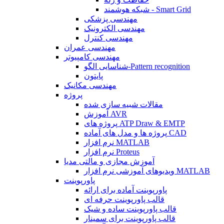
شبکه هوشمند - Smart Grid
مهندسی پزشکی
مهندسی الکترونیک
مهندسی کنترل
مهندسی عمران
مهندسی کامپیوتر
شناسایی الگو-Pattern recognition
پایتون
مهندسی مکانیک
پروژه
مقالات شبیه سازی شده
آموزش AVR
پروژه های ATP Draw & EMTP
پروژه ها و مدل های آماده CAD
نرم افزار MATLAB
نرم افزار Proteus
آموزش مجازی و مالتی مدیا
ویدیوهای آموزشی نرم افزار MATLAB
پاورپوینت
پاورپوینت آماده برای ارائه
قالب پاورپوینت حرفه ای
قالب پاورپوینت ساده و شیک
قالب پاورپوینت برای سمینار