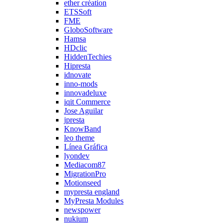
ether création
ETSSoft
FME
GloboSoftware
Hamsa
HDclic
HiddenTechies
Hipresta
idnovate
inno-mods
innovadeluxe
iqit Commerce
Jose Aguilar
jpresta
KnowBand
leo theme
Línea Gráfica
lyondev
Mediacom87
MigrationPro
Motionseed
mypresta england
MyPresta Modules
newspower
nukium