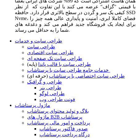
همان هاست اشتراکی است که 99% شرکت های ایرانی بعضا
با قیمتی "گزاف" عرضه می کنند با این تفاوت که از نظر
کیفی یک سر و گردن در سطح بالاتری قرار دارد. حافظه SSD
Nvme، فضای کاملا ابری، امنیت و پایداری عالی همه چیز را
برای ایجاد یک فروشگاه جدید فراهم می کند و دغدغه های
شما را به حداقل می رساند.
طراحی سایت و خدمات
طراحی سایت
طراحی سایت اقتصادی
طراحی سایت تک صفحه ای
طراحی سایت با قالب پاندا
(پایه)
خدمات جامع طراحی سایت با پرستاشاپ
طراحی سایت اختصاصی با پرستاشاپ
(حرفه ای)
طراحی و گرافیک
طراحی بنر
طراحی لوگو
فونت طراحی وب
ماژول پرستاشاپ
بلاگ و تولید محتوای پرستاشاپ
ماژول های B2B پرستاشاپ
پرداخت و امور مالی پرستاشاپ
صدور فاکتور پرستاشاپ
درگاه پرداخت پرستاشاپ