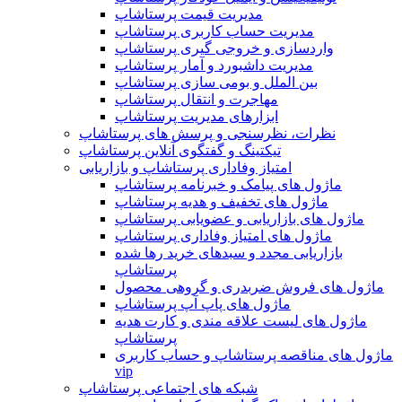
مدیریت قیمت پرستاشاپ
مدیریت حساب کاربری پرستاشاپ
واردسازی و خروجی گیری پرستاشاپ
مدیریت داشبورد و آمار پرستاشاپ
بین الملل و بومی سازی پرستاشاپ
مهاجرت و انتقال پرستاشاپ
ابزارهای مدیریت پرستاشاپ
نظرات، نظرسنجی و پرسش های پرستاشاپ
تیکتینگ و گفتگوی آنلاین پرستاشاپ
امتیاز وفاداری پرستاشاپ و بازاریابی
ماژول های پیامک و خبرنامه پرستاشاپ
ماژول های تخفیف و هدیه پرستاشاپ
ماژول های بازاریابی و عضویابی پرستاشاپ
ماژول های امتیاز وفاداری پرستاشاپ
بازاریابی مجدد و سبدهای خرید رها شده
پرستاشاپ
ماژول های فروش ضربدری و گروهی محصول
ماژول های پاپ آپ پرستاشاپ
ماژول های لیست علاقه مندی و کارت هدیه
پرستاشاپ
ماژول های مناقصه پرستاشاپ و حساب کاربری
vip
شبکه های اجتماعی پرستاشاپ