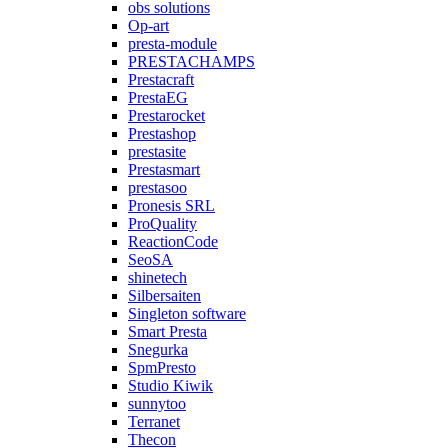
obs solutions
Op-art
presta-module
PRESTACHAMPS
Prestacraft
PrestaEG
Prestarocket
Prestashop
prestasite
Prestasmart
prestasoo
Pronesis SRL
ProQuality
ReactionCode
SeoSA
shinetech
Silbersaiten
Singleton software
Smart Presta
Snegurka
SpmPresto
Studio Kiwik
sunnytoo
Terranet
Thecon