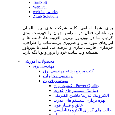
TuniSoft
WebKul
webshopworks
ZLab Solutions
برای شما اسامی کلیه شرکت های بین المللی
پرستاشاپ فعال در سراسر جهان را فهرست بندی
کردیم. ما در نیوزپاور برترین افزونه ها، قالب ها و
ابزارهای مورد نیاز و ضروری پرستاشاپ را طراحی،
خریداری، فارسی سازی و عرضه می کنیم. با نیوزپاور
همیشه وب سایت خود را بروز و پویا نگه دارید.
محصولات آموزشی
مهندسی برق
کتب مرجع رشته مهندسی برق
مهندسی مخابرات
مهندسی قدرت
کیفیت توان - Power Quality
دینامیک سیستم های قدرت
الکترونیک قدرت/ماشین الکتریکی
بهره برداری سیستم های قدرت
عایق و فشار قوی
حالت های گذرای الکترومغناطیسی
حفاظت و رله