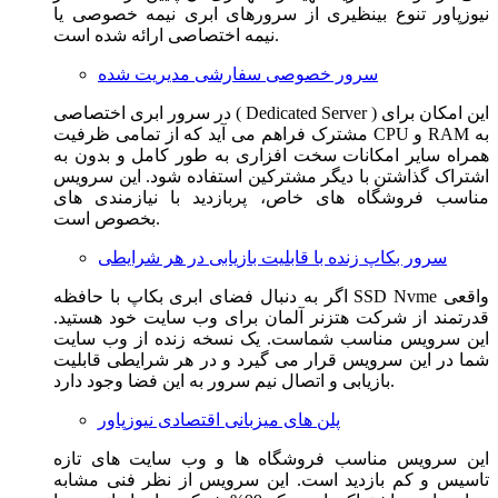
نیوزپاور تنوع بینظیری از سرورهای ابری نیمه خصوصی یا
نیمه اختصاصی ارائه شده است.
سرور خصوصی سفارشی مدیریت شده
در سرور ابری اختصاصی ( Dedicated Server ) این امکان برای
مشترک فراهم می آید که از تمامی ظرفیت CPU و RAM به
همراه سایر امکانات سخت افزاری به طور کامل و بدون به
اشتراک گذاشتن با دیگر مشترکین استفاده شود. این سرویس
مناسب فروشگاه های خاص، پربازدید با نیازمندی های
بخصوص است.
سرور بکاپ زنده با قابلیت بازیابی در هر شرایطی
اگر به دنبال فضای ابری بکاپ با حافظه SSD Nvme واقعی
قدرتمند از شرکت هتزنر آلمان برای وب سایت خود هستید.
این سرویس مناسب شماست. یک نسخه زنده از وب سایت
شما در این سرویس قرار می گیرد و در هر شرایطی قابلیت
بازیابی و اتصال نیم سرور به این فضا وجود دارد.
پلن های میزبانی اقتصادی نیوزپاور
این سرویس مناسب فروشگاه ها و وب سایت های تازه
تاسیس و کم بازدید است. این سرویس از نظر فنی مشابه