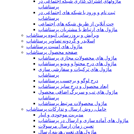
ماژولهای اشتراک‌ گذاری شبکه اجتماعی در
پرستاشاپ
ثبت نام و ورود با شبکه های اجتماعی در
پرستاشاپ
چت آنلاین از طریق شبکه های اجتماعی
ماژول های ارتباط با مشتریان پرستاشاپ
ویرایش و بروزرسانی انبوه پرستاشاپ
اسلایدر و گردونه تصاویر پرستاشاپ
ماژول های امنیت پرستاشاپ
صفحه محصول پرستاشاپ
ماژول های محصولات مجازی پرستاشاپ
ماژول های درج محتوا و ویدیو پرستاشاپ
ماژول های ترکیبات و سفارشی سازی
پرستاشاپ
درج لوگو و برچسب پرستاشاپ
ابعاد محصول و درج سایز پرستاشاپ
ماژول های تب و سربرگ اضافی محصول
پرستاشاپ
ماژول محصولات مرتبط پرستاشاپ
حامل، روش ارسال و تدارکات پرستاشاپ
مدیریت موجودی و انبار
ماژول های آماده سازی و ارسال در پرستاشاپ
تعیین زمان ارسال مرسولات
ماژول های تعیین هزینه ارسال