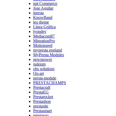
iqit Commerce
Jose Aguilar
jpresta
KnowBand
leo theme
Línea Gráfica
lyondev
Mediacom87
MigrationPro
Motionseed
mypresta england
MyPresta Modules
newspower
nukium
obs solutions
Op-art
presta-module
PRESTACHAMPS
Prestacraft
PrestaEG
Prestarocket
Prestashop
prestasite
Prestasmart
prestasoo