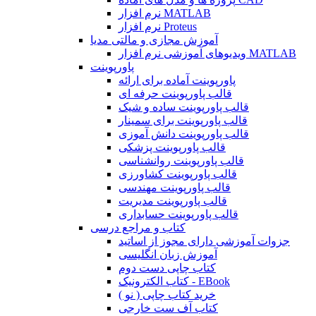
نرم افزار MATLAB
نرم افزار Proteus
آموزش مجازی و مالتی مدیا
ویدیوهای آموزشی نرم افزار MATLAB
پاورپوینت
پاورپوینت آماده برای ارائه
قالب پاورپوینت حرفه ای
قالب پاورپوینت ساده و شیک
قالب پاورپوینت برای سمینار
قالب پاورپوینت دانش آموزی
قالب پاورپوینت پزشکی
قالب پاورپوینت روانشناسی
قالب پاورپوینت کشاورزی
قالب پاورپوینت مهندسی
قالب پاورپوینت مدیریت
قالب پاورپوینت حسابداری
کتاب و مراجع درسی
جزوات آموزشی دارای مجوز از اساتید
آموزش زبان انگلیسی
کتاب چاپی دست دوم
کتاب الکترونیک - EBook
خرید کتاب چاپی ( نو )
کتاب آف ست خارجی