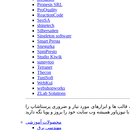
Pronesis SRL
ProQuality
ReactionCode
SeoSA
shinetech
Silbersaiten
Singleton software
Smart Presta
Snegurka
SpmPresto
Studio Kiwik
sunnytoo
Terranet
Thecon
TuniSoft
WebKul
webshopworks
ZLab Solutions
 قالب ها و ابزارهای مورد نیاز و ضروری پرستاشاپ را
محصولات آموزشی
مهندسی برق