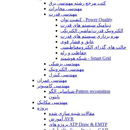
کتب مرجع رشته مهندسی برق
مهندسی مخابرات
مهندسی قدرت
کیفیت توان - Power Quality
دینامیک سیستم های قدرت
الکترونیک قدرت/ماشین الکتریکی
بهره برداری سیستم های قدرت
عایق و فشار قوی
حالت های گذرای الکترومغناطیسی
حفاظت و رله
شبکه هوشمند - Smart Grid
مهندسی پزشکی
مهندسی الکترونیک
مهندسی کنترل
مهندسی عمران
مهندسی کامپیوتر
شناسایی الگو-Pattern recognition
پایتون
مهندسی مکانیک
پروژه
مقالات شبیه سازی شده
آموزش AVR
پروژه های ATP Draw & EMTP
پروژه ها و مدل های آماده CAD