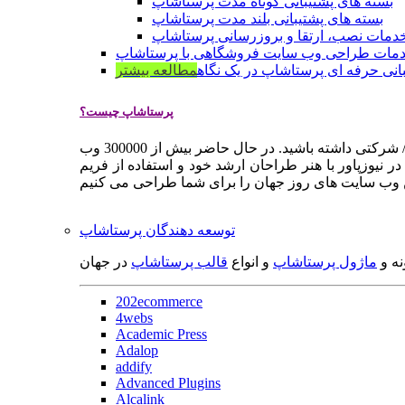
بسته های پشتیبانی کوتاه مدت پرستاشاپ
بسته های پشتیبانی بلند مدت پرستاشاپ
دمات نصب، ارتقا و بروزرسانی پرستاشاپ
مات طراحی وب سایت فروشگاهی با پرستاشاپ
انی حرفه ای پرستاشاپ در یک نگاه
مطالعه بیشتر
پرستاشاپ چیست؟
پرستاشاپ یک سیستم مدیریت وب سایت / فروشگاه آنلاین اپن سورس است که به شما کمک می کند به سرعت یک وب سایت فروشگاهی / شرکتی داشته باشید. در حال حاضر بیش از 300000 وب
 نیوزپاور با هنر طراحان ارشد خود و استفاده از فریم
توسعه دهندگان پرستاشاپ
نه و
ماژول پرستاشاپ
و انواع
قالب پرستاشاپ
در جهان
202ecommerce
4webs
Academic Press
Adalop
addify
Advanced Plugins
Alcalink