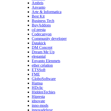
Ambris
Anvanto
Arte & Informatica
Best Kit
Business Tech
BuyAddons
cd presta
Codecanyon
Community developer
Datakick
DM Concept
Dream Me Up
elegantal
Envanto Elenmets
ether création
ETSSoft
FME
GloboSoftware
Hamsa
HDclic
HiddenTechies
Hipresta
idnovate
inno-mods
innovadeluxe