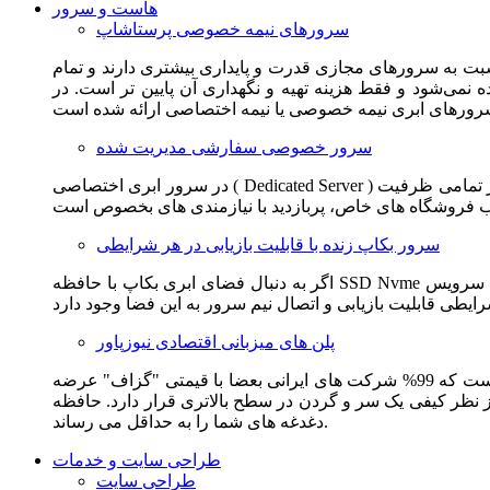
هاست و سرور
سرورهای نیمه خصوصی پرستاشاپ
سبت به سرورهای مجازی قدرت و پایداری بیشتری دارند و تمام
می‌شود و فقط هزینه تهیه و نگهداری آن پایین تر است. در
سرور خصوصی سفارشی مدیریت شده
در سرور ابری اختصاصی ( Dedicated Server ) این امکان برای مشترک فراهم می آید که از تمامی ظرفیت CPU و RAM به همراه سایر امکانات سخت افزاری به طور کامل و بدون به اشتراک گذاشتن با
سرور بکاپ زنده با قابلیت بازیابی در هر شرایطی
اگر به دنبال فضای ابری بکاپ با حافظه SSD Nvme واقعی قدرتمند از شرکت هتزنر آلمان برای وب سایت خود هستید. این سرویس مناسب شماست. یک نسخه زنده از وب سایت شما در این سرویس
پلن های میزبانی اقتصادی نیوزپاور
این سرویس مناسب فروشگاه ها و وب سایت های تازه تاسیس و کم بازدید است. این سرویس از نظر فنی مشابه همان هاست اشتراکی است که 99% شرکت های ایرانی بعضا با قیمتی "گزاف" عرضه
 بالاتری قرار دارد. حافظه SSD Nvme، فضای کاملا ابری، امنیت و پایداری عالی همه چیز را برای ایجاد یک فروشگاه جدید فراهم می کند و
دغدغه های شما را به حداقل می رساند.
طراحی سایت و خدمات
طراحی سایت