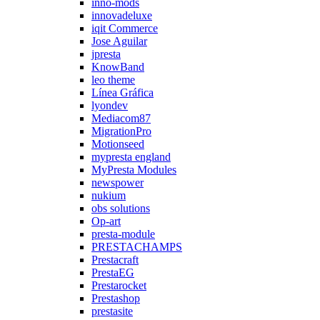
inno-mods
innovadeluxe
iqit Commerce
Jose Aguilar
jpresta
KnowBand
leo theme
Línea Gráfica
lyondev
Mediacom87
MigrationPro
Motionseed
mypresta england
MyPresta Modules
newspower
nukium
obs solutions
Op-art
presta-module
PRESTACHAMPS
Prestacraft
PrestaEG
Prestarocket
Prestashop
prestasite