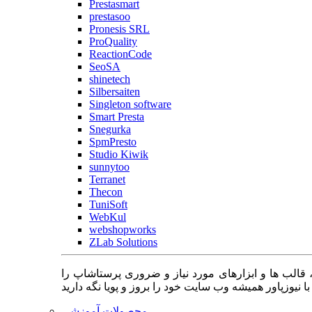
Prestasmart
prestasoo
Pronesis SRL
ProQuality
ReactionCode
SeoSA
shinetech
Silbersaiten
Singleton software
Smart Presta
Snegurka
SpmPresto
Studio Kiwik
sunnytoo
Terranet
Thecon
TuniSoft
WebKul
webshopworks
ZLab Solutions
 قالب ها و ابزارهای مورد نیاز و ضروری پرستاشاپ را
محصولات آموزشی