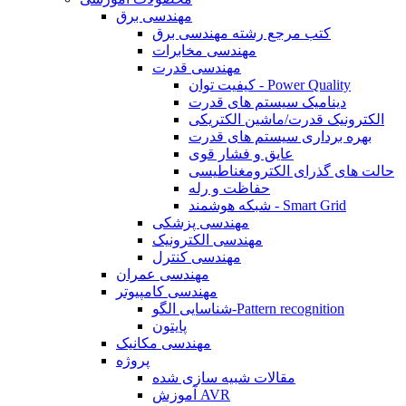
مهندسی برق
کتب مرجع رشته مهندسی برق
مهندسی مخابرات
مهندسی قدرت
کیفیت توان - Power Quality
دینامیک سیستم های قدرت
الکترونیک قدرت/ماشین الکتریکی
بهره برداری سیستم های قدرت
عایق و فشار قوی
حالت های گذرای الکترومغناطیسی
حفاظت و رله
شبکه هوشمند - Smart Grid
مهندسی پزشکی
مهندسی الکترونیک
مهندسی کنترل
مهندسی عمران
مهندسی کامپیوتر
شناسایی الگو-Pattern recognition
پایتون
مهندسی مکانیک
پروژه
مقالات شبیه سازی شده
آموزش AVR