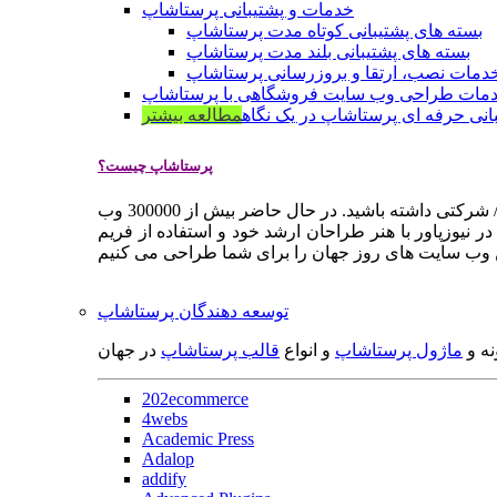
خدمات و پشتیبانی پرستاشاپ
بسته های پشتیبانی کوتاه مدت پرستاشاپ
بسته های پشتیبانی بلند مدت پرستاشاپ
دمات نصب، ارتقا و بروزرسانی پرستاشاپ
مات طراحی وب سایت فروشگاهی با پرستاشاپ
انی حرفه ای پرستاشاپ در یک نگاه
مطالعه بیشتر
پرستاشاپ چیست؟
پرستاشاپ یک سیستم مدیریت وب سایت / فروشگاه آنلاین اپن سورس است که به شما کمک می کند به سرعت یک وب سایت فروشگاهی / شرکتی داشته باشید. در حال حاضر بیش از 300000 وب
 نیوزپاور با هنر طراحان ارشد خود و استفاده از فریم
توسعه دهندگان پرستاشاپ
نه و
ماژول پرستاشاپ
و انواع
قالب پرستاشاپ
در جهان
202ecommerce
4webs
Academic Press
Adalop
addify