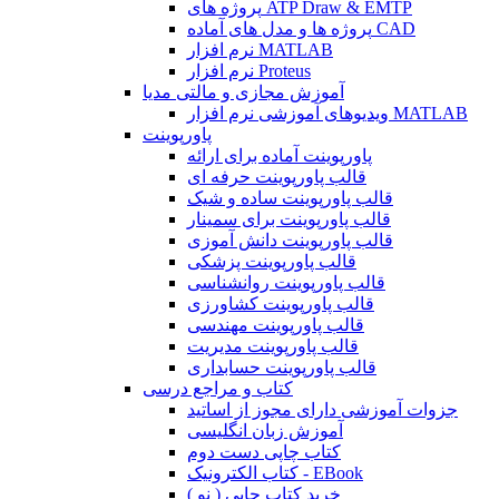
پروژه های ATP Draw & EMTP
پروژه ها و مدل های آماده CAD
نرم افزار MATLAB
نرم افزار Proteus
آموزش مجازی و مالتی مدیا
ویدیوهای آموزشی نرم افزار MATLAB
پاورپوینت
پاورپوینت آماده برای ارائه
قالب پاورپوینت حرفه ای
قالب پاورپوینت ساده و شیک
قالب پاورپوینت برای سمینار
قالب پاورپوینت دانش آموزی
قالب پاورپوینت پزشکی
قالب پاورپوینت روانشناسی
قالب پاورپوینت کشاورزی
قالب پاورپوینت مهندسی
قالب پاورپوینت مدیریت
قالب پاورپوینت حسابداری
کتاب و مراجع درسی
جزوات آموزشی دارای مجوز از اساتید
آموزش زبان انگلیسی
کتاب چاپی دست دوم
کتاب الکترونیک - EBook
خرید کتاب چاپی ( نو )