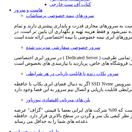
کتاب آف ست خارجی
هاست و سرور
سرورهای نیمه خصوصی پرستاشاپ
سبت به سرورهای مجازی قدرت و پایداری بیشتری دارند و تمام
می‌شود و فقط هزینه تهیه و نگهداری آن پایین تر است. در
سرور خصوصی سفارشی مدیریت شده
در سرور ابری اختصاصی ( Dedicated Server ) این امکان برای مشترک فراهم می آید که از تمامی ظرفیت CPU و RAM به همراه سایر امکانات سخت افزاری به طور کامل و بدون به اشتراک گذاشتن با
سرور بکاپ زنده با قابلیت بازیابی در هر شرایطی
اگر به دنبال فضای ابری بکاپ با حافظه SSD Nvme واقعی قدرتمند از شرکت هتزنر آلمان برای وب سایت خود هستید. این سرویس مناسب شماست. یک نسخه زنده از وب سایت شما در این سرویس
پلن های میزبانی اقتصادی نیوزپاور
این سرویس مناسب فروشگاه ها و وب سایت های تازه تاسیس و کم بازدید است. این سرویس از نظر فنی مشابه همان هاست اشتراکی است که 99% شرکت های ایرانی بعضا با قیمتی "گزاف" عرضه
 بالاتری قرار دارد. حافظه SSD Nvme، فضای کاملا ابری، امنیت و پایداری عالی همه چیز را برای ایجاد یک فروشگاه جدید فراهم می کند و
دغدغه های شما را به حداقل می رساند.
طراحی سایت و خدمات