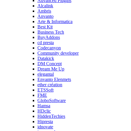
Advanced Plugins
Alcalink
Ambris
Anvanto
Arte & Informatica
Best Kit
Business Tech
BuyAddons
cd presta
Codecanyon
Community developer
Datakick
DM Concept
Dream Me Up
elegantal
Envanto Elenmets
ether création
ETSSoft
FME
GloboSoftware
Hamsa
HDclic
HiddenTechies
Hipresta
idnovate