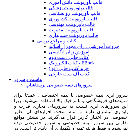
قالب پاورپوینت دانش آموزی
قالب پاورپوینت پزشکی
قالب پاورپوینت روانشناسی
قالب پاورپوینت کشاورزی
قالب پاورپوینت مهندسی
قالب پاورپوینت مدیریت
قالب پاورپوینت حسابداری
کتاب و مراجع درسی
جزوات آموزشی دارای مجوز از اساتید
آموزش زبان انگلیسی
کتاب چاپی دست دوم
کتاب الکترونیک - EBook
خرید کتاب چاپی ( نو )
کتاب آف ست خارجی
هاست و سرور
سرورهای نیمه خصوصی پرستاشاپ
سرور ابری نیمه خصوصی یا نیمه اختصاصی، عمدتا برای
سایت‌های فروشگاهی و با ترافیک بالا استفاده می‌شود. زیرا
این سرورهای ابری نسبت به سرورهای مجازی قدرت و
پایداری بیشتری دارند و تمام سخت افزارهای آن بطور
خصوصی در اختیار کاربر قرار می‌گیرند. در بیشتر مواقع
تفاوتی بین سرور نیمه خصوصی و سرور خصوصی دیده
نمی‌شود و فقط هزینه تهیه و نگهداری آن پایین تر است. در