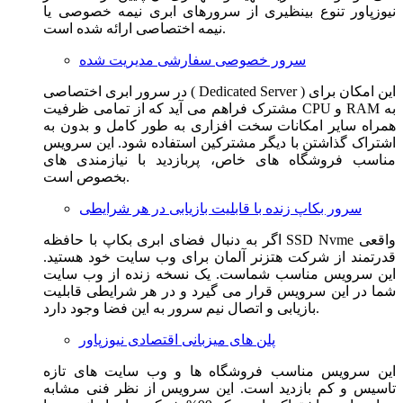
نیوزپاور تنوع بینظیری از سرورهای ابری نیمه خصوصی یا
نیمه اختصاصی ارائه شده است.
سرور خصوصی سفارشی مدیریت شده
در سرور ابری اختصاصی ( Dedicated Server ) این امکان برای
مشترک فراهم می آید که از تمامی ظرفیت CPU و RAM به
همراه سایر امکانات سخت افزاری به طور کامل و بدون به
اشتراک گذاشتن با دیگر مشترکین استفاده شود. این سرویس
مناسب فروشگاه های خاص، پربازدید با نیازمندی های
بخصوص است.
سرور بکاپ زنده با قابلیت بازیابی در هر شرایطی
اگر به دنبال فضای ابری بکاپ با حافظه SSD Nvme واقعی
قدرتمند از شرکت هتزنر آلمان برای وب سایت خود هستید.
این سرویس مناسب شماست. یک نسخه زنده از وب سایت
شما در این سرویس قرار می گیرد و در هر شرایطی قابلیت
بازیابی و اتصال نیم سرور به این فضا وجود دارد.
پلن های میزبانی اقتصادی نیوزپاور
این سرویس مناسب فروشگاه ها و وب سایت های تازه
تاسیس و کم بازدید است. این سرویس از نظر فنی مشابه