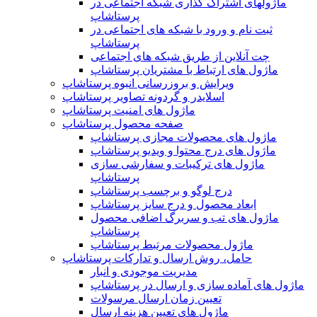
ماژولهای اشتراک‌ گذاری شبکه اجتماعی در
پرستاشاپ
ثبت نام و ورود با شبکه های اجتماعی در
پرستاشاپ
چت آنلاین از طریق شبکه های اجتماعی
ماژول های ارتباط با مشتریان پرستاشاپ
ویرایش و بروزرسانی انبوه پرستاشاپ
اسلایدر و گردونه تصاویر پرستاشاپ
ماژول های امنیت پرستاشاپ
صفحه محصول پرستاشاپ
ماژول های محصولات مجازی پرستاشاپ
ماژول های درج محتوا و ویدیو پرستاشاپ
ماژول های ترکیبات و سفارشی سازی
پرستاشاپ
درج لوگو و برچسب پرستاشاپ
ابعاد محصول و درج سایز پرستاشاپ
ماژول های تب و سربرگ اضافی محصول
پرستاشاپ
ماژول محصولات مرتبط پرستاشاپ
حامل، روش ارسال و تدارکات پرستاشاپ
مدیریت موجودی و انبار
ماژول های آماده سازی و ارسال در پرستاشاپ
تعیین زمان ارسال مرسولات
ماژول های تعیین هزینه ارسال