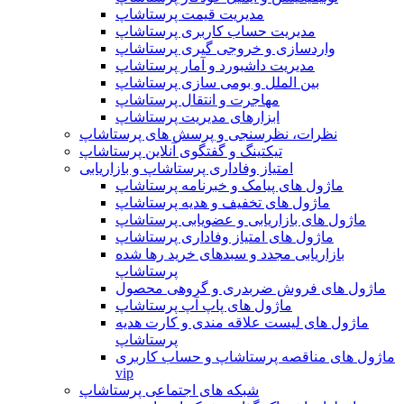
مدیریت قیمت پرستاشاپ
مدیریت حساب کاربری پرستاشاپ
واردسازی و خروجی گیری پرستاشاپ
مدیریت داشبورد و آمار پرستاشاپ
بین الملل و بومی سازی پرستاشاپ
مهاجرت و انتقال پرستاشاپ
ابزارهای مدیریت پرستاشاپ
نظرات، نظرسنجی و پرسش های پرستاشاپ
تیکتینگ و گفتگوی آنلاین پرستاشاپ
امتیاز وفاداری پرستاشاپ و بازاریابی
ماژول های پیامک و خبرنامه پرستاشاپ
ماژول های تخفیف و هدیه پرستاشاپ
ماژول های بازاریابی و عضویابی پرستاشاپ
ماژول های امتیاز وفاداری پرستاشاپ
بازاریابی مجدد و سبدهای خرید رها شده
پرستاشاپ
ماژول های فروش ضربدری و گروهی محصول
ماژول های پاپ آپ پرستاشاپ
ماژول های لیست علاقه مندی و کارت هدیه
پرستاشاپ
ماژول های مناقصه پرستاشاپ و حساب کاربری
vip
شبکه های اجتماعی پرستاشاپ