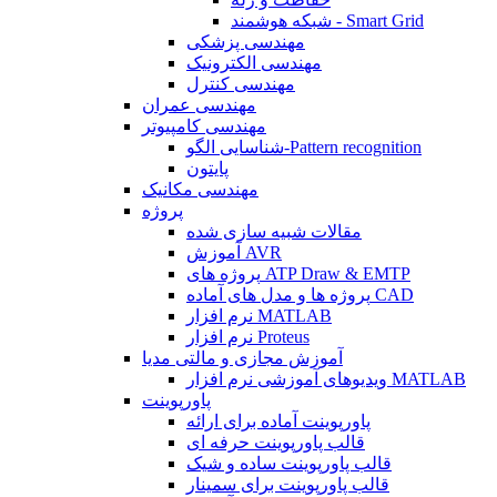
شبکه هوشمند - Smart Grid
مهندسی پزشکی
مهندسی الکترونیک
مهندسی کنترل
مهندسی عمران
مهندسی کامپیوتر
شناسایی الگو-Pattern recognition
پایتون
مهندسی مکانیک
پروژه
مقالات شبیه سازی شده
آموزش AVR
پروژه های ATP Draw & EMTP
پروژه ها و مدل های آماده CAD
نرم افزار MATLAB
نرم افزار Proteus
آموزش مجازی و مالتی مدیا
ویدیوهای آموزشی نرم افزار MATLAB
پاورپوینت
پاورپوینت آماده برای ارائه
قالب پاورپوینت حرفه ای
قالب پاورپوینت ساده و شیک
قالب پاورپوینت برای سمینار