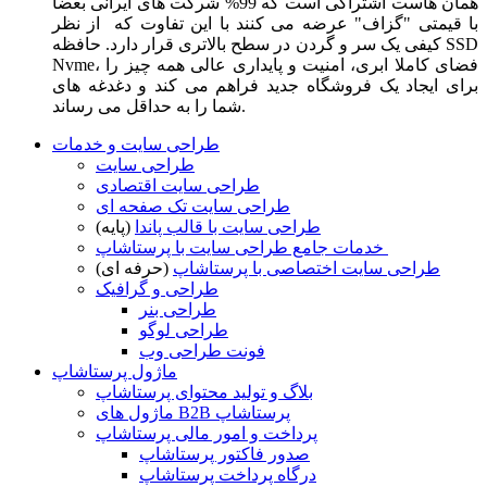
همان هاست اشتراکی است که 99% شرکت های ایرانی بعضا
با قیمتی "گزاف" عرضه می کنند با این تفاوت که از نظر
کیفی یک سر و گردن در سطح بالاتری قرار دارد. حافظه SSD
Nvme، فضای کاملا ابری، امنیت و پایداری عالی همه چیز را
برای ایجاد یک فروشگاه جدید فراهم می کند و دغدغه های
شما را به حداقل می رساند.
طراحی سایت و خدمات
طراحی سایت
طراحی سایت اقتصادی
طراحی سایت تک صفحه ای
طراحی سایت با قالب پاندا
(پایه)
خدمات جامع طراحی سایت با پرستاشاپ
طراحی سایت اختصاصی با پرستاشاپ
(حرفه ای)
طراحی و گرافیک
طراحی بنر
طراحی لوگو
فونت طراحی وب
ماژول پرستاشاپ
بلاگ و تولید محتوای پرستاشاپ
ماژول های B2B پرستاشاپ
پرداخت و امور مالی پرستاشاپ
صدور فاکتور پرستاشاپ
درگاه پرداخت پرستاشاپ