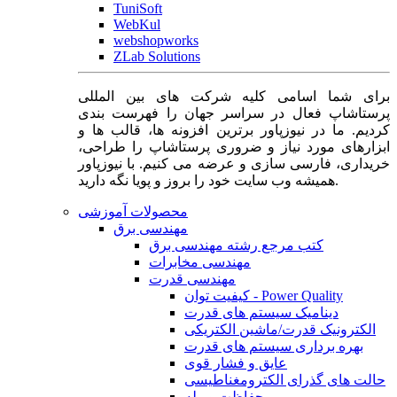
TuniSoft
WebKul
webshopworks
ZLab Solutions
برای شما اسامی کلیه شرکت های بین المللی
پرستاشاپ فعال در سراسر جهان را فهرست بندی
کردیم. ما در نیوزپاور برترین افزونه ها، قالب ها و
ابزارهای مورد نیاز و ضروری پرستاشاپ را طراحی،
خریداری، فارسی سازی و عرضه می کنیم. با نیوزپاور
همیشه وب سایت خود را بروز و پویا نگه دارید.
محصولات آموزشی
مهندسی برق
کتب مرجع رشته مهندسی برق
مهندسی مخابرات
مهندسی قدرت
کیفیت توان - Power Quality
دینامیک سیستم های قدرت
الکترونیک قدرت/ماشین الکتریکی
بهره برداری سیستم های قدرت
عایق و فشار قوی
حالت های گذرای الکترومغناطیسی
حفاظت و رله