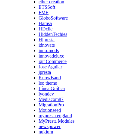
ether création
ETSSoft
FME
GloboSoftware
Hamsa
HDclic
HiddenTechies
Hipresta
idnovate
inno-mods
innovadeluxe
iqit Commerce
Jose Aguilar
jpresta
KnowBand
leo theme
Línea Gráfica
lyondev
Mediacom87
MigrationPro
Motionseed
mypresta england
MyPresta Modules
newspower
nukium