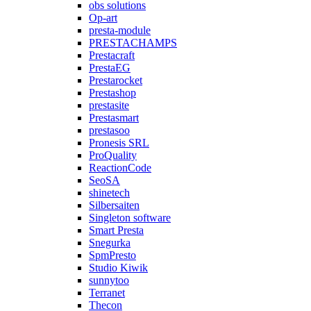
obs solutions
Op-art
presta-module
PRESTACHAMPS
Prestacraft
PrestaEG
Prestarocket
Prestashop
prestasite
Prestasmart
prestasoo
Pronesis SRL
ProQuality
ReactionCode
SeoSA
shinetech
Silbersaiten
Singleton software
Smart Presta
Snegurka
SpmPresto
Studio Kiwik
sunnytoo
Terranet
Thecon