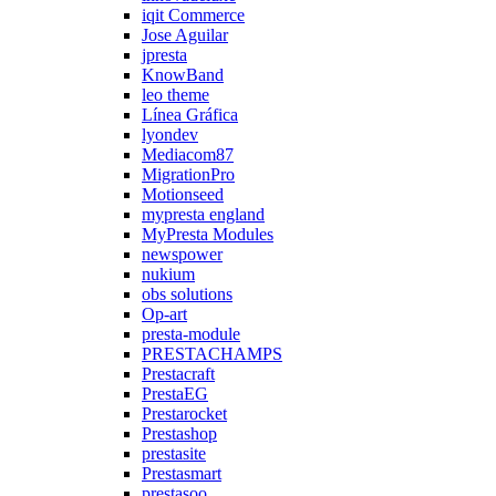
iqit Commerce
Jose Aguilar
jpresta
KnowBand
leo theme
Línea Gráfica
lyondev
Mediacom87
MigrationPro
Motionseed
mypresta england
MyPresta Modules
newspower
nukium
obs solutions
Op-art
presta-module
PRESTACHAMPS
Prestacraft
PrestaEG
Prestarocket
Prestashop
prestasite
Prestasmart
prestasoo