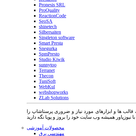
Pronesis SRL
ProQuality
ReactionCode
SeoSA
shinetech
Silbersaiten
Singleton software
Smart Presta
Snegurka
SpmPresto
Studio Kiwik
sunnytoo
Terranet
Thecon
TuniSoft
WebKul
webshopworks
ZLab Solutions
 قالب ها و ابزارهای مورد نیاز و ضروری پرستاشاپ را
محصولات آموزشی
مهندسی برق