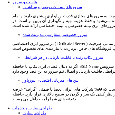
هاست و سرور
سرورهای نیمه خصوصی پرستاشاپ
سبت به سرورهای مجازی قدرت و پایداری بیشتری دارند و تمام
می‌شود و فقط هزینه تهیه و نگهداری آن پایین تر است. در
سرور خصوصی سفارشی مدیریت شده
در سرور ابری اختصاصی ( Dedicated Server ) این امکان برای مشترک فراهم می آید که از تمامی ظرفیت CPU و RAM به همراه سایر امکانات سخت افزاری به طور کامل و بدون به اشتراک گذاشتن با
سرور بکاپ زنده با قابلیت بازیابی در هر شرایطی
اگر به دنبال فضای ابری بکاپ با حافظه SSD Nvme واقعی قدرتمند از شرکت هتزنر آلمان برای وب سایت خود هستید. این سرویس مناسب شماست. یک نسخه زنده از وب سایت شما در این سرویس
پلن های میزبانی اقتصادی نیوزپاور
این سرویس مناسب فروشگاه ها و وب سایت های تازه تاسیس و کم بازدید است. این سرویس از نظر فنی مشابه همان هاست اشتراکی است که 99% شرکت های ایرانی بعضا با قیمتی "گزاف" عرضه
 بالاتری قرار دارد. حافظه SSD Nvme، فضای کاملا ابری، امنیت و پایداری عالی همه چیز را برای ایجاد یک فروشگاه جدید فراهم می کند و
دغدغه های شما را به حداقل می رساند.
طراحی سایت و خدمات
طراحی سایت