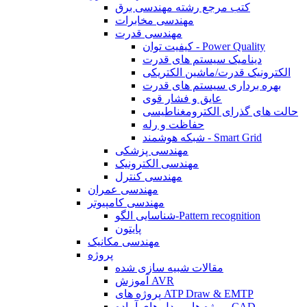
کتب مرجع رشته مهندسی برق
مهندسی مخابرات
مهندسی قدرت
کیفیت توان - Power Quality
دینامیک سیستم های قدرت
الکترونیک قدرت/ماشین الکتریکی
بهره برداری سیستم های قدرت
عایق و فشار قوی
حالت های گذرای الکترومغناطیسی
حفاظت و رله
شبکه هوشمند - Smart Grid
مهندسی پزشکی
مهندسی الکترونیک
مهندسی کنترل
مهندسی عمران
مهندسی کامپیوتر
شناسایی الگو-Pattern recognition
پایتون
مهندسی مکانیک
پروژه
مقالات شبیه سازی شده
آموزش AVR
پروژه های ATP Draw & EMTP
پروژه ها و مدل های آماده CAD