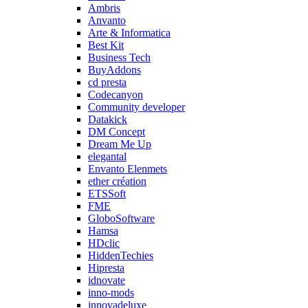
Ambris
Anvanto
Arte & Informatica
Best Kit
Business Tech
BuyAddons
cd presta
Codecanyon
Community developer
Datakick
DM Concept
Dream Me Up
elegantal
Envanto Elenmets
ether création
ETSSoft
FME
GloboSoftware
Hamsa
HDclic
HiddenTechies
Hipresta
idnovate
inno-mods
innovadeluxe