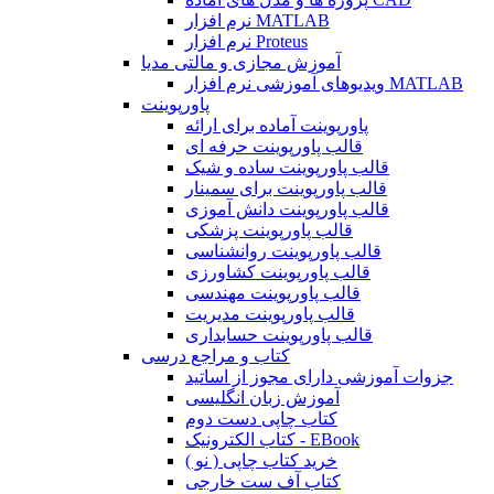
نرم افزار MATLAB
نرم افزار Proteus
آموزش مجازی و مالتی مدیا
ویدیوهای آموزشی نرم افزار MATLAB
پاورپوینت
پاورپوینت آماده برای ارائه
قالب پاورپوینت حرفه ای
قالب پاورپوینت ساده و شیک
قالب پاورپوینت برای سمینار
قالب پاورپوینت دانش آموزی
قالب پاورپوینت پزشکی
قالب پاورپوینت روانشناسی
قالب پاورپوینت کشاورزی
قالب پاورپوینت مهندسی
قالب پاورپوینت مدیریت
قالب پاورپوینت حسابداری
کتاب و مراجع درسی
جزوات آموزشی دارای مجوز از اساتید
آموزش زبان انگلیسی
کتاب چاپی دست دوم
کتاب الکترونیک - EBook
خرید کتاب چاپی ( نو )
کتاب آف ست خارجی