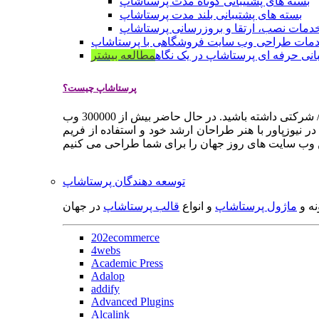
بسته های پشتیبانی کوتاه مدت پرستاشاپ
بسته های پشتیبانی بلند مدت پرستاشاپ
دمات نصب، ارتقا و بروزرسانی پرستاشاپ
مات طراحی وب سایت فروشگاهی با پرستاشاپ
انی حرفه ای پرستاشاپ در یک نگاه
مطالعه بیشتر
پرستاشاپ چیست؟
پرستاشاپ یک سیستم مدیریت وب سایت / فروشگاه آنلاین اپن سورس است که به شما کمک می کند به سرعت یک وب سایت فروشگاهی / شرکتی داشته باشید. در حال حاضر بیش از 300000 وب
 نیوزپاور با هنر طراحان ارشد خود و استفاده از فریم
توسعه دهندگان پرستاشاپ
نه و
ماژول پرستاشاپ
و انواع
قالب پرستاشاپ
در جهان
202ecommerce
4webs
Academic Press
Adalop
addify
Advanced Plugins
Alcalink