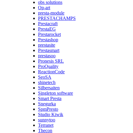
obs solutions
Op-art
presta-module
PRESTACHAMPS
Prestacraft
PrestaEG
Prestarocket
Prestashop
prestasite
Prestasmart
prestasoo
Pronesis SRL
ProQuality
ReactionCode
SeoSA
shinetech
Silbersaiten
Singleton software
Smart Presta
Snegurka
SpmPresto
Studio Kiwik
sunnytoo
Terranet
Thecon