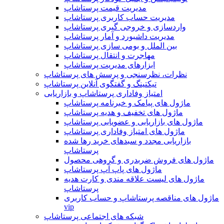
مدیریت قیمت پرستاشاپ
مدیریت حساب کاربری پرستاشاپ
واردسازی و خروجی گیری پرستاشاپ
مدیریت داشبورد و آمار پرستاشاپ
بین الملل و بومی سازی پرستاشاپ
مهاجرت و انتقال پرستاشاپ
ابزارهای مدیریت پرستاشاپ
نظرات، نظرسنجی و پرسش های پرستاشاپ
تیکتینگ و گفتگوی آنلاین پرستاشاپ
امتیاز وفاداری پرستاشاپ و بازاریابی
ماژول های پیامک و خبرنامه پرستاشاپ
ماژول های تخفیف و هدیه پرستاشاپ
ماژول های بازاریابی و عضویابی پرستاشاپ
ماژول های امتیاز وفاداری پرستاشاپ
بازاریابی مجدد و سبدهای خرید رها شده
پرستاشاپ
ماژول های فروش ضربدری و گروهی محصول
ماژول های پاپ آپ پرستاشاپ
ماژول های لیست علاقه مندی و کارت هدیه
پرستاشاپ
ماژول های مناقصه پرستاشاپ و حساب کاربری
vip
شبکه های اجتماعی پرستاشاپ