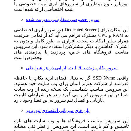
نیوزپاور تنوع بینظیری از سرورهای ابری نیمه خصوصی یا
نیمه اختصاصی ارائه شده است.
سرور خصوصی سفارشی مدیریت شده
در سرور ابری اختصاصی ( Dedicated Server ) این امکان برای
مشترک فراهم می آید که از تمامی ظرفیت CPU و RAM به
همراه سایر امکانات سخت افزاری به طور کامل و بدون به
اشتراک گذاشتن با دیگر مشترکین استفاده شود. این سرویس
مناسب فروشگاه های خاص، پربازدید با نیازمندی های
بخصوص است.
سرور بکاپ زنده با قابلیت بازیابی در هر شرایطی
اگر به دنبال فضای ابری بکاپ با حافظه SSD Nvme واقعی
قدرتمند از شرکت هتزنر آلمان برای وب سایت خود هستید.
این سرویس مناسب شماست. یک نسخه زنده از وب سایت
شما در این سرویس قرار می گیرد و در هر شرایطی قابلیت
بازیابی و اتصال نیم سرور به این فضا وجود دارد.
پلن های میزبانی اقتصادی نیوزپاور
این سرویس مناسب فروشگاه ها و وب سایت های تازه
تاسیس و کم بازدید است. این سرویس از نظر فنی مشابه