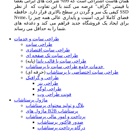
همان هاست اشتراکی است که 99% شرکت های ایرانی بعضا
با قیمتی "گزاف" عرضه می کنند با این تفاوت که از نظر
کیفی یک سر و گردن در سطح بالاتری قرار دارد. حافظه SSD
Nvme، فضای کاملا ابری، امنیت و پایداری عالی همه چیز را
برای ایجاد یک فروشگاه جدید فراهم می کند و دغدغه های
شما را به حداقل می رساند.
طراحی سایت و خدمات
طراحی سایت
طراحی سایت اقتصادی
طراحی سایت تک صفحه ای
طراحی سایت با قالب پاندا
(پایه)
خدمات جامع طراحی سایت با پرستاشاپ
طراحی سایت اختصاصی با پرستاشاپ
(حرفه ای)
طراحی و گرافیک
طراحی بنر
طراحی لوگو
فونت طراحی وب
ماژول پرستاشاپ
بلاگ و تولید محتوای پرستاشاپ
ماژول های B2B پرستاشاپ
پرداخت و امور مالی پرستاشاپ
صدور فاکتور پرستاشاپ
درگاه پرداخت پرستاشاپ