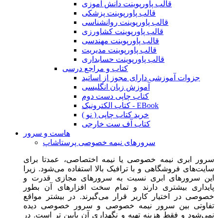
قالب پاورپوینت دانش آموزی
قالب پاورپوینت پزشکی
قالب پاورپوینت روانشناسی
قالب پاورپوینت کشاورزی
قالب پاورپوینت مهندسی
قالب پاورپوینت مدیریت
قالب پاورپوینت حسابداری
کتاب و مراجع درسی
جزوات آموزشی دارای مجوز از اساتید
آموزش زبان انگلیسی
کتاب چاپی دست دوم
کتاب الکترونیک - EBook
خرید کتاب چاپی ( نو )
کتاب آف ست خارجی
هاست و سرور
سرورهای نیمه خصوصی پرستاشاپ
سرور ابری نیمه خصوصی یا نیمه اختصاصی، عمدتا برای
سایت‌های فروشگاهی و با ترافیک بالا استفاده می‌شود. زیرا
این سرورهای ابری نسبت به سرورهای مجازی قدرت و
پایداری بیشتری دارند و تمام سخت افزارهای آن بطور
خصوصی در اختیار کاربر قرار می‌گیرند. در بیشتر مواقع
تفاوتی بین سرور نیمه خصوصی و سرور خصوصی دیده
نمی‌شود و فقط هزینه تهیه و نگهداری آن پایین تر است. در