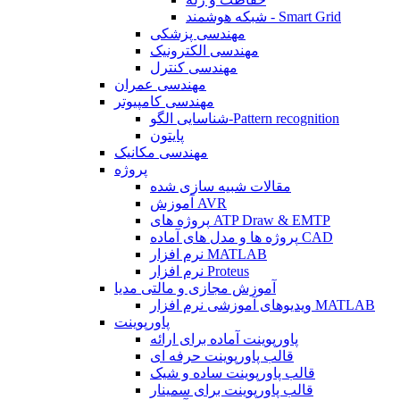
شبکه هوشمند - Smart Grid
مهندسی پزشکی
مهندسی الکترونیک
مهندسی کنترل
مهندسی عمران
مهندسی کامپیوتر
شناسایی الگو-Pattern recognition
پایتون
مهندسی مکانیک
پروژه
مقالات شبیه سازی شده
آموزش AVR
پروژه های ATP Draw & EMTP
پروژه ها و مدل های آماده CAD
نرم افزار MATLAB
نرم افزار Proteus
آموزش مجازی و مالتی مدیا
ویدیوهای آموزشی نرم افزار MATLAB
پاورپوینت
پاورپوینت آماده برای ارائه
قالب پاورپوینت حرفه ای
قالب پاورپوینت ساده و شیک
قالب پاورپوینت برای سمینار