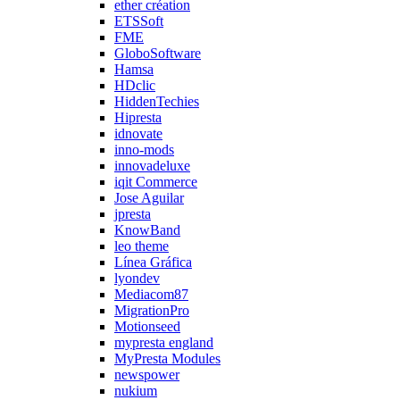
ether création
ETSSoft
FME
GloboSoftware
Hamsa
HDclic
HiddenTechies
Hipresta
idnovate
inno-mods
innovadeluxe
iqit Commerce
Jose Aguilar
jpresta
KnowBand
leo theme
Línea Gráfica
lyondev
Mediacom87
MigrationPro
Motionseed
mypresta england
MyPresta Modules
newspower
nukium