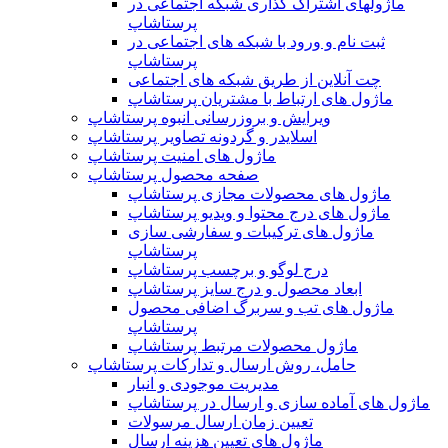
ماژولهای اشتراک‌ گذاری شبکه اجتماعی در
پرستاشاپ
ثبت نام و ورود با شبکه های اجتماعی در
پرستاشاپ
چت آنلاین از طریق شبکه های اجتماعی
ماژول های ارتباط با مشتریان پرستاشاپ
ویرایش و بروزرسانی انبوه پرستاشاپ
اسلایدر و گردونه تصاویر پرستاشاپ
ماژول های امنیت پرستاشاپ
صفحه محصول پرستاشاپ
ماژول های محصولات مجازی پرستاشاپ
ماژول های درج محتوا و ویدیو پرستاشاپ
ماژول های ترکیبات و سفارشی سازی
پرستاشاپ
درج لوگو و برچسب پرستاشاپ
ابعاد محصول و درج سایز پرستاشاپ
ماژول های تب و سربرگ اضافی محصول
پرستاشاپ
ماژول محصولات مرتبط پرستاشاپ
حامل، روش ارسال و تدارکات پرستاشاپ
مدیریت موجودی و انبار
ماژول های آماده سازی و ارسال در پرستاشاپ
تعیین زمان ارسال مرسولات
ماژول های تعیین هزینه ارسال