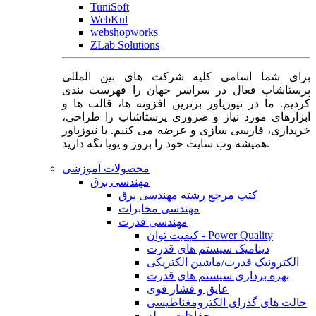
TuniSoft
WebKul
webshopworks
ZLab Solutions
برای شما اسامی کلیه شرکت های بین المللی
پرستاشاپ فعال در سراسر جهان را فهرست بندی
کردیم. ما در نیوزپاور برترین افزونه ها، قالب ها و
ابزارهای مورد نیاز و ضروری پرستاشاپ را طراحی،
خریداری، فارسی سازی و عرضه می کنیم. با نیوزپاور
همیشه وب سایت خود را بروز و پویا نگه دارید.
محصولات آموزشی
مهندسی برق
کتب مرجع رشته مهندسی برق
مهندسی مخابرات
مهندسی قدرت
کیفیت توان - Power Quality
دینامیک سیستم های قدرت
الکترونیک قدرت/ماشین الکتریکی
بهره برداری سیستم های قدرت
عایق و فشار قوی
حالت های گذرای الکترومغناطیسی
حفاظت و رله