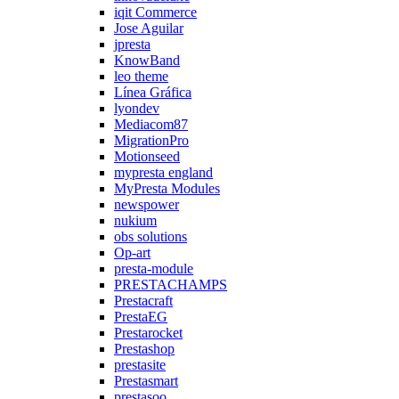
iqit Commerce
Jose Aguilar
jpresta
KnowBand
leo theme
Línea Gráfica
lyondev
Mediacom87
MigrationPro
Motionseed
mypresta england
MyPresta Modules
newspower
nukium
obs solutions
Op-art
presta-module
PRESTACHAMPS
Prestacraft
PrestaEG
Prestarocket
Prestashop
prestasite
Prestasmart
prestasoo