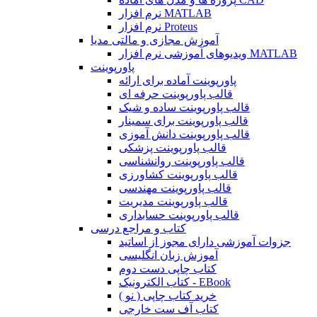
نرم افزار MATLAB
نرم افزار Proteus
آموزش مجازی و مالتی مدیا
ویدیوهای آموزشی نرم افزار MATLAB
پاورپوینت
پاورپوینت آماده برای ارائه
قالب پاورپوینت حرفه ای
قالب پاورپوینت ساده و شیک
قالب پاورپوینت برای سمینار
قالب پاورپوینت دانش آموزی
قالب پاورپوینت پزشکی
قالب پاورپوینت روانشناسی
قالب پاورپوینت کشاورزی
قالب پاورپوینت مهندسی
قالب پاورپوینت مدیریت
قالب پاورپوینت حسابداری
کتاب و مراجع درسی
جزوات آموزشی دارای مجوز از اساتید
آموزش زبان انگلیسی
کتاب چاپی دست دوم
کتاب الکترونیک - EBook
خرید کتاب چاپی ( نو )
کتاب آف ست خارجی