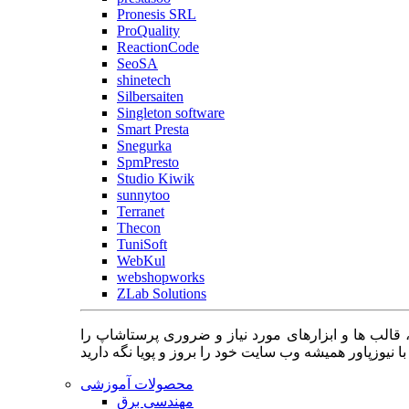
Pronesis SRL
ProQuality
ReactionCode
SeoSA
shinetech
Silbersaiten
Singleton software
Smart Presta
Snegurka
SpmPresto
Studio Kiwik
sunnytoo
Terranet
Thecon
TuniSoft
WebKul
webshopworks
ZLab Solutions
 قالب ها و ابزارهای مورد نیاز و ضروری پرستاشاپ را
محصولات آموزشی
مهندسی برق