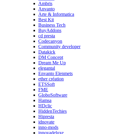
Ambris
Anvanto
Arte & Informatica
Best Kit
Business Tech
BuyAddons
cd presta
Codecanyon
Community developer
Datakick
DM Concept
Dream Me Up
elegantal
Envanto Elenmets
ether création
ETSSoft
FME
GloboSoftware
Hamsa
HDclic
HiddenTechies
Hipresta
idnovate
inno-mods
innovadeluxe