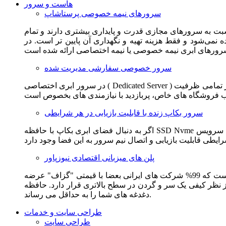
هاست و سرور
سرورهای نیمه خصوصی پرستاشاپ
سبت به سرورهای مجازی قدرت و پایداری بیشتری دارند و تمام
می‌شود و فقط هزینه تهیه و نگهداری آن پایین تر است. در
سرور خصوصی سفارشی مدیریت شده
در سرور ابری اختصاصی ( Dedicated Server ) این امکان برای مشترک فراهم می آید که از تمامی ظرفیت CPU و RAM به همراه سایر امکانات سخت افزاری به طور کامل و بدون به اشتراک گذاشتن با
سرور بکاپ زنده با قابلیت بازیابی در هر شرایطی
اگر به دنبال فضای ابری بکاپ با حافظه SSD Nvme واقعی قدرتمند از شرکت هتزنر آلمان برای وب سایت خود هستید. این سرویس مناسب شماست. یک نسخه زنده از وب سایت شما در این سرویس
پلن های میزبانی اقتصادی نیوزپاور
این سرویس مناسب فروشگاه ها و وب سایت های تازه تاسیس و کم بازدید است. این سرویس از نظر فنی مشابه همان هاست اشتراکی است که 99% شرکت های ایرانی بعضا با قیمتی "گزاف" عرضه
 بالاتری قرار دارد. حافظه SSD Nvme، فضای کاملا ابری، امنیت و پایداری عالی همه چیز را برای ایجاد یک فروشگاه جدید فراهم می کند و
دغدغه های شما را به حداقل می رساند.
طراحی سایت و خدمات
طراحی سایت