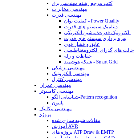
کتب مرجع رشته مهندسی برق
مهندسی مخابرات
مهندسی قدرت
کیفیت توان - Power Quality
دینامیک سیستم های قدرت
الکترونیک قدرت/ماشین الکتریکی
بهره برداری سیستم های قدرت
عایق و فشار قوی
حالت های گذرای الکترومغناطیسی
حفاظت و رله
شبکه هوشمند - Smart Grid
مهندسی پزشکی
مهندسی الکترونیک
مهندسی کنترل
مهندسی عمران
مهندسی کامپیوتر
شناسایی الگو-Pattern recognition
پایتون
مهندسی مکانیک
پروژه
مقالات شبیه سازی شده
آموزش AVR
پروژه های ATP Draw & EMTP
پروژه ها و مدل های آماده CAD