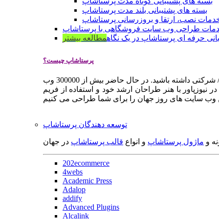
بسته های پشتیبانی کوتاه مدت پرستاشاپ
بسته های پشتیبانی بلند مدت پرستاشاپ
دمات نصب، ارتقا و بروزرسانی پرستاشاپ
مات طراحی وب سایت فروشگاهی با پرستاشاپ
انی حرفه ای پرستاشاپ در یک نگاه
مطالعه بیشتر
پرستاشاپ چیست؟
پرستاشاپ یک سیستم مدیریت وب سایت / فروشگاه آنلاین اپن سورس است که به شما کمک می کند به سرعت یک وب سایت فروشگاهی / شرکتی داشته باشید. در حال حاضر بیش از 300000 وب
 نیوزپاور با هنر طراحان ارشد خود و استفاده از فریم
توسعه دهندگان پرستاشاپ
نه و
ماژول پرستاشاپ
و انواع
قالب پرستاشاپ
در جهان
202ecommerce
4webs
Academic Press
Adalop
addify
Advanced Plugins
Alcalink