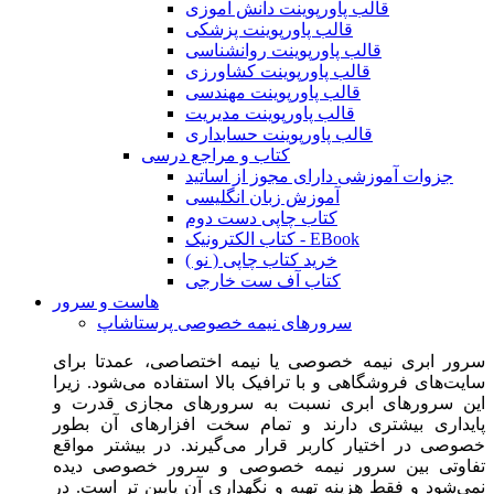
قالب پاورپوینت دانش آموزی
قالب پاورپوینت پزشکی
قالب پاورپوینت روانشناسی
قالب پاورپوینت کشاورزی
قالب پاورپوینت مهندسی
قالب پاورپوینت مدیریت
قالب پاورپوینت حسابداری
کتاب و مراجع درسی
جزوات آموزشی دارای مجوز از اساتید
آموزش زبان انگلیسی
کتاب چاپی دست دوم
کتاب الکترونیک - EBook
خرید کتاب چاپی ( نو )
کتاب آف ست خارجی
هاست و سرور
سرورهای نیمه خصوصی پرستاشاپ
سرور ابری نیمه خصوصی یا نیمه اختصاصی، عمدتا برای
سایت‌های فروشگاهی و با ترافیک بالا استفاده می‌شود. زیرا
این سرورهای ابری نسبت به سرورهای مجازی قدرت و
پایداری بیشتری دارند و تمام سخت افزارهای آن بطور
خصوصی در اختیار کاربر قرار می‌گیرند. در بیشتر مواقع
تفاوتی بین سرور نیمه خصوصی و سرور خصوصی دیده
نمی‌شود و فقط هزینه تهیه و نگهداری آن پایین تر است. در