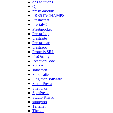
obs solutions
Op-art
presta-module
PRESTACHAMPS
Prestacraft
PrestaEG
Prestarocket
Prestashop
prestasite
Prestasmart
prestasoo
Pronesis SRL
ProQuality
ReactionCode
SeoSA
shinetech
Silbersaiten
Singleton software
Smart Presta
Snegurka
SpmPresto
Studio Kiwik
sunnytoo
Terranet
Thecon