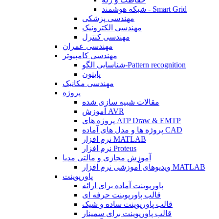
شبکه هوشمند - Smart Grid
مهندسی پزشکی
مهندسی الکترونیک
مهندسی کنترل
مهندسی عمران
مهندسی کامپیوتر
شناسایی الگو-Pattern recognition
پایتون
مهندسی مکانیک
پروژه
مقالات شبیه سازی شده
آموزش AVR
پروژه های ATP Draw & EMTP
پروژه ها و مدل های آماده CAD
نرم افزار MATLAB
نرم افزار Proteus
آموزش مجازی و مالتی مدیا
ویدیوهای آموزشی نرم افزار MATLAB
پاورپوینت
پاورپوینت آماده برای ارائه
قالب پاورپوینت حرفه ای
قالب پاورپوینت ساده و شیک
قالب پاورپوینت برای سمینار