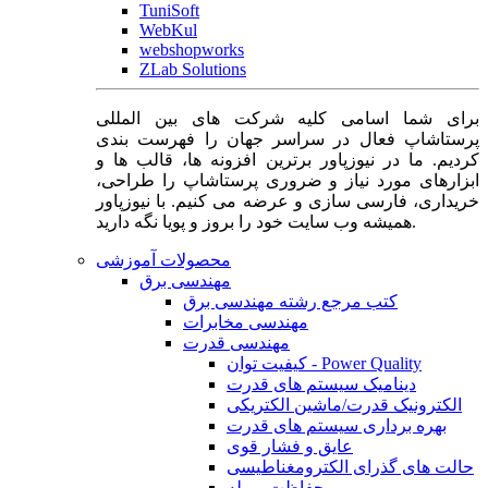
TuniSoft
WebKul
webshopworks
ZLab Solutions
برای شما اسامی کلیه شرکت های بین المللی
پرستاشاپ فعال در سراسر جهان را فهرست بندی
کردیم. ما در نیوزپاور برترین افزونه ها، قالب ها و
ابزارهای مورد نیاز و ضروری پرستاشاپ را طراحی،
خریداری، فارسی سازی و عرضه می کنیم. با نیوزپاور
همیشه وب سایت خود را بروز و پویا نگه دارید.
محصولات آموزشی
مهندسی برق
کتب مرجع رشته مهندسی برق
مهندسی مخابرات
مهندسی قدرت
کیفیت توان - Power Quality
دینامیک سیستم های قدرت
الکترونیک قدرت/ماشین الکتریکی
بهره برداری سیستم های قدرت
عایق و فشار قوی
حالت های گذرای الکترومغناطیسی
حفاظت و رله