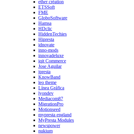
ether création
ETSSoft
FME
GloboSoftware
Hamsa
HDclic
HiddenTechies
Hipresta
idnovate
inno-mods
innovadeluxe
iqit Commerce
Jose Aguilar
jpresta
KnowBand
leo theme
Línea Gráfica
lyondev
Mediacom87
MigrationPro
Motionseed
mypresta england
MyPresta Modules
newspower
nukium