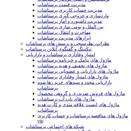
مدیریت قیمت پرستاشاپ
مدیریت حساب کاربری پرستاشاپ
واردسازی و خروجی گیری پرستاشاپ
مدیریت داشبورد و آمار پرستاشاپ
بین الملل و بومی سازی پرستاشاپ
مهاجرت و انتقال پرستاشاپ
ابزارهای مدیریت پرستاشاپ
نظرات، نظرسنجی و پرسش های پرستاشاپ
تیکتینگ و گفتگوی آنلاین پرستاشاپ
امتیاز وفاداری پرستاشاپ و بازاریابی
ماژول های پیامک و خبرنامه پرستاشاپ
ماژول های تخفیف و هدیه پرستاشاپ
ماژول های بازاریابی و عضویابی پرستاشاپ
ماژول های امتیاز وفاداری پرستاشاپ
بازاریابی مجدد و سبدهای خرید رها شده
پرستاشاپ
ماژول های فروش ضربدری و گروهی محصول
ماژول های پاپ آپ پرستاشاپ
ماژول های لیست علاقه مندی و کارت هدیه
پرستاشاپ
ماژول های مناقصه پرستاشاپ و حساب کاربری
vip
شبکه های اجتماعی پرستاشاپ