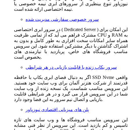
نیوزپاور تنوع بینظیری از سرورهای ابری نیمه خصوصی یا
نیمه اختصاصی ارائه شده است.
سرور خصوصی سفارشی مدیریت شده
در سرور ابری اختصاصی ( Dedicated Server ) این امکان برای
مشترک فراهم می آید که از تمامی ظرفیت CPU و RAM به
همراه سایر امکانات سخت افزاری به طور کامل و بدون به
اشتراک گذاشتن با دیگر مشترکین استفاده شود. این سرویس
مناسب فروشگاه های خاص، پربازدید با نیازمندی های
بخصوص است.
سرور بکاپ زنده با قابلیت بازیابی در هر شرایطی
اگر به دنبال فضای ابری بکاپ با حافظه SSD Nvme واقعی
قدرتمند از شرکت هتزنر آلمان برای وب سایت خود هستید.
این سرویس مناسب شماست. یک نسخه زنده از وب سایت
شما در این سرویس قرار می گیرد و در هر شرایطی قابلیت
بازیابی و اتصال نیم سرور به این فضا وجود دارد.
پلن های میزبانی اقتصادی نیوزپاور
این سرویس مناسب فروشگاه ها و وب سایت های تازه
تاسیس و کم بازدید است. این سرویس از نظر فنی مشابه