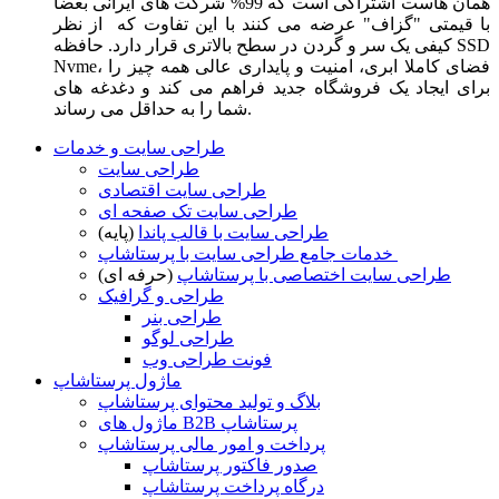
همان هاست اشتراکی است که 99% شرکت های ایرانی بعضا
با قیمتی "گزاف" عرضه می کنند با این تفاوت که از نظر
کیفی یک سر و گردن در سطح بالاتری قرار دارد. حافظه SSD
Nvme، فضای کاملا ابری، امنیت و پایداری عالی همه چیز را
برای ایجاد یک فروشگاه جدید فراهم می کند و دغدغه های
شما را به حداقل می رساند.
طراحی سایت و خدمات
طراحی سایت
طراحی سایت اقتصادی
طراحی سایت تک صفحه ای
طراحی سایت با قالب پاندا
(پایه)
خدمات جامع طراحی سایت با پرستاشاپ
طراحی سایت اختصاصی با پرستاشاپ
(حرفه ای)
طراحی و گرافیک
طراحی بنر
طراحی لوگو
فونت طراحی وب
ماژول پرستاشاپ
بلاگ و تولید محتوای پرستاشاپ
ماژول های B2B پرستاشاپ
پرداخت و امور مالی پرستاشاپ
صدور فاکتور پرستاشاپ
درگاه پرداخت پرستاشاپ