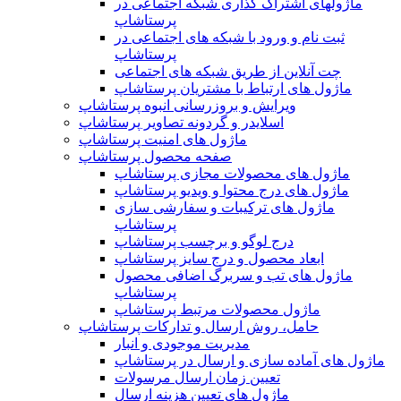
ماژولهای اشتراک‌ گذاری شبکه اجتماعی در
پرستاشاپ
ثبت نام و ورود با شبکه های اجتماعی در
پرستاشاپ
چت آنلاین از طریق شبکه های اجتماعی
ماژول های ارتباط با مشتریان پرستاشاپ
ویرایش و بروزرسانی انبوه پرستاشاپ
اسلایدر و گردونه تصاویر پرستاشاپ
ماژول های امنیت پرستاشاپ
صفحه محصول پرستاشاپ
ماژول های محصولات مجازی پرستاشاپ
ماژول های درج محتوا و ویدیو پرستاشاپ
ماژول های ترکیبات و سفارشی سازی
پرستاشاپ
درج لوگو و برچسب پرستاشاپ
ابعاد محصول و درج سایز پرستاشاپ
ماژول های تب و سربرگ اضافی محصول
پرستاشاپ
ماژول محصولات مرتبط پرستاشاپ
حامل، روش ارسال و تدارکات پرستاشاپ
مدیریت موجودی و انبار
ماژول های آماده سازی و ارسال در پرستاشاپ
تعیین زمان ارسال مرسولات
ماژول های تعیین هزینه ارسال