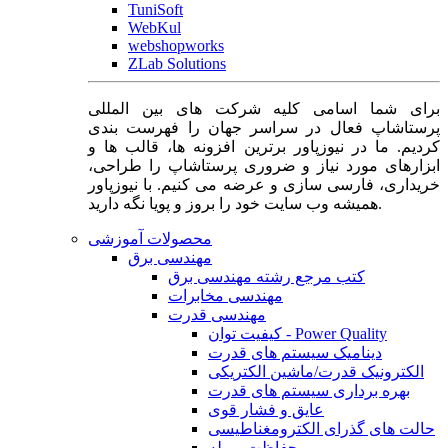
TuniSoft
WebKul
webshopworks
ZLab Solutions
برای شما اسامی کلیه شرکت های بین المللی
پرستاشاپ فعال در سراسر جهان را فهرست بندی
کردیم. ما در نیوزپاور برترین افزونه ها، قالب ها و
ابزارهای مورد نیاز و ضروری پرستاشاپ را طراحی،
خریداری، فارسی سازی و عرضه می کنیم. با نیوزپاور
همیشه وب سایت خود را بروز و پویا نگه دارید.
محصولات آموزشی
مهندسی برق
کتب مرجع رشته مهندسی برق
مهندسی مخابرات
مهندسی قدرت
کیفیت توان - Power Quality
دینامیک سیستم های قدرت
الکترونیک قدرت/ماشین الکتریکی
بهره برداری سیستم های قدرت
عایق و فشار قوی
حالت های گذرای الکترومغناطیسی
حفاظت و رله