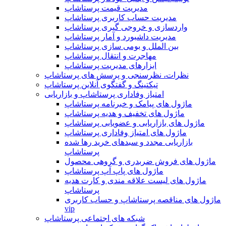
مدیریت قیمت پرستاشاپ
مدیریت حساب کاربری پرستاشاپ
واردسازی و خروجی گیری پرستاشاپ
مدیریت داشبورد و آمار پرستاشاپ
بین الملل و بومی سازی پرستاشاپ
مهاجرت و انتقال پرستاشاپ
ابزارهای مدیریت پرستاشاپ
نظرات، نظرسنجی و پرسش های پرستاشاپ
تیکتینگ و گفتگوی آنلاین پرستاشاپ
امتیاز وفاداری پرستاشاپ و بازاریابی
ماژول های پیامک و خبرنامه پرستاشاپ
ماژول های تخفیف و هدیه پرستاشاپ
ماژول های بازاریابی و عضویابی پرستاشاپ
ماژول های امتیاز وفاداری پرستاشاپ
بازاریابی مجدد و سبدهای خرید رها شده
پرستاشاپ
ماژول های فروش ضربدری و گروهی محصول
ماژول های پاپ آپ پرستاشاپ
ماژول های لیست علاقه مندی و کارت هدیه
پرستاشاپ
ماژول های مناقصه پرستاشاپ و حساب کاربری
vip
شبکه های اجتماعی پرستاشاپ