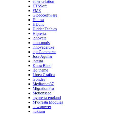
ether création
ETSSoft
FME
GloboSoftware
Hamsa
HDclic
HiddenTechies
Hipresta
idnovate
inno-mods
innovadeluxe
iqit Commerce
Jose Aguilar
jpresta
KnowBand
leo theme
Línea Gráfica
lyondev
Mediacom87
MigrationPro
Motionseed
mypresta england
MyPresta Modules
newspower
nukium