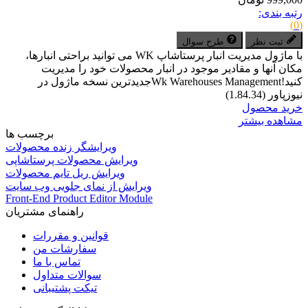
رتبه بندی:
(0)
ثبت نظر
طرح سوال
با ماژول مدیریت انبار پرستاشاپ WK می توانید براحتی انبارها،
مکان آنها و مقادیر موجود در انبار محصولات خود را مدیریت
کنید!Wk Warehouses Managementجدیدترین نسخه ماژول در
نیوزپاور (1.84.34)
خرید محصول
مشاهده بیشتر
برچسب ها
ویرایشگر زنده محصولات
ویرایش محصولات پرستاشاپی
ویرایش ریل تایم محصولات
ویرایش از نمای جلویی وب سایت
Front-End Product Editor Module
راهنمای مشتریان
قوانین و مقررات
سفارشات من
تماس با ما
سوالات متداول
تیکت پشتیبانی