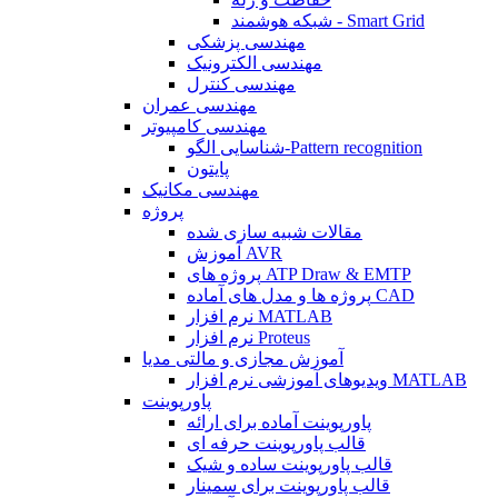
شبکه هوشمند - Smart Grid
مهندسی پزشکی
مهندسی الکترونیک
مهندسی کنترل
مهندسی عمران
مهندسی کامپیوتر
شناسایی الگو-Pattern recognition
پایتون
مهندسی مکانیک
پروژه
مقالات شبیه سازی شده
آموزش AVR
پروژه های ATP Draw & EMTP
پروژه ها و مدل های آماده CAD
نرم افزار MATLAB
نرم افزار Proteus
آموزش مجازی و مالتی مدیا
ویدیوهای آموزشی نرم افزار MATLAB
پاورپوینت
پاورپوینت آماده برای ارائه
قالب پاورپوینت حرفه ای
قالب پاورپوینت ساده و شیک
قالب پاورپوینت برای سمینار