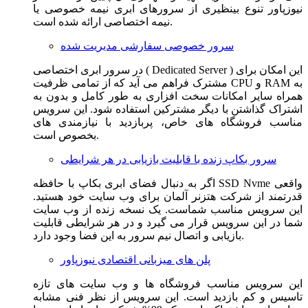
نیوزپاور تنوع بینظیری از سرورهای ابری نیمه خصوصی یا
نیمه اختصاصی ارائه شده است.
سرور خصوصی سفارشی مدیریت شده
در سرور ابری اختصاصی ( Dedicated Server ) این امکان برای
مشترک فراهم می آید که از تمامی ظرفیت CPU و RAM به
همراه سایر امکانات سخت افزاری به طور کامل و بدون به
اشتراک گذاشتن با دیگر مشترکین استفاده شود. این سرویس
مناسب فروشگاه های خاص، پربازدید با نیازمندی های
بخصوص است.
سرور بکاپ زنده با قابلیت بازیابی در هر شرایطی
اگر به دنبال فضای ابری بکاپ با حافظه SSD Nvme واقعی
قدرتمند از شرکت هتزنر آلمان برای وب سایت خود هستید.
این سرویس مناسب شماست. یک نسخه زنده از وب سایت
شما در این سرویس قرار می گیرد و در هر شرایطی قابلیت
بازیابی و اتصال نیم سرور به این فضا وجود دارد.
پلن های میزبانی اقتصادی نیوزپاور
این سرویس مناسب فروشگاه ها و وب سایت های تازه
تاسیس و کم بازدید است. این سرویس از نظر فنی مشابه