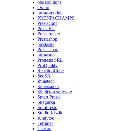
obs solutions
Op-art
presta-module
PRESTACHAMPS
Prestacraft
PrestaEG
Prestarocket
Prestashop
prestasite
Prestasmart
prestasoo
Pronesis SRL
ProQuality
ReactionCode
SeoSA
shinetech
Silbersaiten
Singleton software
Smart Presta
Snegurka
SpmPresto
Studio Kiwik
sunnytoo
Terranet
Thecon