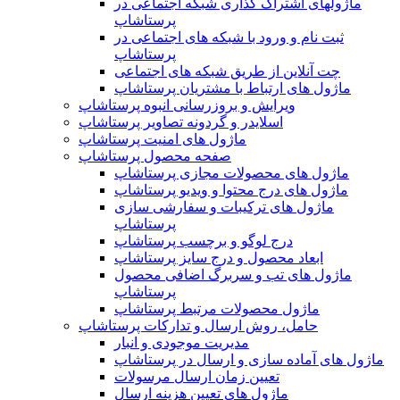
ماژولهای اشتراک‌ گذاری شبکه اجتماعی در
پرستاشاپ
ثبت نام و ورود با شبکه های اجتماعی در
پرستاشاپ
چت آنلاین از طریق شبکه های اجتماعی
ماژول های ارتباط با مشتریان پرستاشاپ
ویرایش و بروزرسانی انبوه پرستاشاپ
اسلایدر و گردونه تصاویر پرستاشاپ
ماژول های امنیت پرستاشاپ
صفحه محصول پرستاشاپ
ماژول های محصولات مجازی پرستاشاپ
ماژول های درج محتوا و ویدیو پرستاشاپ
ماژول های ترکیبات و سفارشی سازی
پرستاشاپ
درج لوگو و برچسب پرستاشاپ
ابعاد محصول و درج سایز پرستاشاپ
ماژول های تب و سربرگ اضافی محصول
پرستاشاپ
ماژول محصولات مرتبط پرستاشاپ
حامل، روش ارسال و تدارکات پرستاشاپ
مدیریت موجودی و انبار
ماژول های آماده سازی و ارسال در پرستاشاپ
تعیین زمان ارسال مرسولات
ماژول های تعیین هزینه ارسال