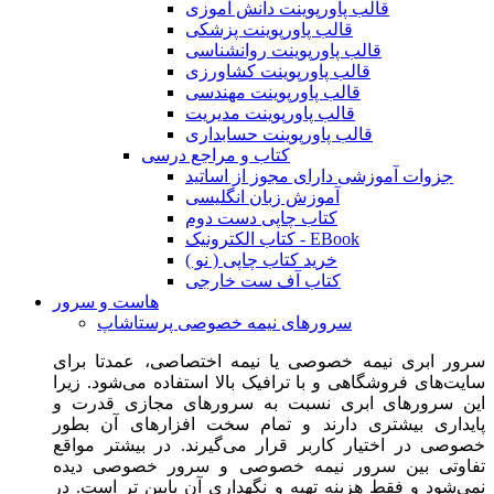
قالب پاورپوینت دانش آموزی
قالب پاورپوینت پزشکی
قالب پاورپوینت روانشناسی
قالب پاورپوینت کشاورزی
قالب پاورپوینت مهندسی
قالب پاورپوینت مدیریت
قالب پاورپوینت حسابداری
کتاب و مراجع درسی
جزوات آموزشی دارای مجوز از اساتید
آموزش زبان انگلیسی
کتاب چاپی دست دوم
کتاب الکترونیک - EBook
خرید کتاب چاپی ( نو )
کتاب آف ست خارجی
هاست و سرور
سرورهای نیمه خصوصی پرستاشاپ
سرور ابری نیمه خصوصی یا نیمه اختصاصی، عمدتا برای
سایت‌های فروشگاهی و با ترافیک بالا استفاده می‌شود. زیرا
این سرورهای ابری نسبت به سرورهای مجازی قدرت و
پایداری بیشتری دارند و تمام سخت افزارهای آن بطور
خصوصی در اختیار کاربر قرار می‌گیرند. در بیشتر مواقع
تفاوتی بین سرور نیمه خصوصی و سرور خصوصی دیده
نمی‌شود و فقط هزینه تهیه و نگهداری آن پایین تر است. در