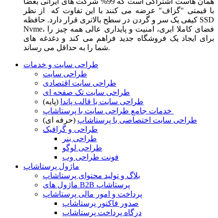
همان هاست اشتراکی است که 99% شرکت های ایرانی بعضا
با قیمتی "گزاف" عرضه می کنند با این تفاوت که از نظر
کیفی یک سر و گردن در سطح بالاتری قرار دارد. حافظه SSD
Nvme، فضای کاملا ابری، امنیت و پایداری عالی همه چیز را
برای ایجاد یک فروشگاه جدید فراهم می کند و دغدغه های
شما را به حداقل می رساند.
طراحی سایت و خدمات
طراحی سایت
طراحی سایت اقتصادی
طراحی سایت تک صفحه ای
طراحی سایت با قالب پاندا
(پایه)
خدمات جامع طراحی سایت با پرستاشاپ
طراحی سایت اختصاصی با پرستاشاپ
(حرفه ای)
طراحی و گرافیک
طراحی بنر
طراحی لوگو
فونت طراحی وب
ماژول پرستاشاپ
بلاگ و تولید محتوای پرستاشاپ
ماژول های B2B پرستاشاپ
پرداخت و امور مالی پرستاشاپ
صدور فاکتور پرستاشاپ
درگاه پرداخت پرستاشاپ