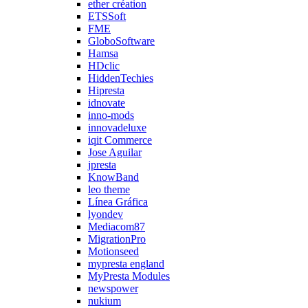
ether création
ETSSoft
FME
GloboSoftware
Hamsa
HDclic
HiddenTechies
Hipresta
idnovate
inno-mods
innovadeluxe
iqit Commerce
Jose Aguilar
jpresta
KnowBand
leo theme
Línea Gráfica
lyondev
Mediacom87
MigrationPro
Motionseed
mypresta england
MyPresta Modules
newspower
nukium