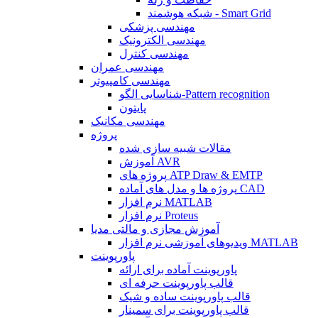
شبکه هوشمند - Smart Grid
مهندسی پزشکی
مهندسی الکترونیک
مهندسی کنترل
مهندسی عمران
مهندسی کامپیوتر
شناسایی الگو-Pattern recognition
پایتون
مهندسی مکانیک
پروژه
مقالات شبیه سازی شده
آموزش AVR
پروژه های ATP Draw & EMTP
پروژه ها و مدل های آماده CAD
نرم افزار MATLAB
نرم افزار Proteus
آموزش مجازی و مالتی مدیا
ویدیوهای آموزشی نرم افزار MATLAB
پاورپوینت
پاورپوینت آماده برای ارائه
قالب پاورپوینت حرفه ای
قالب پاورپوینت ساده و شیک
قالب پاورپوینت برای سمینار