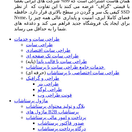
همان هاست اشتراکی است که 99% شرکت های ایرانی بعضا
با قیمتی "گزاف" عرضه می کنند با این تفاوت که از نظر
کیفی یک سر و گردن در سطح بالاتری قرار دارد. حافظه SSD
Nvme، فضای کاملا ابری، امنیت و پایداری عالی همه چیز را
برای ایجاد یک فروشگاه جدید فراهم می کند و دغدغه های
شما را به حداقل می رساند.
طراحی سایت و خدمات
طراحی سایت
طراحی سایت اقتصادی
طراحی سایت تک صفحه ای
طراحی سایت با قالب پاندا
(پایه)
خدمات جامع طراحی سایت با پرستاشاپ
طراحی سایت اختصاصی با پرستاشاپ
(حرفه ای)
طراحی و گرافیک
طراحی بنر
طراحی لوگو
فونت طراحی وب
ماژول پرستاشاپ
بلاگ و تولید محتوای پرستاشاپ
ماژول های B2B پرستاشاپ
پرداخت و امور مالی پرستاشاپ
صدور فاکتور پرستاشاپ
درگاه پرداخت پرستاشاپ