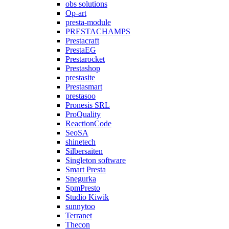
obs solutions
Op-art
presta-module
PRESTACHAMPS
Prestacraft
PrestaEG
Prestarocket
Prestashop
prestasite
Prestasmart
prestasoo
Pronesis SRL
ProQuality
ReactionCode
SeoSA
shinetech
Silbersaiten
Singleton software
Smart Presta
Snegurka
SpmPresto
Studio Kiwik
sunnytoo
Terranet
Thecon