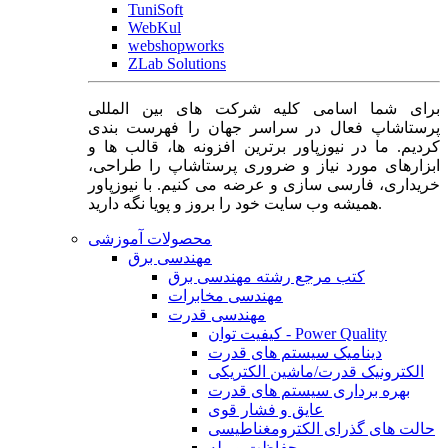
TuniSoft
WebKul
webshopworks
ZLab Solutions
برای شما اسامی کلیه شرکت های بین المللی
پرستاشاپ فعال در سراسر جهان را فهرست بندی
کردیم. ما در نیوزپاور برترین افزونه ها، قالب ها و
ابزارهای مورد نیاز و ضروری پرستاشاپ را طراحی،
خریداری، فارسی سازی و عرضه می کنیم. با نیوزپاور
همیشه وب سایت خود را بروز و پویا نگه دارید.
محصولات آموزشی
مهندسی برق
کتب مرجع رشته مهندسی برق
مهندسی مخابرات
مهندسی قدرت
کیفیت توان - Power Quality
دینامیک سیستم های قدرت
الکترونیک قدرت/ماشین الکتریکی
بهره برداری سیستم های قدرت
عایق و فشار قوی
حالت های گذرای الکترومغناطیسی
حفاظت و رله