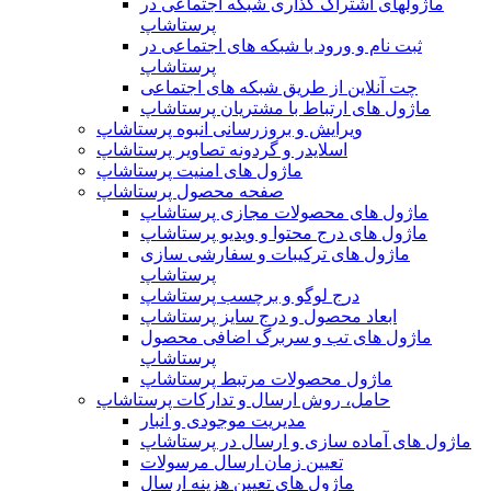
ماژولهای اشتراک‌ گذاری شبکه اجتماعی در
پرستاشاپ
ثبت نام و ورود با شبکه های اجتماعی در
پرستاشاپ
چت آنلاین از طریق شبکه های اجتماعی
ماژول های ارتباط با مشتریان پرستاشاپ
ویرایش و بروزرسانی انبوه پرستاشاپ
اسلایدر و گردونه تصاویر پرستاشاپ
ماژول های امنیت پرستاشاپ
صفحه محصول پرستاشاپ
ماژول های محصولات مجازی پرستاشاپ
ماژول های درج محتوا و ویدیو پرستاشاپ
ماژول های ترکیبات و سفارشی سازی
پرستاشاپ
درج لوگو و برچسب پرستاشاپ
ابعاد محصول و درج سایز پرستاشاپ
ماژول های تب و سربرگ اضافی محصول
پرستاشاپ
ماژول محصولات مرتبط پرستاشاپ
حامل، روش ارسال و تدارکات پرستاشاپ
مدیریت موجودی و انبار
ماژول های آماده سازی و ارسال در پرستاشاپ
تعیین زمان ارسال مرسولات
ماژول های تعیین هزینه ارسال