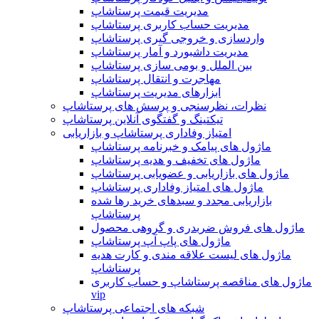
مدیریت قیمت پرستاشاپ
مدیریت حساب کاربری پرستاشاپ
واردسازی و خروجی گیری پرستاشاپ
مدیریت داشبورد و آمار پرستاشاپ
بین الملل و بومی سازی پرستاشاپ
مهاجرت و انتقال پرستاشاپ
ابزارهای مدیریت پرستاشاپ
نظرات، نظرسنجی و پرسش های پرستاشاپ
تیکتینگ و گفتگوی آنلاین پرستاشاپ
امتیاز وفاداری پرستاشاپ و بازاریابی
ماژول های پیامک و خبرنامه پرستاشاپ
ماژول های تخفیف و هدیه پرستاشاپ
ماژول های بازاریابی و عضویابی پرستاشاپ
ماژول های امتیاز وفاداری پرستاشاپ
بازاریابی مجدد و سبدهای خرید رها شده
پرستاشاپ
ماژول های فروش ضربدری و گروهی محصول
ماژول های پاپ آپ پرستاشاپ
ماژول های لیست علاقه مندی و کارت هدیه
پرستاشاپ
ماژول های مناقصه پرستاشاپ و حساب کاربری
vip
شبکه های اجتماعی پرستاشاپ