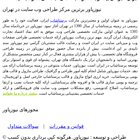
نیوزپاور برترین مرکز طراحی وب سایت در تهران
نیوزپاور به عنوان اولین و معتبرترین مارکت
پرستاشاپ
ایران، فعالیت خود را به طور
رسمی در زمینه پرستاشاپ از سال 1390 در تهران آغاز نمود. نیوزپاور در خردادماه سال
1395 به عنوان اولین مارکت تخصصی طراحی وب، موفق به اخذ نماد اعتماد تجارت
الکترونیک ایران گردید. مهم ترین رسالت نیوزپاور ارائه خدمات تخصصی طراحی صفحات
وب و میزبانی سایت در ایران است و رضایت غالب مشتریان گرامی تیم نیوزپاور سند
تاییدی بر این ادعاست. بیش از پانزده سال حضور موفق نیوزپاور در زمینه طراحی
فروشگاه های تخصصی، با بیش از هزاران مشتری فعال در کنار تیمی متخصص متشکل از
بهترین اساتید و دانشجویان تراز یک دانشگاه های تهران، پشتوانه ای قوی و استوار برای
توسعه پرستاشاپ در ایران است.
نیوزپاور، خدمات متنوعی در زمینه پرستاشاپ ارائه می
دهد. خدمات نیوزپاور شامل انجام کلیه امور طراحی و گرافیک، طراحی ماژول و قالب های
بومی پرستاشاپ، خرید ارزی انواع ماژول و قالب پرستاشاپ خارجی اصل و اوریجینال،
ترجمه و بومی سازی قالب ها و افزونه های پرستاشاپی، ارائه کلیه خدمات نصب و ارتقا
پرستاشاپ، اصلاح کدنویسی، رفع مشکلات عمومی وب سایت های فروشگاهی و ارائه
خدمات تخصصی پشتیبانی پرستاشاپ است.
بیشتر درباره ما بخوانید
مجوزهای نیوزپاور
قوانین و مقررات
|
سوالات متداول
© طراحی و توسعه : نیوزپاور. هرگونه کپی برداری بدون کسب