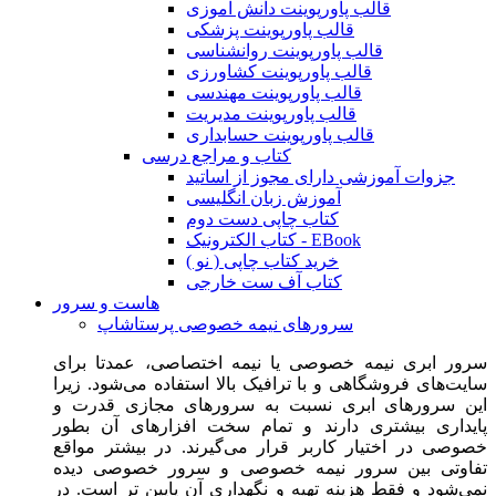
قالب پاورپوینت دانش آموزی
قالب پاورپوینت پزشکی
قالب پاورپوینت روانشناسی
قالب پاورپوینت کشاورزی
قالب پاورپوینت مهندسی
قالب پاورپوینت مدیریت
قالب پاورپوینت حسابداری
کتاب و مراجع درسی
جزوات آموزشی دارای مجوز از اساتید
آموزش زبان انگلیسی
کتاب چاپی دست دوم
کتاب الکترونیک - EBook
خرید کتاب چاپی ( نو )
کتاب آف ست خارجی
هاست و سرور
سرورهای نیمه خصوصی پرستاشاپ
سرور ابری نیمه خصوصی یا نیمه اختصاصی، عمدتا برای
سایت‌های فروشگاهی و با ترافیک بالا استفاده می‌شود. زیرا
این سرورهای ابری نسبت به سرورهای مجازی قدرت و
پایداری بیشتری دارند و تمام سخت افزارهای آن بطور
خصوصی در اختیار کاربر قرار می‌گیرند. در بیشتر مواقع
تفاوتی بین سرور نیمه خصوصی و سرور خصوصی دیده
نمی‌شود و فقط هزینه تهیه و نگهداری آن پایین تر است. در