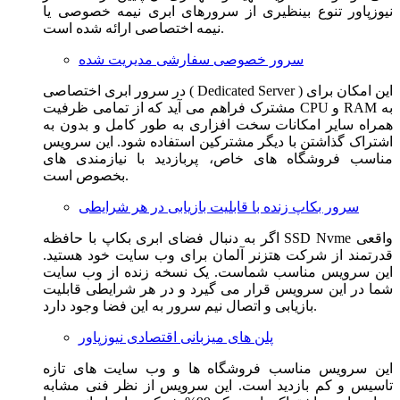
نیوزپاور تنوع بینظیری از سرورهای ابری نیمه خصوصی یا
نیمه اختصاصی ارائه شده است.
سرور خصوصی سفارشی مدیریت شده
در سرور ابری اختصاصی ( Dedicated Server ) این امکان برای
مشترک فراهم می آید که از تمامی ظرفیت CPU و RAM به
همراه سایر امکانات سخت افزاری به طور کامل و بدون به
اشتراک گذاشتن با دیگر مشترکین استفاده شود. این سرویس
مناسب فروشگاه های خاص، پربازدید با نیازمندی های
بخصوص است.
سرور بکاپ زنده با قابلیت بازیابی در هر شرایطی
اگر به دنبال فضای ابری بکاپ با حافظه SSD Nvme واقعی
قدرتمند از شرکت هتزنر آلمان برای وب سایت خود هستید.
این سرویس مناسب شماست. یک نسخه زنده از وب سایت
شما در این سرویس قرار می گیرد و در هر شرایطی قابلیت
بازیابی و اتصال نیم سرور به این فضا وجود دارد.
پلن های میزبانی اقتصادی نیوزپاور
این سرویس مناسب فروشگاه ها و وب سایت های تازه
تاسیس و کم بازدید است. این سرویس از نظر فنی مشابه