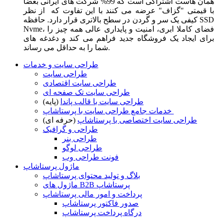
همان هاست اشتراکی است که 99% شرکت های ایرانی بعضا
با قیمتی "گزاف" عرضه می کنند با این تفاوت که از نظر
کیفی یک سر و گردن در سطح بالاتری قرار دارد. حافظه SSD
Nvme، فضای کاملا ابری، امنیت و پایداری عالی همه چیز را
برای ایجاد یک فروشگاه جدید فراهم می کند و دغدغه های
شما را به حداقل می رساند.
طراحی سایت و خدمات
طراحی سایت
طراحی سایت اقتصادی
طراحی سایت تک صفحه ای
طراحی سایت با قالب پاندا
(پایه)
خدمات جامع طراحی سایت با پرستاشاپ
طراحی سایت اختصاصی با پرستاشاپ
(حرفه ای)
طراحی و گرافیک
طراحی بنر
طراحی لوگو
فونت طراحی وب
ماژول پرستاشاپ
بلاگ و تولید محتوای پرستاشاپ
ماژول های B2B پرستاشاپ
پرداخت و امور مالی پرستاشاپ
صدور فاکتور پرستاشاپ
درگاه پرداخت پرستاشاپ