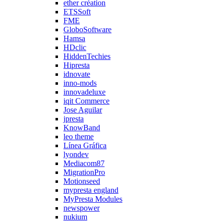
ether création
ETSSoft
FME
GloboSoftware
Hamsa
HDclic
HiddenTechies
Hipresta
idnovate
inno-mods
innovadeluxe
iqit Commerce
Jose Aguilar
jpresta
KnowBand
leo theme
Línea Gráfica
lyondev
Mediacom87
MigrationPro
Motionseed
mypresta england
MyPresta Modules
newspower
nukium