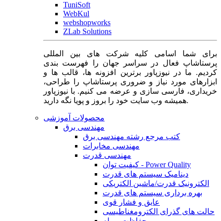
TuniSoft
WebKul
webshopworks
ZLab Solutions
برای شما اسامی کلیه شرکت های بین المللی
پرستاشاپ فعال در سراسر جهان را فهرست بندی
کردیم. ما در نیوزپاور برترین افزونه ها، قالب ها و
ابزارهای مورد نیاز و ضروری پرستاشاپ را طراحی،
خریداری، فارسی سازی و عرضه می کنیم. با نیوزپاور
همیشه وب سایت خود را بروز و پویا نگه دارید.
محصولات آموزشی
مهندسی برق
کتب مرجع رشته مهندسی برق
مهندسی مخابرات
مهندسی قدرت
کیفیت توان - Power Quality
دینامیک سیستم های قدرت
الکترونیک قدرت/ماشین الکتریکی
بهره برداری سیستم های قدرت
عایق و فشار قوی
حالت های گذرای الکترومغناطیسی
حفاظت و رله