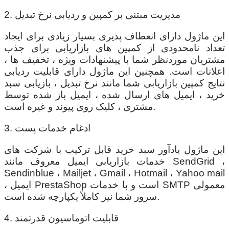
2. مدیریت مبتنی بر کمپین و ردیابی نرخ تبدیل
این ماژول دارای انعطاف پذیری بسیار زیادی برای ایجاد
تعداد نامحدودی از کمپین های بازاریابی برای جذب
مشتریان موردنظر شما با پیشنهادات ویژه ، تخفیف ها ،
اعلانات است. همچنین این ماژول دارای قابلیت ردیابی
نتایج کمپین بازاریابی شما مانند نرخ تبدیل ، بازیابی سبد
خرید ، ایمیل های ارسال شده ، ایمیل باز شده توسط
مشتری ، کلیک روی پیوند و غیره است.
3. ادغام خدمات پست
این ماژول یادآور سبد خرید قابل ترکیب با شرکت های
خدمات بازاریابی ایمیل معروف مانند SendGrid ،
Sendinblue ، Mailjet ، Gmail ، Hotmail ، Yahoo mail
، ایمیل PrestaShop است و با خدمات SMTP معمولی
سرور شما نیز کاملاً یکپارچه شده است.
4. قابلیت اتوماسیون قدرتمند