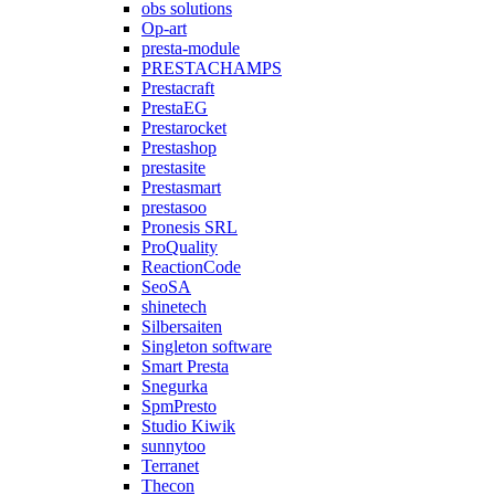
obs solutions
Op-art
presta-module
PRESTACHAMPS
Prestacraft
PrestaEG
Prestarocket
Prestashop
prestasite
Prestasmart
prestasoo
Pronesis SRL
ProQuality
ReactionCode
SeoSA
shinetech
Silbersaiten
Singleton software
Smart Presta
Snegurka
SpmPresto
Studio Kiwik
sunnytoo
Terranet
Thecon