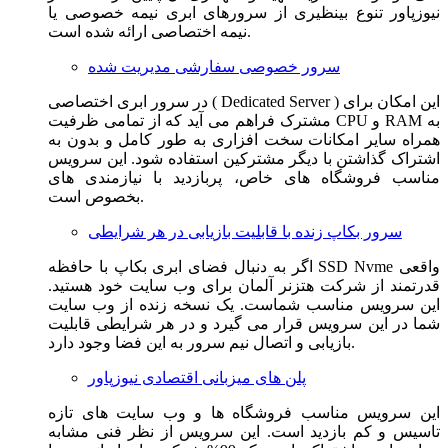
نیوزپاور تنوع بینظیری از سرورهای ابری نیمه خصوصی یا
نیمه اختصاصی ارائه شده است.
سرور خصوصی سفارشی مدیریت شده
در سرور ابری اختصاصی ( Dedicated Server ) این امکان برای
مشترک فراهم می آید که از تمامی ظرفیت CPU و RAM به
همراه سایر امکانات سخت افزاری به طور کامل و بدون به
اشتراک گذاشتن با دیگر مشترکین استفاده شود. این سرویس
مناسب فروشگاه های خاص، پربازدید با نیازمندی های
بخصوص است.
سرور بکاپ زنده با قابلیت بازیابی در هر شرایطی
اگر به دنبال فضای ابری بکاپ با حافظه SSD Nvme واقعی
قدرتمند از شرکت هتزنر آلمان برای وب سایت خود هستید.
این سرویس مناسب شماست. یک نسخه زنده از وب سایت
شما در این سرویس قرار می گیرد و در هر شرایطی قابلیت
بازیابی و اتصال نیم سرور به این فضا وجود دارد.
پلن های میزبانی اقتصادی نیوزپاور
این سرویس مناسب فروشگاه ها و وب سایت های تازه
تاسیس و کم بازدید است. این سرویس از نظر فنی مشابه