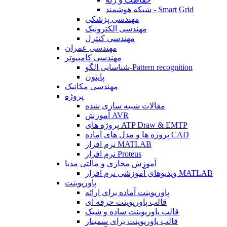
شبکه هوشمند - Smart Grid
مهندسی پزشکی
مهندسی الکترونیک
مهندسی کنترل
مهندسی عمران
مهندسی کامپیوتر
شناسایی الگو-Pattern recognition
پایتون
مهندسی مکانیک
پروژه
مقالات شبیه سازی شده
آموزش AVR
پروژه های ATP Draw & EMTP
پروژه ها و مدل های آماده CAD
نرم افزار MATLAB
نرم افزار Proteus
آموزش مجازی و مالتی مدیا
ویدیوهای آموزشی نرم افزار MATLAB
پاورپوینت
پاورپوینت آماده برای ارائه
قالب پاورپوینت حرفه ای
قالب پاورپوینت ساده و شیک
قالب پاورپوینت برای سمینار