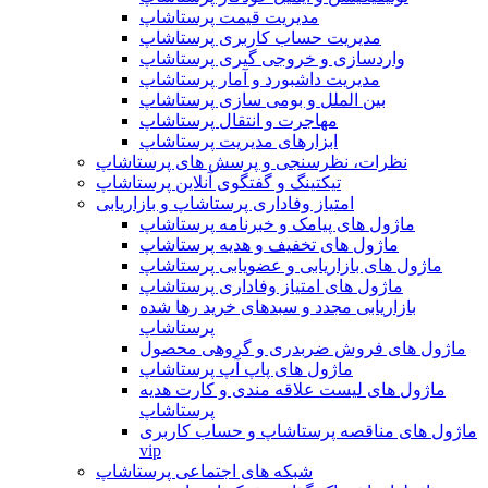
مدیریت قیمت پرستاشاپ
مدیریت حساب کاربری پرستاشاپ
واردسازی و خروجی گیری پرستاشاپ
مدیریت داشبورد و آمار پرستاشاپ
بین الملل و بومی سازی پرستاشاپ
مهاجرت و انتقال پرستاشاپ
ابزارهای مدیریت پرستاشاپ
نظرات، نظرسنجی و پرسش های پرستاشاپ
تیکتینگ و گفتگوی آنلاین پرستاشاپ
امتیاز وفاداری پرستاشاپ و بازاریابی
ماژول های پیامک و خبرنامه پرستاشاپ
ماژول های تخفیف و هدیه پرستاشاپ
ماژول های بازاریابی و عضویابی پرستاشاپ
ماژول های امتیاز وفاداری پرستاشاپ
بازاریابی مجدد و سبدهای خرید رها شده
پرستاشاپ
ماژول های فروش ضربدری و گروهی محصول
ماژول های پاپ آپ پرستاشاپ
ماژول های لیست علاقه مندی و کارت هدیه
پرستاشاپ
ماژول های مناقصه پرستاشاپ و حساب کاربری
vip
شبکه های اجتماعی پرستاشاپ