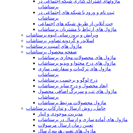
ماژولهای اشتراک‌ گذاری شبکه اجتماعی در
پرستاشاپ
ثبت نام و ورود با شبکه های اجتماعی در
پرستاشاپ
چت آنلاین از طریق شبکه های اجتماعی
ماژول های ارتباط با مشتریان پرستاشاپ
ویرایش و بروزرسانی انبوه پرستاشاپ
اسلایدر و گردونه تصاویر پرستاشاپ
ماژول های امنیت پرستاشاپ
صفحه محصول پرستاشاپ
ماژول های محصولات مجازی پرستاشاپ
ماژول های درج محتوا و ویدیو پرستاشاپ
ماژول های ترکیبات و سفارشی سازی
پرستاشاپ
درج لوگو و برچسب پرستاشاپ
ابعاد محصول و درج سایز پرستاشاپ
ماژول های تب و سربرگ اضافی محصول
پرستاشاپ
ماژول محصولات مرتبط پرستاشاپ
حامل، روش ارسال و تدارکات پرستاشاپ
مدیریت موجودی و انبار
ماژول های آماده سازی و ارسال در پرستاشاپ
تعیین زمان ارسال مرسولات
ماژول های تعیین هزینه ارسال