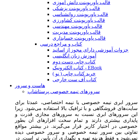
قالب پاورپوینت دانش آموزی
قالب پاورپوینت پزشکی
قالب پاورپوینت روانشناسی
قالب پاورپوینت کشاورزی
قالب پاورپوینت مهندسی
قالب پاورپوینت مدیریت
قالب پاورپوینت حسابداری
کتاب و مراجع درسی
جزوات آموزشی دارای مجوز از اساتید
آموزش زبان انگلیسی
کتاب چاپی دست دوم
کتاب الکترونیک - EBook
خرید کتاب چاپی ( نو )
کتاب آف ست خارجی
هاست و سرور
سرورهای نیمه خصوصی پرستاشاپ
سرور ابری نیمه خصوصی یا نیمه اختصاصی، عمدتا برای
سایت‌های فروشگاهی و با ترافیک بالا استفاده می‌شود. زیرا
این سرورهای ابری نسبت به سرورهای مجازی قدرت و
پایداری بیشتری دارند و تمام سخت افزارهای آن بطور
خصوصی در اختیار کاربر قرار می‌گیرند. در بیشتر مواقع
تفاوتی بین سرور نیمه خصوصی و سرور خصوصی دیده
نمی‌شود و فقط هزینه تهیه و نگهداری آن پایین تر است. در