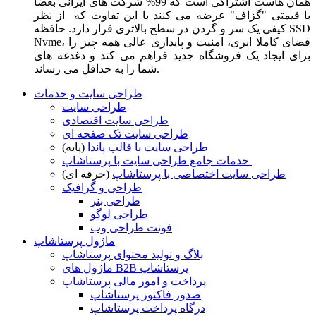
همان هاست اشتراکی است که 99% شرکت های ایرانی بعضا
با قیمتی "گزاف" عرضه می کنند با این تفاوت که از نظر
کیفی یک سر و گردن در سطح بالاتری قرار دارد. حافظه SSD
Nvme، فضای کاملا ابری، امنیت و پایداری عالی همه چیز را
برای ایجاد یک فروشگاه جدید فراهم می کند و دغدغه های
شما را به حداقل می رساند.
طراحی سایت و خدمات
طراحی سایت
طراحی سایت اقتصادی
طراحی سایت تک صفحه ای
طراحی سایت با قالب پاندا
(پایه)
خدمات جامع طراحی سایت با پرستاشاپ
طراحی سایت اختصاصی با پرستاشاپ
(حرفه ای)
طراحی و گرافیک
طراحی بنر
طراحی لوگو
فونت طراحی وب
ماژول پرستاشاپ
بلاگ و تولید محتوای پرستاشاپ
ماژول های B2B پرستاشاپ
پرداخت و امور مالی پرستاشاپ
صدور فاکتور پرستاشاپ
درگاه پرداخت پرستاشاپ