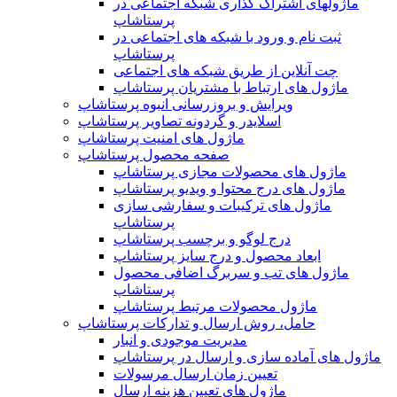
ماژولهای اشتراک‌ گذاری شبکه اجتماعی در
پرستاشاپ
ثبت نام و ورود با شبکه های اجتماعی در
پرستاشاپ
چت آنلاین از طریق شبکه های اجتماعی
ماژول های ارتباط با مشتریان پرستاشاپ
ویرایش و بروزرسانی انبوه پرستاشاپ
اسلایدر و گردونه تصاویر پرستاشاپ
ماژول های امنیت پرستاشاپ
صفحه محصول پرستاشاپ
ماژول های محصولات مجازی پرستاشاپ
ماژول های درج محتوا و ویدیو پرستاشاپ
ماژول های ترکیبات و سفارشی سازی
پرستاشاپ
درج لوگو و برچسب پرستاشاپ
ابعاد محصول و درج سایز پرستاشاپ
ماژول های تب و سربرگ اضافی محصول
پرستاشاپ
ماژول محصولات مرتبط پرستاشاپ
حامل، روش ارسال و تدارکات پرستاشاپ
مدیریت موجودی و انبار
ماژول های آماده سازی و ارسال در پرستاشاپ
تعیین زمان ارسال مرسولات
ماژول های تعیین هزینه ارسال