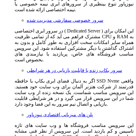
نیوزپاور تنوع بینظیری از سرورهای ابری نیمه خصوصی یا
نیمه اختصاصی ارائه شده است.
سرور خصوصی سفارشی مدیریت شده
در سرور ابری اختصاصی ( Dedicated Server ) این امکان برای
مشترک فراهم می آید که از تمامی ظرفیت CPU و RAM به
همراه سایر امکانات سخت افزاری به طور کامل و بدون به
اشتراک گذاشتن با دیگر مشترکین استفاده شود. این سرویس
مناسب فروشگاه های خاص، پربازدید با نیازمندی های
بخصوص است.
سرور بکاپ زنده با قابلیت بازیابی در هر شرایطی
اگر به دنبال فضای ابری بکاپ با حافظه SSD Nvme واقعی
قدرتمند از شرکت هتزنر آلمان برای وب سایت خود هستید.
این سرویس مناسب شماست. یک نسخه زنده از وب سایت
شما در این سرویس قرار می گیرد و در هر شرایطی قابلیت
بازیابی و اتصال نیم سرور به این فضا وجود دارد.
پلن های میزبانی اقتصادی نیوزپاور
این سرویس مناسب فروشگاه ها و وب سایت های تازه
تاسیس و کم بازدید است. این سرویس از نظر فنی مشابه