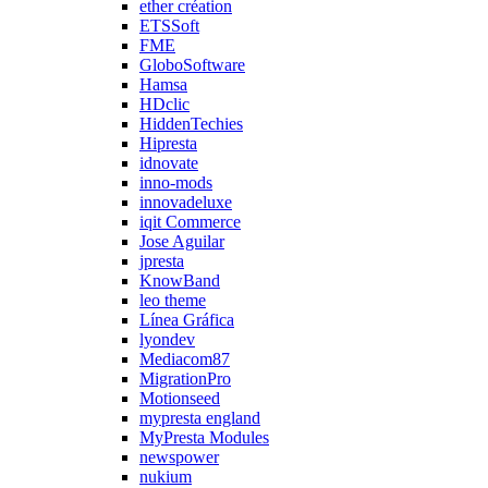
ether création
ETSSoft
FME
GloboSoftware
Hamsa
HDclic
HiddenTechies
Hipresta
idnovate
inno-mods
innovadeluxe
iqit Commerce
Jose Aguilar
jpresta
KnowBand
leo theme
Línea Gráfica
lyondev
Mediacom87
MigrationPro
Motionseed
mypresta england
MyPresta Modules
newspower
nukium