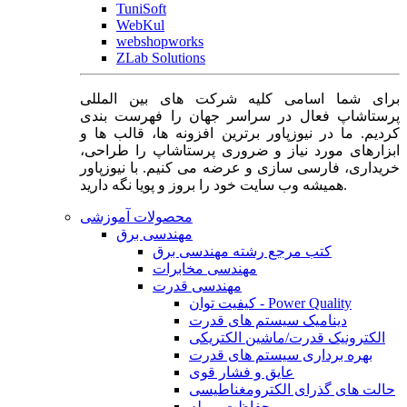
TuniSoft
WebKul
webshopworks
ZLab Solutions
برای شما اسامی کلیه شرکت های بین المللی
پرستاشاپ فعال در سراسر جهان را فهرست بندی
کردیم. ما در نیوزپاور برترین افزونه ها، قالب ها و
ابزارهای مورد نیاز و ضروری پرستاشاپ را طراحی،
خریداری، فارسی سازی و عرضه می کنیم. با نیوزپاور
همیشه وب سایت خود را بروز و پویا نگه دارید.
محصولات آموزشی
مهندسی برق
کتب مرجع رشته مهندسی برق
مهندسی مخابرات
مهندسی قدرت
کیفیت توان - Power Quality
دینامیک سیستم های قدرت
الکترونیک قدرت/ماشین الکتریکی
بهره برداری سیستم های قدرت
عایق و فشار قوی
حالت های گذرای الکترومغناطیسی
حفاظت و رله