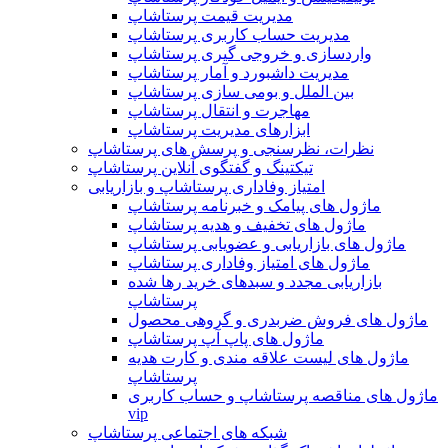
مدیریت قیمت پرستاشاپ
مدیریت حساب کاربری پرستاشاپ
واردسازی و خروجی گیری پرستاشاپ
مدیریت داشبورد و آمار پرستاشاپ
بین الملل و بومی سازی پرستاشاپ
مهاجرت و انتقال پرستاشاپ
ابزارهای مدیریت پرستاشاپ
نظرات، نظرسنجی و پرسش های پرستاشاپ
تیکتینگ و گفتگوی آنلاین پرستاشاپ
امتیاز وفاداری پرستاشاپ و بازاریابی
ماژول های پیامک و خبرنامه پرستاشاپ
ماژول های تخفیف و هدیه پرستاشاپ
ماژول های بازاریابی و عضویابی پرستاشاپ
ماژول های امتیاز وفاداری پرستاشاپ
بازاریابی مجدد و سبدهای خرید رها شده
پرستاشاپ
ماژول های فروش ضربدری و گروهی محصول
ماژول های پاپ آپ پرستاشاپ
ماژول های لیست علاقه مندی و کارت هدیه
پرستاشاپ
ماژول های مناقصه پرستاشاپ و حساب کاربری
vip
شبکه های اجتماعی پرستاشاپ