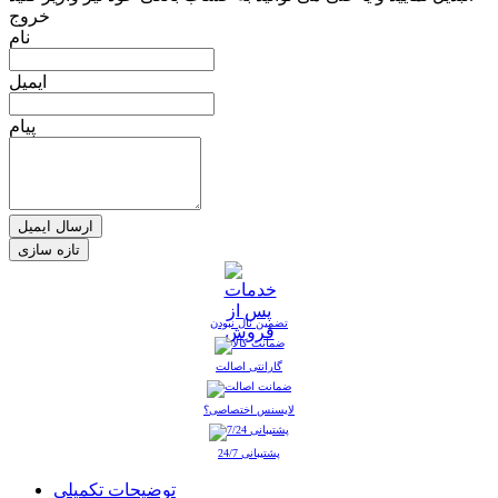
خروج
نام
ایمیل
پیام
ارسال ایمیل
تضمین نال نبودن
گارانتی اصالت
لایسنس اختصاصی؟
پشتیبانی 24/7
توضیحات تکمیلی