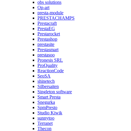
obs solutions
Op-art
presta-module
PRESTACHAMPS
Prestacraft
PrestaEG
Prestarocket
Prestashop
prestasite
Prestasmart
prestasoo
Pronesis SRL
ProQuality
ReactionCode
SeoSA
shinetech
Silbersaiten
Singleton software
Smart Presta
Snegurka
SpmPresto
Studio Kiwik
sunnytoo
Terranet
Thecon