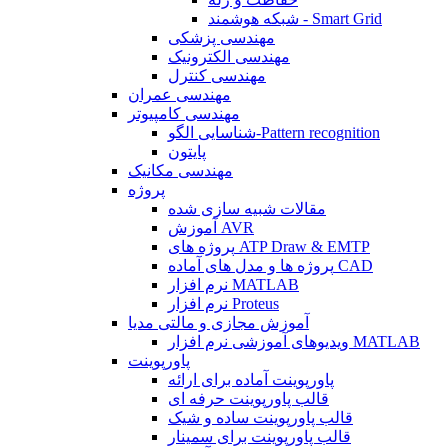
شبکه هوشمند - Smart Grid
مهندسی پزشکی
مهندسی الکترونیک
مهندسی کنترل
مهندسی عمران
مهندسی کامپیوتر
شناسایی الگو-Pattern recognition
پایتون
مهندسی مکانیک
پروژه
مقالات شبیه سازی شده
آموزش AVR
پروژه های ATP Draw & EMTP
پروژه ها و مدل های آماده CAD
نرم افزار MATLAB
نرم افزار Proteus
آموزش مجازی و مالتی مدیا
ویدیوهای آموزشی نرم افزار MATLAB
پاورپوینت
پاورپوینت آماده برای ارائه
قالب پاورپوینت حرفه ای
قالب پاورپوینت ساده و شیک
قالب پاورپوینت برای سمینار