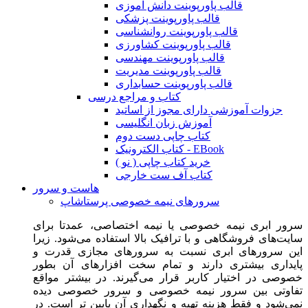
قالب پاورپوینت دانش آموزی
قالب پاورپوینت پزشکی
قالب پاورپوینت روانشناسی
قالب پاورپوینت کشاورزی
قالب پاورپوینت مهندسی
قالب پاورپوینت مدیریت
قالب پاورپوینت حسابداری
کتاب و مراجع درسی
جزوات آموزشی دارای مجوز از اساتید
آموزش زبان انگلیسی
کتاب چاپی دست دوم
کتاب الکترونیک - EBook
خرید کتاب چاپی ( نو )
کتاب آف ست خارجی
هاست و سرور
سرورهای نیمه خصوصی پرستاشاپ
سرور ابری نیمه خصوصی یا نیمه اختصاصی، عمدتا برای
سایت‌های فروشگاهی و با ترافیک بالا استفاده می‌شود. زیرا
این سرورهای ابری نسبت به سرورهای مجازی قدرت و
پایداری بیشتری دارند و تمام سخت افزارهای آن بطور
خصوصی در اختیار کاربر قرار می‌گیرند. در بیشتر مواقع
تفاوتی بین سرور نیمه خصوصی و سرور خصوصی دیده
نمی‌شود و فقط هزینه تهیه و نگهداری آن پایین تر است. در