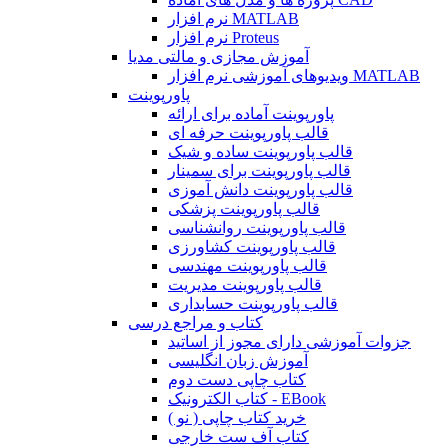
نرم افزار MATLAB
نرم افزار Proteus
آموزش مجازی و مالتی مدیا
ویدیوهای آموزشی نرم افزار MATLAB
پاورپوینت
پاورپوینت آماده برای ارائه
قالب پاورپوینت حرفه ای
قالب پاورپوینت ساده و شیک
قالب پاورپوینت برای سمینار
قالب پاورپوینت دانش آموزی
قالب پاورپوینت پزشکی
قالب پاورپوینت روانشناسی
قالب پاورپوینت کشاورزی
قالب پاورپوینت مهندسی
قالب پاورپوینت مدیریت
قالب پاورپوینت حسابداری
کتاب و مراجع درسی
جزوات آموزشی دارای مجوز از اساتید
آموزش زبان انگلیسی
کتاب چاپی دست دوم
کتاب الکترونیک - EBook
خرید کتاب چاپی ( نو )
کتاب آف ست خارجی