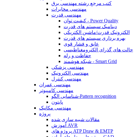
کتب مرجع رشته مهندسی برق
مهندسی مخابرات
مهندسی قدرت
کیفیت توان - Power Quality
دینامیک سیستم های قدرت
الکترونیک قدرت/ماشین الکتریکی
بهره برداری سیستم های قدرت
عایق و فشار قوی
حالت های گذرای الکترومغناطیسی
حفاظت و رله
شبکه هوشمند - Smart Grid
مهندسی پزشکی
مهندسی الکترونیک
مهندسی کنترل
مهندسی عمران
مهندسی کامپیوتر
شناسایی الگو-Pattern recognition
پایتون
مهندسی مکانیک
پروژه
مقالات شبیه سازی شده
آموزش AVR
پروژه های ATP Draw & EMTP
پروژه ها و مدل های آماده CAD