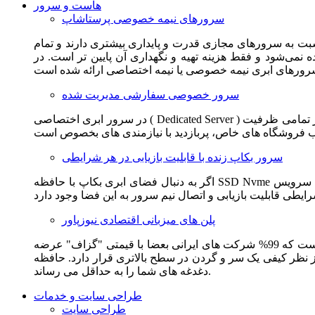
هاست و سرور
سرورهای نیمه خصوصی پرستاشاپ
سبت به سرورهای مجازی قدرت و پایداری بیشتری دارند و تمام
می‌شود و فقط هزینه تهیه و نگهداری آن پایین تر است. در
سرور خصوصی سفارشی مدیریت شده
در سرور ابری اختصاصی ( Dedicated Server ) این امکان برای مشترک فراهم می آید که از تمامی ظرفیت CPU و RAM به همراه سایر امکانات سخت افزاری به طور کامل و بدون به اشتراک گذاشتن با
سرور بکاپ زنده با قابلیت بازیابی در هر شرایطی
اگر به دنبال فضای ابری بکاپ با حافظه SSD Nvme واقعی قدرتمند از شرکت هتزنر آلمان برای وب سایت خود هستید. این سرویس مناسب شماست. یک نسخه زنده از وب سایت شما در این سرویس
پلن های میزبانی اقتصادی نیوزپاور
این سرویس مناسب فروشگاه ها و وب سایت های تازه تاسیس و کم بازدید است. این سرویس از نظر فنی مشابه همان هاست اشتراکی است که 99% شرکت های ایرانی بعضا با قیمتی "گزاف" عرضه
 بالاتری قرار دارد. حافظه SSD Nvme، فضای کاملا ابری، امنیت و پایداری عالی همه چیز را برای ایجاد یک فروشگاه جدید فراهم می کند و
دغدغه های شما را به حداقل می رساند.
طراحی سایت و خدمات
طراحی سایت