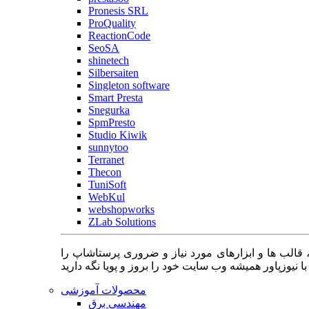
Pronesis SRL
ProQuality
ReactionCode
SeoSA
shinetech
Silbersaiten
Singleton software
Smart Presta
Snegurka
SpmPresto
Studio Kiwik
sunnytoo
Terranet
Thecon
TuniSoft
WebKul
webshopworks
ZLab Solutions
 قالب ها و ابزارهای مورد نیاز و ضروری پرستاشاپ را
محصولات آموزشی
مهندسی برق