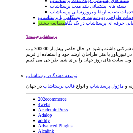
بسته های پشتیبانی کوتاه مدت پرستاشاپ
بسته های پشتیبانی بلند مدت پرستاشاپ
دمات نصب، ارتقا و بروزرسانی پرستاشاپ
مات طراحی وب سایت فروشگاهی با پرستاشاپ
انی حرفه ای پرستاشاپ در یک نگاه
مطالعه بیشتر
پرستاشاپ چیست؟
پرستاشاپ یک سیستم مدیریت وب سایت / فروشگاه آنلاین اپن سورس است که به شما کمک می کند به سرعت یک وب سایت فروشگاهی / شرکتی داشته باشید. در حال حاضر بیش از 300000 وب
 نیوزپاور با هنر طراحان ارشد خود و استفاده از فریم
توسعه دهندگان پرستاشاپ
نه و
ماژول پرستاشاپ
و انواع
قالب پرستاشاپ
در جهان
202ecommerce
4webs
Academic Press
Adalop
addify
Advanced Plugins
Alcalink