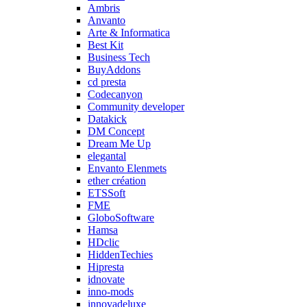
Ambris
Anvanto
Arte & Informatica
Best Kit
Business Tech
BuyAddons
cd presta
Codecanyon
Community developer
Datakick
DM Concept
Dream Me Up
elegantal
Envanto Elenmets
ether création
ETSSoft
FME
GloboSoftware
Hamsa
HDclic
HiddenTechies
Hipresta
idnovate
inno-mods
innovadeluxe