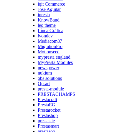
iqit Commerce
Jose Aguilar
jpresta
KnowBand
leo theme
Línea Gráfica
lyondev
Mediacom87
MigrationPro
Motionseed
mypresta england
MyPresta Modules
newspower
nukium
obs solutions
Op-art
presta-module
PRESTACHAMPS
Prestacraft
PrestaEG
Prestarocket
Prestashop
prestasite
Prestasmart
prestasoo