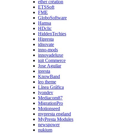
ether création
ETSSoft
FME
GloboSoftware
Hamsa
HDclic
HiddenTechies
Hipresta
idnovate
inno-mods
innovadeluxe
iqit Commerce
Jose Aguilar
jpresta
KnowBand
leo theme
Línea Gráfica
lyondev
Mediacom87
MigrationPro
Motionseed
mypresta england
MyPresta Modules
newspower
nukium