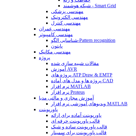
شبکه هوشمند - Smart Grid
مهندسی پزشکی
مهندسی الکترونیک
مهندسی کنترل
مهندسی عمران
مهندسی کامپیوتر
شناسایی الگو-Pattern recognition
پایتون
مهندسی مکانیک
پروژه
مقالات شبیه سازی شده
آموزش AVR
پروژه های ATP Draw & EMTP
پروژه ها و مدل های آماده CAD
نرم افزار MATLAB
نرم افزار Proteus
آموزش مجازی و مالتی مدیا
ویدیوهای آموزشی نرم افزار MATLAB
پاورپوینت
پاورپوینت آماده برای ارائه
قالب پاورپوینت حرفه ای
قالب پاورپوینت ساده و شیک
قالب پاورپوینت برای سمینار