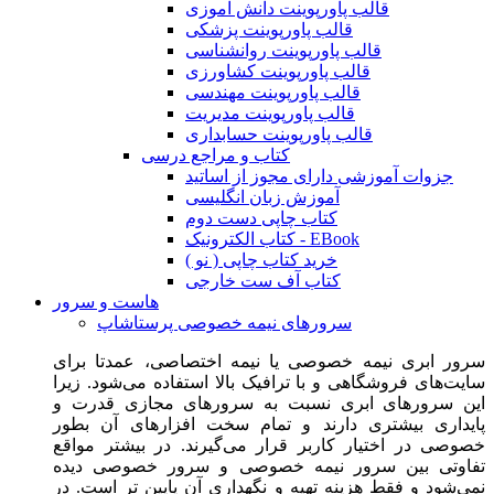
قالب پاورپوینت دانش آموزی
قالب پاورپوینت پزشکی
قالب پاورپوینت روانشناسی
قالب پاورپوینت کشاورزی
قالب پاورپوینت مهندسی
قالب پاورپوینت مدیریت
قالب پاورپوینت حسابداری
کتاب و مراجع درسی
جزوات آموزشی دارای مجوز از اساتید
آموزش زبان انگلیسی
کتاب چاپی دست دوم
کتاب الکترونیک - EBook
خرید کتاب چاپی ( نو )
کتاب آف ست خارجی
هاست و سرور
سرورهای نیمه خصوصی پرستاشاپ
سرور ابری نیمه خصوصی یا نیمه اختصاصی، عمدتا برای
سایت‌های فروشگاهی و با ترافیک بالا استفاده می‌شود. زیرا
این سرورهای ابری نسبت به سرورهای مجازی قدرت و
پایداری بیشتری دارند و تمام سخت افزارهای آن بطور
خصوصی در اختیار کاربر قرار می‌گیرند. در بیشتر مواقع
تفاوتی بین سرور نیمه خصوصی و سرور خصوصی دیده
نمی‌شود و فقط هزینه تهیه و نگهداری آن پایین تر است. در