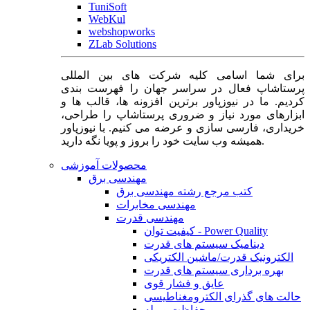
TuniSoft
WebKul
webshopworks
ZLab Solutions
برای شما اسامی کلیه شرکت های بین المللی
پرستاشاپ فعال در سراسر جهان را فهرست بندی
کردیم. ما در نیوزپاور برترین افزونه ها، قالب ها و
ابزارهای مورد نیاز و ضروری پرستاشاپ را طراحی،
خریداری، فارسی سازی و عرضه می کنیم. با نیوزپاور
همیشه وب سایت خود را بروز و پویا نگه دارید.
محصولات آموزشی
مهندسی برق
کتب مرجع رشته مهندسی برق
مهندسی مخابرات
مهندسی قدرت
کیفیت توان - Power Quality
دینامیک سیستم های قدرت
الکترونیک قدرت/ماشین الکتریکی
بهره برداری سیستم های قدرت
عایق و فشار قوی
حالت های گذرای الکترومغناطیسی
حفاظت و رله