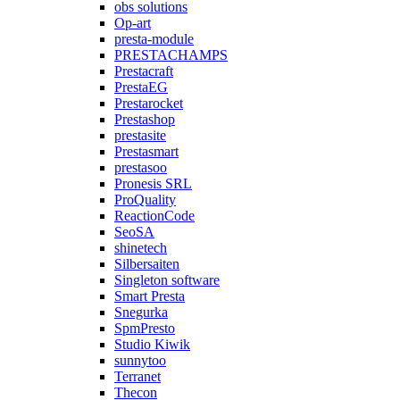
obs solutions
Op-art
presta-module
PRESTACHAMPS
Prestacraft
PrestaEG
Prestarocket
Prestashop
prestasite
Prestasmart
prestasoo
Pronesis SRL
ProQuality
ReactionCode
SeoSA
shinetech
Silbersaiten
Singleton software
Smart Presta
Snegurka
SpmPresto
Studio Kiwik
sunnytoo
Terranet
Thecon