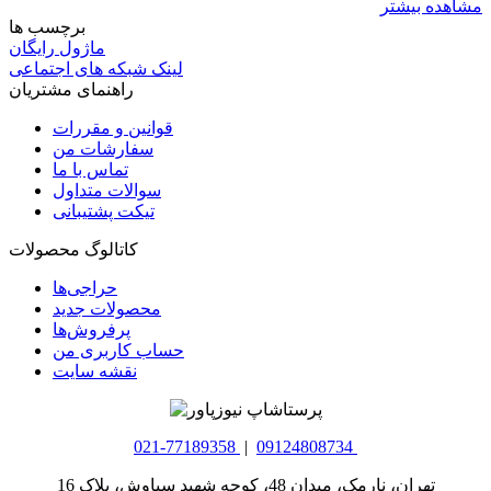
مشاهده بیشتر
برچسب ها
ماژول رایگان
لینک شبکه های اجتماعی
راهنمای مشتریان
قوانین و مقررات
سفارشات من
تماس با ما
سوالات متداول
تیکت پشتیبانی
کاتالوگ محصولات
حراجی‌ها
محصولات جدید
پرفروش‌ها
حساب کاربری من
نقشه سایت
021-77189358
|
09124808734
تهران، نارمک، میدان 48، کوچه شهید سیاوش، پلاک 16