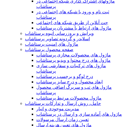
ماژولهای اشتراک‌ گذاری شبکه اجتماعی در
پرستاشاپ
ثبت نام و ورود با شبکه های اجتماعی در
پرستاشاپ
چت آنلاین از طریق شبکه های اجتماعی
ماژول های ارتباط با مشتریان پرستاشاپ
ویرایش و بروزرسانی انبوه پرستاشاپ
اسلایدر و گردونه تصاویر پرستاشاپ
ماژول های امنیت پرستاشاپ
صفحه محصول پرستاشاپ
ماژول های محصولات مجازی پرستاشاپ
ماژول های درج محتوا و ویدیو پرستاشاپ
ماژول های ترکیبات و سفارشی سازی
پرستاشاپ
درج لوگو و برچسب پرستاشاپ
ابعاد محصول و درج سایز پرستاشاپ
ماژول های تب و سربرگ اضافی محصول
پرستاشاپ
ماژول محصولات مرتبط پرستاشاپ
حامل، روش ارسال و تدارکات پرستاشاپ
مدیریت موجودی و انبار
ماژول های آماده سازی و ارسال در پرستاشاپ
تعیین زمان ارسال مرسولات
ماژول های تعیین هزینه ارسال