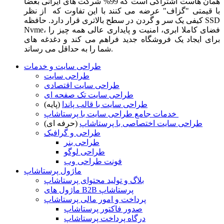
همان هاست اشتراکی است که 99% شرکت های ایرانی بعضا
با قیمتی "گزاف" عرضه می کنند با این تفاوت که از نظر
کیفی یک سر و گردن در سطح بالاتری قرار دارد. حافظه SSD
Nvme، فضای کاملا ابری، امنیت و پایداری عالی همه چیز را
برای ایجاد یک فروشگاه جدید فراهم می کند و دغدغه های
شما را به حداقل می رساند.
طراحی سایت و خدمات
طراحی سایت
طراحی سایت اقتصادی
طراحی سایت تک صفحه ای
طراحی سایت با قالب پاندا
(پایه)
خدمات جامع طراحی سایت با پرستاشاپ
طراحی سایت اختصاصی با پرستاشاپ
(حرفه ای)
طراحی و گرافیک
طراحی بنر
طراحی لوگو
فونت طراحی وب
ماژول پرستاشاپ
بلاگ و تولید محتوای پرستاشاپ
ماژول های B2B پرستاشاپ
پرداخت و امور مالی پرستاشاپ
صدور فاکتور پرستاشاپ
درگاه پرداخت پرستاشاپ