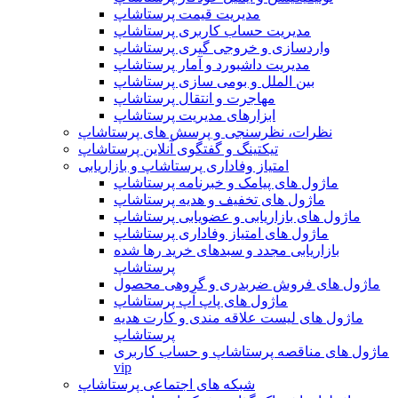
مدیریت قیمت پرستاشاپ
مدیریت حساب کاربری پرستاشاپ
واردسازی و خروجی گیری پرستاشاپ
مدیریت داشبورد و آمار پرستاشاپ
بین الملل و بومی سازی پرستاشاپ
مهاجرت و انتقال پرستاشاپ
ابزارهای مدیریت پرستاشاپ
نظرات، نظرسنجی و پرسش های پرستاشاپ
تیکتینگ و گفتگوی آنلاین پرستاشاپ
امتیاز وفاداری پرستاشاپ و بازاریابی
ماژول های پیامک و خبرنامه پرستاشاپ
ماژول های تخفیف و هدیه پرستاشاپ
ماژول های بازاریابی و عضویابی پرستاشاپ
ماژول های امتیاز وفاداری پرستاشاپ
بازاریابی مجدد و سبدهای خرید رها شده
پرستاشاپ
ماژول های فروش ضربدری و گروهی محصول
ماژول های پاپ آپ پرستاشاپ
ماژول های لیست علاقه مندی و کارت هدیه
پرستاشاپ
ماژول های مناقصه پرستاشاپ و حساب کاربری
vip
شبکه های اجتماعی پرستاشاپ