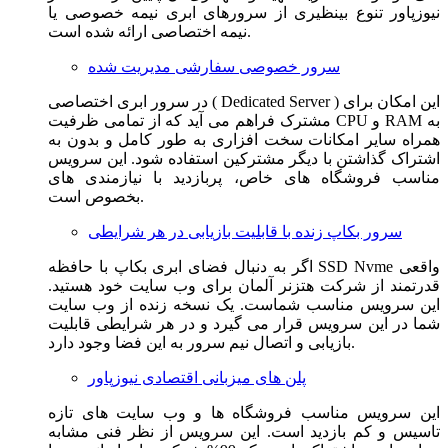
نیوزپاور تنوع بینظیری از سرورهای ابری نیمه خصوصی یا
نیمه اختصاصی ارائه شده است.
سرور خصوصی سفارشی مدیریت شده
در سرور ابری اختصاصی ( Dedicated Server ) این امکان برای
مشترک فراهم می آید که از تمامی ظرفیت CPU و RAM به
همراه سایر امکانات سخت افزاری به طور کامل و بدون به
اشتراک گذاشتن با دیگر مشترکین استفاده شود. این سرویس
مناسب فروشگاه های خاص، پربازدید با نیازمندی های
بخصوص است.
سرور بکاپ زنده با قابلیت بازیابی در هر شرایطی
اگر به دنبال فضای ابری بکاپ با حافظه SSD Nvme واقعی
قدرتمند از شرکت هتزنر آلمان برای وب سایت خود هستید.
این سرویس مناسب شماست. یک نسخه زنده از وب سایت
شما در این سرویس قرار می گیرد و در هر شرایطی قابلیت
بازیابی و اتصال نیم سرور به این فضا وجود دارد.
پلن های میزبانی اقتصادی نیوزپاور
این سرویس مناسب فروشگاه ها و وب سایت های تازه
تاسیس و کم بازدید است. این سرویس از نظر فنی مشابه