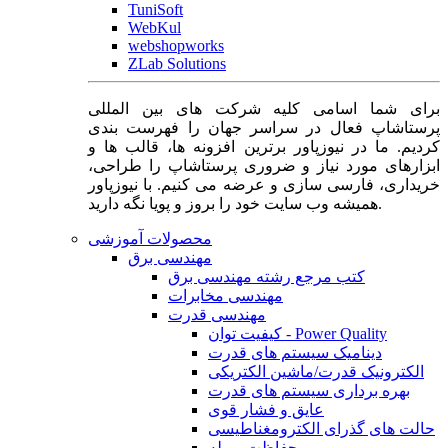
TuniSoft
WebKul
webshopworks
ZLab Solutions
برای شما اسامی کلیه شرکت های بین المللی
پرستاشاپ فعال در سراسر جهان را فهرست بندی
کردیم. ما در نیوزپاور برترین افزونه ها، قالب ها و
ابزارهای مورد نیاز و ضروری پرستاشاپ را طراحی،
خریداری، فارسی سازی و عرضه می کنیم. با نیوزپاور
همیشه وب سایت خود را بروز و پویا نگه دارید.
محصولات آموزشی
مهندسی برق
کتب مرجع رشته مهندسی برق
مهندسی مخابرات
مهندسی قدرت
کیفیت توان - Power Quality
دینامیک سیستم های قدرت
الکترونیک قدرت/ماشین الکتریکی
بهره برداری سیستم های قدرت
عایق و فشار قوی
حالت های گذرای الکترومغناطیسی
حفاظت و رله