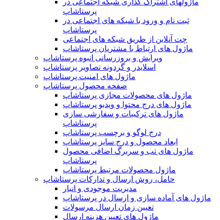
ماژولهای اشتراک‌ گذاری شبکه اجتماعی در
پرستاشاپ
ثبت نام و ورود با شبکه های اجتماعی در
پرستاشاپ
چت آنلاین از طریق شبکه های اجتماعی
ماژول های ارتباط با مشتریان پرستاشاپ
ویرایش و بروزرسانی انبوه پرستاشاپ
اسلایدر و گردونه تصاویر پرستاشاپ
ماژول های امنیت پرستاشاپ
صفحه محصول پرستاشاپ
ماژول های محصولات مجازی پرستاشاپ
ماژول های درج محتوا و ویدیو پرستاشاپ
ماژول های ترکیبات و سفارشی سازی
پرستاشاپ
درج لوگو و برچسب پرستاشاپ
ابعاد محصول و درج سایز پرستاشاپ
ماژول های تب و سربرگ اضافی محصول
پرستاشاپ
ماژول محصولات مرتبط پرستاشاپ
حامل، روش ارسال و تدارکات پرستاشاپ
مدیریت موجودی و انبار
ماژول های آماده سازی و ارسال در پرستاشاپ
تعیین زمان ارسال مرسولات
ماژول های تعیین هزینه ارسال