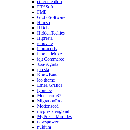
ether création
ETSSoft
FME
GloboSoftware
Hamsa
HDclic
HiddenTechies
Hipresta
idnovate
inno-mods
innovadeluxe
iqit Commerce
Jose Aguilar
jpresta
KnowBand
leo theme
Línea Gráfica
lyondev
Mediacom87
MigrationPro
Motionseed
mypresta england
MyPresta Modules
newspower
nukium