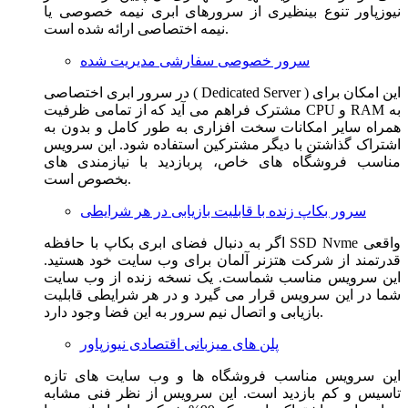
نیوزپاور تنوع بینظیری از سرورهای ابری نیمه خصوصی یا
نیمه اختصاصی ارائه شده است.
سرور خصوصی سفارشی مدیریت شده
در سرور ابری اختصاصی ( Dedicated Server ) این امکان برای
مشترک فراهم می آید که از تمامی ظرفیت CPU و RAM به
همراه سایر امکانات سخت افزاری به طور کامل و بدون به
اشتراک گذاشتن با دیگر مشترکین استفاده شود. این سرویس
مناسب فروشگاه های خاص، پربازدید با نیازمندی های
بخصوص است.
سرور بکاپ زنده با قابلیت بازیابی در هر شرایطی
اگر به دنبال فضای ابری بکاپ با حافظه SSD Nvme واقعی
قدرتمند از شرکت هتزنر آلمان برای وب سایت خود هستید.
این سرویس مناسب شماست. یک نسخه زنده از وب سایت
شما در این سرویس قرار می گیرد و در هر شرایطی قابلیت
بازیابی و اتصال نیم سرور به این فضا وجود دارد.
پلن های میزبانی اقتصادی نیوزپاور
این سرویس مناسب فروشگاه ها و وب سایت های تازه
تاسیس و کم بازدید است. این سرویس از نظر فنی مشابه