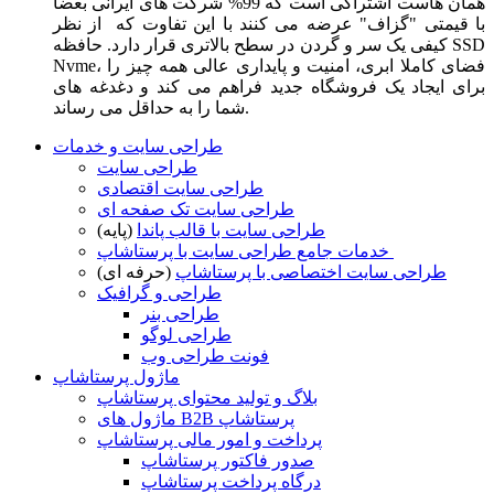
همان هاست اشتراکی است که 99% شرکت های ایرانی بعضا
با قیمتی "گزاف" عرضه می کنند با این تفاوت که از نظر
کیفی یک سر و گردن در سطح بالاتری قرار دارد. حافظه SSD
Nvme، فضای کاملا ابری، امنیت و پایداری عالی همه چیز را
برای ایجاد یک فروشگاه جدید فراهم می کند و دغدغه های
شما را به حداقل می رساند.
طراحی سایت و خدمات
طراحی سایت
طراحی سایت اقتصادی
طراحی سایت تک صفحه ای
طراحی سایت با قالب پاندا
(پایه)
خدمات جامع طراحی سایت با پرستاشاپ
طراحی سایت اختصاصی با پرستاشاپ
(حرفه ای)
طراحی و گرافیک
طراحی بنر
طراحی لوگو
فونت طراحی وب
ماژول پرستاشاپ
بلاگ و تولید محتوای پرستاشاپ
ماژول های B2B پرستاشاپ
پرداخت و امور مالی پرستاشاپ
صدور فاکتور پرستاشاپ
درگاه پرداخت پرستاشاپ