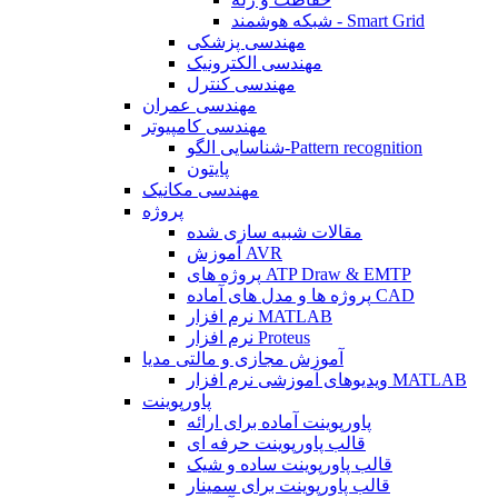
شبکه هوشمند - Smart Grid
مهندسی پزشکی
مهندسی الکترونیک
مهندسی کنترل
مهندسی عمران
مهندسی کامپیوتر
شناسایی الگو-Pattern recognition
پایتون
مهندسی مکانیک
پروژه
مقالات شبیه سازی شده
آموزش AVR
پروژه های ATP Draw & EMTP
پروژه ها و مدل های آماده CAD
نرم افزار MATLAB
نرم افزار Proteus
آموزش مجازی و مالتی مدیا
ویدیوهای آموزشی نرم افزار MATLAB
پاورپوینت
پاورپوینت آماده برای ارائه
قالب پاورپوینت حرفه ای
قالب پاورپوینت ساده و شیک
قالب پاورپوینت برای سمینار