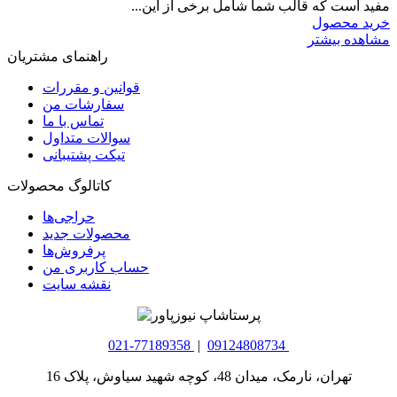
مفید است که قالب شما شامل برخی از این...
خرید محصول
مشاهده بیشتر
راهنمای مشتریان
قوانین و مقررات
سفارشات من
تماس با ما
سوالات متداول
تیکت پشتیبانی
کاتالوگ محصولات
حراجی‌ها
محصولات جدید
پرفروش‌ها
حساب کاربری من
نقشه سایت
021-77189358
|
09124808734
تهران، نارمک، میدان 48، کوچه شهید سیاوش، پلاک 16