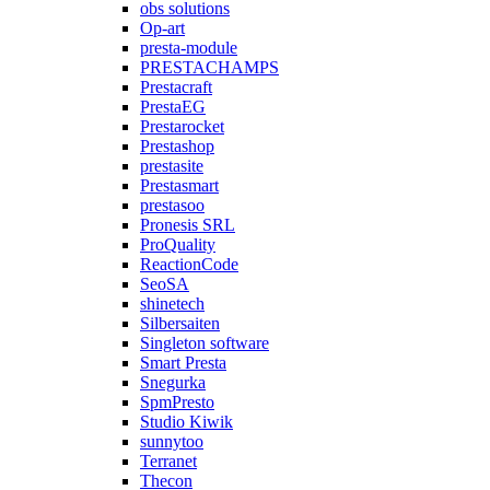
obs solutions
Op-art
presta-module
PRESTACHAMPS
Prestacraft
PrestaEG
Prestarocket
Prestashop
prestasite
Prestasmart
prestasoo
Pronesis SRL
ProQuality
ReactionCode
SeoSA
shinetech
Silbersaiten
Singleton software
Smart Presta
Snegurka
SpmPresto
Studio Kiwik
sunnytoo
Terranet
Thecon