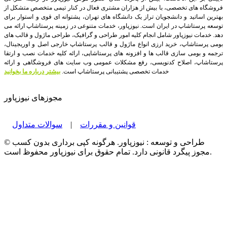
فروشگاه های تخصصی، با بیش از هزاران مشتری فعال در کنار تیمی متخصص متشکل از
بهترین اساتید و دانشجویان تراز یک دانشگاه های تهران، پشتوانه ای قوی و استوار برای
توسعه پرستاشاپ در ایران است.
نیوزپاور، خدمات متنوعی در زمینه پرستاشاپ ارائه می
دهد. خدمات نیوزپاور شامل انجام کلیه امور طراحی و گرافیک، طراحی ماژول و قالب های
بومی پرستاشاپ، خرید ارزی انواع ماژول و قالب پرستاشاپ خارجی اصل و اوریجینال،
ترجمه و بومی سازی قالب ها و افزونه های پرستاشاپی، ارائه کلیه خدمات نصب و ارتقا
پرستاشاپ، اصلاح کدنویسی، رفع مشکلات عمومی وب سایت های فروشگاهی و ارائه
خدمات تخصصی پشتیبانی پرستاشاپ است.
بیشتر درباره ما بخوانید
مجوزهای نیوزپاور
قوانین و مقررات
|
سوالات متداول
© طراحی و توسعه : نیوزپاور. هرگونه کپی برداری بدون کسب
مجوز پیگرد قانونی دارد. تمام حقوق برای نیوزپاور محفوظ است.