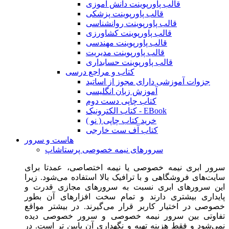
قالب پاورپوینت دانش آموزی
قالب پاورپوینت پزشکی
قالب پاورپوینت روانشناسی
قالب پاورپوینت کشاورزی
قالب پاورپوینت مهندسی
قالب پاورپوینت مدیریت
قالب پاورپوینت حسابداری
کتاب و مراجع درسی
جزوات آموزشی دارای مجوز از اساتید
آموزش زبان انگلیسی
کتاب چاپی دست دوم
کتاب الکترونیک - EBook
خرید کتاب چاپی ( نو )
کتاب آف ست خارجی
هاست و سرور
سرورهای نیمه خصوصی پرستاشاپ
سرور ابری نیمه خصوصی یا نیمه اختصاصی، عمدتا برای
سایت‌های فروشگاهی و با ترافیک بالا استفاده می‌شود. زیرا
این سرورهای ابری نسبت به سرورهای مجازی قدرت و
پایداری بیشتری دارند و تمام سخت افزارهای آن بطور
خصوصی در اختیار کاربر قرار می‌گیرند. در بیشتر مواقع
تفاوتی بین سرور نیمه خصوصی و سرور خصوصی دیده
نمی‌شود و فقط هزینه تهیه و نگهداری آن پایین تر است. در