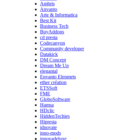
Ambris
Anvanto
Arte & Informatica
Best Kit
Business Tech
BuyAddons
cd presta
Codecanyon
Community developer
Datakick
DM Concept
Dream Me Up
elegantal
Envanto Elenmets
ether création
ETSSoft
FME
GloboSoftware
Hamsa
HDclic
HiddenTechies
Hipresta
idnovate
inno-mods
innovadeluxe