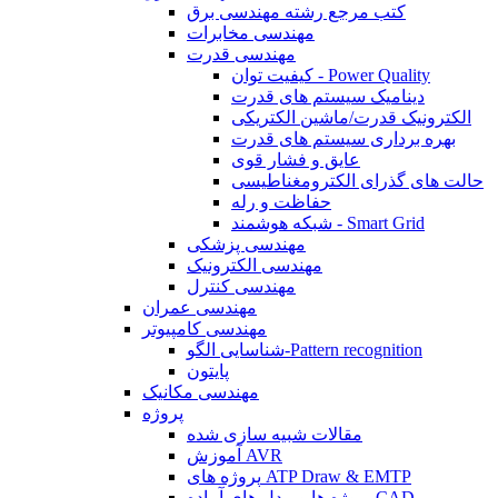
کتب مرجع رشته مهندسی برق
مهندسی مخابرات
مهندسی قدرت
کیفیت توان - Power Quality
دینامیک سیستم های قدرت
الکترونیک قدرت/ماشین الکتریکی
بهره برداری سیستم های قدرت
عایق و فشار قوی
حالت های گذرای الکترومغناطیسی
حفاظت و رله
شبکه هوشمند - Smart Grid
مهندسی پزشکی
مهندسی الکترونیک
مهندسی کنترل
مهندسی عمران
مهندسی کامپیوتر
شناسایی الگو-Pattern recognition
پایتون
مهندسی مکانیک
پروژه
مقالات شبیه سازی شده
آموزش AVR
پروژه های ATP Draw & EMTP
پروژه ها و مدل های آماده CAD