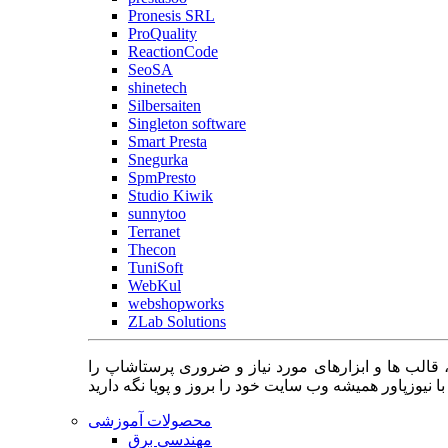
Pronesis SRL
ProQuality
ReactionCode
SeoSA
shinetech
Silbersaiten
Singleton software
Smart Presta
Snegurka
SpmPresto
Studio Kiwik
sunnytoo
Terranet
Thecon
TuniSoft
WebKul
webshopworks
ZLab Solutions
 قالب ها و ابزارهای مورد نیاز و ضروری پرستاشاپ را
محصولات آموزشی
مهندسی برق