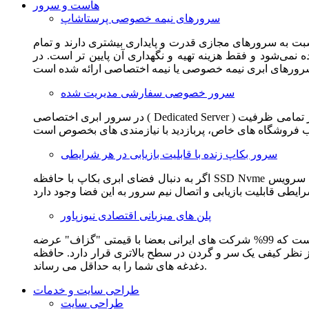
هاست و سرور
سرورهای نیمه خصوصی پرستاشاپ
سبت به سرورهای مجازی قدرت و پایداری بیشتری دارند و تمام
می‌شود و فقط هزینه تهیه و نگهداری آن پایین تر است. در
سرور خصوصی سفارشی مدیریت شده
در سرور ابری اختصاصی ( Dedicated Server ) این امکان برای مشترک فراهم می آید که از تمامی ظرفیت CPU و RAM به همراه سایر امکانات سخت افزاری به طور کامل و بدون به اشتراک گذاشتن با
سرور بکاپ زنده با قابلیت بازیابی در هر شرایطی
اگر به دنبال فضای ابری بکاپ با حافظه SSD Nvme واقعی قدرتمند از شرکت هتزنر آلمان برای وب سایت خود هستید. این سرویس مناسب شماست. یک نسخه زنده از وب سایت شما در این سرویس
پلن های میزبانی اقتصادی نیوزپاور
این سرویس مناسب فروشگاه ها و وب سایت های تازه تاسیس و کم بازدید است. این سرویس از نظر فنی مشابه همان هاست اشتراکی است که 99% شرکت های ایرانی بعضا با قیمتی "گزاف" عرضه
 بالاتری قرار دارد. حافظه SSD Nvme، فضای کاملا ابری، امنیت و پایداری عالی همه چیز را برای ایجاد یک فروشگاه جدید فراهم می کند و
دغدغه های شما را به حداقل می رساند.
طراحی سایت و خدمات
طراحی سایت