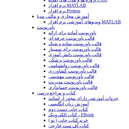
نرم افزار MATLAB
نرم افزار Proteus
آموزش مجازی و مالتی مدیا
ویدیوهای آموزشی نرم افزار MATLAB
پاورپوینت
پاورپوینت آماده برای ارائه
قالب پاورپوینت حرفه ای
قالب پاورپوینت ساده و شیک
قالب پاورپوینت برای سمینار
قالب پاورپوینت دانش آموزی
قالب پاورپوینت پزشکی
قالب پاورپوینت روانشناسی
قالب پاورپوینت کشاورزی
قالب پاورپوینت مهندسی
قالب پاورپوینت مدیریت
قالب پاورپوینت حسابداری
کتاب و مراجع درسی
جزوات آموزشی دارای مجوز از اساتید
آموزش زبان انگلیسی
کتاب چاپی دست دوم
کتاب الکترونیک - EBook
خرید کتاب چاپی ( نو )
کتاب آف ست خارجی