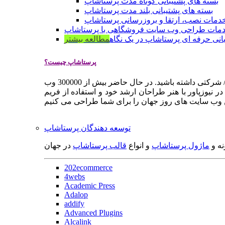
بسته های پشتیبانی کوتاه مدت پرستاشاپ
بسته های پشتیبانی بلند مدت پرستاشاپ
دمات نصب، ارتقا و بروزرسانی پرستاشاپ
مات طراحی وب سایت فروشگاهی با پرستاشاپ
انی حرفه ای پرستاشاپ در یک نگاه
مطالعه بیشتر
پرستاشاپ چیست؟
پرستاشاپ یک سیستم مدیریت وب سایت / فروشگاه آنلاین اپن سورس است که به شما کمک می کند به سرعت یک وب سایت فروشگاهی / شرکتی داشته باشید. در حال حاضر بیش از 300000 وب
 نیوزپاور با هنر طراحان ارشد خود و استفاده از فریم
توسعه دهندگان پرستاشاپ
نه و
ماژول پرستاشاپ
و انواع
قالب پرستاشاپ
در جهان
202ecommerce
4webs
Academic Press
Adalop
addify
Advanced Plugins
Alcalink