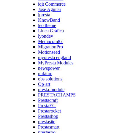
iqit Commerce
Jose Aguilar
jpresta
KnowBand
leo theme
Línea Gráfica
lyondev
Mediacom87
MigrationPro
Motionseed
mypresta england
MyPresta Modules
newspower
nukium
obs solutions
Op-art
presta-module
PRESTACHAMPS
Prestacraft
PrestaEG
Prestarocket
Prestashop
prestasite
Prestasmart
prestasoo