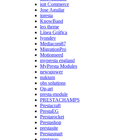
iqit Commerce
Jose Aguilar
jpresta
KnowBand
leo theme
Línea Gráfica
lyondev
Mediacom87
MigrationPro
Motionseed
mypresta england
MyPresta Modules
newspower
nukium
obs solutions
Op-art
presta-module
PRESTACHAMPS
Prestacraft
PrestaEG
Prestarocket
Prestashop
prestasite
Prestasmart
prestasoo