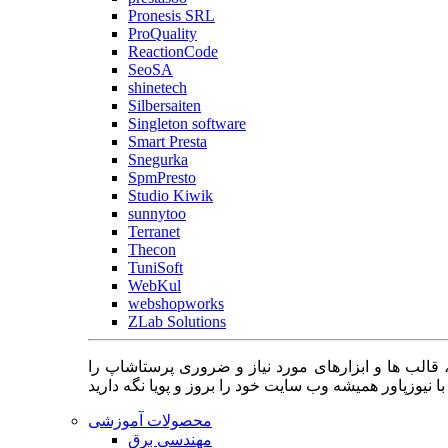
Pronesis SRL
ProQuality
ReactionCode
SeoSA
shinetech
Silbersaiten
Singleton software
Smart Presta
Snegurka
SpmPresto
Studio Kiwik
sunnytoo
Terranet
Thecon
TuniSoft
WebKul
webshopworks
ZLab Solutions
 قالب ها و ابزارهای مورد نیاز و ضروری پرستاشاپ را
محصولات آموزشی
مهندسی برق