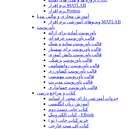
نرم افزار MATLAB
نرم افزار Proteus
آموزش مجازی و مالتی مدیا
ویدیوهای آموزشی نرم افزار MATLAB
پاورپوینت
پاورپوینت آماده برای ارائه
قالب پاورپوینت حرفه ای
قالب پاورپوینت ساده و شیک
قالب پاورپوینت برای سمینار
قالب پاورپوینت دانش آموزی
قالب پاورپوینت پزشکی
قالب پاورپوینت روانشناسی
قالب پاورپوینت کشاورزی
قالب پاورپوینت مهندسی
قالب پاورپوینت مدیریت
قالب پاورپوینت حسابداری
کتاب و مراجع درسی
جزوات آموزشی دارای مجوز از اساتید
آموزش زبان انگلیسی
کتاب چاپی دست دوم
کتاب الکترونیک - EBook
خرید کتاب چاپی ( نو )
کتاب آف ست خارجی