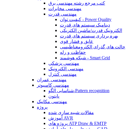
کتب مرجع رشته مهندسی برق
مهندسی مخابرات
مهندسی قدرت
کیفیت توان - Power Quality
دینامیک سیستم های قدرت
الکترونیک قدرت/ماشین الکتریکی
بهره برداری سیستم های قدرت
عایق و فشار قوی
حالت های گذرای الکترومغناطیسی
حفاظت و رله
شبکه هوشمند - Smart Grid
مهندسی پزشکی
مهندسی الکترونیک
مهندسی کنترل
مهندسی عمران
مهندسی کامپیوتر
شناسایی الگو-Pattern recognition
پایتون
مهندسی مکانیک
پروژه
مقالات شبیه سازی شده
آموزش AVR
پروژه های ATP Draw & EMTP
پروژه ها و مدل های آماده CAD