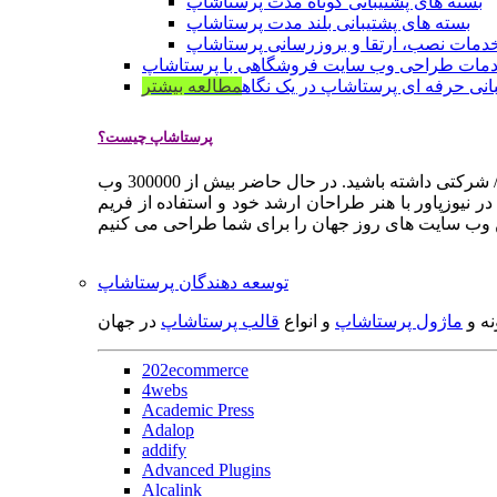
بسته های پشتیبانی کوتاه مدت پرستاشاپ
بسته های پشتیبانی بلند مدت پرستاشاپ
دمات نصب، ارتقا و بروزرسانی پرستاشاپ
مات طراحی وب سایت فروشگاهی با پرستاشاپ
انی حرفه ای پرستاشاپ در یک نگاه
مطالعه بیشتر
پرستاشاپ چیست؟
پرستاشاپ یک سیستم مدیریت وب سایت / فروشگاه آنلاین اپن سورس است که به شما کمک می کند به سرعت یک وب سایت فروشگاهی / شرکتی داشته باشید. در حال حاضر بیش از 300000 وب
 نیوزپاور با هنر طراحان ارشد خود و استفاده از فریم
توسعه دهندگان پرستاشاپ
نه و
ماژول پرستاشاپ
و انواع
قالب پرستاشاپ
در جهان
202ecommerce
4webs
Academic Press
Adalop
addify
Advanced Plugins
Alcalink