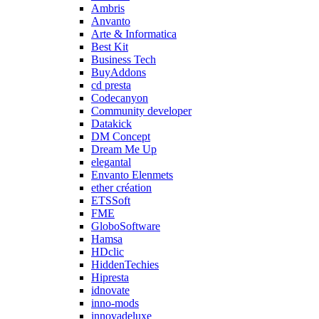
Ambris
Anvanto
Arte & Informatica
Best Kit
Business Tech
BuyAddons
cd presta
Codecanyon
Community developer
Datakick
DM Concept
Dream Me Up
elegantal
Envanto Elenmets
ether création
ETSSoft
FME
GloboSoftware
Hamsa
HDclic
HiddenTechies
Hipresta
idnovate
inno-mods
innovadeluxe