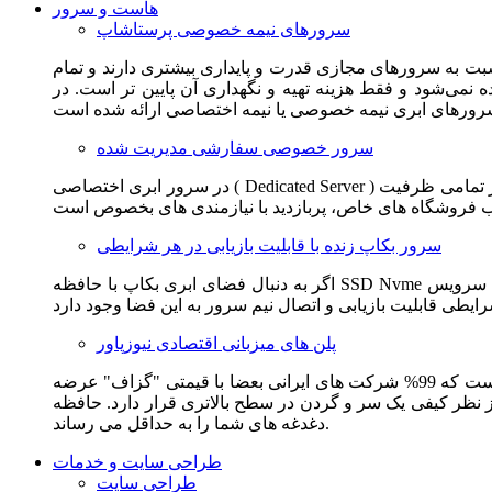
هاست و سرور
سرورهای نیمه خصوصی پرستاشاپ
سبت به سرورهای مجازی قدرت و پایداری بیشتری دارند و تمام
می‌شود و فقط هزینه تهیه و نگهداری آن پایین تر است. در
سرور خصوصی سفارشی مدیریت شده
در سرور ابری اختصاصی ( Dedicated Server ) این امکان برای مشترک فراهم می آید که از تمامی ظرفیت CPU و RAM به همراه سایر امکانات سخت افزاری به طور کامل و بدون به اشتراک گذاشتن با
سرور بکاپ زنده با قابلیت بازیابی در هر شرایطی
اگر به دنبال فضای ابری بکاپ با حافظه SSD Nvme واقعی قدرتمند از شرکت هتزنر آلمان برای وب سایت خود هستید. این سرویس مناسب شماست. یک نسخه زنده از وب سایت شما در این سرویس
پلن های میزبانی اقتصادی نیوزپاور
این سرویس مناسب فروشگاه ها و وب سایت های تازه تاسیس و کم بازدید است. این سرویس از نظر فنی مشابه همان هاست اشتراکی است که 99% شرکت های ایرانی بعضا با قیمتی "گزاف" عرضه
 بالاتری قرار دارد. حافظه SSD Nvme، فضای کاملا ابری، امنیت و پایداری عالی همه چیز را برای ایجاد یک فروشگاه جدید فراهم می کند و
دغدغه های شما را به حداقل می رساند.
طراحی سایت و خدمات
طراحی سایت