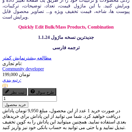
زدنی محصولات و ترکیبات خود را از طریق یک صفحه تغییر داده و
ویرایش کنید. با این ماژول قیمت، تعداد، توضیحات، ترکیبات،
پیوست ها، شاخه، قیمت تخفیف ویژه و... تصاویر محصول قابل
ویرایش است.
Quickly Edit Bulk/Mass Products, Combination
جدیدترین نسخه ماژول 1.1.24
ترجمه فارسی
مطالعه بیشتر
نمایش کمتر
نام تجاری:
Community developer
199,000 تومان
رتبه بندی:
(0)
طرح سوال
ثبت نظر
خرید محصول
در صورت خرید 1 عدد از این محصول، مبلغ 9,950 تومان پاداش
دریافت خواهید کرد. شما می توانید از این پاداش برای خریدهای
بعدی استفاده نمایید. همچنین میتوانید این پاداش را به کوپن تخفیف
تبدیل نمایید و یا حتی می توانید به حساب بانکی خود نیز واریز کنید.