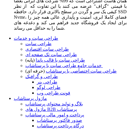
همان هاست اشتراکی است که 99% شرکت های ایرانی بعضا
با قیمتی "گزاف" عرضه می کنند با این تفاوت که از نظر
کیفی یک سر و گردن در سطح بالاتری قرار دارد. حافظه SSD
Nvme، فضای کاملا ابری، امنیت و پایداری عالی همه چیز را
برای ایجاد یک فروشگاه جدید فراهم می کند و دغدغه های
شما را به حداقل می رساند.
طراحی سایت و خدمات
طراحی سایت
طراحی سایت اقتصادی
طراحی سایت تک صفحه ای
طراحی سایت با قالب پاندا
(پایه)
خدمات جامع طراحی سایت با پرستاشاپ
طراحی سایت اختصاصی با پرستاشاپ
(حرفه ای)
طراحی و گرافیک
طراحی بنر
طراحی لوگو
فونت طراحی وب
ماژول پرستاشاپ
بلاگ و تولید محتوای پرستاشاپ
ماژول های B2B پرستاشاپ
پرداخت و امور مالی پرستاشاپ
صدور فاکتور پرستاشاپ
درگاه پرداخت پرستاشاپ