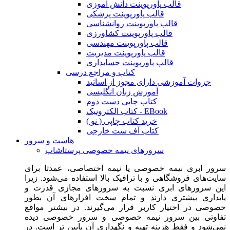
قالب پاورپوینت دانش آموزی
قالب پاورپوینت پزشکی
قالب پاورپوینت روانشناسی
قالب پاورپوینت کشاورزی
قالب پاورپوینت مهندسی
قالب پاورپوینت مدیریت
قالب پاورپوینت حسابداری
کتاب و مراجع درسی
جزوات آموزشی دارای مجوز از اساتید
آموزش زبان انگلیسی
کتاب چاپی دست دوم
کتاب الکترونیک - EBook
خرید کتاب چاپی ( نو )
کتاب آف ست خارجی
هاست و سرور
سرورهای نیمه خصوصی پرستاشاپ
سرور ابری نیمه خصوصی یا نیمه اختصاصی، عمدتا برای
سایت‌های فروشگاهی و با ترافیک بالا استفاده می‌شود. زیرا
این سرورهای ابری نسبت به سرورهای مجازی قدرت و
پایداری بیشتری دارند و تمام سخت افزارهای آن بطور
خصوصی در اختیار کاربر قرار می‌گیرند. در بیشتر مواقع
تفاوتی بین سرور نیمه خصوصی و سرور خصوصی دیده
نمی‌شود و فقط هزینه تهیه و نگهداری آن پایین تر است. در