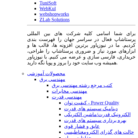
TuniSoft
WebKul
webshopworks
ZLab Solutions
برای شما اسامی کلیه شرکت های بین المللی
پرستاشاپ فعال در سراسر جهان را فهرست بندی
کردیم. ما در نیوزپاور برترین افزونه ها، قالب ها و
ابزارهای مورد نیاز و ضروری پرستاشاپ را طراحی،
خریداری، فارسی سازی و عرضه می کنیم. با نیوزپاور
همیشه وب سایت خود را بروز و پویا نگه دارید.
محصولات آموزشی
مهندسی برق
کتب مرجع رشته مهندسی برق
مهندسی مخابرات
مهندسی قدرت
کیفیت توان - Power Quality
دینامیک سیستم های قدرت
الکترونیک قدرت/ماشین الکتریکی
بهره برداری سیستم های قدرت
عایق و فشار قوی
حالت های گذرای الکترومغناطیسی
حفاظت و رله