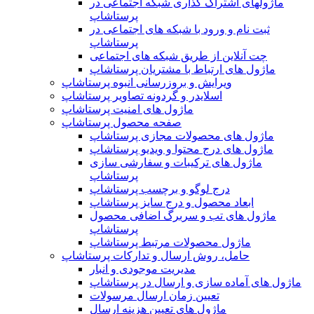
ماژولهای اشتراک‌ گذاری شبکه اجتماعی در
پرستاشاپ
ثبت نام و ورود با شبکه های اجتماعی در
پرستاشاپ
چت آنلاین از طریق شبکه های اجتماعی
ماژول های ارتباط با مشتریان پرستاشاپ
ویرایش و بروزرسانی انبوه پرستاشاپ
اسلایدر و گردونه تصاویر پرستاشاپ
ماژول های امنیت پرستاشاپ
صفحه محصول پرستاشاپ
ماژول های محصولات مجازی پرستاشاپ
ماژول های درج محتوا و ویدیو پرستاشاپ
ماژول های ترکیبات و سفارشی سازی
پرستاشاپ
درج لوگو و برچسب پرستاشاپ
ابعاد محصول و درج سایز پرستاشاپ
ماژول های تب و سربرگ اضافی محصول
پرستاشاپ
ماژول محصولات مرتبط پرستاشاپ
حامل، روش ارسال و تدارکات پرستاشاپ
مدیریت موجودی و انبار
ماژول های آماده سازی و ارسال در پرستاشاپ
تعیین زمان ارسال مرسولات
ماژول های تعیین هزینه ارسال