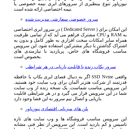
نیوزپاور تنوع بینظیری از سرورهای ابری نیمه خصوصی یا
نیمه اختصاصی ارائه شده است.
سرور خصوصی سفارشی مدیریت شده
در سرور ابری اختصاصی ( Dedicated Server ) این امکان برای
مشترک فراهم می آید که از تمامی ظرفیت CPU و RAM به
همراه سایر امکانات سخت افزاری به طور کامل و بدون به
اشتراک گذاشتن با دیگر مشترکین استفاده شود. این سرویس
مناسب فروشگاه های خاص، پربازدید با نیازمندی های
بخصوص است.
سرور بکاپ زنده با قابلیت بازیابی در هر شرایطی
اگر به دنبال فضای ابری بکاپ با حافظه SSD Nvme واقعی
قدرتمند از شرکت هتزنر آلمان برای وب سایت خود هستید.
این سرویس مناسب شماست. یک نسخه زنده از وب سایت
شما در این سرویس قرار می گیرد و در هر شرایطی قابلیت
بازیابی و اتصال نیم سرور به این فضا وجود دارد.
پلن های میزبانی اقتصادی نیوزپاور
این سرویس مناسب فروشگاه ها و وب سایت های تازه
تاسیس و کم بازدید است. این سرویس از نظر فنی مشابه