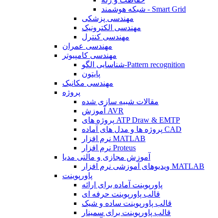
شبکه هوشمند - Smart Grid
مهندسی پزشکی
مهندسی الکترونیک
مهندسی کنترل
مهندسی عمران
مهندسی کامپیوتر
شناسایی الگو-Pattern recognition
پایتون
مهندسی مکانیک
پروژه
مقالات شبیه سازی شده
آموزش AVR
پروژه های ATP Draw & EMTP
پروژه ها و مدل های آماده CAD
نرم افزار MATLAB
نرم افزار Proteus
آموزش مجازی و مالتی مدیا
ویدیوهای آموزشی نرم افزار MATLAB
پاورپوینت
پاورپوینت آماده برای ارائه
قالب پاورپوینت حرفه ای
قالب پاورپوینت ساده و شیک
قالب پاورپوینت برای سمینار