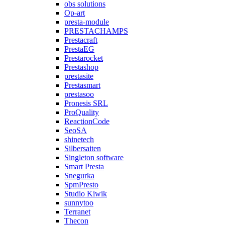
obs solutions
Op-art
presta-module
PRESTACHAMPS
Prestacraft
PrestaEG
Prestarocket
Prestashop
prestasite
Prestasmart
prestasoo
Pronesis SRL
ProQuality
ReactionCode
SeoSA
shinetech
Silbersaiten
Singleton software
Smart Presta
Snegurka
SpmPresto
Studio Kiwik
sunnytoo
Terranet
Thecon