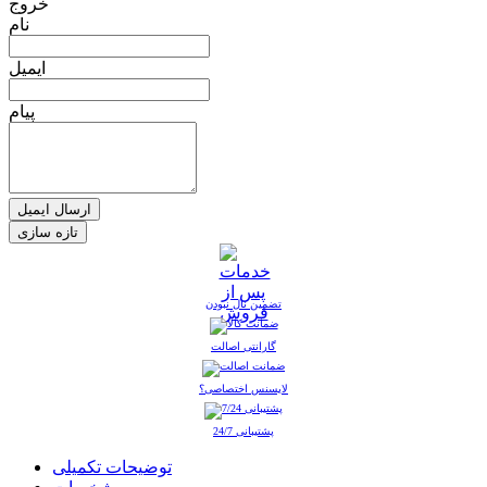
خروج
نام
ایمیل
پیام
ارسال ایمیل
تضمین نال نبودن
گارانتی اصالت
لایسنس اختصاصی؟
پشتیبانی 24/7
توضیحات تکمیلی