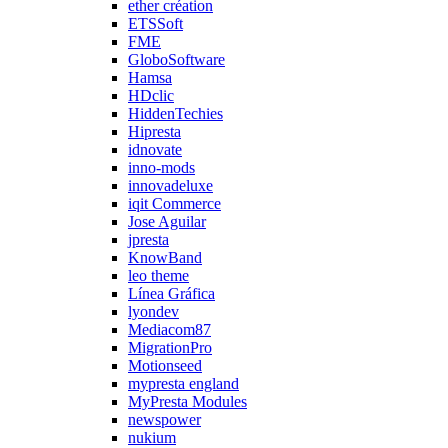
ether création
ETSSoft
FME
GloboSoftware
Hamsa
HDclic
HiddenTechies
Hipresta
idnovate
inno-mods
innovadeluxe
iqit Commerce
Jose Aguilar
jpresta
KnowBand
leo theme
Línea Gráfica
lyondev
Mediacom87
MigrationPro
Motionseed
mypresta england
MyPresta Modules
newspower
nukium