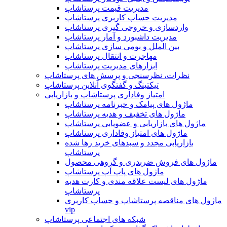
مدیریت قیمت پرستاشاپ
مدیریت حساب کاربری پرستاشاپ
واردسازی و خروجی گیری پرستاشاپ
مدیریت داشبورد و آمار پرستاشاپ
بین الملل و بومی سازی پرستاشاپ
مهاجرت و انتقال پرستاشاپ
ابزارهای مدیریت پرستاشاپ
نظرات، نظرسنجی و پرسش های پرستاشاپ
تیکتینگ و گفتگوی آنلاین پرستاشاپ
امتیاز وفاداری پرستاشاپ و بازاریابی
ماژول های پیامک و خبرنامه پرستاشاپ
ماژول های تخفیف و هدیه پرستاشاپ
ماژول های بازاریابی و عضویابی پرستاشاپ
ماژول های امتیاز وفاداری پرستاشاپ
بازاریابی مجدد و سبدهای خرید رها شده
پرستاشاپ
ماژول های فروش ضربدری و گروهی محصول
ماژول های پاپ آپ پرستاشاپ
ماژول های لیست علاقه مندی و کارت هدیه
پرستاشاپ
ماژول های مناقصه پرستاشاپ و حساب کاربری
vip
شبکه های اجتماعی پرستاشاپ