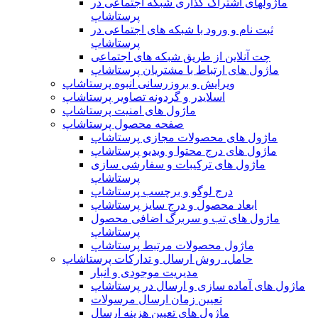
ماژولهای اشتراک‌ گذاری شبکه اجتماعی در
پرستاشاپ
ثبت نام و ورود با شبکه های اجتماعی در
پرستاشاپ
چت آنلاین از طریق شبکه های اجتماعی
ماژول های ارتباط با مشتریان پرستاشاپ
ویرایش و بروزرسانی انبوه پرستاشاپ
اسلایدر و گردونه تصاویر پرستاشاپ
ماژول های امنیت پرستاشاپ
صفحه محصول پرستاشاپ
ماژول های محصولات مجازی پرستاشاپ
ماژول های درج محتوا و ویدیو پرستاشاپ
ماژول های ترکیبات و سفارشی سازی
پرستاشاپ
درج لوگو و برچسب پرستاشاپ
ابعاد محصول و درج سایز پرستاشاپ
ماژول های تب و سربرگ اضافی محصول
پرستاشاپ
ماژول محصولات مرتبط پرستاشاپ
حامل، روش ارسال و تدارکات پرستاشاپ
مدیریت موجودی و انبار
ماژول های آماده سازی و ارسال در پرستاشاپ
تعیین زمان ارسال مرسولات
ماژول های تعیین هزینه ارسال