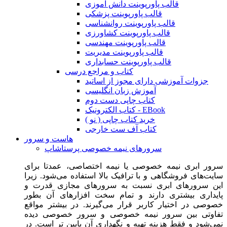
قالب پاورپوینت دانش آموزی
قالب پاورپوینت پزشکی
قالب پاورپوینت روانشناسی
قالب پاورپوینت کشاورزی
قالب پاورپوینت مهندسی
قالب پاورپوینت مدیریت
قالب پاورپوینت حسابداری
کتاب و مراجع درسی
جزوات آموزشی دارای مجوز از اساتید
آموزش زبان انگلیسی
کتاب چاپی دست دوم
کتاب الکترونیک - EBook
خرید کتاب چاپی ( نو )
کتاب آف ست خارجی
هاست و سرور
سرورهای نیمه خصوصی پرستاشاپ
سرور ابری نیمه خصوصی یا نیمه اختصاصی، عمدتا برای
سایت‌های فروشگاهی و با ترافیک بالا استفاده می‌شود. زیرا
این سرورهای ابری نسبت به سرورهای مجازی قدرت و
پایداری بیشتری دارند و تمام سخت افزارهای آن بطور
خصوصی در اختیار کاربر قرار می‌گیرند. در بیشتر مواقع
تفاوتی بین سرور نیمه خصوصی و سرور خصوصی دیده
نمی‌شود و فقط هزینه تهیه و نگهداری آن پایین تر است. در