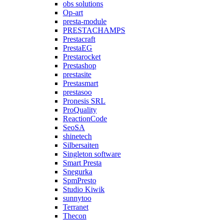
obs solutions
Op-art
presta-module
PRESTACHAMPS
Prestacraft
PrestaEG
Prestarocket
Prestashop
prestasite
Prestasmart
prestasoo
Pronesis SRL
ProQuality
ReactionCode
SeoSA
shinetech
Silbersaiten
Singleton software
Smart Presta
Snegurka
SpmPresto
Studio Kiwik
sunnytoo
Terranet
Thecon