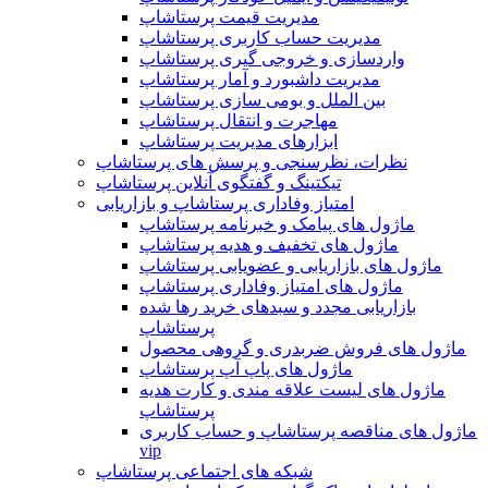
مدیریت قیمت پرستاشاپ
مدیریت حساب کاربری پرستاشاپ
واردسازی و خروجی گیری پرستاشاپ
مدیریت داشبورد و آمار پرستاشاپ
بین الملل و بومی سازی پرستاشاپ
مهاجرت و انتقال پرستاشاپ
ابزارهای مدیریت پرستاشاپ
نظرات، نظرسنجی و پرسش های پرستاشاپ
تیکتینگ و گفتگوی آنلاین پرستاشاپ
امتیاز وفاداری پرستاشاپ و بازاریابی
ماژول های پیامک و خبرنامه پرستاشاپ
ماژول های تخفیف و هدیه پرستاشاپ
ماژول های بازاریابی و عضویابی پرستاشاپ
ماژول های امتیاز وفاداری پرستاشاپ
بازاریابی مجدد و سبدهای خرید رها شده
پرستاشاپ
ماژول های فروش ضربدری و گروهی محصول
ماژول های پاپ آپ پرستاشاپ
ماژول های لیست علاقه مندی و کارت هدیه
پرستاشاپ
ماژول های مناقصه پرستاشاپ و حساب کاربری
vip
شبکه های اجتماعی پرستاشاپ