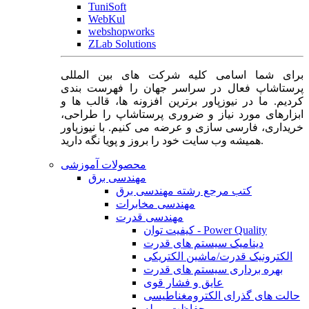
TuniSoft
WebKul
webshopworks
ZLab Solutions
برای شما اسامی کلیه شرکت های بین المللی
پرستاشاپ فعال در سراسر جهان را فهرست بندی
کردیم. ما در نیوزپاور برترین افزونه ها، قالب ها و
ابزارهای مورد نیاز و ضروری پرستاشاپ را طراحی،
خریداری، فارسی سازی و عرضه می کنیم. با نیوزپاور
همیشه وب سایت خود را بروز و پویا نگه دارید.
محصولات آموزشی
مهندسی برق
کتب مرجع رشته مهندسی برق
مهندسی مخابرات
مهندسی قدرت
کیفیت توان - Power Quality
دینامیک سیستم های قدرت
الکترونیک قدرت/ماشین الکتریکی
بهره برداری سیستم های قدرت
عایق و فشار قوی
حالت های گذرای الکترومغناطیسی
حفاظت و رله