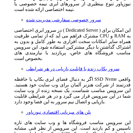
نیوزپاور تنوع بینظیری از سرورهای ابری نیمه خصوصی یا
نیمه اختصاصی ارائه شده است.
سرور خصوصی سفارشی مدیریت شده
در سرور ابری اختصاصی ( Dedicated Server ) این امکان برای
مشترک فراهم می آید که از تمامی ظرفیت CPU و RAM به
همراه سایر امکانات سخت افزاری به طور کامل و بدون به
اشتراک گذاشتن با دیگر مشترکین استفاده شود. این سرویس
مناسب فروشگاه های خاص، پربازدید با نیازمندی های
بخصوص است.
سرور بکاپ زنده با قابلیت بازیابی در هر شرایطی
اگر به دنبال فضای ابری بکاپ با حافظه SSD Nvme واقعی
قدرتمند از شرکت هتزنر آلمان برای وب سایت خود هستید.
این سرویس مناسب شماست. یک نسخه زنده از وب سایت
شما در این سرویس قرار می گیرد و در هر شرایطی قابلیت
بازیابی و اتصال نیم سرور به این فضا وجود دارد.
پلن های میزبانی اقتصادی نیوزپاور
این سرویس مناسب فروشگاه ها و وب سایت های تازه
تاسیس و کم بازدید است. این سرویس از نظر فنی مشابه