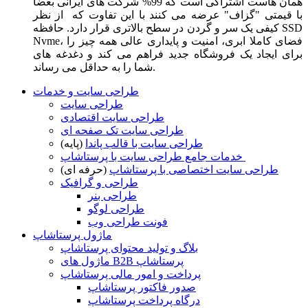
همان هاست اشتراکی است که 99% شرکت های ایرانی بعضا
با قیمتی "گزاف" عرضه می کنند با این تفاوت که از نظر
کیفی یک سر و گردن در سطح بالاتری قرار دارد. حافظه SSD
Nvme، فضای کاملا ابری، امنیت و پایداری عالی همه چیز را
برای ایجاد یک فروشگاه جدید فراهم می کند و دغدغه های
شما را به حداقل می رساند.
طراحی سایت و خدمات
طراحی سایت
طراحی سایت اقتصادی
طراحی سایت تک صفحه ای
طراحی سایت با قالب پاندا
(پایه)
خدمات جامع طراحی سایت با پرستاشاپ
طراحی سایت اختصاصی با پرستاشاپ
(حرفه ای)
طراحی و گرافیک
طراحی بنر
طراحی لوگو
فونت طراحی وب
ماژول پرستاشاپ
بلاگ و تولید محتوای پرستاشاپ
ماژول های B2B پرستاشاپ
پرداخت و امور مالی پرستاشاپ
صدور فاکتور پرستاشاپ
درگاه پرداخت پرستاشاپ