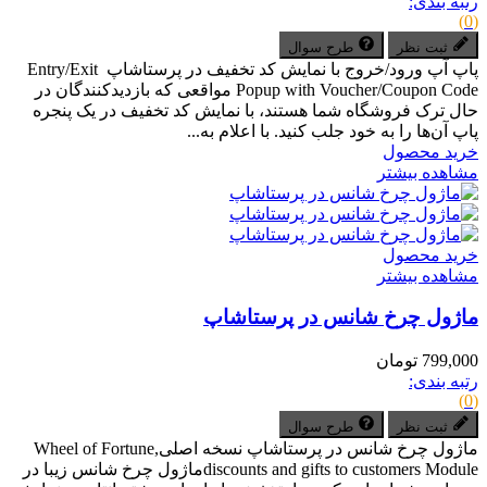
رتبه بندی:
(0)
ثبت نظر
طرح سوال
پاپ آپ ورود/خروج با نمایش کد تخفیف در پرستاشاپ Entry/Exit
Popup with Voucher/Coupon Code مواقعی که بازدیدکنندگان در
حال ترک فروشگاه شما هستند، با نمایش کد تخفیف در یک پنجره
پاپ آن‌ها را به خود جلب کنید. با اعلام به...
خرید محصول
مشاهده بیشتر
خرید محصول
مشاهده بیشتر
ماژول چرخ شانس در پرستاشاپ
799,000 تومان
رتبه بندی:
(0)
ثبت نظر
طرح سوال
ماژول چرخ شانس در پرستاشاپ نسخه اصلیWheel of Fortune,
discounts and gifts to customers Moduleماژول چرخ شانس زیبا در