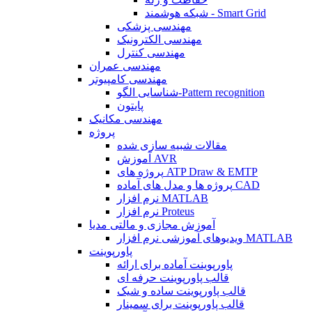
شبکه هوشمند - Smart Grid
مهندسی پزشکی
مهندسی الکترونیک
مهندسی کنترل
مهندسی عمران
مهندسی کامپیوتر
شناسایی الگو-Pattern recognition
پایتون
مهندسی مکانیک
پروژه
مقالات شبیه سازی شده
آموزش AVR
پروژه های ATP Draw & EMTP
پروژه ها و مدل های آماده CAD
نرم افزار MATLAB
نرم افزار Proteus
آموزش مجازی و مالتی مدیا
ویدیوهای آموزشی نرم افزار MATLAB
پاورپوینت
پاورپوینت آماده برای ارائه
قالب پاورپوینت حرفه ای
قالب پاورپوینت ساده و شیک
قالب پاورپوینت برای سمینار