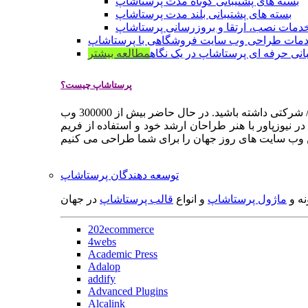
بسته های پشتیبانی کوتاه مدت پرستاشاپ
بسته های پشتیبانی بلند مدت پرستاشاپ
دمات نصب، ارتقا و بروزرسانی پرستاشاپ
مات طراحی وب سایت فروشگاهی با پرستاشاپ
انی حرفه ای پرستاشاپ در یک نگاه
مطالعه بیشتر
پرستاشاپ چیست؟
پرستاشاپ یک سیستم مدیریت وب سایت / فروشگاه آنلاین اپن سورس است که به شما کمک می کند به سرعت یک وب سایت فروشگاهی / شرکتی داشته باشید. در حال حاضر بیش از 300000 وب
 نیوزپاور با هنر طراحان ارشد خود و استفاده از فریم
توسعه دهندگان پرستاشاپ
نه و
ماژول پرستاشاپ
و انواع
قالب پرستاشاپ
در جهان
202ecommerce
4webs
Academic Press
Adalop
addify
Advanced Plugins
Alcalink