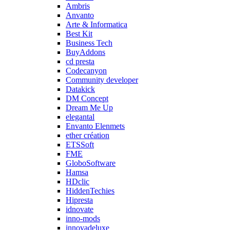
Ambris
Anvanto
Arte & Informatica
Best Kit
Business Tech
BuyAddons
cd presta
Codecanyon
Community developer
Datakick
DM Concept
Dream Me Up
elegantal
Envanto Elenmets
ether création
ETSSoft
FME
GloboSoftware
Hamsa
HDclic
HiddenTechies
Hipresta
idnovate
inno-mods
innovadeluxe