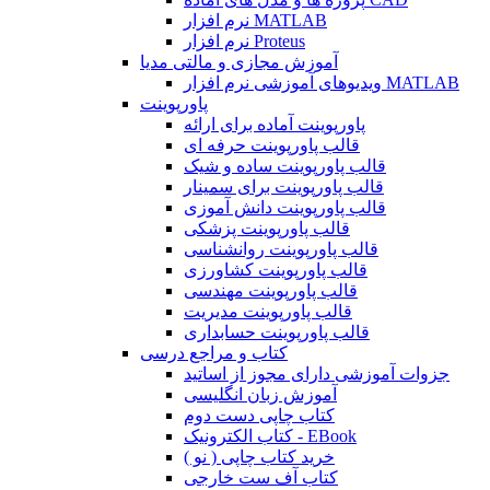
نرم افزار MATLAB
نرم افزار Proteus
آموزش مجازی و مالتی مدیا
ویدیوهای آموزشی نرم افزار MATLAB
پاورپوینت
پاورپوینت آماده برای ارائه
قالب پاورپوینت حرفه ای
قالب پاورپوینت ساده و شیک
قالب پاورپوینت برای سمینار
قالب پاورپوینت دانش آموزی
قالب پاورپوینت پزشکی
قالب پاورپوینت روانشناسی
قالب پاورپوینت کشاورزی
قالب پاورپوینت مهندسی
قالب پاورپوینت مدیریت
قالب پاورپوینت حسابداری
کتاب و مراجع درسی
جزوات آموزشی دارای مجوز از اساتید
آموزش زبان انگلیسی
کتاب چاپی دست دوم
کتاب الکترونیک - EBook
خرید کتاب چاپی ( نو )
کتاب آف ست خارجی