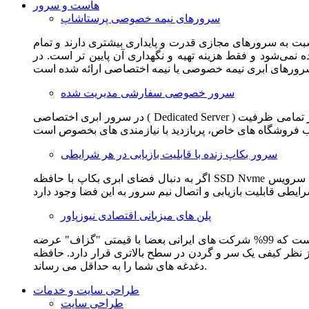
هاست و سرور
سرورهای نیمه خصوصی پرستاشاپ
سبت به سرورهای مجازی قدرت و پایداری بیشتری دارند و تمام
می‌شود و فقط هزینه تهیه و نگهداری آن پایین تر است. در
سرور خصوصی سفارشی مدیریت شده
در سرور ابری اختصاصی ( Dedicated Server ) این امکان برای مشترک فراهم می آید که از تمامی ظرفیت CPU و RAM به همراه سایر امکانات سخت افزاری به طور کامل و بدون به اشتراک گذاشتن با
سرور بکاپ زنده با قابلیت بازیابی در هر شرایطی
اگر به دنبال فضای ابری بکاپ با حافظه SSD Nvme واقعی قدرتمند از شرکت هتزنر آلمان برای وب سایت خود هستید. این سرویس مناسب شماست. یک نسخه زنده از وب سایت شما در این سرویس
پلن های میزبانی اقتصادی نیوزپاور
این سرویس مناسب فروشگاه ها و وب سایت های تازه تاسیس و کم بازدید است. این سرویس از نظر فنی مشابه همان هاست اشتراکی است که 99% شرکت های ایرانی بعضا با قیمتی "گزاف" عرضه
 بالاتری قرار دارد. حافظه SSD Nvme، فضای کاملا ابری، امنیت و پایداری عالی همه چیز را برای ایجاد یک فروشگاه جدید فراهم می کند و
دغدغه های شما را به حداقل می رساند.
طراحی سایت و خدمات
طراحی سایت