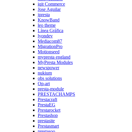
iqit Commerce
Jose Aguilar
jpresta
KnowBand
leo theme
Línea Gráfica
lyondev
Mediacom87
MigrationPro
Motionseed
mypresta england
MyPresta Modules
newspower
nukium
obs solutions
Op-art
presta-module
PRESTACHAMPS
Prestacraft
PrestaEG
Prestarocket
Prestashop
prestasite
Prestasmart
prestasoo