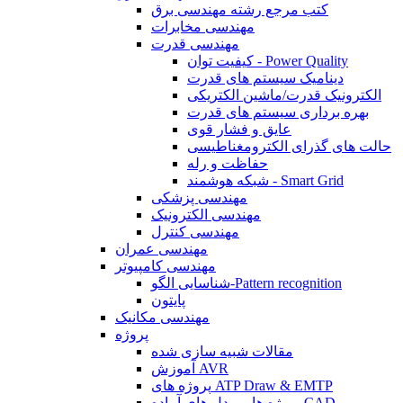
کتب مرجع رشته مهندسی برق
مهندسی مخابرات
مهندسی قدرت
کیفیت توان - Power Quality
دینامیک سیستم های قدرت
الکترونیک قدرت/ماشین الکتریکی
بهره برداری سیستم های قدرت
عایق و فشار قوی
حالت های گذرای الکترومغناطیسی
حفاظت و رله
شبکه هوشمند - Smart Grid
مهندسی پزشکی
مهندسی الکترونیک
مهندسی کنترل
مهندسی عمران
مهندسی کامپیوتر
شناسایی الگو-Pattern recognition
پایتون
مهندسی مکانیک
پروژه
مقالات شبیه سازی شده
آموزش AVR
پروژه های ATP Draw & EMTP
پروژه ها و مدل های آماده CAD