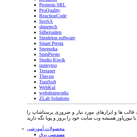
Pronesis SRL
ProQuality
ReactionCode
SeoSA
shinetech
Silbersaiten
Singleton software
Smart Presta
Snegurka
SpmPresto
Studio Kiwik
sunnytoo
Terranet
Thecon
TuniSoft
WebKul
webshopworks
ZLab Solutions
 قالب ها و ابزارهای مورد نیاز و ضروری پرستاشاپ را
محصولات آموزشی
مهندسی برق