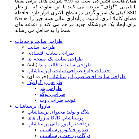
همان هاست اشتراکی است که 99% شرکت های ایرانی بعضا
با قیمتی "گزاف" عرضه می کنند با این تفاوت که از نظر
کیفی یک سر و گردن در سطح بالاتری قرار دارد. حافظه SSD
Nvme، فضای کاملا ابری، امنیت و پایداری عالی همه چیز را
برای ایجاد یک فروشگاه جدید فراهم می کند و دغدغه های
شما را به حداقل می رساند.
طراحی سایت و خدمات
طراحی سایت
طراحی سایت اقتصادی
طراحی سایت تک صفحه ای
طراحی سایت با قالب پاندا
(پایه)
خدمات جامع طراحی سایت با پرستاشاپ
طراحی سایت اختصاصی با پرستاشاپ
(حرفه ای)
طراحی و گرافیک
طراحی بنر
طراحی لوگو
فونت طراحی وب
ماژول پرستاشاپ
بلاگ و تولید محتوای پرستاشاپ
ماژول های B2B پرستاشاپ
پرداخت و امور مالی پرستاشاپ
صدور فاکتور پرستاشاپ
درگاه پرداخت پرستاشاپ