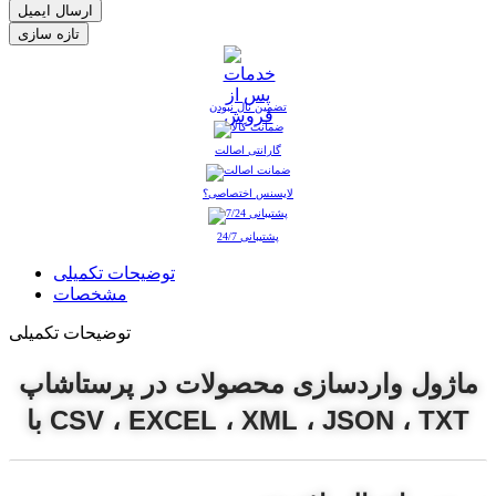
ارسال ایمیل
تضمین نال نبودن
گارانتی اصالت
لایسنس اختصاصی؟
پشتیبانی 24/7
توضیحات تکمیلی
مشخصات
توضیحات تکمیلی
ماژول واردسازی محصولات در پرستاشاپ
با CSV ، EXCEL ، XML ، JSON ، TXT