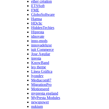
ether création
ETSSoft
FME
GloboSoftware
Hamsa
HDclic
HiddenTechies
Hipresta
idnovate
inno-mods
innovadeluxe
iqit Commerce
Jose Aguilar
jpresta
KnowBand
leo theme
Línea Gráfica
lyondev
Mediacom87
MigrationPro
Motionseed
mypresta england
MyPresta Modules
newspower
nukium