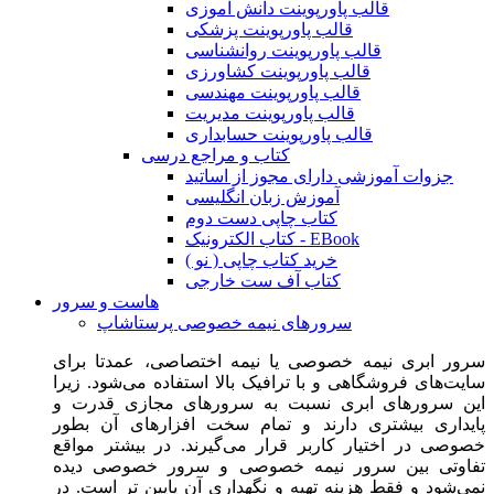
قالب پاورپوینت دانش آموزی
قالب پاورپوینت پزشکی
قالب پاورپوینت روانشناسی
قالب پاورپوینت کشاورزی
قالب پاورپوینت مهندسی
قالب پاورپوینت مدیریت
قالب پاورپوینت حسابداری
کتاب و مراجع درسی
جزوات آموزشی دارای مجوز از اساتید
آموزش زبان انگلیسی
کتاب چاپی دست دوم
کتاب الکترونیک - EBook
خرید کتاب چاپی ( نو )
کتاب آف ست خارجی
هاست و سرور
سرورهای نیمه خصوصی پرستاشاپ
سرور ابری نیمه خصوصی یا نیمه اختصاصی، عمدتا برای
سایت‌های فروشگاهی و با ترافیک بالا استفاده می‌شود. زیرا
این سرورهای ابری نسبت به سرورهای مجازی قدرت و
پایداری بیشتری دارند و تمام سخت افزارهای آن بطور
خصوصی در اختیار کاربر قرار می‌گیرند. در بیشتر مواقع
تفاوتی بین سرور نیمه خصوصی و سرور خصوصی دیده
نمی‌شود و فقط هزینه تهیه و نگهداری آن پایین تر است. در