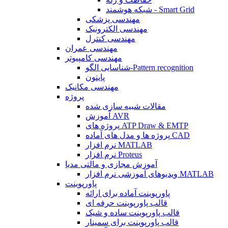
شبکه هوشمند - Smart Grid
مهندسی پزشکی
مهندسی الکترونیک
مهندسی کنترل
مهندسی عمران
مهندسی کامپیوتر
شناسایی الگو-Pattern recognition
پایتون
مهندسی مکانیک
پروژه
مقالات شبیه سازی شده
آموزش AVR
پروژه های ATP Draw & EMTP
پروژه ها و مدل های آماده CAD
نرم افزار MATLAB
نرم افزار Proteus
آموزش مجازی و مالتی مدیا
ویدیوهای آموزشی نرم افزار MATLAB
پاورپوینت
پاورپوینت آماده برای ارائه
قالب پاورپوینت حرفه ای
قالب پاورپوینت ساده و شیک
قالب پاورپوینت برای سمینار