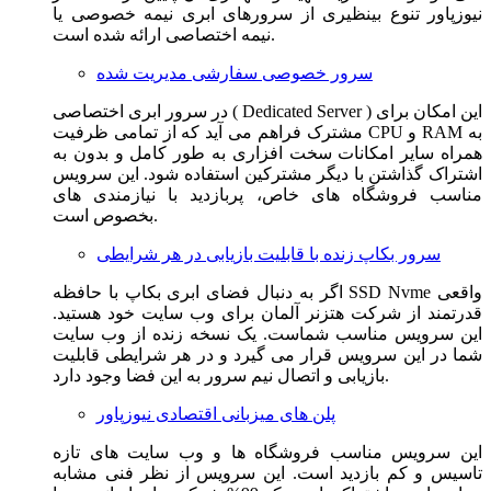
نیوزپاور تنوع بینظیری از سرورهای ابری نیمه خصوصی یا
نیمه اختصاصی ارائه شده است.
سرور خصوصی سفارشی مدیریت شده
در سرور ابری اختصاصی ( Dedicated Server ) این امکان برای
مشترک فراهم می آید که از تمامی ظرفیت CPU و RAM به
همراه سایر امکانات سخت افزاری به طور کامل و بدون به
اشتراک گذاشتن با دیگر مشترکین استفاده شود. این سرویس
مناسب فروشگاه های خاص، پربازدید با نیازمندی های
بخصوص است.
سرور بکاپ زنده با قابلیت بازیابی در هر شرایطی
اگر به دنبال فضای ابری بکاپ با حافظه SSD Nvme واقعی
قدرتمند از شرکت هتزنر آلمان برای وب سایت خود هستید.
این سرویس مناسب شماست. یک نسخه زنده از وب سایت
شما در این سرویس قرار می گیرد و در هر شرایطی قابلیت
بازیابی و اتصال نیم سرور به این فضا وجود دارد.
پلن های میزبانی اقتصادی نیوزپاور
این سرویس مناسب فروشگاه ها و وب سایت های تازه
تاسیس و کم بازدید است. این سرویس از نظر فنی مشابه