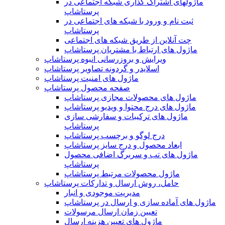
ماژولهای اشتراک‌ گذاری شبکه اجتماعی در
پرستاشاپ
ثبت نام و ورود با شبکه های اجتماعی در
پرستاشاپ
چت آنلاین از طریق شبکه های اجتماعی
ماژول های ارتباط با مشتریان پرستاشاپ
ویرایش و بروزرسانی انبوه پرستاشاپ
اسلایدر و گردونه تصاویر پرستاشاپ
ماژول های امنیت پرستاشاپ
صفحه محصول پرستاشاپ
ماژول های محصولات مجازی پرستاشاپ
ماژول های درج محتوا و ویدیو پرستاشاپ
ماژول های ترکیبات و سفارشی سازی
پرستاشاپ
درج لوگو و برچسب پرستاشاپ
ابعاد محصول و درج سایز پرستاشاپ
ماژول های تب و سربرگ اضافی محصول
پرستاشاپ
ماژول محصولات مرتبط پرستاشاپ
حامل، روش ارسال و تدارکات پرستاشاپ
مدیریت موجودی و انبار
ماژول های آماده سازی و ارسال در پرستاشاپ
تعیین زمان ارسال مرسولات
ماژول های تعیین هزینه ارسال