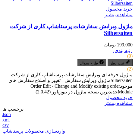
خرید محصول
مشاهده بیشتر
ماژول ویرایش سفارشات پرستاشاپ کاری از شرکت
Silbersaiten
199,000 تومان
رتبه بندی:
(0)
ثبت نظر
طرح سوال
(2)
ماژول حرفه ای ویرایش سفارشات پرستاشاپ کاری از شرکت
Silbersaitenماژول ویرایش سفارش - تغییر و اصلاح سفارش های
موجودOrder Edit - Change and Modify existing order
Moduleجدیدترین نسخه ماژول در نیوزپاور (2.0.42)
خرید محصول
مشاهده بیشتر
برچسب ها
Json
xml
csv
واردسازی محصولات پرستاشاپ