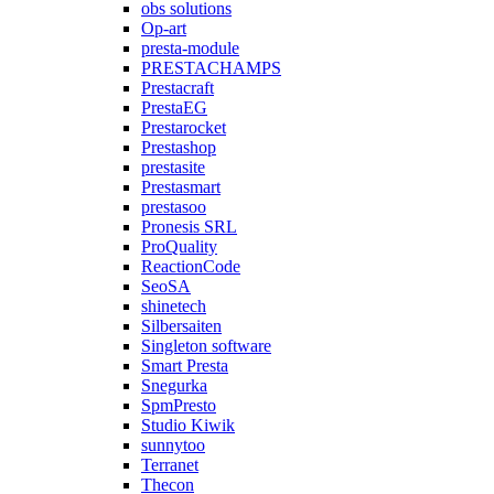
obs solutions
Op-art
presta-module
PRESTACHAMPS
Prestacraft
PrestaEG
Prestarocket
Prestashop
prestasite
Prestasmart
prestasoo
Pronesis SRL
ProQuality
ReactionCode
SeoSA
shinetech
Silbersaiten
Singleton software
Smart Presta
Snegurka
SpmPresto
Studio Kiwik
sunnytoo
Terranet
Thecon