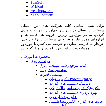
TuniSoft
WebKul
webshopworks
ZLab Solutions
برای شما اسامی کلیه شرکت های بین المللی
پرستاشاپ فعال در سراسر جهان را فهرست بندی
کردیم. ما در نیوزپاور برترین افزونه ها، قالب ها و
ابزارهای مورد نیاز و ضروری پرستاشاپ را طراحی،
خریداری، فارسی سازی و عرضه می کنیم. با نیوزپاور
همیشه وب سایت خود را بروز و پویا نگه دارید.
محصولات آموزشی
مهندسی برق
کتب مرجع رشته مهندسی برق
مهندسی مخابرات
مهندسی قدرت
کیفیت توان - Power Quality
دینامیک سیستم های قدرت
الکترونیک قدرت/ماشین الکتریکی
بهره برداری سیستم های قدرت
عایق و فشار قوی
حالت های گذرای الکترومغناطیسی
حفاظت و رله