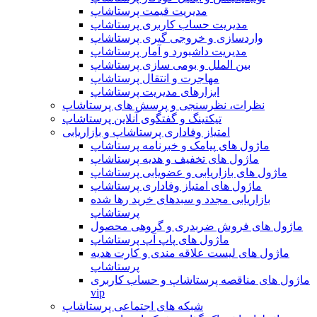
مدیریت قیمت پرستاشاپ
مدیریت حساب کاربری پرستاشاپ
واردسازی و خروجی گیری پرستاشاپ
مدیریت داشبورد و آمار پرستاشاپ
بین الملل و بومی سازی پرستاشاپ
مهاجرت و انتقال پرستاشاپ
ابزارهای مدیریت پرستاشاپ
نظرات، نظرسنجی و پرسش های پرستاشاپ
تیکتینگ و گفتگوی آنلاین پرستاشاپ
امتیاز وفاداری پرستاشاپ و بازاریابی
ماژول های پیامک و خبرنامه پرستاشاپ
ماژول های تخفیف و هدیه پرستاشاپ
ماژول های بازاریابی و عضویابی پرستاشاپ
ماژول های امتیاز وفاداری پرستاشاپ
بازاریابی مجدد و سبدهای خرید رها شده
پرستاشاپ
ماژول های فروش ضربدری و گروهی محصول
ماژول های پاپ آپ پرستاشاپ
ماژول های لیست علاقه مندی و کارت هدیه
پرستاشاپ
ماژول های مناقصه پرستاشاپ و حساب کاربری
vip
شبکه های اجتماعی پرستاشاپ