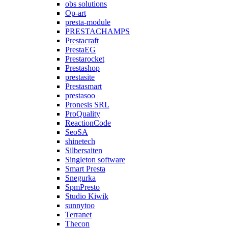
obs solutions
Op-art
presta-module
PRESTACHAMPS
Prestacraft
PrestaEG
Prestarocket
Prestashop
prestasite
Prestasmart
prestasoo
Pronesis SRL
ProQuality
ReactionCode
SeoSA
shinetech
Silbersaiten
Singleton software
Smart Presta
Snegurka
SpmPresto
Studio Kiwik
sunnytoo
Terranet
Thecon