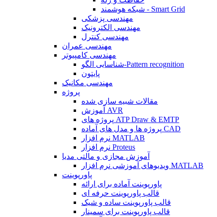
شبکه هوشمند - Smart Grid
مهندسی پزشکی
مهندسی الکترونیک
مهندسی کنترل
مهندسی عمران
مهندسی کامپیوتر
شناسایی الگو-Pattern recognition
پایتون
مهندسی مکانیک
پروژه
مقالات شبیه سازی شده
آموزش AVR
پروژه های ATP Draw & EMTP
پروژه ها و مدل های آماده CAD
نرم افزار MATLAB
نرم افزار Proteus
آموزش مجازی و مالتی مدیا
ویدیوهای آموزشی نرم افزار MATLAB
پاورپوینت
پاورپوینت آماده برای ارائه
قالب پاورپوینت حرفه ای
قالب پاورپوینت ساده و شیک
قالب پاورپوینت برای سمینار