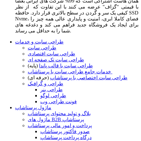
همان هاست اشتراکی است که 99% شرکت های ایرانی بعضا
با قیمتی "گزاف" عرضه می کنند با این تفاوت که از نظر
کیفی یک سر و گردن در سطح بالاتری قرار دارد. حافظه SSD
Nvme، فضای کاملا ابری، امنیت و پایداری عالی همه چیز را
برای ایجاد یک فروشگاه جدید فراهم می کند و دغدغه های
شما را به حداقل می رساند.
طراحی سایت و خدمات
طراحی سایت
طراحی سایت اقتصادی
طراحی سایت تک صفحه ای
طراحی سایت با قالب پاندا
(پایه)
خدمات جامع طراحی سایت با پرستاشاپ
طراحی سایت اختصاصی با پرستاشاپ
(حرفه ای)
طراحی و گرافیک
طراحی بنر
طراحی لوگو
فونت طراحی وب
ماژول پرستاشاپ
بلاگ و تولید محتوای پرستاشاپ
ماژول های B2B پرستاشاپ
پرداخت و امور مالی پرستاشاپ
صدور فاکتور پرستاشاپ
درگاه پرداخت پرستاشاپ