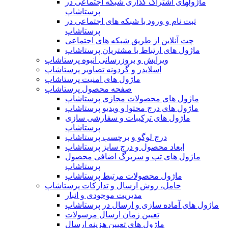
ماژولهای اشتراک‌ گذاری شبکه اجتماعی در
پرستاشاپ
ثبت نام و ورود با شبکه های اجتماعی در
پرستاشاپ
چت آنلاین از طریق شبکه های اجتماعی
ماژول های ارتباط با مشتریان پرستاشاپ
ویرایش و بروزرسانی انبوه پرستاشاپ
اسلایدر و گردونه تصاویر پرستاشاپ
ماژول های امنیت پرستاشاپ
صفحه محصول پرستاشاپ
ماژول های محصولات مجازی پرستاشاپ
ماژول های درج محتوا و ویدیو پرستاشاپ
ماژول های ترکیبات و سفارشی سازی
پرستاشاپ
درج لوگو و برچسب پرستاشاپ
ابعاد محصول و درج سایز پرستاشاپ
ماژول های تب و سربرگ اضافی محصول
پرستاشاپ
ماژول محصولات مرتبط پرستاشاپ
حامل، روش ارسال و تدارکات پرستاشاپ
مدیریت موجودی و انبار
ماژول های آماده سازی و ارسال در پرستاشاپ
تعیین زمان ارسال مرسولات
ماژول های تعیین هزینه ارسال