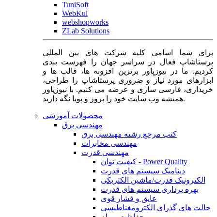
TuniSoft
WebKul
webshopworks
ZLab Solutions
برای شما اسامی کلیه شرکت های بین المللی
پرستاشاپ فعال در سراسر جهان را فهرست بندی
کردیم. ما در نیوزپاور برترین افزونه ها، قالب ها و
ابزارهای مورد نیاز و ضروری پرستاشاپ را طراحی،
خریداری، فارسی سازی و عرضه می کنیم. با نیوزپاور
همیشه وب سایت خود را بروز و پویا نگه دارید.
محصولات آموزشی
مهندسی برق
کتب مرجع رشته مهندسی برق
مهندسی مخابرات
مهندسی قدرت
کیفیت توان - Power Quality
دینامیک سیستم های قدرت
الکترونیک قدرت/ماشین الکتریکی
بهره برداری سیستم های قدرت
عایق و فشار قوی
حالت های گذرای الکترومغناطیسی
حفاظت و رله