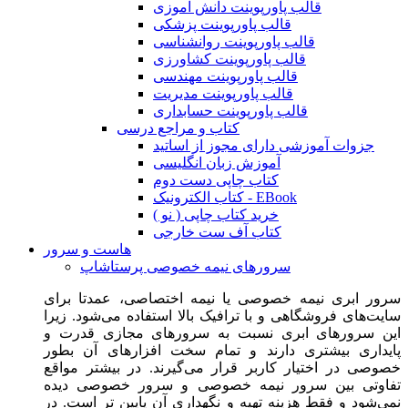
قالب پاورپوینت دانش آموزی
قالب پاورپوینت پزشکی
قالب پاورپوینت روانشناسی
قالب پاورپوینت کشاورزی
قالب پاورپوینت مهندسی
قالب پاورپوینت مدیریت
قالب پاورپوینت حسابداری
کتاب و مراجع درسی
جزوات آموزشی دارای مجوز از اساتید
آموزش زبان انگلیسی
کتاب چاپی دست دوم
کتاب الکترونیک - EBook
خرید کتاب چاپی ( نو )
کتاب آف ست خارجی
هاست و سرور
سرورهای نیمه خصوصی پرستاشاپ
سرور ابری نیمه خصوصی یا نیمه اختصاصی، عمدتا برای
سایت‌های فروشگاهی و با ترافیک بالا استفاده می‌شود. زیرا
این سرورهای ابری نسبت به سرورهای مجازی قدرت و
پایداری بیشتری دارند و تمام سخت افزارهای آن بطور
خصوصی در اختیار کاربر قرار می‌گیرند. در بیشتر مواقع
تفاوتی بین سرور نیمه خصوصی و سرور خصوصی دیده
نمی‌شود و فقط هزینه تهیه و نگهداری آن پایین تر است. در