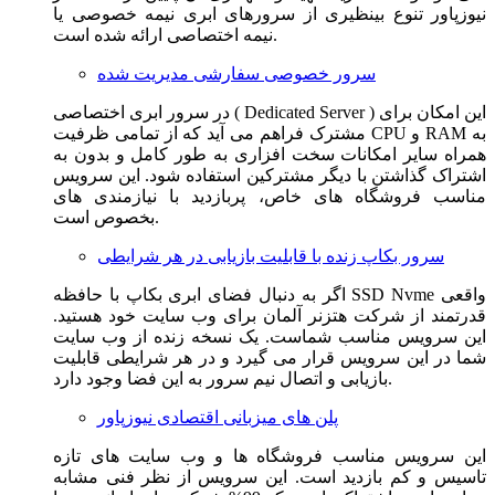
نیوزپاور تنوع بینظیری از سرورهای ابری نیمه خصوصی یا
نیمه اختصاصی ارائه شده است.
سرور خصوصی سفارشی مدیریت شده
در سرور ابری اختصاصی ( Dedicated Server ) این امکان برای
مشترک فراهم می آید که از تمامی ظرفیت CPU و RAM به
همراه سایر امکانات سخت افزاری به طور کامل و بدون به
اشتراک گذاشتن با دیگر مشترکین استفاده شود. این سرویس
مناسب فروشگاه های خاص، پربازدید با نیازمندی های
بخصوص است.
سرور بکاپ زنده با قابلیت بازیابی در هر شرایطی
اگر به دنبال فضای ابری بکاپ با حافظه SSD Nvme واقعی
قدرتمند از شرکت هتزنر آلمان برای وب سایت خود هستید.
این سرویس مناسب شماست. یک نسخه زنده از وب سایت
شما در این سرویس قرار می گیرد و در هر شرایطی قابلیت
بازیابی و اتصال نیم سرور به این فضا وجود دارد.
پلن های میزبانی اقتصادی نیوزپاور
این سرویس مناسب فروشگاه ها و وب سایت های تازه
تاسیس و کم بازدید است. این سرویس از نظر فنی مشابه