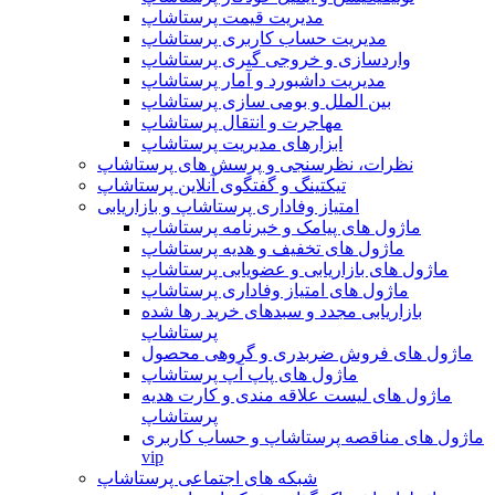
مدیریت قیمت پرستاشاپ
مدیریت حساب کاربری پرستاشاپ
واردسازی و خروجی گیری پرستاشاپ
مدیریت داشبورد و آمار پرستاشاپ
بین الملل و بومی سازی پرستاشاپ
مهاجرت و انتقال پرستاشاپ
ابزارهای مدیریت پرستاشاپ
نظرات، نظرسنجی و پرسش های پرستاشاپ
تیکتینگ و گفتگوی آنلاین پرستاشاپ
امتیاز وفاداری پرستاشاپ و بازاریابی
ماژول های پیامک و خبرنامه پرستاشاپ
ماژول های تخفیف و هدیه پرستاشاپ
ماژول های بازاریابی و عضویابی پرستاشاپ
ماژول های امتیاز وفاداری پرستاشاپ
بازاریابی مجدد و سبدهای خرید رها شده
پرستاشاپ
ماژول های فروش ضربدری و گروهی محصول
ماژول های پاپ آپ پرستاشاپ
ماژول های لیست علاقه مندی و کارت هدیه
پرستاشاپ
ماژول های مناقصه پرستاشاپ و حساب کاربری
vip
شبکه های اجتماعی پرستاشاپ