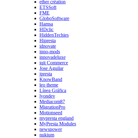
ether création
ETSSoft
FME
GloboSoftware
Hamsa
HDclic
HiddenTechies
Hipresta
idnovate
inno-mods
innovadeluxe
iqit Commerce
Jose Aguilar
jpresta
KnowBand
leo theme
Línea Gráfica
lyondev
Mediacom87
MigrationPro
Motionseed
mypresta england
MyPresta Modules
newspower
nukium