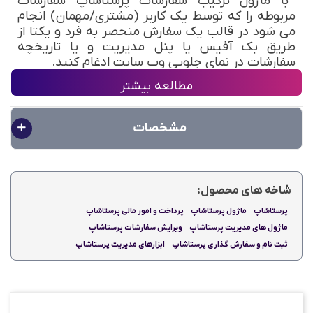
با ماژول ترکیب سفارشات پرستاشاپ سفارشات
مربوطه را که توسط یک کاربر (مشتری/مهمان) انجام
می شود در قالب یک سفارش منحصر به فرد و یکتا
از
طریق بک آفیس یا پنل مدیریت و یا تاریخچه
سفارشات در نمای جلویی وب سایت
ادغام کنید
.
مطالعه بیشتر
مشخصات
کاری که این ماژول برای شما انجام می دهد
شاخه های محصول:
کاهش اختلافات
پرستاشاپ
ماژول پرستاشاپ
پرداخت و امور مالی پرستاشاپ
زمان و هزینه را در تهیه و ارسال چندین سفارش به
ماژول های مدیریت پرستاشاپ
ویرایش سفارشات پرستاشاپ
یک مشتری به حداقل برسانید
.
ثبت نام و سفارش گذاری پرستاشاپ
ابزارهای مدیریت پرستاشاپ
در بیشتر موارد، ترکیب / ادغام سفارشات در یک
سفارش باعث صرفه جویی در هزینه حمل و ارسال
مرسولات شما می شود
.