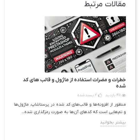
مقالات مرتبط
DEMO
دموی ماژول ترکیب سفارشات
پرستاشاپ
برای مشاهده دمو مدیریت و امکانات این
ماژول می توانید به لینک زیر مراجعه کنید،
اطلاعات ورود به مدیریت دمو در صفحه
ورود مشخص شده است.
خطرات و مضرات استفاده از ماژول و قالب های کد
شده
دموی ماژول در وب سایت
411 بازدید
2
پسندشده
منظور از افزونه‌ها و قالب‌های کد شده در پرستاشاپ، ماژول‌ها
دموی ماژول در پنل مدیریت
و تم‌هایی است که کدهای آن‌ها به صورت رمزگذاری شده...
بیشتر بخوانید
به صورت پیش‌فرض از ارسال هرزنامه و اسپم به
مشتریان خود توسط ایمیل خودداری کنید، هر زمان که