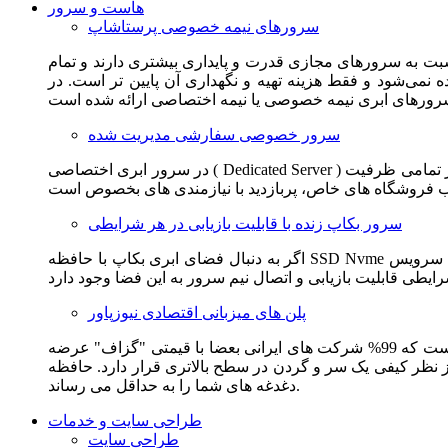
هاست و سرور
سرورهای نیمه خصوصی پرستاشاپ
سبت به سرورهای مجازی قدرت و پایداری بیشتری دارند و تمام
می‌شود و فقط هزینه تهیه و نگهداری آن پایین تر است. در
سرور خصوصی سفارشی مدیریت شده
در سرور ابری اختصاصی ( Dedicated Server ) این امکان برای مشترک فراهم می آید که از تمامی ظرفیت CPU و RAM به همراه سایر امکانات سخت افزاری به طور کامل و بدون به اشتراک گذاشتن با
سرور بکاپ زنده با قابلیت بازیابی در هر شرایطی
اگر به دنبال فضای ابری بکاپ با حافظه SSD Nvme واقعی قدرتمند از شرکت هتزنر آلمان برای وب سایت خود هستید. این سرویس مناسب شماست. یک نسخه زنده از وب سایت شما در این سرویس
پلن های میزبانی اقتصادی نیوزپاور
این سرویس مناسب فروشگاه ها و وب سایت های تازه تاسیس و کم بازدید است. این سرویس از نظر فنی مشابه همان هاست اشتراکی است که 99% شرکت های ایرانی بعضا با قیمتی "گزاف" عرضه
 بالاتری قرار دارد. حافظه SSD Nvme، فضای کاملا ابری، امنیت و پایداری عالی همه چیز را برای ایجاد یک فروشگاه جدید فراهم می کند و
دغدغه های شما را به حداقل می رساند.
طراحی سایت و خدمات
طراحی سایت