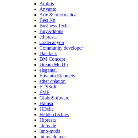
Ambris
Anvanto
Arte & Informatica
Best Kit
Business Tech
BuyAddons
cd presta
Codecanyon
Community developer
Datakick
DM Concept
Dream Me Up
elegantal
Envanto Elenmets
ether création
ETSSoft
FME
GloboSoftware
Hamsa
HDclic
HiddenTechies
Hipresta
idnovate
inno-mods
innovadeluxe