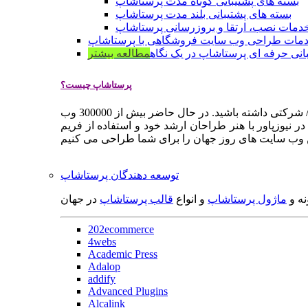
بسته های پشتیبانی کوتاه مدت پرستاشاپ
بسته های پشتیبانی بلند مدت پرستاشاپ
دمات نصب، ارتقا و بروزرسانی پرستاشاپ
مات طراحی وب سایت فروشگاهی با پرستاشاپ
انی حرفه ای پرستاشاپ در یک نگاه
مطالعه بیشتر
پرستاشاپ چیست؟
پرستاشاپ یک سیستم مدیریت وب سایت / فروشگاه آنلاین اپن سورس است که به شما کمک می کند به سرعت یک وب سایت فروشگاهی / شرکتی داشته باشید. در حال حاضر بیش از 300000 وب
 نیوزپاور با هنر طراحان ارشد خود و استفاده از فریم
توسعه دهندگان پرستاشاپ
نه و
ماژول پرستاشاپ
و انواع
قالب پرستاشاپ
در جهان
202ecommerce
4webs
Academic Press
Adalop
addify
Advanced Plugins
Alcalink