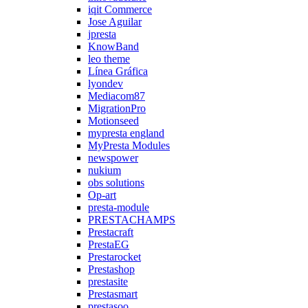
iqit Commerce
Jose Aguilar
jpresta
KnowBand
leo theme
Línea Gráfica
lyondev
Mediacom87
MigrationPro
Motionseed
mypresta england
MyPresta Modules
newspower
nukium
obs solutions
Op-art
presta-module
PRESTACHAMPS
Prestacraft
PrestaEG
Prestarocket
Prestashop
prestasite
Prestasmart
prestasoo