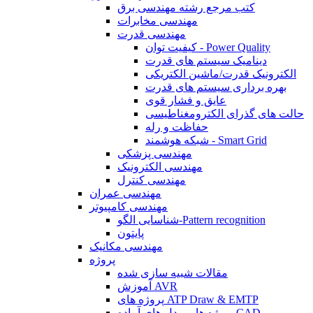
کتب مرجع رشته مهندسی برق
مهندسی مخابرات
مهندسی قدرت
کیفیت توان - Power Quality
دینامیک سیستم های قدرت
الکترونیک قدرت/ماشین الکتریکی
بهره برداری سیستم های قدرت
عایق و فشار قوی
حالت های گذرای الکترومغناطیسی
حفاظت و رله
شبکه هوشمند - Smart Grid
مهندسی پزشکی
مهندسی الکترونیک
مهندسی کنترل
مهندسی عمران
مهندسی کامپیوتر
شناسایی الگو-Pattern recognition
پایتون
مهندسی مکانیک
پروژه
مقالات شبیه سازی شده
آموزش AVR
پروژه های ATP Draw & EMTP
پروژه ها و مدل های آماده CAD