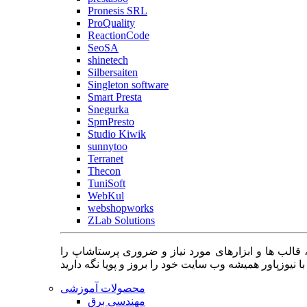
Pronesis SRL
ProQuality
ReactionCode
SeoSA
shinetech
Silbersaiten
Singleton software
Smart Presta
Snegurka
SpmPresto
Studio Kiwik
sunnytoo
Terranet
Thecon
TuniSoft
WebKul
webshopworks
ZLab Solutions
 قالب ها و ابزارهای مورد نیاز و ضروری پرستاشاپ را
محصولات آموزشی
مهندسی برق