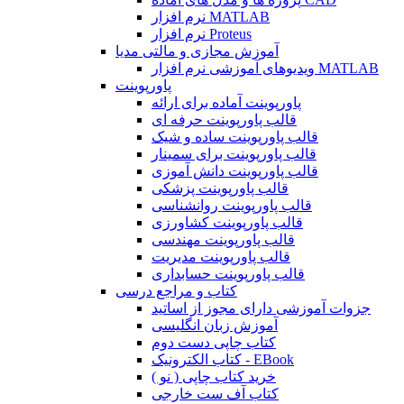
نرم افزار MATLAB
نرم افزار Proteus
آموزش مجازی و مالتی مدیا
ویدیوهای آموزشی نرم افزار MATLAB
پاورپوینت
پاورپوینت آماده برای ارائه
قالب پاورپوینت حرفه ای
قالب پاورپوینت ساده و شیک
قالب پاورپوینت برای سمینار
قالب پاورپوینت دانش آموزی
قالب پاورپوینت پزشکی
قالب پاورپوینت روانشناسی
قالب پاورپوینت کشاورزی
قالب پاورپوینت مهندسی
قالب پاورپوینت مدیریت
قالب پاورپوینت حسابداری
کتاب و مراجع درسی
جزوات آموزشی دارای مجوز از اساتید
آموزش زبان انگلیسی
کتاب چاپی دست دوم
کتاب الکترونیک - EBook
خرید کتاب چاپی ( نو )
کتاب آف ست خارجی