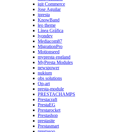
iqit Commerce
Jose Aguilar
jpresta
KnowBand
leo theme
Línea Gráfica
lyondev
Mediacom87
MigrationPro
Motionseed
mypresta england
MyPresta Modules
newspower
nukium
obs solutions
Op-art
presta-module
PRESTACHAMPS
Prestacraft
PrestaEG
Prestarocket
Prestashop
prestasite
Prestasmart
prestasoo