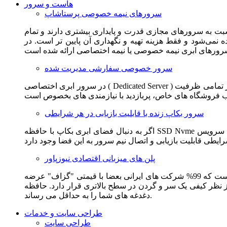
هاست و سرور
سرورهای نیمه خصوصی پرستاشاپ
سبت به سرورهای مجازی قدرت و پایداری بیشتری دارند و تمام
می‌شود و فقط هزینه تهیه و نگهداری آن پایین تر است. در
سرور خصوصی سفارشی مدیریت شده
در سرور ابری اختصاصی ( Dedicated Server ) این امکان برای مشترک فراهم می آید که از تمامی ظرفیت CPU و RAM به همراه سایر امکانات سخت افزاری به طور کامل و بدون به اشتراک گذاشتن با
سرور بکاپ زنده با قابلیت بازیابی در هر شرایطی
اگر به دنبال فضای ابری بکاپ با حافظه SSD Nvme واقعی قدرتمند از شرکت هتزنر آلمان برای وب سایت خود هستید. این سرویس مناسب شماست. یک نسخه زنده از وب سایت شما در این سرویس
پلن های میزبانی اقتصادی نیوزپاور
این سرویس مناسب فروشگاه ها و وب سایت های تازه تاسیس و کم بازدید است. این سرویس از نظر فنی مشابه همان هاست اشتراکی است که 99% شرکت های ایرانی بعضا با قیمتی "گزاف" عرضه
 بالاتری قرار دارد. حافظه SSD Nvme، فضای کاملا ابری، امنیت و پایداری عالی همه چیز را برای ایجاد یک فروشگاه جدید فراهم می کند و
دغدغه های شما را به حداقل می رساند.
طراحی سایت و خدمات
طراحی سایت