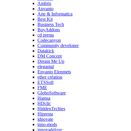
Ambris
Anvanto
Arte & Informatica
Best Kit
Business Tech
BuyAddons
cd presta
Codecanyon
Community developer
Datakick
DM Concept
Dream Me Up
elegantal
Envanto Elenmets
ether création
ETSSoft
FME
GloboSoftware
Hamsa
HDclic
HiddenTechies
Hipresta
idnovate
inno-mods
innovadeluxe