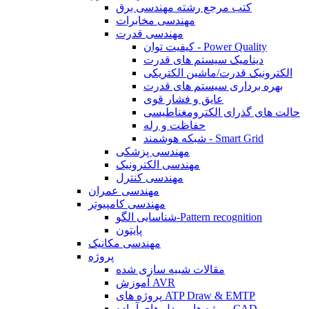
کتب مرجع رشته مهندسی برق
مهندسی مخابرات
مهندسی قدرت
کیفیت توان - Power Quality
دینامیک سیستم های قدرت
الکترونیک قدرت/ماشین الکتریکی
بهره برداری سیستم های قدرت
عایق و فشار قوی
حالت های گذرای الکترومغناطیسی
حفاظت و رله
شبکه هوشمند - Smart Grid
مهندسی پزشکی
مهندسی الکترونیک
مهندسی کنترل
مهندسی عمران
مهندسی کامپیوتر
شناسایی الگو-Pattern recognition
پایتون
مهندسی مکانیک
پروژه
مقالات شبیه سازی شده
آموزش AVR
پروژه های ATP Draw & EMTP
پروژه ها و مدل های آماده CAD