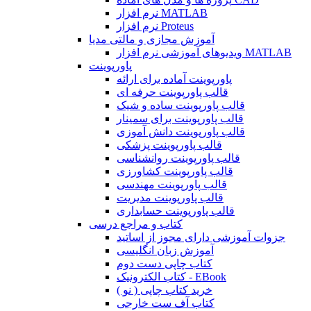
نرم افزار MATLAB
نرم افزار Proteus
آموزش مجازی و مالتی مدیا
ویدیوهای آموزشی نرم افزار MATLAB
پاورپوینت
پاورپوینت آماده برای ارائه
قالب پاورپوینت حرفه ای
قالب پاورپوینت ساده و شیک
قالب پاورپوینت برای سمینار
قالب پاورپوینت دانش آموزی
قالب پاورپوینت پزشکی
قالب پاورپوینت روانشناسی
قالب پاورپوینت کشاورزی
قالب پاورپوینت مهندسی
قالب پاورپوینت مدیریت
قالب پاورپوینت حسابداری
کتاب و مراجع درسی
جزوات آموزشی دارای مجوز از اساتید
آموزش زبان انگلیسی
کتاب چاپی دست دوم
کتاب الکترونیک - EBook
خرید کتاب چاپی ( نو )
کتاب آف ست خارجی