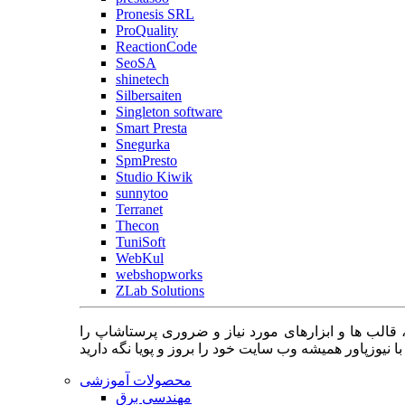
Pronesis SRL
ProQuality
ReactionCode
SeoSA
shinetech
Silbersaiten
Singleton software
Smart Presta
Snegurka
SpmPresto
Studio Kiwik
sunnytoo
Terranet
Thecon
TuniSoft
WebKul
webshopworks
ZLab Solutions
 قالب ها و ابزارهای مورد نیاز و ضروری پرستاشاپ را
محصولات آموزشی
مهندسی برق