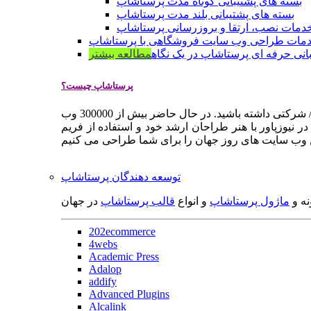
بسته های پشتیبانی کوتاه مدت پرستاشاپ
بسته های پشتیبانی بلند مدت پرستاشاپ
دمات نصب، ارتقا و بروزرسانی پرستاشاپ
مات طراحی وب سایت فروشگاهی با پرستاشاپ
انی حرفه ای پرستاشاپ در یک نگاه
مطالعه بیشتر
پرستاشاپ چیست؟
پرستاشاپ یک سیستم مدیریت وب سایت / فروشگاه آنلاین اپن سورس است که به شما کمک می کند به سرعت یک وب سایت فروشگاهی / شرکتی داشته باشید. در حال حاضر بیش از 300000 وب
 نیوزپاور با هنر طراحان ارشد خود و استفاده از فریم
توسعه دهندگان پرستاشاپ
نه و
ماژول پرستاشاپ
و انواع
قالب پرستاشاپ
در جهان
202ecommerce
4webs
Academic Press
Adalop
addify
Advanced Plugins
Alcalink