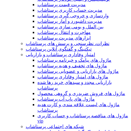
مدیریت قیمت پرستاشاپ
مدیریت حساب کاربری پرستاشاپ
واردسازی و خروجی گیری پرستاشاپ
مدیریت داشبورد و آمار پرستاشاپ
بین الملل و بومی سازی پرستاشاپ
مهاجرت و انتقال پرستاشاپ
ابزارهای مدیریت پرستاشاپ
نظرات، نظرسنجی و پرسش های پرستاشاپ
تیکتینگ و گفتگوی آنلاین پرستاشاپ
امتیاز وفاداری پرستاشاپ و بازاریابی
ماژول های پیامک و خبرنامه پرستاشاپ
ماژول های تخفیف و هدیه پرستاشاپ
ماژول های بازاریابی و عضویابی پرستاشاپ
ماژول های امتیاز وفاداری پرستاشاپ
بازاریابی مجدد و سبدهای خرید رها شده
پرستاشاپ
ماژول های فروش ضربدری و گروهی محصول
ماژول های پاپ آپ پرستاشاپ
ماژول های لیست علاقه مندی و کارت هدیه
پرستاشاپ
ماژول های مناقصه پرستاشاپ و حساب کاربری
vip
شبکه های اجتماعی پرستاشاپ