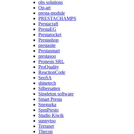
obs solutions
Op-art
presta-module
PRESTACHAMPS
Prestacraft
PrestaEG
Prestarocket
Prestashop
prestasite
Prestasmart
prestasoo
Pronesis SRL
ProQuality
ReactionCode
SeoSA
shinetech
Silbersaiten
Singleton software
Smart Presta
Snegurka
SpmPresto
Studio Kiwik
sunnytoo
Terranet
Thecon