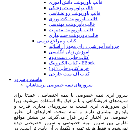
قالب پاورپوینت دانش آموزی
قالب پاورپوینت پزشکی
قالب پاورپوینت روانشناسی
قالب پاورپوینت کشاورزی
قالب پاورپوینت مهندسی
قالب پاورپوینت مدیریت
قالب پاورپوینت حسابداری
کتاب و مراجع درسی
جزوات آموزشی دارای مجوز از اساتید
آموزش زبان انگلیسی
کتاب چاپی دست دوم
کتاب الکترونیک - EBook
خرید کتاب چاپی ( نو )
کتاب آف ست خارجی
هاست و سرور
سرورهای نیمه خصوصی پرستاشاپ
سرور ابری نیمه خصوصی یا نیمه اختصاصی، عمدتا برای
سایت‌های فروشگاهی و با ترافیک بالا استفاده می‌شود. زیرا
این سرورهای ابری نسبت به سرورهای مجازی قدرت و
پایداری بیشتری دارند و تمام سخت افزارهای آن بطور
خصوصی در اختیار کاربر قرار می‌گیرند. در بیشتر مواقع
تفاوتی بین سرور نیمه خصوصی و سرور خصوصی دیده
نمی‌شود و فقط هزینه تهیه و نگهداری آن پایین تر است. در