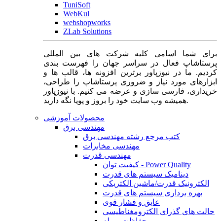
TuniSoft
WebKul
webshopworks
ZLab Solutions
برای شما اسامی کلیه شرکت های بین المللی
پرستاشاپ فعال در سراسر جهان را فهرست بندی
کردیم. ما در نیوزپاور برترین افزونه ها، قالب ها و
ابزارهای مورد نیاز و ضروری پرستاشاپ را طراحی،
خریداری، فارسی سازی و عرضه می کنیم. با نیوزپاور
همیشه وب سایت خود را بروز و پویا نگه دارید.
محصولات آموزشی
مهندسی برق
کتب مرجع رشته مهندسی برق
مهندسی مخابرات
مهندسی قدرت
کیفیت توان - Power Quality
دینامیک سیستم های قدرت
الکترونیک قدرت/ماشین الکتریکی
بهره برداری سیستم های قدرت
عایق و فشار قوی
حالت های گذرای الکترومغناطیسی
حفاظت و رله