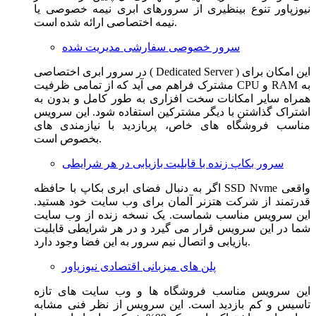
نیوزپاور تنوع بینظیری از سرورهای ابری نیمه خصوصی یا
نیمه اختصاصی ارائه شده است.
سرور خصوصی سفارشی مدیریت شده
در سرور ابری اختصاصی ( Dedicated Server ) این امکان برای
مشترک فراهم می آید که از تمامی ظرفیت CPU و RAM به
همراه سایر امکانات سخت افزاری به طور کامل و بدون به
اشتراک گذاشتن با دیگر مشترکین استفاده شود. این سرویس
مناسب فروشگاه های خاص، پربازدید با نیازمندی های
بخصوص است.
سرور بکاپ زنده با قابلیت بازیابی در هر شرایطی
اگر به دنبال فضای ابری بکاپ با حافظه SSD Nvme واقعی
قدرتمند از شرکت هتزنر آلمان برای وب سایت خود هستید.
این سرویس مناسب شماست. یک نسخه زنده از وب سایت
شما در این سرویس قرار می گیرد و در هر شرایطی قابلیت
بازیابی و اتصال نیم سرور به این فضا وجود دارد.
پلن های میزبانی اقتصادی نیوزپاور
این سرویس مناسب فروشگاه ها و وب سایت های تازه
تاسیس و کم بازدید است. این سرویس از نظر فنی مشابه