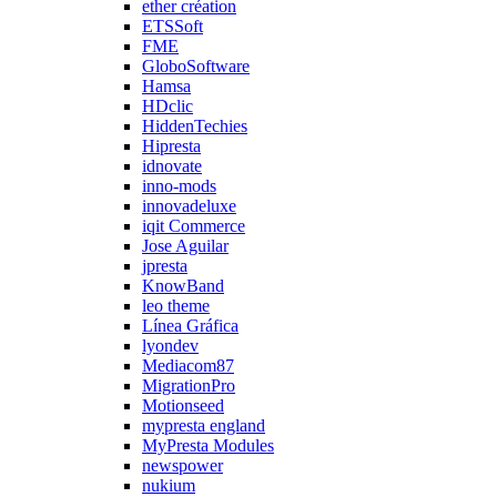
ether création
ETSSoft
FME
GloboSoftware
Hamsa
HDclic
HiddenTechies
Hipresta
idnovate
inno-mods
innovadeluxe
iqit Commerce
Jose Aguilar
jpresta
KnowBand
leo theme
Línea Gráfica
lyondev
Mediacom87
MigrationPro
Motionseed
mypresta england
MyPresta Modules
newspower
nukium