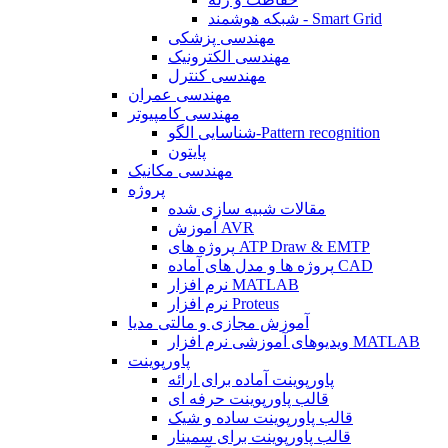
شبکه هوشمند - Smart Grid
مهندسی پزشکی
مهندسی الکترونیک
مهندسی کنترل
مهندسی عمران
مهندسی کامپیوتر
شناسایی الگو-Pattern recognition
پایتون
مهندسی مکانیک
پروژه
مقالات شبیه سازی شده
آموزش AVR
پروژه های ATP Draw & EMTP
پروژه ها و مدل های آماده CAD
نرم افزار MATLAB
نرم افزار Proteus
آموزش مجازی و مالتی مدیا
ویدیوهای آموزشی نرم افزار MATLAB
پاورپوینت
پاورپوینت آماده برای ارائه
قالب پاورپوینت حرفه ای
قالب پاورپوینت ساده و شیک
قالب پاورپوینت برای سمینار