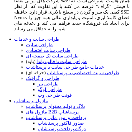
همان هاست اشتراکی است که 99% شرکت های ایرانی بعضا
با قیمتی "گزاف" عرضه می کنند با این تفاوت که از نظر
کیفی یک سر و گردن در سطح بالاتری قرار دارد. حافظه SSD
Nvme، فضای کاملا ابری، امنیت و پایداری عالی همه چیز را
برای ایجاد یک فروشگاه جدید فراهم می کند و دغدغه های
شما را به حداقل می رساند.
طراحی سایت و خدمات
طراحی سایت
طراحی سایت اقتصادی
طراحی سایت تک صفحه ای
طراحی سایت با قالب پاندا
(پایه)
خدمات جامع طراحی سایت با پرستاشاپ
طراحی سایت اختصاصی با پرستاشاپ
(حرفه ای)
طراحی و گرافیک
طراحی بنر
طراحی لوگو
فونت طراحی وب
ماژول پرستاشاپ
بلاگ و تولید محتوای پرستاشاپ
ماژول های B2B پرستاشاپ
پرداخت و امور مالی پرستاشاپ
صدور فاکتور پرستاشاپ
درگاه پرداخت پرستاشاپ