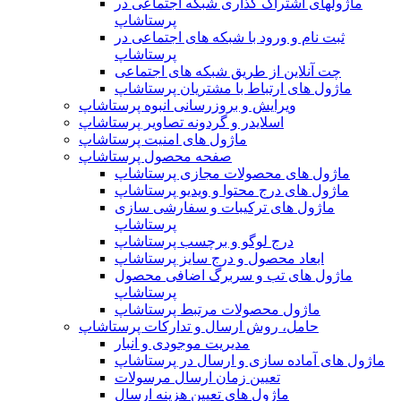
ماژولهای اشتراک‌ گذاری شبکه اجتماعی در
پرستاشاپ
ثبت نام و ورود با شبکه های اجتماعی در
پرستاشاپ
چت آنلاین از طریق شبکه های اجتماعی
ماژول های ارتباط با مشتریان پرستاشاپ
ویرایش و بروزرسانی انبوه پرستاشاپ
اسلایدر و گردونه تصاویر پرستاشاپ
ماژول های امنیت پرستاشاپ
صفحه محصول پرستاشاپ
ماژول های محصولات مجازی پرستاشاپ
ماژول های درج محتوا و ویدیو پرستاشاپ
ماژول های ترکیبات و سفارشی سازی
پرستاشاپ
درج لوگو و برچسب پرستاشاپ
ابعاد محصول و درج سایز پرستاشاپ
ماژول های تب و سربرگ اضافی محصول
پرستاشاپ
ماژول محصولات مرتبط پرستاشاپ
حامل، روش ارسال و تدارکات پرستاشاپ
مدیریت موجودی و انبار
ماژول های آماده سازی و ارسال در پرستاشاپ
تعیین زمان ارسال مرسولات
ماژول های تعیین هزینه ارسال