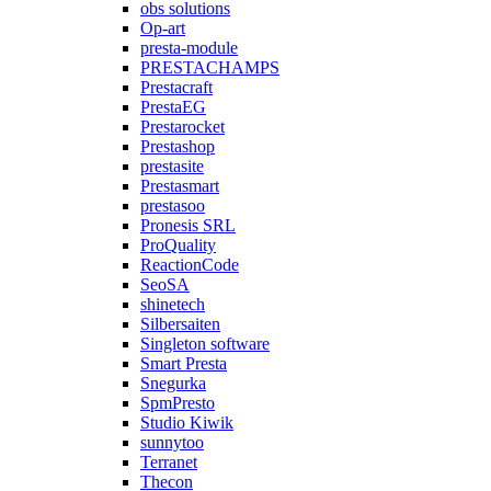
obs solutions
Op-art
presta-module
PRESTACHAMPS
Prestacraft
PrestaEG
Prestarocket
Prestashop
prestasite
Prestasmart
prestasoo
Pronesis SRL
ProQuality
ReactionCode
SeoSA
shinetech
Silbersaiten
Singleton software
Smart Presta
Snegurka
SpmPresto
Studio Kiwik
sunnytoo
Terranet
Thecon