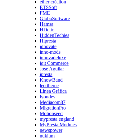
ether création
ETSSoft
FME
GloboSoftware
Hamsa
HDclic
HiddenTechies
Hipresta
idnovate
inno-mods
innovadeluxe
iqit Commerce
Jose Aguilar
jpresta
KnowBand
leo theme
Línea Gráfica
lyondev
Mediacom87
MigrationPro
Motionseed
mypresta england
MyPresta Modules
newspower
nukium