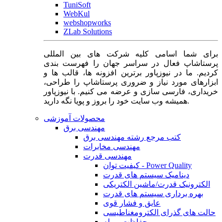
TuniSoft
WebKul
webshopworks
ZLab Solutions
برای شما اسامی کلیه شرکت های بین المللی
پرستاشاپ فعال در سراسر جهان را فهرست بندی
کردیم. ما در نیوزپاور برترین افزونه ها، قالب ها و
ابزارهای مورد نیاز و ضروری پرستاشاپ را طراحی،
خریداری، فارسی سازی و عرضه می کنیم. با نیوزپاور
همیشه وب سایت خود را بروز و پویا نگه دارید.
محصولات آموزشی
مهندسی برق
کتب مرجع رشته مهندسی برق
مهندسی مخابرات
مهندسی قدرت
کیفیت توان - Power Quality
دینامیک سیستم های قدرت
الکترونیک قدرت/ماشین الکتریکی
بهره برداری سیستم های قدرت
عایق و فشار قوی
حالت های گذرای الکترومغناطیسی
حفاظت و رله