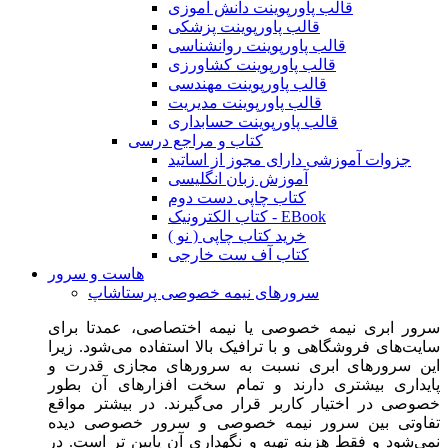
قالب پاورپوینت دانش آموزی
قالب پاورپوینت پزشکی
قالب پاورپوینت روانشناسی
قالب پاورپوینت کشاورزی
قالب پاورپوینت مهندسی
قالب پاورپوینت مدیریت
قالب پاورپوینت حسابداری
کتاب و مراجع درسی
جزوات آموزشی دارای مجوز از اساتید
آموزش زبان انگلیسی
کتاب چاپی دست دوم
کتاب الکترونیک - EBook
خرید کتاب چاپی ( نو )
کتاب آف ست خارجی
هاست و سرور
سرورهای نیمه خصوصی پرستاشاپ
سرور ابری نیمه خصوصی یا نیمه اختصاصی، عمدتا برای
سایت‌های فروشگاهی و با ترافیک بالا استفاده می‌شود. زیرا
این سرورهای ابری نسبت به سرورهای مجازی قدرت و
پایداری بیشتری دارند و تمام سخت افزارهای آن بطور
خصوصی در اختیار کاربر قرار می‌گیرند. در بیشتر مواقع
تفاوتی بین سرور نیمه خصوصی و سرور خصوصی دیده
نمی‌شود و فقط هزینه تهیه و نگهداری آن پایین تر است. در