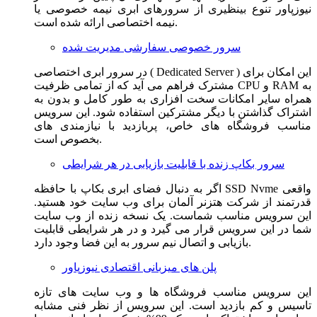
نیوزپاور تنوع بینظیری از سرورهای ابری نیمه خصوصی یا
نیمه اختصاصی ارائه شده است.
سرور خصوصی سفارشی مدیریت شده
در سرور ابری اختصاصی ( Dedicated Server ) این امکان برای
مشترک فراهم می آید که از تمامی ظرفیت CPU و RAM به
همراه سایر امکانات سخت افزاری به طور کامل و بدون به
اشتراک گذاشتن با دیگر مشترکین استفاده شود. این سرویس
مناسب فروشگاه های خاص، پربازدید با نیازمندی های
بخصوص است.
سرور بکاپ زنده با قابلیت بازیابی در هر شرایطی
اگر به دنبال فضای ابری بکاپ با حافظه SSD Nvme واقعی
قدرتمند از شرکت هتزنر آلمان برای وب سایت خود هستید.
این سرویس مناسب شماست. یک نسخه زنده از وب سایت
شما در این سرویس قرار می گیرد و در هر شرایطی قابلیت
بازیابی و اتصال نیم سرور به این فضا وجود دارد.
پلن های میزبانی اقتصادی نیوزپاور
این سرویس مناسب فروشگاه ها و وب سایت های تازه
تاسیس و کم بازدید است. این سرویس از نظر فنی مشابه