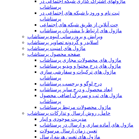
ماژولهای اشتراک‌ گذاری شبکه اجتماعی در
پرستاشاپ
ثبت نام و ورود با شبکه های اجتماعی در
پرستاشاپ
چت آنلاین از طریق شبکه های اجتماعی
ماژول های ارتباط با مشتریان پرستاشاپ
ویرایش و بروزرسانی انبوه پرستاشاپ
اسلایدر و گردونه تصاویر پرستاشاپ
ماژول های امنیت پرستاشاپ
صفحه محصول پرستاشاپ
ماژول های محصولات مجازی پرستاشاپ
ماژول های درج محتوا و ویدیو پرستاشاپ
ماژول های ترکیبات و سفارشی سازی
پرستاشاپ
درج لوگو و برچسب پرستاشاپ
ابعاد محصول و درج سایز پرستاشاپ
ماژول های تب و سربرگ اضافی محصول
پرستاشاپ
ماژول محصولات مرتبط پرستاشاپ
حامل، روش ارسال و تدارکات پرستاشاپ
مدیریت موجودی و انبار
ماژول های آماده سازی و ارسال در پرستاشاپ
تعیین زمان ارسال مرسولات
ماژول های تعیین هزینه ارسال