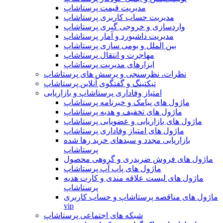
مدیریت قیمت پرستاشاپ
مدیریت حساب کاربری پرستاشاپ
واردسازی و خروجی گیری پرستاشاپ
مدیریت داشبورد و آمار پرستاشاپ
بین الملل و بومی سازی پرستاشاپ
مهاجرت و انتقال پرستاشاپ
ابزارهای مدیریت پرستاشاپ
نظرات، نظرسنجی و پرسش های پرستاشاپ
تیکتینگ و گفتگوی آنلاین پرستاشاپ
امتیاز وفاداری پرستاشاپ و بازاریابی
ماژول های پیامک و خبرنامه پرستاشاپ
ماژول های تخفیف و هدیه پرستاشاپ
ماژول های بازاریابی و عضویابی پرستاشاپ
ماژول های امتیاز وفاداری پرستاشاپ
بازاریابی مجدد و سبدهای خرید رها شده
پرستاشاپ
ماژول های فروش ضربدری و گروهی محصول
ماژول های پاپ آپ پرستاشاپ
ماژول های لیست علاقه مندی و کارت هدیه
پرستاشاپ
ماژول های مناقصه پرستاشاپ و حساب کاربری
vip
شبکه های اجتماعی پرستاشاپ