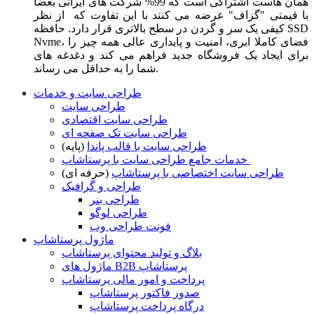
همان هاست اشتراکی است که 99% شرکت های ایرانی بعضا
با قیمتی "گزاف" عرضه می کنند با این تفاوت که از نظر
کیفی یک سر و گردن در سطح بالاتری قرار دارد. حافظه SSD
Nvme، فضای کاملا ابری، امنیت و پایداری عالی همه چیز را
برای ایجاد یک فروشگاه جدید فراهم می کند و دغدغه های
شما را به حداقل می رساند.
طراحی سایت و خدمات
طراحی سایت
طراحی سایت اقتصادی
طراحی سایت تک صفحه ای
طراحی سایت با قالب پاندا
(پایه)
خدمات جامع طراحی سایت با پرستاشاپ
طراحی سایت اختصاصی با پرستاشاپ
(حرفه ای)
طراحی و گرافیک
طراحی بنر
طراحی لوگو
فونت طراحی وب
ماژول پرستاشاپ
بلاگ و تولید محتوای پرستاشاپ
ماژول های B2B پرستاشاپ
پرداخت و امور مالی پرستاشاپ
صدور فاکتور پرستاشاپ
درگاه پرداخت پرستاشاپ