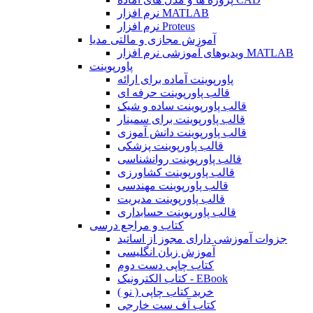
نرم افزار MATLAB
نرم افزار Proteus
آموزش مجازی و مالتی مدیا
ویدیوهای آموزشی نرم افزار MATLAB
پاورپوینت
پاورپوینت آماده برای ارائه
قالب پاورپوینت حرفه ای
قالب پاورپوینت ساده و شیک
قالب پاورپوینت برای سمینار
قالب پاورپوینت دانش آموزی
قالب پاورپوینت پزشکی
قالب پاورپوینت روانشناسی
قالب پاورپوینت کشاورزی
قالب پاورپوینت مهندسی
قالب پاورپوینت مدیریت
قالب پاورپوینت حسابداری
کتاب و مراجع درسی
جزوات آموزشی دارای مجوز از اساتید
آموزش زبان انگلیسی
کتاب چاپی دست دوم
کتاب الکترونیک - EBook
خرید کتاب چاپی ( نو )
کتاب آف ست خارجی