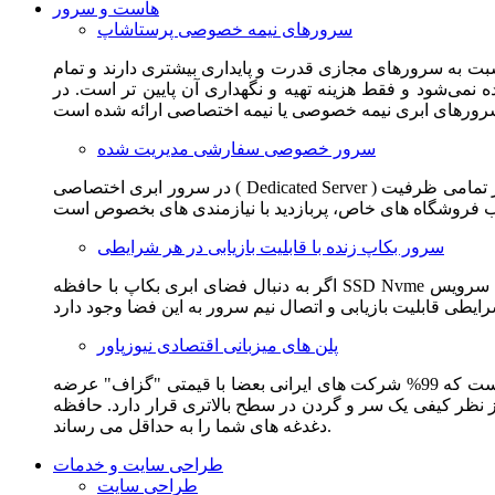
هاست و سرور
سرورهای نیمه خصوصی پرستاشاپ
سبت به سرورهای مجازی قدرت و پایداری بیشتری دارند و تمام
می‌شود و فقط هزینه تهیه و نگهداری آن پایین تر است. در
سرور خصوصی سفارشی مدیریت شده
در سرور ابری اختصاصی ( Dedicated Server ) این امکان برای مشترک فراهم می آید که از تمامی ظرفیت CPU و RAM به همراه سایر امکانات سخت افزاری به طور کامل و بدون به اشتراک گذاشتن با
سرور بکاپ زنده با قابلیت بازیابی در هر شرایطی
اگر به دنبال فضای ابری بکاپ با حافظه SSD Nvme واقعی قدرتمند از شرکت هتزنر آلمان برای وب سایت خود هستید. این سرویس مناسب شماست. یک نسخه زنده از وب سایت شما در این سرویس
پلن های میزبانی اقتصادی نیوزپاور
این سرویس مناسب فروشگاه ها و وب سایت های تازه تاسیس و کم بازدید است. این سرویس از نظر فنی مشابه همان هاست اشتراکی است که 99% شرکت های ایرانی بعضا با قیمتی "گزاف" عرضه
 بالاتری قرار دارد. حافظه SSD Nvme، فضای کاملا ابری، امنیت و پایداری عالی همه چیز را برای ایجاد یک فروشگاه جدید فراهم می کند و
دغدغه های شما را به حداقل می رساند.
طراحی سایت و خدمات
طراحی سایت