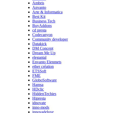
Ambris
Anvanto
Arte & Informatica
Best Kit
Business Tech
BuyAddons
cd presta
Codecanyon
Community developer
Datakick
DM Concept
Dream Me Up
elegantal
Envanto Elenmets
ether création
ETSSoft
FME
GloboSoftware
Hamsa
HDclic
HiddenTechies
Hipresta
idnovate
inno-mods
innovadeluxe