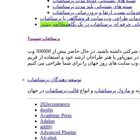
بسته های پشتیبانی کوتاه مدت پرستاشاپ
بسته های پشتیبانی بلند مدت پرستاشاپ
دمات نصب، ارتقا و بروزرسانی پرستاشاپ
مات طراحی وب سایت فروشگاهی با پرستاشاپ
انی حرفه ای پرستاشاپ در یک نگاه
مطالعه بیشتر
پرستاشاپ چیست؟
پرستاشاپ یک سیستم مدیریت وب سایت / فروشگاه آنلاین اپن سورس است که به شما کمک می کند به سرعت یک وب سایت فروشگاهی / شرکتی داشته باشید. در حال حاضر بیش از 300000 وب
 نیوزپاور با هنر طراحان ارشد خود و استفاده از فریم
توسعه دهندگان پرستاشاپ
نه و
ماژول پرستاشاپ
و انواع
قالب پرستاشاپ
در جهان
202ecommerce
4webs
Academic Press
Adalop
addify
Advanced Plugins
Alcalink