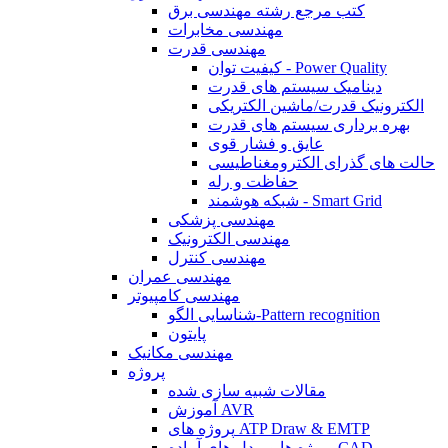
کتب مرجع رشته مهندسی برق
مهندسی مخابرات
مهندسی قدرت
کیفیت توان - Power Quality
دینامیک سیستم های قدرت
الکترونیک قدرت/ماشین الکتریکی
بهره برداری سیستم های قدرت
عایق و فشار قوی
حالت های گذرای الکترومغناطیسی
حفاظت و رله
شبکه هوشمند - Smart Grid
مهندسی پزشکی
مهندسی الکترونیک
مهندسی کنترل
مهندسی عمران
مهندسی کامپیوتر
شناسایی الگو-Pattern recognition
پایتون
مهندسی مکانیک
پروژه
مقالات شبیه سازی شده
آموزش AVR
پروژه های ATP Draw & EMTP
پروژه ها و مدل های آماده CAD