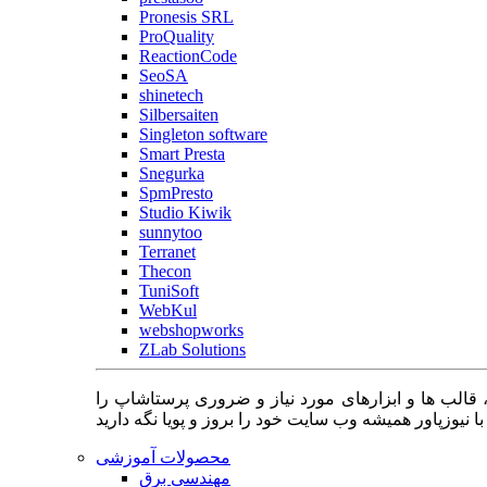
Pronesis SRL
ProQuality
ReactionCode
SeoSA
shinetech
Silbersaiten
Singleton software
Smart Presta
Snegurka
SpmPresto
Studio Kiwik
sunnytoo
Terranet
Thecon
TuniSoft
WebKul
webshopworks
ZLab Solutions
 قالب ها و ابزارهای مورد نیاز و ضروری پرستاشاپ را
محصولات آموزشی
مهندسی برق