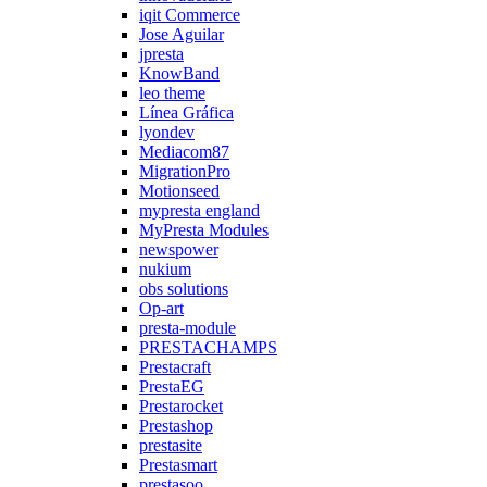
iqit Commerce
Jose Aguilar
jpresta
KnowBand
leo theme
Línea Gráfica
lyondev
Mediacom87
MigrationPro
Motionseed
mypresta england
MyPresta Modules
newspower
nukium
obs solutions
Op-art
presta-module
PRESTACHAMPS
Prestacraft
PrestaEG
Prestarocket
Prestashop
prestasite
Prestasmart
prestasoo