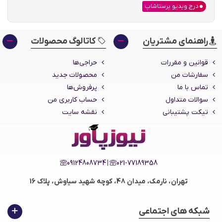
درج ویدیو پرستاشاپ
نسخه 1.0.3 :
حل باگ نمایش در نسخه موبایلی
راهنمای مشتریان
کاتالوگ محصولات
نسخه 1.0.1 :
قوانین و مقررات
حراجی‌ها
سفارشات من
محصولات جدید
گزینه ای برای آپلود ریز عکسها برای ویدیوها
تماس با ما
پرفروش‌ها
اضافه شده است.
سوالات متداول
حساب کاربری من
تیکت پشتیبانی
نقشه سایت
رفع باگ شد: در نسخه پیشین دکمه‌های ویدیو
هنگام استفاده از صفحه‌بندی در صفحات
فهرست محصول کار نمی‌کردند.
09124808734
|
021-77189358
اکنون در نسخه جدید، انتخاب ویدیوها برای
همه زبان‌ها اجباری نیست. پیش از این باید
تهران، نارمک، میدان 48، کوچه شهید سیاوش، پلاک 16
برای هر زبان فعال یک ویدیو/کلیپ مجزایی
آپلود شود.
شبکه های اجتماعی