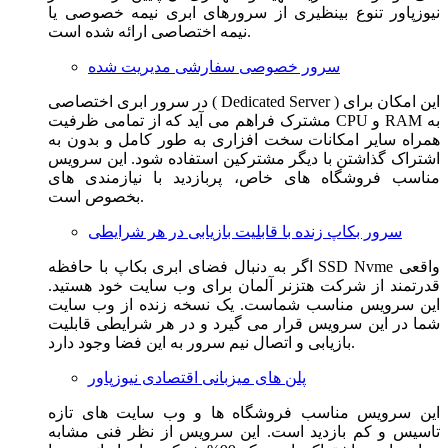
نیوزپاور تنوع بینظیری از سرورهای ابری نیمه خصوصی یا
نیمه اختصاصی ارائه شده است.
سرور خصوصی سفارشی مدیریت شده
در سرور ابری اختصاصی ( Dedicated Server ) این امکان برای
مشترک فراهم می آید که از تمامی ظرفیت CPU و RAM به
همراه سایر امکانات سخت افزاری به طور کامل و بدون به
اشتراک گذاشتن با دیگر مشترکین استفاده شود. این سرویس
مناسب فروشگاه های خاص، پربازدید با نیازمندی های
بخصوص است.
سرور بکاپ زنده با قابلیت بازیابی در هر شرایطی
اگر به دنبال فضای ابری بکاپ با حافظه SSD Nvme واقعی
قدرتمند از شرکت هتزنر آلمان برای وب سایت خود هستید.
این سرویس مناسب شماست. یک نسخه زنده از وب سایت
شما در این سرویس قرار می گیرد و در هر شرایطی قابلیت
بازیابی و اتصال نیم سرور به این فضا وجود دارد.
پلن های میزبانی اقتصادی نیوزپاور
این سرویس مناسب فروشگاه ها و وب سایت های تازه
تاسیس و کم بازدید است. این سرویس از نظر فنی مشابه