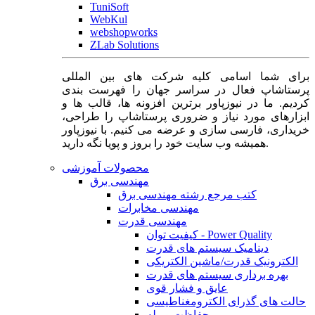
TuniSoft
WebKul
webshopworks
ZLab Solutions
برای شما اسامی کلیه شرکت های بین المللی
پرستاشاپ فعال در سراسر جهان را فهرست بندی
کردیم. ما در نیوزپاور برترین افزونه ها، قالب ها و
ابزارهای مورد نیاز و ضروری پرستاشاپ را طراحی،
خریداری، فارسی سازی و عرضه می کنیم. با نیوزپاور
همیشه وب سایت خود را بروز و پویا نگه دارید.
محصولات آموزشی
مهندسی برق
کتب مرجع رشته مهندسی برق
مهندسی مخابرات
مهندسی قدرت
کیفیت توان - Power Quality
دینامیک سیستم های قدرت
الکترونیک قدرت/ماشین الکتریکی
بهره برداری سیستم های قدرت
عایق و فشار قوی
حالت های گذرای الکترومغناطیسی
حفاظت و رله