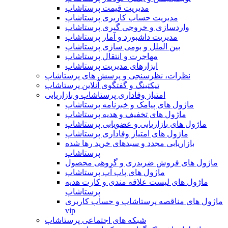
مدیریت قیمت پرستاشاپ
مدیریت حساب کاربری پرستاشاپ
واردسازی و خروجی گیری پرستاشاپ
مدیریت داشبورد و آمار پرستاشاپ
بین الملل و بومی سازی پرستاشاپ
مهاجرت و انتقال پرستاشاپ
ابزارهای مدیریت پرستاشاپ
نظرات، نظرسنجی و پرسش های پرستاشاپ
تیکتینگ و گفتگوی آنلاین پرستاشاپ
امتیاز وفاداری پرستاشاپ و بازاریابی
ماژول های پیامک و خبرنامه پرستاشاپ
ماژول های تخفیف و هدیه پرستاشاپ
ماژول های بازاریابی و عضویابی پرستاشاپ
ماژول های امتیاز وفاداری پرستاشاپ
بازاریابی مجدد و سبدهای خرید رها شده
پرستاشاپ
ماژول های فروش ضربدری و گروهی محصول
ماژول های پاپ آپ پرستاشاپ
ماژول های لیست علاقه مندی و کارت هدیه
پرستاشاپ
ماژول های مناقصه پرستاشاپ و حساب کاربری
vip
شبکه های اجتماعی پرستاشاپ