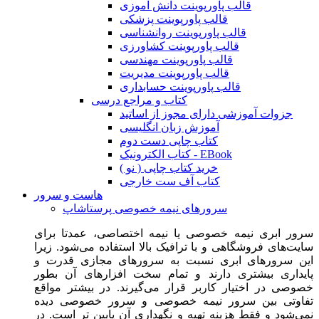
قالب پاورپوینت دانش آموزی
قالب پاورپوینت پزشکی
قالب پاورپوینت روانشناسی
قالب پاورپوینت کشاورزی
قالب پاورپوینت مهندسی
قالب پاورپوینت مدیریت
قالب پاورپوینت حسابداری
کتاب و مراجع درسی
جزوات آموزشی دارای مجوز از اساتید
آموزش زبان انگلیسی
کتاب چاپی دست دوم
کتاب الکترونیک - EBook
خرید کتاب چاپی ( نو )
کتاب آف ست خارجی
هاست و سرور
سرورهای نیمه خصوصی پرستاشاپ
سرور ابری نیمه خصوصی یا نیمه اختصاصی، عمدتا برای
سایت‌های فروشگاهی و با ترافیک بالا استفاده می‌شود. زیرا
این سرورهای ابری نسبت به سرورهای مجازی قدرت و
پایداری بیشتری دارند و تمام سخت افزارهای آن بطور
خصوصی در اختیار کاربر قرار می‌گیرند. در بیشتر مواقع
تفاوتی بین سرور نیمه خصوصی و سرور خصوصی دیده
نمی‌شود و فقط هزینه تهیه و نگهداری آن پایین تر است. در