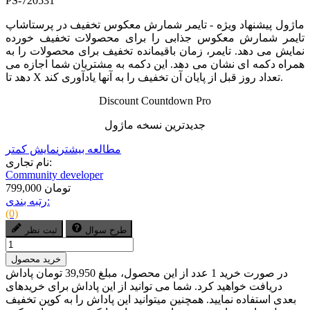
PS-720531
ماژول پیشنهاد ویژه - تایمر شمارش معکوس تخفیف در پرستاشاپ
تایمر شمارش معکوس جذابی را برای محصولات تخفیف خورده
نمایش می دهد. تایمر، زمان باقیمانده تخفیف برای محصولات را به
همراه دکمه ای نشان می دهد. این دکمه به مشتریان شما اجازه می
دهد تا X تعداد روز قبل از پایان آن تخفیف را به آنها یادآوری کند.
Discount Countdown Pro
جدیدترین نسخه ماژول
مطالعه بیشتر
نمایش کمتر
نام تجاری:
Community developer
799,000 تومان
رتبه بندی:
(0)
طرح سوال
ثبت نظر
خرید محصول
در صورت خرید 1 عدد از این محصول، مبلغ 39,950 تومان پاداش
دریافت خواهید کرد. شما می توانید از این پاداش برای خریدهای
بعدی استفاده نمایید. همچنین میتوانید این پاداش را به کوپن تخفیف