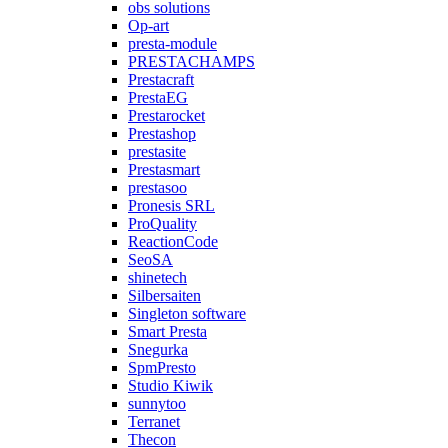
obs solutions
Op-art
presta-module
PRESTACHAMPS
Prestacraft
PrestaEG
Prestarocket
Prestashop
prestasite
Prestasmart
prestasoo
Pronesis SRL
ProQuality
ReactionCode
SeoSA
shinetech
Silbersaiten
Singleton software
Smart Presta
Snegurka
SpmPresto
Studio Kiwik
sunnytoo
Terranet
Thecon