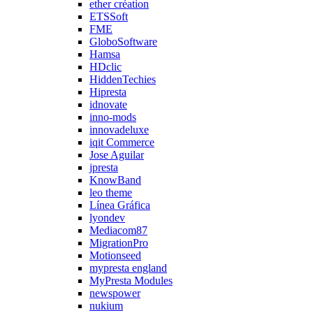
ether création
ETSSoft
FME
GloboSoftware
Hamsa
HDclic
HiddenTechies
Hipresta
idnovate
inno-mods
innovadeluxe
iqit Commerce
Jose Aguilar
jpresta
KnowBand
leo theme
Línea Gráfica
lyondev
Mediacom87
MigrationPro
Motionseed
mypresta england
MyPresta Modules
newspower
nukium