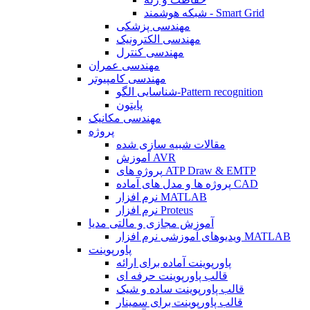
شبکه هوشمند - Smart Grid
مهندسی پزشکی
مهندسی الکترونیک
مهندسی کنترل
مهندسی عمران
مهندسی کامپیوتر
شناسایی الگو-Pattern recognition
پایتون
مهندسی مکانیک
پروژه
مقالات شبیه سازی شده
آموزش AVR
پروژه های ATP Draw & EMTP
پروژه ها و مدل های آماده CAD
نرم افزار MATLAB
نرم افزار Proteus
آموزش مجازی و مالتی مدیا
ویدیوهای آموزشی نرم افزار MATLAB
پاورپوینت
پاورپوینت آماده برای ارائه
قالب پاورپوینت حرفه ای
قالب پاورپوینت ساده و شیک
قالب پاورپوینت برای سمینار