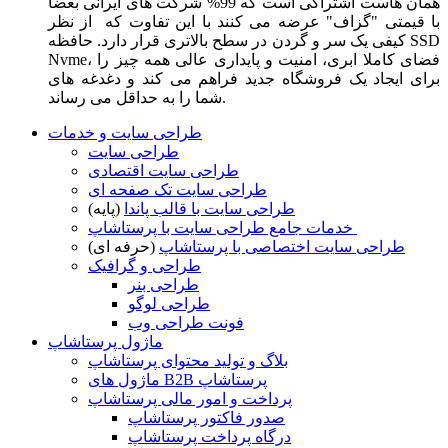
همان هاست اشتراکی است که 99% شرکت های ایرانی بعضا
با قیمتی "گزاف" عرضه می کنند با این تفاوت که از نظر
کیفی یک سر و گردن در سطح بالاتری قرار دارد. حافظه SSD
Nvme، فضای کاملا ابری، امنیت و پایداری عالی همه چیز را
برای ایجاد یک فروشگاه جدید فراهم می کند و دغدغه های
شما را به حداقل می رساند.
طراحی سایت و خدمات
طراحی سایت
طراحی سایت اقتصادی
طراحی سایت تک صفحه ای
طراحی سایت با قالب پاندا
(پایه)
خدمات جامع طراحی سایت با پرستاشاپ
طراحی سایت اختصاصی با پرستاشاپ
(حرفه ای)
طراحی و گرافیک
طراحی بنر
طراحی لوگو
فونت طراحی وب
ماژول پرستاشاپ
بلاگ و تولید محتوای پرستاشاپ
ماژول های B2B پرستاشاپ
پرداخت و امور مالی پرستاشاپ
صدور فاکتور پرستاشاپ
درگاه پرداخت پرستاشاپ