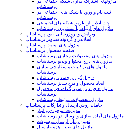
ماژولهای اشتراک‌ گذاری شبکه اجتماعی در
پرستاشاپ
ثبت نام و ورود با شبکه های اجتماعی در
پرستاشاپ
چت آنلاین از طریق شبکه های اجتماعی
ماژول های ارتباط با مشتریان پرستاشاپ
ویرایش و بروزرسانی انبوه پرستاشاپ
اسلایدر و گردونه تصاویر پرستاشاپ
ماژول های امنیت پرستاشاپ
صفحه محصول پرستاشاپ
ماژول های محصولات مجازی پرستاشاپ
ماژول های درج محتوا و ویدیو پرستاشاپ
ماژول های ترکیبات و سفارشی سازی
پرستاشاپ
درج لوگو و برچسب پرستاشاپ
ابعاد محصول و درج سایز پرستاشاپ
ماژول های تب و سربرگ اضافی محصول
پرستاشاپ
ماژول محصولات مرتبط پرستاشاپ
حامل، روش ارسال و تدارکات پرستاشاپ
مدیریت موجودی و انبار
ماژول های آماده سازی و ارسال در پرستاشاپ
تعیین زمان ارسال مرسولات
ماژول های تعیین هزینه ارسال