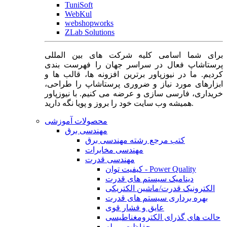
TuniSoft
WebKul
webshopworks
ZLab Solutions
برای شما اسامی کلیه شرکت های بین المللی
پرستاشاپ فعال در سراسر جهان را فهرست بندی
کردیم. ما در نیوزپاور برترین افزونه ها، قالب ها و
ابزارهای مورد نیاز و ضروری پرستاشاپ را طراحی،
خریداری، فارسی سازی و عرضه می کنیم. با نیوزپاور
همیشه وب سایت خود را بروز و پویا نگه دارید.
محصولات آموزشی
مهندسی برق
کتب مرجع رشته مهندسی برق
مهندسی مخابرات
مهندسی قدرت
کیفیت توان - Power Quality
دینامیک سیستم های قدرت
الکترونیک قدرت/ماشین الکتریکی
بهره برداری سیستم های قدرت
عایق و فشار قوی
حالت های گذرای الکترومغناطیسی
حفاظت و رله