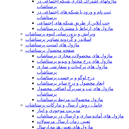
ماژولهای اشتراک‌ گذاری شبکه اجتماعی در
پرستاشاپ
ثبت نام و ورود با شبکه های اجتماعی در
پرستاشاپ
چت آنلاین از طریق شبکه های اجتماعی
ماژول های ارتباط با مشتریان پرستاشاپ
ویرایش و بروزرسانی انبوه پرستاشاپ
اسلایدر و گردونه تصاویر پرستاشاپ
ماژول های امنیت پرستاشاپ
صفحه محصول پرستاشاپ
ماژول های محصولات مجازی پرستاشاپ
ماژول های درج محتوا و ویدیو پرستاشاپ
ماژول های ترکیبات و سفارشی سازی
پرستاشاپ
درج لوگو و برچسب پرستاشاپ
ابعاد محصول و درج سایز پرستاشاپ
ماژول های تب و سربرگ اضافی محصول
پرستاشاپ
ماژول محصولات مرتبط پرستاشاپ
حامل، روش ارسال و تدارکات پرستاشاپ
مدیریت موجودی و انبار
ماژول های آماده سازی و ارسال در پرستاشاپ
تعیین زمان ارسال مرسولات
ماژول های تعیین هزینه ارسال