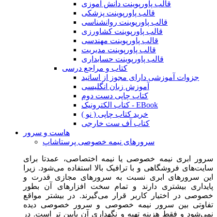
قالب پاورپوینت دانش آموزی
قالب پاورپوینت پزشکی
قالب پاورپوینت روانشناسی
قالب پاورپوینت کشاورزی
قالب پاورپوینت مهندسی
قالب پاورپوینت مدیریت
قالب پاورپوینت حسابداری
کتاب و مراجع درسی
جزوات آموزشی دارای مجوز از اساتید
آموزش زبان انگلیسی
کتاب چاپی دست دوم
کتاب الکترونیک - EBook
خرید کتاب چاپی ( نو )
کتاب آف ست خارجی
هاست و سرور
سرورهای نیمه خصوصی پرستاشاپ
سرور ابری نیمه خصوصی یا نیمه اختصاصی، عمدتا برای
سایت‌های فروشگاهی و با ترافیک بالا استفاده می‌شود. زیرا
این سرورهای ابری نسبت به سرورهای مجازی قدرت و
پایداری بیشتری دارند و تمام سخت افزارهای آن بطور
خصوصی در اختیار کاربر قرار می‌گیرند. در بیشتر مواقع
تفاوتی بین سرور نیمه خصوصی و سرور خصوصی دیده
نمی‌شود و فقط هزینه تهیه و نگهداری آن پایین تر است. در