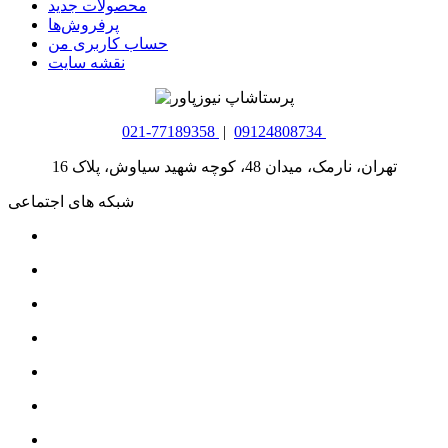
محصولات جدید
پرفروش‌ها
حساب کاربری من
نقشه سایت
021-77189358
|
09124808734
تهران، نارمک، میدان 48، کوچه شهید سیاوش، پلاک 16
شبکه های اجتماعی