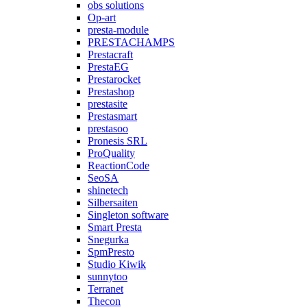
obs solutions
Op-art
presta-module
PRESTACHAMPS
Prestacraft
PrestaEG
Prestarocket
Prestashop
prestasite
Prestasmart
prestasoo
Pronesis SRL
ProQuality
ReactionCode
SeoSA
shinetech
Silbersaiten
Singleton software
Smart Presta
Snegurka
SpmPresto
Studio Kiwik
sunnytoo
Terranet
Thecon