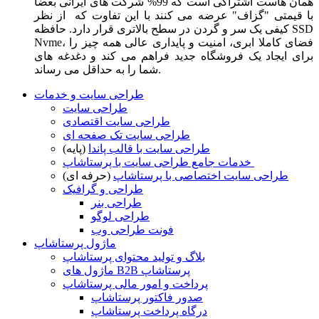
همان هاست اشتراکی است که 99% شرکت های ایرانی بعضا
با قیمتی "گزاف" عرضه می کنند با این تفاوت که از نظر
کیفی یک سر و گردن در سطح بالاتری قرار دارد. حافظه SSD
Nvme، فضای کاملا ابری، امنیت و پایداری عالی همه چیز را
برای ایجاد یک فروشگاه جدید فراهم می کند و دغدغه های
شما را به حداقل می رساند.
طراحی سایت و خدمات
طراحی سایت
طراحی سایت اقتصادی
طراحی سایت تک صفحه ای
طراحی سایت با قالب پاندا
(پایه)
خدمات جامع طراحی سایت با پرستاشاپ
طراحی سایت اختصاصی با پرستاشاپ
(حرفه ای)
طراحی و گرافیک
طراحی بنر
طراحی لوگو
فونت طراحی وب
ماژول پرستاشاپ
بلاگ و تولید محتوای پرستاشاپ
ماژول های B2B پرستاشاپ
پرداخت و امور مالی پرستاشاپ
صدور فاکتور پرستاشاپ
درگاه پرداخت پرستاشاپ