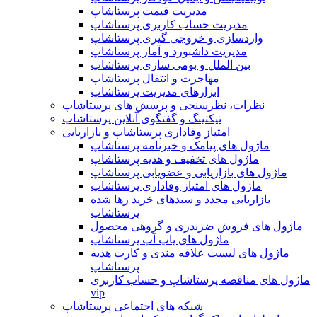
مدیریت قیمت پرستاشاپ
مدیریت حساب کاربری پرستاشاپ
واردسازی و خروجی گیری پرستاشاپ
مدیریت داشبورد و آمار پرستاشاپ
بین الملل و بومی سازی پرستاشاپ
مهاجرت و انتقال پرستاشاپ
ابزارهای مدیریت پرستاشاپ
نظرات، نظرسنجی و پرسش های پرستاشاپ
تیکتینگ و گفتگوی آنلاین پرستاشاپ
امتیاز وفاداری پرستاشاپ و بازاریابی
ماژول های پیامک و خبرنامه پرستاشاپ
ماژول های تخفیف و هدیه پرستاشاپ
ماژول های بازاریابی و عضویابی پرستاشاپ
ماژول های امتیاز وفاداری پرستاشاپ
بازاریابی مجدد و سبدهای خرید رها شده
پرستاشاپ
ماژول های فروش ضربدری و گروهی محصول
ماژول های پاپ آپ پرستاشاپ
ماژول های لیست علاقه مندی و کارت هدیه
پرستاشاپ
ماژول های مناقصه پرستاشاپ و حساب کاربری
vip
شبکه های اجتماعی پرستاشاپ