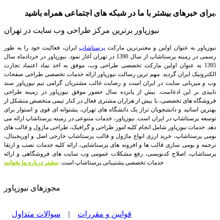
برای خبرهای بیشتر با ما در شبکه های اجتماعی همراه باشید.
نیوزپاور برترین مرکز طراحی وب سایت در تهران
نیوزپاور به عنوان اولین و معتبرترین مارکت
پرستاشاپ
ایران، فعالیت خود را به طور
رسمی در زمینه پرستاشاپ از سال 1390 در تهران آغاز نمود. نیوزپاور در خردادماه سال
1395 به عنوان اولین مارکت تخصصی طراحی وب، موفق به اخذ نماد اعتماد تجارت
الکترونیک ایران گردید. مهم ترین رسالت نیوزپاور ارائه خدمات تخصصی طراحی صفحات
وب و میزبانی سایت در ایران است و رضایت غالب مشتریان گرامی تیم نیوزپاور سند
تاییدی بر این ادعاست. بیش از پانزده سال حضور موفق نیوزپاور در زمینه طراحی
فروشگاه های تخصصی، با بیش از هزاران مشتری فعال در کنار تیمی متخصص متشکل از
بهترین اساتید و دانشجویان تراز یک دانشگاه های تهران، پشتوانه ای قوی و استوار برای
توسعه پرستاشاپ در ایران است.
نیوزپاور، خدمات متنوعی در زمینه پرستاشاپ ارائه می
دهد. خدمات نیوزپاور شامل انجام کلیه امور طراحی و گرافیک، طراحی ماژول و قالب های
بومی پرستاشاپ، خرید ارزی انواع ماژول و قالب پرستاشاپ خارجی اصل و اوریجینال،
ترجمه و بومی سازی قالب ها و افزونه های پرستاشاپی، ارائه کلیه خدمات نصب و ارتقا
پرستاشاپ، اصلاح کدنویسی، رفع مشکلات عمومی وب سایت های فروشگاهی و ارائه
خدمات تخصصی پشتیبانی پرستاشاپ است.
بیشتر درباره ما بخوانید
مجوزهای نیوزپاور
قوانین و مقررات
|
سوالات متداول