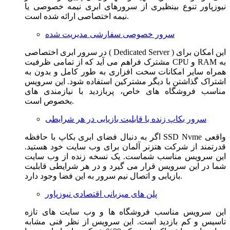
نیوزپاور تنوع بینظیری از سرورهای ابری نیمه خصوصی یا
نیمه اختصاصی ارائه شده است.
سرور خصوصی سفارشی مدیریت شده
در سرور ابری اختصاصی ( Dedicated Server ) این امکان برای
مشترک فراهم می آید که از تمامی ظرفیت CPU و RAM به
همراه سایر امکانات سخت افزاری به طور کامل و بدون به
اشتراک گذاشتن با دیگر مشترکین استفاده شود. این سرویس
مناسب فروشگاه های خاص، پربازدید با نیازمندی های
بخصوص است.
سرور بکاپ زنده با قابلیت بازیابی در هر شرایطی
اگر به دنبال فضای ابری بکاپ با حافظه SSD Nvme واقعی
قدرتمند از شرکت هتزنر آلمان برای وب سایت خود هستید.
این سرویس مناسب شماست. یک نسخه زنده از وب سایت
شما در این سرویس قرار می گیرد و در هر شرایطی قابلیت
بازیابی و اتصال نیم سرور به این فضا وجود دارد.
پلن های میزبانی اقتصادی نیوزپاور
این سرویس مناسب فروشگاه ها و وب سایت های تازه
تاسیس و کم بازدید است. این سرویس از نظر فنی مشابه