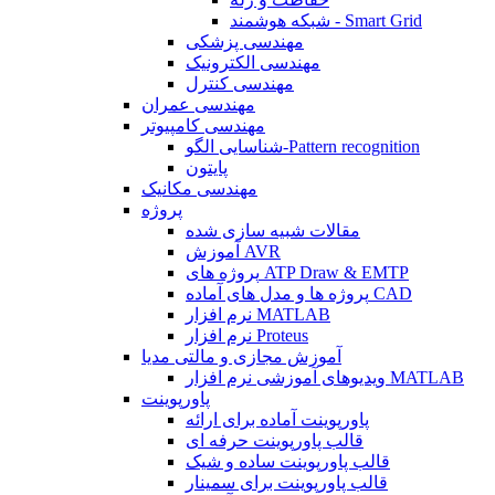
شبکه هوشمند - Smart Grid
مهندسی پزشکی
مهندسی الکترونیک
مهندسی کنترل
مهندسی عمران
مهندسی کامپیوتر
شناسایی الگو-Pattern recognition
پایتون
مهندسی مکانیک
پروژه
مقالات شبیه سازی شده
آموزش AVR
پروژه های ATP Draw & EMTP
پروژه ها و مدل های آماده CAD
نرم افزار MATLAB
نرم افزار Proteus
آموزش مجازی و مالتی مدیا
ویدیوهای آموزشی نرم افزار MATLAB
پاورپوینت
پاورپوینت آماده برای ارائه
قالب پاورپوینت حرفه ای
قالب پاورپوینت ساده و شیک
قالب پاورپوینت برای سمینار