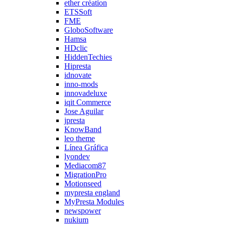
ether création
ETSSoft
FME
GloboSoftware
Hamsa
HDclic
HiddenTechies
Hipresta
idnovate
inno-mods
innovadeluxe
iqit Commerce
Jose Aguilar
jpresta
KnowBand
leo theme
Línea Gráfica
lyondev
Mediacom87
MigrationPro
Motionseed
mypresta england
MyPresta Modules
newspower
nukium