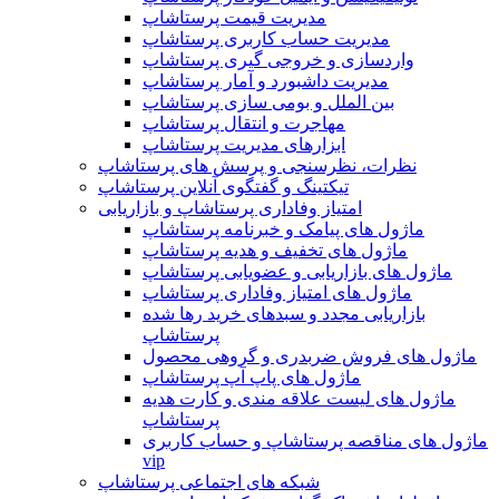
مدیریت قیمت پرستاشاپ
مدیریت حساب کاربری پرستاشاپ
واردسازی و خروجی گیری پرستاشاپ
مدیریت داشبورد و آمار پرستاشاپ
بین الملل و بومی سازی پرستاشاپ
مهاجرت و انتقال پرستاشاپ
ابزارهای مدیریت پرستاشاپ
نظرات، نظرسنجی و پرسش های پرستاشاپ
تیکتینگ و گفتگوی آنلاین پرستاشاپ
امتیاز وفاداری پرستاشاپ و بازاریابی
ماژول های پیامک و خبرنامه پرستاشاپ
ماژول های تخفیف و هدیه پرستاشاپ
ماژول های بازاریابی و عضویابی پرستاشاپ
ماژول های امتیاز وفاداری پرستاشاپ
بازاریابی مجدد و سبدهای خرید رها شده
پرستاشاپ
ماژول های فروش ضربدری و گروهی محصول
ماژول های پاپ آپ پرستاشاپ
ماژول های لیست علاقه مندی و کارت هدیه
پرستاشاپ
ماژول های مناقصه پرستاشاپ و حساب کاربری
vip
شبکه های اجتماعی پرستاشاپ