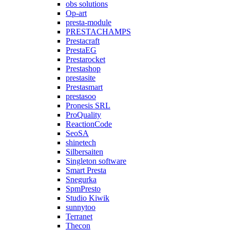
obs solutions
Op-art
presta-module
PRESTACHAMPS
Prestacraft
PrestaEG
Prestarocket
Prestashop
prestasite
Prestasmart
prestasoo
Pronesis SRL
ProQuality
ReactionCode
SeoSA
shinetech
Silbersaiten
Singleton software
Smart Presta
Snegurka
SpmPresto
Studio Kiwik
sunnytoo
Terranet
Thecon