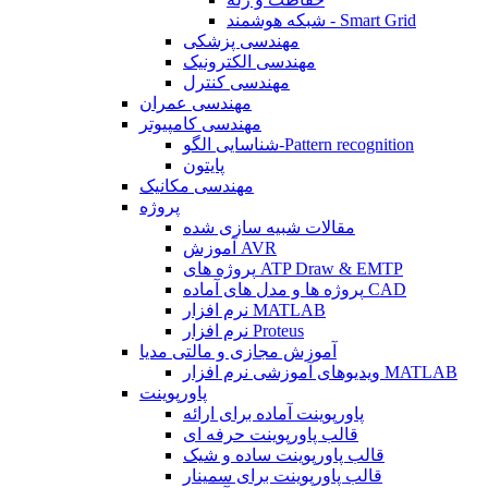
شبکه هوشمند - Smart Grid
مهندسی پزشکی
مهندسی الکترونیک
مهندسی کنترل
مهندسی عمران
مهندسی کامپیوتر
شناسایی الگو-Pattern recognition
پایتون
مهندسی مکانیک
پروژه
مقالات شبیه سازی شده
آموزش AVR
پروژه های ATP Draw & EMTP
پروژه ها و مدل های آماده CAD
نرم افزار MATLAB
نرم افزار Proteus
آموزش مجازی و مالتی مدیا
ویدیوهای آموزشی نرم افزار MATLAB
پاورپوینت
پاورپوینت آماده برای ارائه
قالب پاورپوینت حرفه ای
قالب پاورپوینت ساده و شیک
قالب پاورپوینت برای سمینار