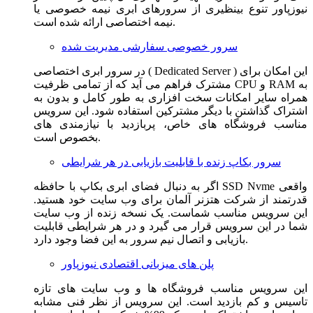
نیوزپاور تنوع بینظیری از سرورهای ابری نیمه خصوصی یا
نیمه اختصاصی ارائه شده است.
سرور خصوصی سفارشی مدیریت شده
در سرور ابری اختصاصی ( Dedicated Server ) این امکان برای
مشترک فراهم می آید که از تمامی ظرفیت CPU و RAM به
همراه سایر امکانات سخت افزاری به طور کامل و بدون به
اشتراک گذاشتن با دیگر مشترکین استفاده شود. این سرویس
مناسب فروشگاه های خاص، پربازدید با نیازمندی های
بخصوص است.
سرور بکاپ زنده با قابلیت بازیابی در هر شرایطی
اگر به دنبال فضای ابری بکاپ با حافظه SSD Nvme واقعی
قدرتمند از شرکت هتزنر آلمان برای وب سایت خود هستید.
این سرویس مناسب شماست. یک نسخه زنده از وب سایت
شما در این سرویس قرار می گیرد و در هر شرایطی قابلیت
بازیابی و اتصال نیم سرور به این فضا وجود دارد.
پلن های میزبانی اقتصادی نیوزپاور
این سرویس مناسب فروشگاه ها و وب سایت های تازه
تاسیس و کم بازدید است. این سرویس از نظر فنی مشابه