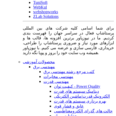
TuniSoft
WebKul
webshopworks
ZLab Solutions
برای شما اسامی کلیه شرکت های بین المللی
پرستاشاپ فعال در سراسر جهان را فهرست بندی
کردیم. ما در نیوزپاور برترین افزونه ها، قالب ها و
ابزارهای مورد نیاز و ضروری پرستاشاپ را طراحی،
خریداری، فارسی سازی و عرضه می کنیم. با نیوزپاور
همیشه وب سایت خود را بروز و پویا نگه دارید.
محصولات آموزشی
مهندسی برق
کتب مرجع رشته مهندسی برق
مهندسی مخابرات
مهندسی قدرت
کیفیت توان - Power Quality
دینامیک سیستم های قدرت
الکترونیک قدرت/ماشین الکتریکی
بهره برداری سیستم های قدرت
عایق و فشار قوی
حالت های گذرای الکترومغناطیسی
حفاظت و رله