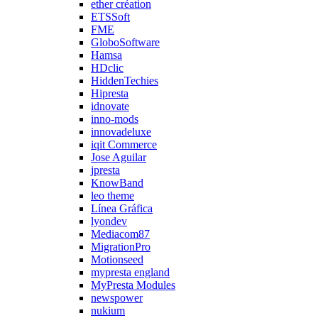
ether création
ETSSoft
FME
GloboSoftware
Hamsa
HDclic
HiddenTechies
Hipresta
idnovate
inno-mods
innovadeluxe
iqit Commerce
Jose Aguilar
jpresta
KnowBand
leo theme
Línea Gráfica
lyondev
Mediacom87
MigrationPro
Motionseed
mypresta england
MyPresta Modules
newspower
nukium