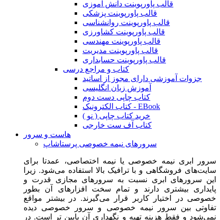
قالب پاورپوینت دانش آموزی
قالب پاورپوینت پزشکی
قالب پاورپوینت روانشناسی
قالب پاورپوینت کشاورزی
قالب پاورپوینت مهندسی
قالب پاورپوینت مدیریت
قالب پاورپوینت حسابداری
کتاب و مراجع درسی
جزوات آموزشی دارای مجوز از اساتید
آموزش زبان انگلیسی
کتاب چاپی دست دوم
کتاب الکترونیک - EBook
خرید کتاب چاپی ( نو )
کتاب آف ست خارجی
هاست و سرور
سرورهای نیمه خصوصی پرستاشاپ
سرور ابری نیمه خصوصی یا نیمه اختصاصی، عمدتا برای
سایت‌های فروشگاهی و با ترافیک بالا استفاده می‌شود. زیرا
این سرورهای ابری نسبت به سرورهای مجازی قدرت و
پایداری بیشتری دارند و تمام سخت افزارهای آن بطور
خصوصی در اختیار کاربر قرار می‌گیرند. در بیشتر مواقع
تفاوتی بین سرور نیمه خصوصی و سرور خصوصی دیده
نمی‌شود و فقط هزینه تهیه و نگهداری آن پایین تر است. در