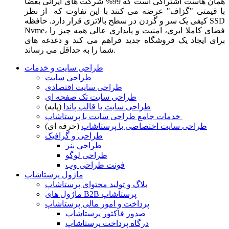
همان هاست اشتراکی است که 99% شرکت های ایرانی بعضا
با قیمتی "گزاف" عرضه می کنند با این تفاوت که از نظر
کیفی یک سر و گردن در سطح بالاتری قرار دارد. حافظه SSD
Nvme، فضای کاملا ابری، امنیت و پایداری عالی همه چیز را
برای ایجاد یک فروشگاه جدید فراهم می کند و دغدغه های
شما را به حداقل می رساند.
طراحی سایت و خدمات
طراحی سایت
طراحی سایت اقتصادی
طراحی سایت تک صفحه ای
طراحی سایت با قالب پاندا
(پایه)
خدمات جامع طراحی سایت با پرستاشاپ
طراحی سایت اختصاصی با پرستاشاپ
(حرفه ای)
طراحی و گرافیک
طراحی بنر
طراحی لوگو
فونت طراحی وب
ماژول پرستاشاپ
بلاگ و تولید محتوای پرستاشاپ
ماژول های B2B پرستاشاپ
پرداخت و امور مالی پرستاشاپ
صدور فاکتور پرستاشاپ
درگاه پرداخت پرستاشاپ