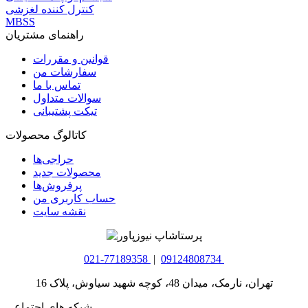
کنترل کننده لغزشی
MBSS
راهنمای مشتریان
قوانین و مقررات
سفارشات من
تماس با ما
سوالات متداول
تیکت پشتیبانی
کاتالوگ محصولات
حراجی‌ها
محصولات جدید
پرفروش‌ها
حساب کاربری من
نقشه سایت
021-77189358
|
09124808734
تهران، نارمک، میدان 48، کوچه شهید سیاوش، پلاک 16
شبکه های اجتماعی