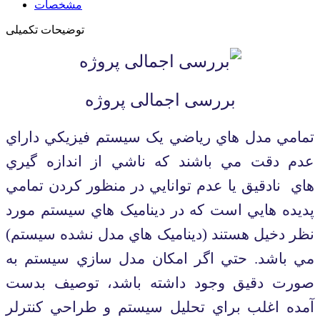
مشخصات
توضیحات تکمیلی
بررسی اجمالی پروژه
تمامي مدل هاي رياضي يک سيستم فيزيکي داراي
عدم دقت مي باشند که ناشي از اندازه گيري
هاي
نادقيق يا عدم توانايي در منظور کردن تمامي
پديده هايي است که در ديناميک هاي سيستم مورد
نظر دخيل هستند
(ديناميک هاي مدل نشده سيستم)
مي باشد. حتي اگر امکان مدل سازي سيستم به
صورت دقيق وجود داشته باشد،
توصيف بدست
آمده اغلب براي تحليل سيستم و طراحي کنترلر