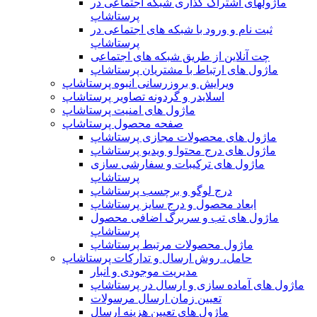
ماژولهای اشتراک‌ گذاری شبکه اجتماعی در
پرستاشاپ
ثبت نام و ورود با شبکه های اجتماعی در
پرستاشاپ
چت آنلاین از طریق شبکه های اجتماعی
ماژول های ارتباط با مشتریان پرستاشاپ
ویرایش و بروزرسانی انبوه پرستاشاپ
اسلایدر و گردونه تصاویر پرستاشاپ
ماژول های امنیت پرستاشاپ
صفحه محصول پرستاشاپ
ماژول های محصولات مجازی پرستاشاپ
ماژول های درج محتوا و ویدیو پرستاشاپ
ماژول های ترکیبات و سفارشی سازی
پرستاشاپ
درج لوگو و برچسب پرستاشاپ
ابعاد محصول و درج سایز پرستاشاپ
ماژول های تب و سربرگ اضافی محصول
پرستاشاپ
ماژول محصولات مرتبط پرستاشاپ
حامل، روش ارسال و تدارکات پرستاشاپ
مدیریت موجودی و انبار
ماژول های آماده سازی و ارسال در پرستاشاپ
تعیین زمان ارسال مرسولات
ماژول های تعیین هزینه ارسال