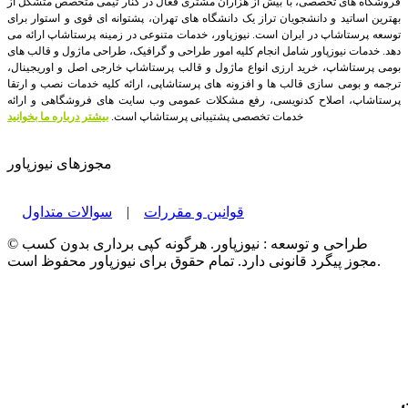
فروشگاه های تخصصی، با بیش از هزاران مشتری فعال در کنار تیمی متخصص متشکل از
بهترین اساتید و دانشجویان تراز یک دانشگاه های تهران، پشتوانه ای قوی و استوار برای
توسعه پرستاشاپ در ایران است.
نیوزپاور، خدمات متنوعی در زمینه پرستاشاپ ارائه می
دهد. خدمات نیوزپاور شامل انجام کلیه امور طراحی و گرافیک، طراحی ماژول و قالب های
بومی پرستاشاپ، خرید ارزی انواع ماژول و قالب پرستاشاپ خارجی اصل و اوریجینال،
ترجمه و بومی سازی قالب ها و افزونه های پرستاشاپی، ارائه کلیه خدمات نصب و ارتقا
پرستاشاپ، اصلاح کدنویسی، رفع مشکلات عمومی وب سایت های فروشگاهی و ارائه
خدمات تخصصی پشتیبانی پرستاشاپ است.
بیشتر درباره ما بخوانید
مجوزهای نیوزپاور
قوانین و مقررات
|
سوالات متداول
© طراحی و توسعه : نیوزپاور. هرگونه کپی برداری بدون کسب
مجوز پیگرد قانونی دارد. تمام حقوق برای نیوزپاور محفوظ است.