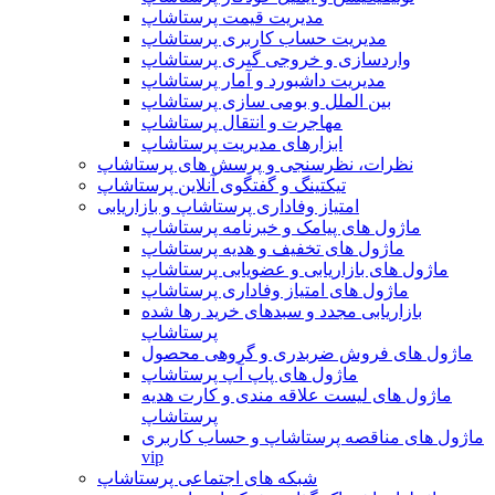
مدیریت قیمت پرستاشاپ
مدیریت حساب کاربری پرستاشاپ
واردسازی و خروجی گیری پرستاشاپ
مدیریت داشبورد و آمار پرستاشاپ
بین الملل و بومی سازی پرستاشاپ
مهاجرت و انتقال پرستاشاپ
ابزارهای مدیریت پرستاشاپ
نظرات، نظرسنجی و پرسش های پرستاشاپ
تیکتینگ و گفتگوی آنلاین پرستاشاپ
امتیاز وفاداری پرستاشاپ و بازاریابی
ماژول های پیامک و خبرنامه پرستاشاپ
ماژول های تخفیف و هدیه پرستاشاپ
ماژول های بازاریابی و عضویابی پرستاشاپ
ماژول های امتیاز وفاداری پرستاشاپ
بازاریابی مجدد و سبدهای خرید رها شده
پرستاشاپ
ماژول های فروش ضربدری و گروهی محصول
ماژول های پاپ آپ پرستاشاپ
ماژول های لیست علاقه مندی و کارت هدیه
پرستاشاپ
ماژول های مناقصه پرستاشاپ و حساب کاربری
vip
شبکه های اجتماعی پرستاشاپ