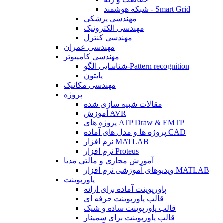
شبکه هوشمند - Smart Grid
مهندسی پزشکی
مهندسی الکترونیک
مهندسی کنترل
مهندسی عمران
مهندسی کامپیوتر
شناسایی الگو-Pattern recognition
پایتون
مهندسی مکانیک
پروژه
مقالات شبیه سازی شده
آموزش AVR
پروژه های ATP Draw & EMTP
پروژه ها و مدل های آماده CAD
نرم افزار MATLAB
نرم افزار Proteus
آموزش مجازی و مالتی مدیا
ویدیوهای آموزشی نرم افزار MATLAB
پاورپوینت
پاورپوینت آماده برای ارائه
قالب پاورپوینت حرفه ای
قالب پاورپوینت ساده و شیک
قالب پاورپوینت برای سمینار