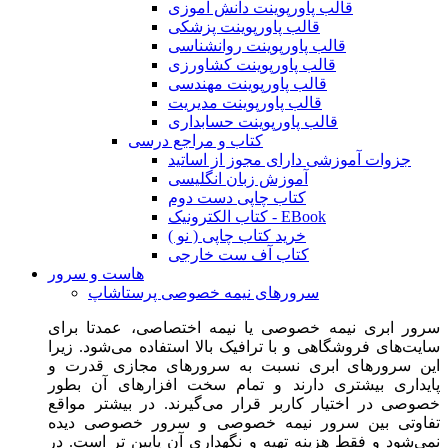
قالب پاورپوینت دانش آموزی
قالب پاورپوینت پزشکی
قالب پاورپوینت روانشناسی
قالب پاورپوینت کشاورزی
قالب پاورپوینت مهندسی
قالب پاورپوینت مدیریت
قالب پاورپوینت حسابداری
کتاب و مراجع درسی
جزوات آموزشی دارای مجوز از اساتید
آموزش زبان انگلیسی
کتاب چاپی دست دوم
کتاب الکترونیک - EBook
خرید کتاب چاپی ( نو )
کتاب آف ست خارجی
هاست و سرور
سرورهای نیمه خصوصی پرستاشاپ
سرور ابری نیمه خصوصی یا نیمه اختصاصی، عمدتا برای
سایت‌های فروشگاهی و با ترافیک بالا استفاده می‌شود. زیرا
این سرورهای ابری نسبت به سرورهای مجازی قدرت و
پایداری بیشتری دارند و تمام سخت افزارهای آن بطور
خصوصی در اختیار کاربر قرار می‌گیرند. در بیشتر مواقع
تفاوتی بین سرور نیمه خصوصی و سرور خصوصی دیده
نمی‌شود و فقط هزینه تهیه و نگهداری آن پایین تر است. در