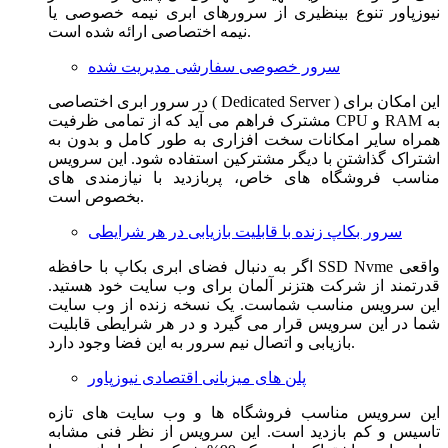
نیوزپاور تنوع بینظیری از سرورهای ابری نیمه خصوصی یا
نیمه اختصاصی ارائه شده است.
سرور خصوصی سفارشی مدیریت شده
در سرور ابری اختصاصی ( Dedicated Server ) این امکان برای
مشترک فراهم می آید که از تمامی ظرفیت CPU و RAM به
همراه سایر امکانات سخت افزاری به طور کامل و بدون به
اشتراک گذاشتن با دیگر مشترکین استفاده شود. این سرویس
مناسب فروشگاه های خاص، پربازدید با نیازمندی های
بخصوص است.
سرور بکاپ زنده با قابلیت بازیابی در هر شرایطی
اگر به دنبال فضای ابری بکاپ با حافظه SSD Nvme واقعی
قدرتمند از شرکت هتزنر آلمان برای وب سایت خود هستید.
این سرویس مناسب شماست. یک نسخه زنده از وب سایت
شما در این سرویس قرار می گیرد و در هر شرایطی قابلیت
بازیابی و اتصال نیم سرور به این فضا وجود دارد.
پلن های میزبانی اقتصادی نیوزپاور
این سرویس مناسب فروشگاه ها و وب سایت های تازه
تاسیس و کم بازدید است. این سرویس از نظر فنی مشابه