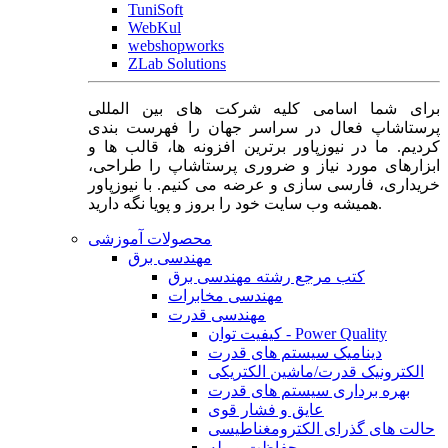
TuniSoft
WebKul
webshopworks
ZLab Solutions
برای شما اسامی کلیه شرکت های بین المللی
پرستاشاپ فعال در سراسر جهان را فهرست بندی
کردیم. ما در نیوزپاور برترین افزونه ها، قالب ها و
ابزارهای مورد نیاز و ضروری پرستاشاپ را طراحی،
خریداری، فارسی سازی و عرضه می کنیم. با نیوزپاور
همیشه وب سایت خود را بروز و پویا نگه دارید.
محصولات آموزشی
مهندسی برق
کتب مرجع رشته مهندسی برق
مهندسی مخابرات
مهندسی قدرت
کیفیت توان - Power Quality
دینامیک سیستم های قدرت
الکترونیک قدرت/ماشین الکتریکی
بهره برداری سیستم های قدرت
عایق و فشار قوی
حالت های گذرای الکترومغناطیسی
حفاظت و رله