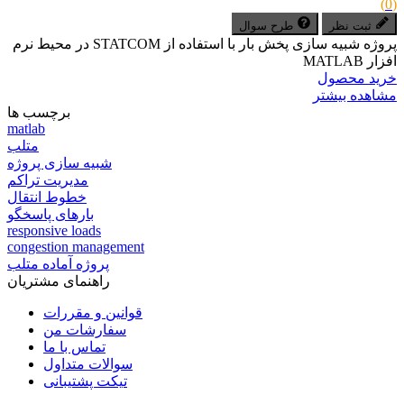
(0)
ثبت نظر
طرح سوال
پروژه شبیه سازی پخش بار با استفاده از STATCOM در محیط نرم
افزار MATLAB
خرید محصول
مشاهده بیشتر
برچسب ها
matlab
متلب
شبیه سازی پروژه
مدیریت تراکم
خطوط انتقال
بارهای پاسخگو
responsive loads
congestion management
پروژه آماده متلب
راهنمای مشتریان
قوانین و مقررات
سفارشات من
تماس با ما
سوالات متداول
تیکت پشتیبانی