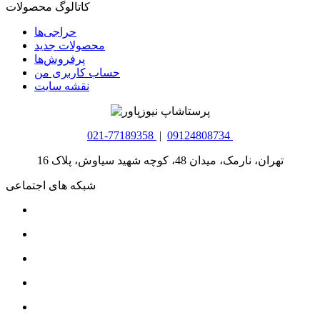
کاتالوگ محصولات
حراجی‌ها
محصولات جدید
پرفروش‌ها
حساب کاربری من
نقشه سایت
021-77189358
|
09124808734
تهران، نارمک، میدان 48، کوچه شهید سیاوش، پلاک 16
شبکه های اجتماعی