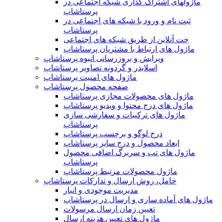
ماژولهای اشتراک‌ گذاری شبکه اجتماعی در
پرستاشاپ
ثبت نام و ورود با شبکه های اجتماعی در
پرستاشاپ
چت آنلاین از طریق شبکه های اجتماعی
ماژول های ارتباط با مشتریان پرستاشاپ
ویرایش و بروزرسانی انبوه پرستاشاپ
اسلایدر و گردونه تصاویر پرستاشاپ
ماژول های امنیت پرستاشاپ
صفحه محصول پرستاشاپ
ماژول های محصولات مجازی پرستاشاپ
ماژول های درج محتوا و ویدیو پرستاشاپ
ماژول های ترکیبات و سفارشی سازی
پرستاشاپ
درج لوگو و برچسب پرستاشاپ
ابعاد محصول و درج سایز پرستاشاپ
ماژول های تب و سربرگ اضافی محصول
پرستاشاپ
ماژول محصولات مرتبط پرستاشاپ
حامل، روش ارسال و تدارکات پرستاشاپ
مدیریت موجودی و انبار
ماژول های آماده سازی و ارسال در پرستاشاپ
تعیین زمان ارسال مرسولات
ماژول های تعیین هزینه ارسال