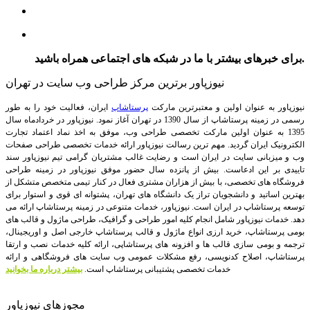
برای خبرهای بیشتر با ما در شبکه های اجتماعی همراه باشید.
نیوزپاور برترین مرکز طراحی وب سایت در تهران
نیوزپاور به عنوان اولین و معتبرترین مارکت
پرستاشاپ
ایران، فعالیت خود را به طور
رسمی در زمینه پرستاشاپ از سال 1390 در تهران آغاز نمود. نیوزپاور در خردادماه سال
1395 به عنوان اولین مارکت تخصصی طراحی وب، موفق به اخذ نماد اعتماد تجارت
الکترونیک ایران گردید. مهم ترین رسالت نیوزپاور ارائه خدمات تخصصی طراحی صفحات
وب و میزبانی سایت در ایران است و رضایت غالب مشتریان گرامی تیم نیوزپاور سند
تاییدی بر این ادعاست. بیش از پانزده سال حضور موفق نیوزپاور در زمینه طراحی
فروشگاه های تخصصی، با بیش از هزاران مشتری فعال در کنار تیمی متخصص متشکل از
بهترین اساتید و دانشجویان تراز یک دانشگاه های تهران، پشتوانه ای قوی و استوار برای
توسعه پرستاشاپ در ایران است.
نیوزپاور، خدمات متنوعی در زمینه پرستاشاپ ارائه می
دهد. خدمات نیوزپاور شامل انجام کلیه امور طراحی و گرافیک، طراحی ماژول و قالب های
بومی پرستاشاپ، خرید ارزی انواع ماژول و قالب پرستاشاپ خارجی اصل و اوریجینال،
ترجمه و بومی سازی قالب ها و افزونه های پرستاشاپی، ارائه کلیه خدمات نصب و ارتقا
پرستاشاپ، اصلاح کدنویسی، رفع مشکلات عمومی وب سایت های فروشگاهی و ارائه
خدمات تخصصی پشتیبانی پرستاشاپ است.
بیشتر درباره ما بخوانید
مجوزهای نیوزپاور