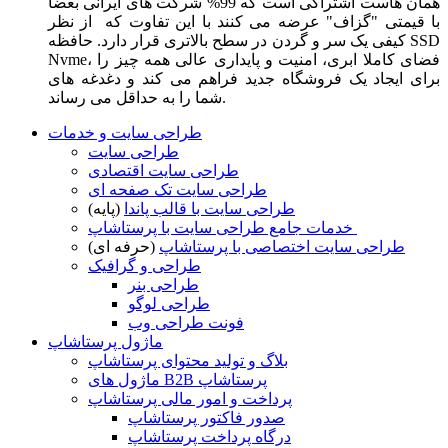
همان هاست اشتراکی است که 99% شرکت های ایرانی بعضا
با قیمتی "گزاف" عرضه می کنند با این تفاوت که از نظر
کیفی یک سر و گردن در سطح بالاتری قرار دارد. حافظه SSD
Nvme، فضای کاملا ابری، امنیت و پایداری عالی همه چیز را
برای ایجاد یک فروشگاه جدید فراهم می کند و دغدغه های
شما را به حداقل می رساند.
طراحی سایت و خدمات
طراحی سایت
طراحی سایت اقتصادی
طراحی سایت تک صفحه ای
طراحی سایت با قالب پاندا
(پایه)
خدمات جامع طراحی سایت با پرستاشاپ
طراحی سایت اختصاصی با پرستاشاپ
(حرفه ای)
طراحی و گرافیک
طراحی بنر
طراحی لوگو
فونت طراحی وب
ماژول پرستاشاپ
بلاگ و تولید محتوای پرستاشاپ
ماژول های B2B پرستاشاپ
پرداخت و امور مالی پرستاشاپ
صدور فاکتور پرستاشاپ
درگاه پرداخت پرستاشاپ