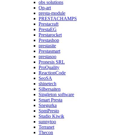
obs solutions
Op-art
presta-module
PRESTACHAMPS
Prestacraft
PrestaEG
Prestarocket
Prestashop
prestasite
Prestasmart
prestasoo
Pronesis SRL
ProQuality
ReactionCode
SeoSA
shinetech
Silbersaiten
Singleton software
Smart Presta
Snegurka
SpmPresto
Studio Kiwik
sunnytoo
Terranet
Thecon