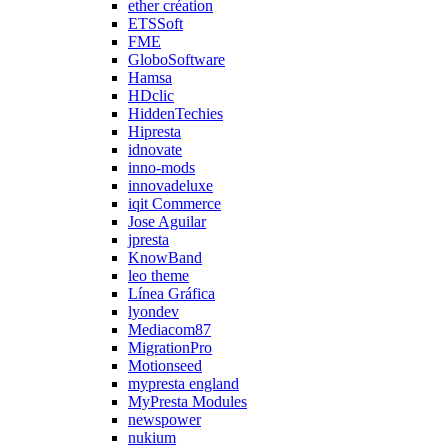
ether création
ETSSoft
FME
GloboSoftware
Hamsa
HDclic
HiddenTechies
Hipresta
idnovate
inno-mods
innovadeluxe
iqit Commerce
Jose Aguilar
jpresta
KnowBand
leo theme
Línea Gráfica
lyondev
Mediacom87
MigrationPro
Motionseed
mypresta england
MyPresta Modules
newspower
nukium