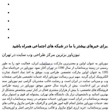
برای خبرهای بیشتر با ما در شبکه های اجتماعی همراه باشید.
نیوزپاور برترین مرکز طراحی وب سایت در تهران
نیوزپاور به عنوان اولین و معتبرترین مارکت
پرستاشاپ
ایران، فعالیت خود را به طور
رسمی در زمینه پرستاشاپ از سال 1390 در تهران آغاز نمود. نیوزپاور در خردادماه سال
1395 به عنوان اولین مارکت تخصصی طراحی وب، موفق به اخذ نماد اعتماد تجارت
الکترونیک ایران گردید. مهم ترین رسالت نیوزپاور ارائه خدمات تخصصی طراحی صفحات
وب و میزبانی سایت در ایران است و رضایت غالب مشتریان گرامی تیم نیوزپاور سند
تاییدی بر این ادعاست. بیش از پانزده سال حضور موفق نیوزپاور در زمینه طراحی
فروشگاه های تخصصی، با بیش از هزاران مشتری فعال در کنار تیمی متخصص متشکل از
بهترین اساتید و دانشجویان تراز یک دانشگاه های تهران، پشتوانه ای قوی و استوار برای
توسعه پرستاشاپ در ایران است.
نیوزپاور، خدمات متنوعی در زمینه پرستاشاپ ارائه می
دهد. خدمات نیوزپاور شامل انجام کلیه امور طراحی و گرافیک، طراحی ماژول و قالب های
بومی پرستاشاپ، خرید ارزی انواع ماژول و قالب پرستاشاپ خارجی اصل و اوریجینال،