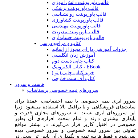
قالب پاورپوینت دانش آموزی
قالب پاورپوینت پزشکی
قالب پاورپوینت روانشناسی
قالب پاورپوینت کشاورزی
قالب پاورپوینت مهندسی
قالب پاورپوینت مدیریت
قالب پاورپوینت حسابداری
کتاب و مراجع درسی
جزوات آموزشی دارای مجوز از اساتید
آموزش زبان انگلیسی
کتاب چاپی دست دوم
کتاب الکترونیک - EBook
خرید کتاب چاپی ( نو )
کتاب آف ست خارجی
هاست و سرور
سرورهای نیمه خصوصی پرستاشاپ
سرور ابری نیمه خصوصی یا نیمه اختصاصی، عمدتا برای
سایت‌های فروشگاهی و با ترافیک بالا استفاده می‌شود. زیرا
این سرورهای ابری نسبت به سرورهای مجازی قدرت و
پایداری بیشتری دارند و تمام سخت افزارهای آن بطور
خصوصی در اختیار کاربر قرار می‌گیرند. در بیشتر مواقع
تفاوتی بین سرور نیمه خصوصی و سرور خصوصی دیده
نمی‌شود و فقط هزینه تهیه و نگهداری آن پایین تر است. در