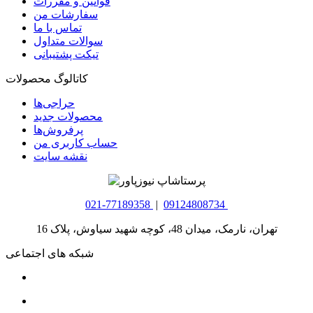
قوانین و مقررات
سفارشات من
تماس با ما
سوالات متداول
تیکت پشتیبانی
کاتالوگ محصولات
حراجی‌ها
محصولات جدید
پرفروش‌ها
حساب کاربری من
نقشه سایت
021-77189358
|
09124808734
تهران، نارمک، میدان 48، کوچه شهید سیاوش، پلاک 16
شبکه های اجتماعی