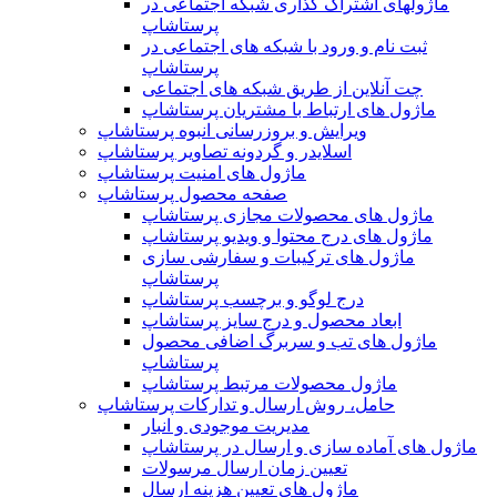
ماژولهای اشتراک‌ گذاری شبکه اجتماعی در
پرستاشاپ
ثبت نام و ورود با شبکه های اجتماعی در
پرستاشاپ
چت آنلاین از طریق شبکه های اجتماعی
ماژول های ارتباط با مشتریان پرستاشاپ
ویرایش و بروزرسانی انبوه پرستاشاپ
اسلایدر و گردونه تصاویر پرستاشاپ
ماژول های امنیت پرستاشاپ
صفحه محصول پرستاشاپ
ماژول های محصولات مجازی پرستاشاپ
ماژول های درج محتوا و ویدیو پرستاشاپ
ماژول های ترکیبات و سفارشی سازی
پرستاشاپ
درج لوگو و برچسب پرستاشاپ
ابعاد محصول و درج سایز پرستاشاپ
ماژول های تب و سربرگ اضافی محصول
پرستاشاپ
ماژول محصولات مرتبط پرستاشاپ
حامل، روش ارسال و تدارکات پرستاشاپ
مدیریت موجودی و انبار
ماژول های آماده سازی و ارسال در پرستاشاپ
تعیین زمان ارسال مرسولات
ماژول های تعیین هزینه ارسال