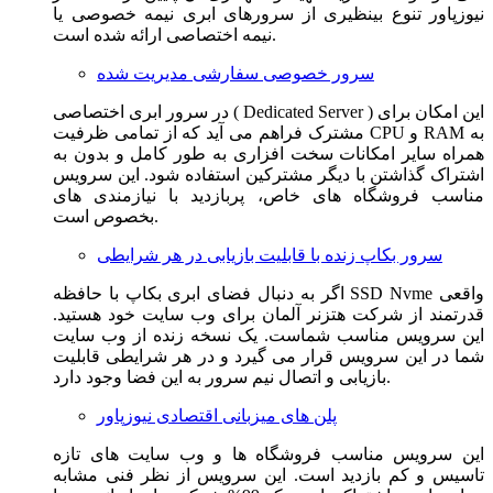
نیوزپاور تنوع بینظیری از سرورهای ابری نیمه خصوصی یا
نیمه اختصاصی ارائه شده است.
سرور خصوصی سفارشی مدیریت شده
در سرور ابری اختصاصی ( Dedicated Server ) این امکان برای
مشترک فراهم می آید که از تمامی ظرفیت CPU و RAM به
همراه سایر امکانات سخت افزاری به طور کامل و بدون به
اشتراک گذاشتن با دیگر مشترکین استفاده شود. این سرویس
مناسب فروشگاه های خاص، پربازدید با نیازمندی های
بخصوص است.
سرور بکاپ زنده با قابلیت بازیابی در هر شرایطی
اگر به دنبال فضای ابری بکاپ با حافظه SSD Nvme واقعی
قدرتمند از شرکت هتزنر آلمان برای وب سایت خود هستید.
این سرویس مناسب شماست. یک نسخه زنده از وب سایت
شما در این سرویس قرار می گیرد و در هر شرایطی قابلیت
بازیابی و اتصال نیم سرور به این فضا وجود دارد.
پلن های میزبانی اقتصادی نیوزپاور
این سرویس مناسب فروشگاه ها و وب سایت های تازه
تاسیس و کم بازدید است. این سرویس از نظر فنی مشابه