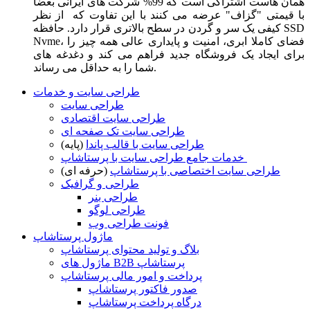
همان هاست اشتراکی است که 99% شرکت های ایرانی بعضا
با قیمتی "گزاف" عرضه می کنند با این تفاوت که از نظر
کیفی یک سر و گردن در سطح بالاتری قرار دارد. حافظه SSD
Nvme، فضای کاملا ابری، امنیت و پایداری عالی همه چیز را
برای ایجاد یک فروشگاه جدید فراهم می کند و دغدغه های
شما را به حداقل می رساند.
طراحی سایت و خدمات
طراحی سایت
طراحی سایت اقتصادی
طراحی سایت تک صفحه ای
طراحی سایت با قالب پاندا
(پایه)
خدمات جامع طراحی سایت با پرستاشاپ
طراحی سایت اختصاصی با پرستاشاپ
(حرفه ای)
طراحی و گرافیک
طراحی بنر
طراحی لوگو
فونت طراحی وب
ماژول پرستاشاپ
بلاگ و تولید محتوای پرستاشاپ
ماژول های B2B پرستاشاپ
پرداخت و امور مالی پرستاشاپ
صدور فاکتور پرستاشاپ
درگاه پرداخت پرستاشاپ