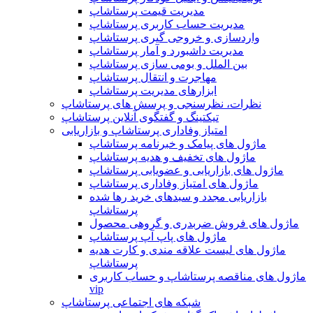
مدیریت قیمت پرستاشاپ
مدیریت حساب کاربری پرستاشاپ
واردسازی و خروجی گیری پرستاشاپ
مدیریت داشبورد و آمار پرستاشاپ
بین الملل و بومی سازی پرستاشاپ
مهاجرت و انتقال پرستاشاپ
ابزارهای مدیریت پرستاشاپ
نظرات، نظرسنجی و پرسش های پرستاشاپ
تیکتینگ و گفتگوی آنلاین پرستاشاپ
امتیاز وفاداری پرستاشاپ و بازاریابی
ماژول های پیامک و خبرنامه پرستاشاپ
ماژول های تخفیف و هدیه پرستاشاپ
ماژول های بازاریابی و عضویابی پرستاشاپ
ماژول های امتیاز وفاداری پرستاشاپ
بازاریابی مجدد و سبدهای خرید رها شده
پرستاشاپ
ماژول های فروش ضربدری و گروهی محصول
ماژول های پاپ آپ پرستاشاپ
ماژول های لیست علاقه مندی و کارت هدیه
پرستاشاپ
ماژول های مناقصه پرستاشاپ و حساب کاربری
vip
شبکه های اجتماعی پرستاشاپ