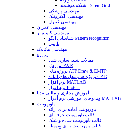
شبکه هوشمند - Smart Grid
مهندسی پزشکی
مهندسی الکترونیک
مهندسی کنترل
مهندسی عمران
مهندسی کامپیوتر
شناسایی الگو-Pattern recognition
پایتون
مهندسی مکانیک
پروژه
مقالات شبیه سازی شده
آموزش AVR
پروژه های ATP Draw & EMTP
پروژه ها و مدل های آماده CAD
نرم افزار MATLAB
نرم افزار Proteus
آموزش مجازی و مالتی مدیا
ویدیوهای آموزشی نرم افزار MATLAB
پاورپوینت
پاورپوینت آماده برای ارائه
قالب پاورپوینت حرفه ای
قالب پاورپوینت ساده و شیک
قالب پاورپوینت برای سمینار