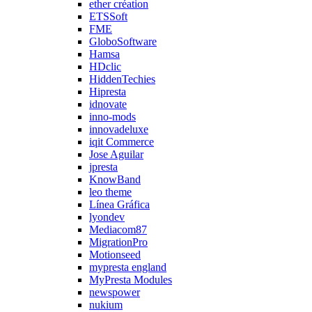
ether création
ETSSoft
FME
GloboSoftware
Hamsa
HDclic
HiddenTechies
Hipresta
idnovate
inno-mods
innovadeluxe
iqit Commerce
Jose Aguilar
jpresta
KnowBand
leo theme
Línea Gráfica
lyondev
Mediacom87
MigrationPro
Motionseed
mypresta england
MyPresta Modules
newspower
nukium