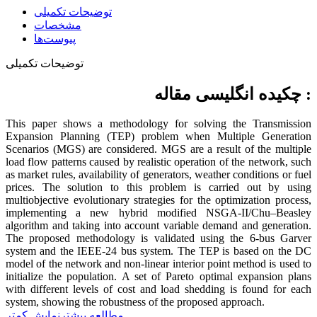
توضیحات تکمیلی
مشخصات
پیوست‌ها
توضیحات تکمیلی
چکیده انگلیسی مقاله :
This paper shows a methodology for solving the Transmission
Expansion Planning (TEP) problem when Multiple Generation
Scenarios (MGS) are considered. MGS are a result of the multiple
load flow patterns caused by realistic operation of the network, such
as market rules, availability of generators, weather conditions or fuel
prices. The solution to this problem is carried out by using
multiobjective evolutionary strategies for the optimization process,
implementing a new hybrid modified NSGA-II/Chu–Beasley
algorithm and taking into account variable demand and generation.
The proposed methodology is validated using the 6-bus Garver
system and the IEEE-24 bus system. The TEP is based on the DC
model of the network and non-linear interior point method is used to
initialize the population. A set of Pareto optimal expansion plans
with different levels of cost and load shedding is found for each
system, showing the robustness of the proposed approach.
مطالعه بیشتر
نمایش کمتر