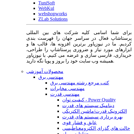
TuniSoft
WebKul
webshopworks
ZLab Solutions
برای شما اسامی کلیه شرکت های بین المللی
پرستاشاپ فعال در سراسر جهان را فهرست بندی
کردیم. ما در نیوزپاور برترین افزونه ها، قالب ها و
ابزارهای مورد نیاز و ضروری پرستاشاپ را طراحی،
خریداری، فارسی سازی و عرضه می کنیم. با نیوزپاور
همیشه وب سایت خود را بروز و پویا نگه دارید.
محصولات آموزشی
مهندسی برق
کتب مرجع رشته مهندسی برق
مهندسی مخابرات
مهندسی قدرت
کیفیت توان - Power Quality
دینامیک سیستم های قدرت
الکترونیک قدرت/ماشین الکتریکی
بهره برداری سیستم های قدرت
عایق و فشار قوی
حالت های گذرای الکترومغناطیسی
حفاظت و رله