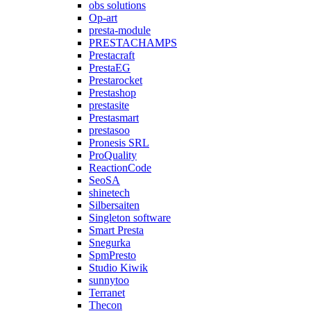
obs solutions
Op-art
presta-module
PRESTACHAMPS
Prestacraft
PrestaEG
Prestarocket
Prestashop
prestasite
Prestasmart
prestasoo
Pronesis SRL
ProQuality
ReactionCode
SeoSA
shinetech
Silbersaiten
Singleton software
Smart Presta
Snegurka
SpmPresto
Studio Kiwik
sunnytoo
Terranet
Thecon