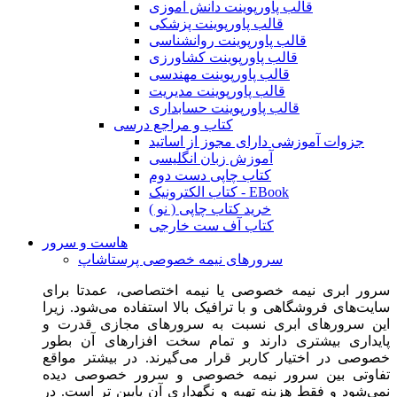
قالب پاورپوینت دانش آموزی
قالب پاورپوینت پزشکی
قالب پاورپوینت روانشناسی
قالب پاورپوینت کشاورزی
قالب پاورپوینت مهندسی
قالب پاورپوینت مدیریت
قالب پاورپوینت حسابداری
کتاب و مراجع درسی
جزوات آموزشی دارای مجوز از اساتید
آموزش زبان انگلیسی
کتاب چاپی دست دوم
کتاب الکترونیک - EBook
خرید کتاب چاپی ( نو )
کتاب آف ست خارجی
هاست و سرور
سرورهای نیمه خصوصی پرستاشاپ
سرور ابری نیمه خصوصی یا نیمه اختصاصی، عمدتا برای
سایت‌های فروشگاهی و با ترافیک بالا استفاده می‌شود. زیرا
این سرورهای ابری نسبت به سرورهای مجازی قدرت و
پایداری بیشتری دارند و تمام سخت افزارهای آن بطور
خصوصی در اختیار کاربر قرار می‌گیرند. در بیشتر مواقع
تفاوتی بین سرور نیمه خصوصی و سرور خصوصی دیده
نمی‌شود و فقط هزینه تهیه و نگهداری آن پایین تر است. در