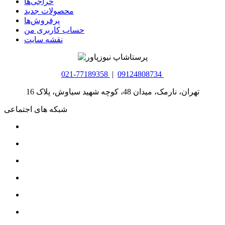
حراجی‌ها
محصولات جدید
پرفروش‌ها
حساب کاربری من
نقشه سایت
021-77189358
|
09124808734
تهران، نارمک، میدان 48، کوچه شهید سیاوش، پلاک 16
شبکه های اجتماعی