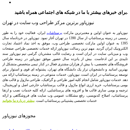
برای خبرهای بیشتر با ما در شبکه های اجتماعی همراه باشید.
نیوزپاور برترین مرکز طراحی وب سایت در تهران
نیوزپاور به عنوان اولین و معتبرترین مارکت
پرستاشاپ
ایران، فعالیت خود را به طور
رسمی در زمینه پرستاشاپ از سال 1390 در تهران آغاز نمود. نیوزپاور در خردادماه سال
1395 به عنوان اولین مارکت تخصصی طراحی وب، موفق به اخذ نماد اعتماد تجارت
الکترونیک ایران گردید. مهم ترین رسالت نیوزپاور ارائه خدمات تخصصی طراحی صفحات
وب و میزبانی سایت در ایران است و رضایت غالب مشتریان گرامی تیم نیوزپاور سند
تاییدی بر این ادعاست. بیش از پانزده سال حضور موفق نیوزپاور در زمینه طراحی
فروشگاه های تخصصی، با بیش از هزاران مشتری فعال در کنار تیمی متخصص متشکل از
بهترین اساتید و دانشجویان تراز یک دانشگاه های تهران، پشتوانه ای قوی و استوار برای
توسعه پرستاشاپ در ایران است.
نیوزپاور، خدمات متنوعی در زمینه پرستاشاپ ارائه می
دهد. خدمات نیوزپاور شامل انجام کلیه امور طراحی و گرافیک، طراحی ماژول و قالب های
بومی پرستاشاپ، خرید ارزی انواع ماژول و قالب پرستاشاپ خارجی اصل و اوریجینال،
ترجمه و بومی سازی قالب ها و افزونه های پرستاشاپی، ارائه کلیه خدمات نصب و ارتقا
پرستاشاپ، اصلاح کدنویسی، رفع مشکلات عمومی وب سایت های فروشگاهی و ارائه
خدمات تخصصی پشتیبانی پرستاشاپ است.
بیشتر درباره ما بخوانید
مجوزهای نیوزپاور