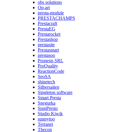
obs solutions
Op-art
presta-module
PRESTACHAMPS
Prestacraft
PrestaEG
Prestarocket
Prestashop
prestasite
Prestasmart
prestasoo
Pronesis SRL
ProQuality
ReactionCode
SeoSA
shinetech
Silbersaiten
Singleton software
Smart Presta
Snegurka
SpmPresto
Studio Kiwik
sunnytoo
Terranet
Thecon