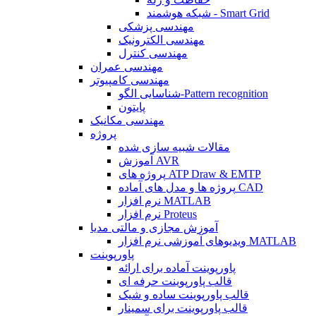
شبکه هوشمند - Smart Grid
مهندسی پزشکی
مهندسی الکترونیک
مهندسی کنترل
مهندسی عمران
مهندسی کامپیوتر
شناسایی الگو-Pattern recognition
پایتون
مهندسی مکانیک
پروژه
مقالات شبیه سازی شده
آموزش AVR
پروژه های ATP Draw & EMTP
پروژه ها و مدل های آماده CAD
نرم افزار MATLAB
نرم افزار Proteus
آموزش مجازی و مالتی مدیا
ویدیوهای آموزشی نرم افزار MATLAB
پاورپوینت
پاورپوینت آماده برای ارائه
قالب پاورپوینت حرفه ای
قالب پاورپوینت ساده و شیک
قالب پاورپوینت برای سمینار