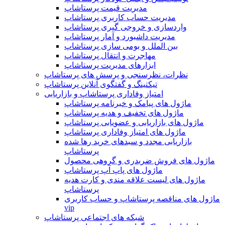
مدیریت قیمت پرستاشاپ
مدیریت حساب کاربری پرستاشاپ
واردسازی و خروجی گیری پرستاشاپ
مدیریت داشبورد و آمار پرستاشاپ
بین الملل و بومی سازی پرستاشاپ
مهاجرت و انتقال پرستاشاپ
ابزارهای مدیریت پرستاشاپ
نظرات، نظرسنجی و پرسش های پرستاشاپ
تیکتینگ و گفتگوی آنلاین پرستاشاپ
امتیاز وفاداری پرستاشاپ و بازاریابی
ماژول های پیامک و خبرنامه پرستاشاپ
ماژول های تخفیف و هدیه پرستاشاپ
ماژول های بازاریابی و عضویابی پرستاشاپ
ماژول های امتیاز وفاداری پرستاشاپ
بازاریابی مجدد و سبدهای خرید رها شده
پرستاشاپ
ماژول های فروش ضربدری و گروهی محصول
ماژول های پاپ آپ پرستاشاپ
ماژول های لیست علاقه مندی و کارت هدیه
پرستاشاپ
ماژول های مناقصه پرستاشاپ و حساب کاربری
vip
شبکه های اجتماعی پرستاشاپ