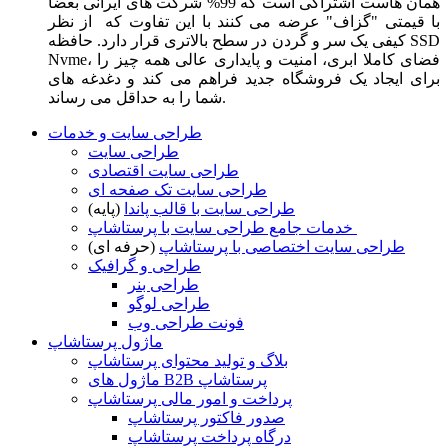
همان هاست اشتراکی است که 99% شرکت های ایرانی بعضا
با قیمتی "گزاف" عرضه می کنند با این تفاوت که از نظر
کیفی یک سر و گردن در سطح بالاتری قرار دارد. حافظه SSD
Nvme، فضای کاملا ابری، امنیت و پایداری عالی همه چیز را
برای ایجاد یک فروشگاه جدید فراهم می کند و دغدغه های
شما را به حداقل می رساند.
طراحی سایت و خدمات
طراحی سایت
طراحی سایت اقتصادی
طراحی سایت تک صفحه ای
طراحی سایت با قالب پاندا
(پایه)
خدمات جامع طراحی سایت با پرستاشاپ
طراحی سایت اختصاصی با پرستاشاپ
(حرفه ای)
طراحی و گرافیک
طراحی بنر
طراحی لوگو
فونت طراحی وب
ماژول پرستاشاپ
بلاگ و تولید محتوای پرستاشاپ
ماژول های B2B پرستاشاپ
پرداخت و امور مالی پرستاشاپ
صدور فاکتور پرستاشاپ
درگاه پرداخت پرستاشاپ