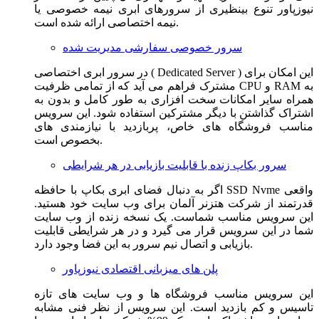
نیوزپاور تنوع بینظیری از سرورهای ابری نیمه خصوصی یا
نیمه اختصاصی ارائه شده است.
سرور خصوصی سفارشی مدیریت شده
در سرور ابری اختصاصی ( Dedicated Server ) این امکان برای
مشترک فراهم می آید که از تمامی ظرفیت CPU و RAM به
همراه سایر امکانات سخت افزاری به طور کامل و بدون به
اشتراک گذاشتن با دیگر مشترکین استفاده شود. این سرویس
مناسب فروشگاه های خاص، پربازدید با نیازمندی های
بخصوص است.
سرور بکاپ زنده با قابلیت بازیابی در هر شرایطی
اگر به دنبال فضای ابری بکاپ با حافظه SSD Nvme واقعی
قدرتمند از شرکت هتزنر آلمان برای وب سایت خود هستید.
این سرویس مناسب شماست. یک نسخه زنده از وب سایت
شما در این سرویس قرار می گیرد و در هر شرایطی قابلیت
بازیابی و اتصال نیم سرور به این فضا وجود دارد.
پلن های میزبانی اقتصادی نیوزپاور
این سرویس مناسب فروشگاه ها و وب سایت های تازه
تاسیس و کم بازدید است. این سرویس از نظر فنی مشابه