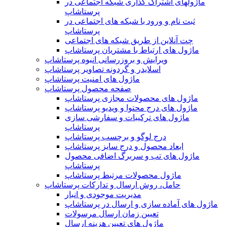
ماژولهای اشتراک‌ گذاری شبکه اجتماعی در
پرستاشاپ
ثبت نام و ورود با شبکه های اجتماعی در
پرستاشاپ
چت آنلاین از طریق شبکه های اجتماعی
ماژول های ارتباط با مشتریان پرستاشاپ
ویرایش و بروزرسانی انبوه پرستاشاپ
اسلایدر و گردونه تصاویر پرستاشاپ
ماژول های امنیت پرستاشاپ
صفحه محصول پرستاشاپ
ماژول های محصولات مجازی پرستاشاپ
ماژول های درج محتوا و ویدیو پرستاشاپ
ماژول های ترکیبات و سفارشی سازی
پرستاشاپ
درج لوگو و برچسب پرستاشاپ
ابعاد محصول و درج سایز پرستاشاپ
ماژول های تب و سربرگ اضافی محصول
پرستاشاپ
ماژول محصولات مرتبط پرستاشاپ
حامل، روش ارسال و تدارکات پرستاشاپ
مدیریت موجودی و انبار
ماژول های آماده سازی و ارسال در پرستاشاپ
تعیین زمان ارسال مرسولات
ماژول های تعیین هزینه ارسال