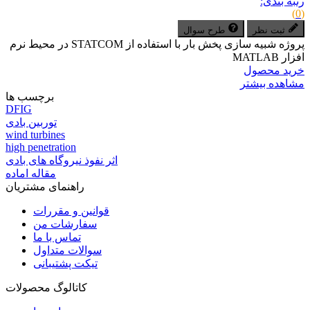
رتبه بندی:
(0)
ثبت نظر
طرح سوال
پروژه شبیه سازی پخش بار با استفاده از STATCOM در محیط نرم
افزار MATLAB
خرید محصول
مشاهده بیشتر
برچسب ها
DFIG
توربین بادی
wind turbines
high penetration
اثر نفوذ نیروگاه های بادی
مقاله اماده
راهنمای مشتریان
قوانین و مقررات
سفارشات من
تماس با ما
سوالات متداول
تیکت پشتیبانی
کاتالوگ محصولات