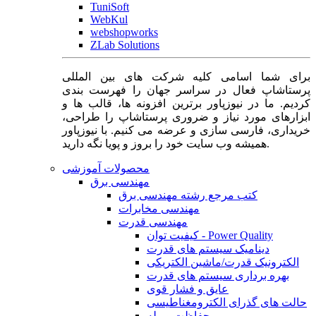
TuniSoft
WebKul
webshopworks
ZLab Solutions
برای شما اسامی کلیه شرکت های بین المللی
پرستاشاپ فعال در سراسر جهان را فهرست بندی
کردیم. ما در نیوزپاور برترین افزونه ها، قالب ها و
ابزارهای مورد نیاز و ضروری پرستاشاپ را طراحی،
خریداری، فارسی سازی و عرضه می کنیم. با نیوزپاور
همیشه وب سایت خود را بروز و پویا نگه دارید.
محصولات آموزشی
مهندسی برق
کتب مرجع رشته مهندسی برق
مهندسی مخابرات
مهندسی قدرت
کیفیت توان - Power Quality
دینامیک سیستم های قدرت
الکترونیک قدرت/ماشین الکتریکی
بهره برداری سیستم های قدرت
عایق و فشار قوی
حالت های گذرای الکترومغناطیسی
حفاظت و رله