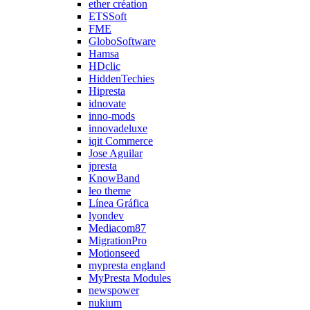
ether création
ETSSoft
FME
GloboSoftware
Hamsa
HDclic
HiddenTechies
Hipresta
idnovate
inno-mods
innovadeluxe
iqit Commerce
Jose Aguilar
jpresta
KnowBand
leo theme
Línea Gráfica
lyondev
Mediacom87
MigrationPro
Motionseed
mypresta england
MyPresta Modules
newspower
nukium