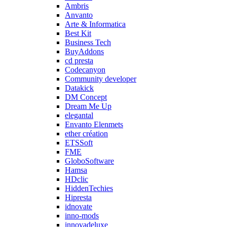
Ambris
Anvanto
Arte & Informatica
Best Kit
Business Tech
BuyAddons
cd presta
Codecanyon
Community developer
Datakick
DM Concept
Dream Me Up
elegantal
Envanto Elenmets
ether création
ETSSoft
FME
GloboSoftware
Hamsa
HDclic
HiddenTechies
Hipresta
idnovate
inno-mods
innovadeluxe