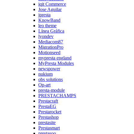
iqit Commerce
Jose Aguilar
jpresta
KnowBand
leo theme
Línea Gráfica
lyondev
Mediacom87
MigrationPro
Motionseed
mypresta england
MyPresta Modules
newspower
nukium
obs solutions
Op-art
presta-module
PRESTACHAMPS
Prestacraft
PrestaEG
Prestarocket
Prestashop
prestasite
Prestasmart
prestasoo