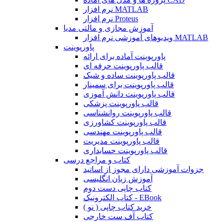
نرم افزار MATLAB
نرم افزار Proteus
آموزش مجازی و مالتی مدیا
ویدیوهای آموزشی نرم افزار MATLAB
پاورپوینت
پاورپوینت آماده برای ارائه
قالب پاورپوینت حرفه ای
قالب پاورپوینت ساده و شیک
قالب پاورپوینت برای سمینار
قالب پاورپوینت دانش آموزی
قالب پاورپوینت پزشکی
قالب پاورپوینت روانشناسی
قالب پاورپوینت کشاورزی
قالب پاورپوینت مهندسی
قالب پاورپوینت مدیریت
قالب پاورپوینت حسابداری
کتاب و مراجع درسی
جزوات آموزشی دارای مجوز از اساتید
آموزش زبان انگلیسی
کتاب چاپی دست دوم
کتاب الکترونیک - EBook
خرید کتاب چاپی ( نو )
کتاب آف ست خارجی