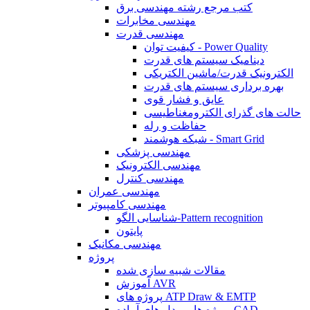
کتب مرجع رشته مهندسی برق
مهندسی مخابرات
مهندسی قدرت
کیفیت توان - Power Quality
دینامیک سیستم های قدرت
الکترونیک قدرت/ماشین الکتریکی
بهره برداری سیستم های قدرت
عایق و فشار قوی
حالت های گذرای الکترومغناطیسی
حفاظت و رله
شبکه هوشمند - Smart Grid
مهندسی پزشکی
مهندسی الکترونیک
مهندسی کنترل
مهندسی عمران
مهندسی کامپیوتر
شناسایی الگو-Pattern recognition
پایتون
مهندسی مکانیک
پروژه
مقالات شبیه سازی شده
آموزش AVR
پروژه های ATP Draw & EMTP
پروژه ها و مدل های آماده CAD