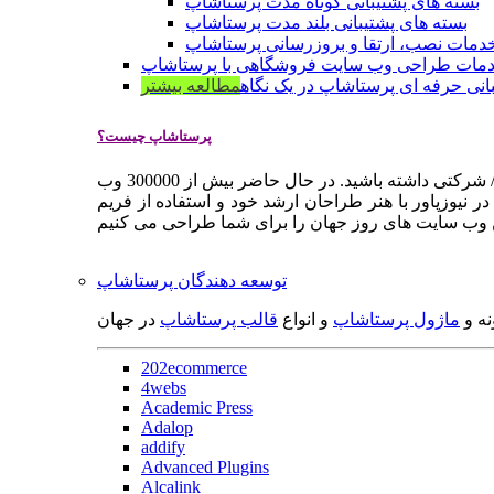
بسته های پشتیبانی کوتاه مدت پرستاشاپ
بسته های پشتیبانی بلند مدت پرستاشاپ
دمات نصب، ارتقا و بروزرسانی پرستاشاپ
مات طراحی وب سایت فروشگاهی با پرستاشاپ
انی حرفه ای پرستاشاپ در یک نگاه
مطالعه بیشتر
پرستاشاپ چیست؟
پرستاشاپ یک سیستم مدیریت وب سایت / فروشگاه آنلاین اپن سورس است که به شما کمک می کند به سرعت یک وب سایت فروشگاهی / شرکتی داشته باشید. در حال حاضر بیش از 300000 وب
 نیوزپاور با هنر طراحان ارشد خود و استفاده از فریم
توسعه دهندگان پرستاشاپ
نه و
ماژول پرستاشاپ
و انواع
قالب پرستاشاپ
در جهان
202ecommerce
4webs
Academic Press
Adalop
addify
Advanced Plugins
Alcalink