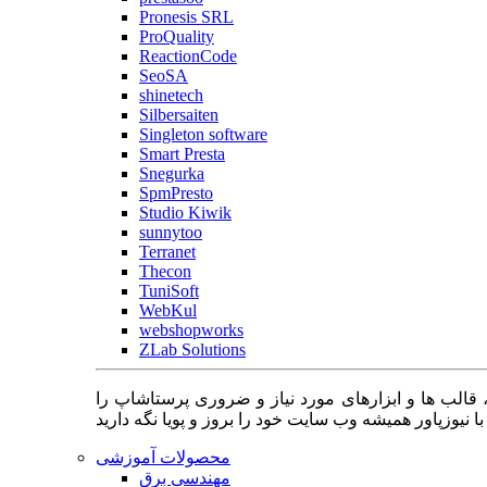
Pronesis SRL
ProQuality
ReactionCode
SeoSA
shinetech
Silbersaiten
Singleton software
Smart Presta
Snegurka
SpmPresto
Studio Kiwik
sunnytoo
Terranet
Thecon
TuniSoft
WebKul
webshopworks
ZLab Solutions
 قالب ها و ابزارهای مورد نیاز و ضروری پرستاشاپ را
محصولات آموزشی
مهندسی برق