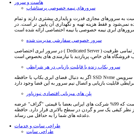
هاست و سرور
سرورهای نیمه خصوصی پرستاشاپ
سبت به سرورهای مجازی قدرت و پایداری بیشتری دارند و تمام
می‌شود و فقط هزینه تهیه و نگهداری آن پایین تر است. در
سرور خصوصی سفارشی مدیریت شده
در سرور ابری اختصاصی ( Dedicated Server ) این امکان برای مشترک فراهم می آید که از تمامی ظرفیت CPU و RAM به همراه سایر امکانات سخت افزاری به طور کامل و بدون به اشتراک گذاشتن با
سرور بکاپ زنده با قابلیت بازیابی در هر شرایطی
اگر به دنبال فضای ابری بکاپ با حافظه SSD Nvme واقعی قدرتمند از شرکت هتزنر آلمان برای وب سایت خود هستید. این سرویس مناسب شماست. یک نسخه زنده از وب سایت شما در این سرویس
پلن های میزبانی اقتصادی نیوزپاور
این سرویس مناسب فروشگاه ها و وب سایت های تازه تاسیس و کم بازدید است. این سرویس از نظر فنی مشابه همان هاست اشتراکی است که 99% شرکت های ایرانی بعضا با قیمتی "گزاف" عرضه
 بالاتری قرار دارد. حافظه SSD Nvme، فضای کاملا ابری، امنیت و پایداری عالی همه چیز را برای ایجاد یک فروشگاه جدید فراهم می کند و
دغدغه های شما را به حداقل می رساند.
طراحی سایت و خدمات
طراحی سایت