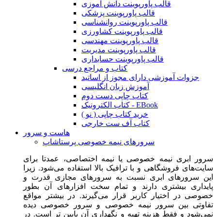
قالب پاورپوینت دانش آموزی
قالب پاورپوینت پزشکی
قالب پاورپوینت روانشناسی
قالب پاورپوینت کشاورزی
قالب پاورپوینت مهندسی
قالب پاورپوینت مدیریت
قالب پاورپوینت حسابداری
کتاب و مراجع درسی
جزوات آموزشی دارای مجوز از اساتید
آموزش زبان انگلیسی
کتاب چاپی دست دوم
کتاب الکترونیک - EBook
خرید کتاب چاپی ( نو )
کتاب آف ست خارجی
هاست و سرور
سرورهای نیمه خصوصی پرستاشاپ
سرور ابری نیمه خصوصی یا نیمه اختصاصی، عمدتا برای
سایت‌های فروشگاهی و با ترافیک بالا استفاده می‌شود. زیرا
این سرورهای ابری نسبت به سرورهای مجازی قدرت و
پایداری بیشتری دارند و تمام سخت افزارهای آن بطور
خصوصی در اختیار کاربر قرار می‌گیرند. در بیشتر مواقع
تفاوتی بین سرور نیمه خصوصی و سرور خصوصی دیده
نمی‌شود و فقط هزینه تهیه و نگهداری آن پایین تر است. در