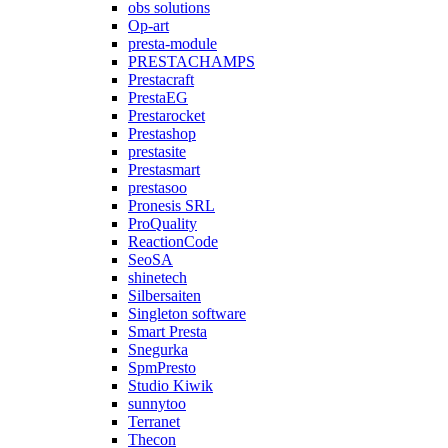
obs solutions
Op-art
presta-module
PRESTACHAMPS
Prestacraft
PrestaEG
Prestarocket
Prestashop
prestasite
Prestasmart
prestasoo
Pronesis SRL
ProQuality
ReactionCode
SeoSA
shinetech
Silbersaiten
Singleton software
Smart Presta
Snegurka
SpmPresto
Studio Kiwik
sunnytoo
Terranet
Thecon