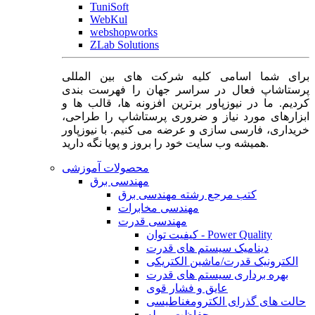
TuniSoft
WebKul
webshopworks
ZLab Solutions
برای شما اسامی کلیه شرکت های بین المللی
پرستاشاپ فعال در سراسر جهان را فهرست بندی
کردیم. ما در نیوزپاور برترین افزونه ها، قالب ها و
ابزارهای مورد نیاز و ضروری پرستاشاپ را طراحی،
خریداری، فارسی سازی و عرضه می کنیم. با نیوزپاور
همیشه وب سایت خود را بروز و پویا نگه دارید.
محصولات آموزشی
مهندسی برق
کتب مرجع رشته مهندسی برق
مهندسی مخابرات
مهندسی قدرت
کیفیت توان - Power Quality
دینامیک سیستم های قدرت
الکترونیک قدرت/ماشین الکتریکی
بهره برداری سیستم های قدرت
عایق و فشار قوی
حالت های گذرای الکترومغناطیسی
حفاظت و رله