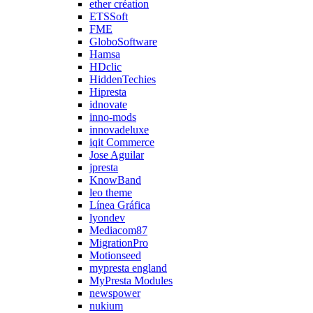
ether création
ETSSoft
FME
GloboSoftware
Hamsa
HDclic
HiddenTechies
Hipresta
idnovate
inno-mods
innovadeluxe
iqit Commerce
Jose Aguilar
jpresta
KnowBand
leo theme
Línea Gráfica
lyondev
Mediacom87
MigrationPro
Motionseed
mypresta england
MyPresta Modules
newspower
nukium