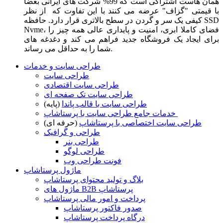
همان هاست اشتراکی است که 99% شرکت های ایرانی بعضا
با قیمتی "گزاف" عرضه می کنند با این تفاوت که از نظر
کیفی یک سر و گردن در سطح بالاتری قرار دارد. حافظه SSD
Nvme، فضای کاملا ابری، امنیت و پایداری عالی همه چیز را
برای ایجاد یک فروشگاه جدید فراهم می کند و دغدغه های
شما را به حداقل می رساند.
طراحی سایت و خدمات
طراحی سایت
طراحی سایت اقتصادی
طراحی سایت تک صفحه ای
طراحی سایت با قالب پاندا
(پایه)
خدمات جامع طراحی سایت با پرستاشاپ
طراحی سایت اختصاصی با پرستاشاپ
(حرفه ای)
طراحی و گرافیک
طراحی بنر
طراحی لوگو
فونت طراحی وب
ماژول پرستاشاپ
بلاگ و تولید محتوای پرستاشاپ
ماژول های B2B پرستاشاپ
پرداخت و امور مالی پرستاشاپ
صدور فاکتور پرستاشاپ
درگاه پرداخت پرستاشاپ