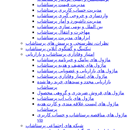
مدیریت قیمت پرستاشاپ
مدیریت حساب کاربری پرستاشاپ
واردسازی و خروجی گیری پرستاشاپ
مدیریت داشبورد و آمار پرستاشاپ
بین الملل و بومی سازی پرستاشاپ
مهاجرت و انتقال پرستاشاپ
ابزارهای مدیریت پرستاشاپ
نظرات، نظرسنجی و پرسش های پرستاشاپ
تیکتینگ و گفتگوی آنلاین پرستاشاپ
امتیاز وفاداری پرستاشاپ و بازاریابی
ماژول های پیامک و خبرنامه پرستاشاپ
ماژول های تخفیف و هدیه پرستاشاپ
ماژول های بازاریابی و عضویابی پرستاشاپ
ماژول های امتیاز وفاداری پرستاشاپ
بازاریابی مجدد و سبدهای خرید رها شده
پرستاشاپ
ماژول های فروش ضربدری و گروهی محصول
ماژول های پاپ آپ پرستاشاپ
ماژول های لیست علاقه مندی و کارت هدیه
پرستاشاپ
ماژول های مناقصه پرستاشاپ و حساب کاربری
vip
شبکه های اجتماعی پرستاشاپ