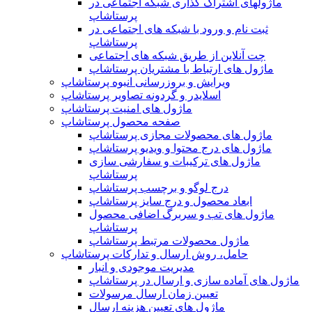
ماژولهای اشتراک‌ گذاری شبکه اجتماعی در
پرستاشاپ
ثبت نام و ورود با شبکه های اجتماعی در
پرستاشاپ
چت آنلاین از طریق شبکه های اجتماعی
ماژول های ارتباط با مشتریان پرستاشاپ
ویرایش و بروزرسانی انبوه پرستاشاپ
اسلایدر و گردونه تصاویر پرستاشاپ
ماژول های امنیت پرستاشاپ
صفحه محصول پرستاشاپ
ماژول های محصولات مجازی پرستاشاپ
ماژول های درج محتوا و ویدیو پرستاشاپ
ماژول های ترکیبات و سفارشی سازی
پرستاشاپ
درج لوگو و برچسب پرستاشاپ
ابعاد محصول و درج سایز پرستاشاپ
ماژول های تب و سربرگ اضافی محصول
پرستاشاپ
ماژول محصولات مرتبط پرستاشاپ
حامل، روش ارسال و تدارکات پرستاشاپ
مدیریت موجودی و انبار
ماژول های آماده سازی و ارسال در پرستاشاپ
تعیین زمان ارسال مرسولات
ماژول های تعیین هزینه ارسال