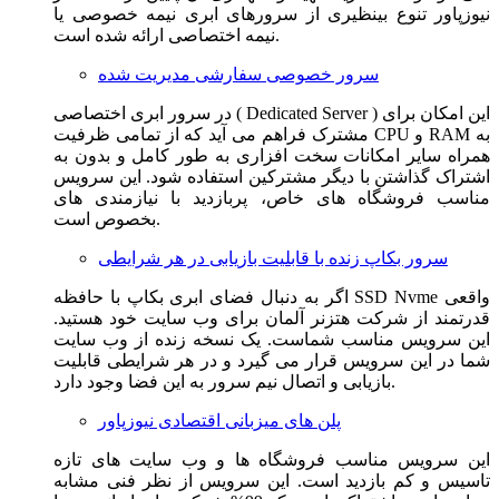
نیوزپاور تنوع بینظیری از سرورهای ابری نیمه خصوصی یا
نیمه اختصاصی ارائه شده است.
سرور خصوصی سفارشی مدیریت شده
در سرور ابری اختصاصی ( Dedicated Server ) این امکان برای
مشترک فراهم می آید که از تمامی ظرفیت CPU و RAM به
همراه سایر امکانات سخت افزاری به طور کامل و بدون به
اشتراک گذاشتن با دیگر مشترکین استفاده شود. این سرویس
مناسب فروشگاه های خاص، پربازدید با نیازمندی های
بخصوص است.
سرور بکاپ زنده با قابلیت بازیابی در هر شرایطی
اگر به دنبال فضای ابری بکاپ با حافظه SSD Nvme واقعی
قدرتمند از شرکت هتزنر آلمان برای وب سایت خود هستید.
این سرویس مناسب شماست. یک نسخه زنده از وب سایت
شما در این سرویس قرار می گیرد و در هر شرایطی قابلیت
بازیابی و اتصال نیم سرور به این فضا وجود دارد.
پلن های میزبانی اقتصادی نیوزپاور
این سرویس مناسب فروشگاه ها و وب سایت های تازه
تاسیس و کم بازدید است. این سرویس از نظر فنی مشابه