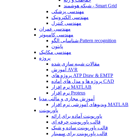
شبکه هوشمند - Smart Grid
مهندسی پزشکی
مهندسی الکترونیک
مهندسی کنترل
مهندسی عمران
مهندسی کامپیوتر
شناسایی الگو-Pattern recognition
پایتون
مهندسی مکانیک
پروژه
مقالات شبیه سازی شده
آموزش AVR
پروژه های ATP Draw & EMTP
پروژه ها و مدل های آماده CAD
نرم افزار MATLAB
نرم افزار Proteus
آموزش مجازی و مالتی مدیا
ویدیوهای آموزشی نرم افزار MATLAB
پاورپوینت
پاورپوینت آماده برای ارائه
قالب پاورپوینت حرفه ای
قالب پاورپوینت ساده و شیک
قالب پاورپوینت برای سمینار