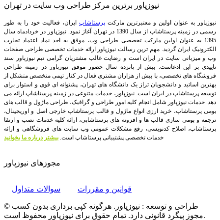
نیوزپاور برترین مرکز طراحی وب سایت در تهران
نیوزپاور به عنوان اولین و معتبرترین مارکت
پرستاشاپ
ایران، فعالیت خود را به طور
رسمی در زمینه پرستاشاپ از سال 1390 در تهران آغاز نمود. نیوزپاور در خردادماه سال
1395 به عنوان اولین مارکت تخصصی طراحی وب، موفق به اخذ نماد اعتماد تجارت
الکترونیک ایران گردید. مهم ترین رسالت نیوزپاور ارائه خدمات تخصصی طراحی صفحات
وب و میزبانی سایت در ایران است و رضایت غالب مشتریان گرامی تیم نیوزپاور سند
تاییدی بر این ادعاست. بیش از پانزده سال حضور موفق نیوزپاور در زمینه طراحی
فروشگاه های تخصصی، با بیش از هزاران مشتری فعال در کنار تیمی متخصص متشکل از
بهترین اساتید و دانشجویان تراز یک دانشگاه های تهران، پشتوانه ای قوی و استوار برای
توسعه پرستاشاپ در ایران است.
نیوزپاور، خدمات متنوعی در زمینه پرستاشاپ ارائه می
دهد. خدمات نیوزپاور شامل انجام کلیه امور طراحی و گرافیک، طراحی ماژول و قالب های
بومی پرستاشاپ، خرید ارزی انواع ماژول و قالب پرستاشاپ خارجی اصل و اوریجینال،
ترجمه و بومی سازی قالب ها و افزونه های پرستاشاپی، ارائه کلیه خدمات نصب و ارتقا
پرستاشاپ، اصلاح کدنویسی، رفع مشکلات عمومی وب سایت های فروشگاهی و ارائه
خدمات تخصصی پشتیبانی پرستاشاپ است.
بیشتر درباره ما بخوانید
مجوزهای نیوزپاور
قوانین و مقررات
|
سوالات متداول
© طراحی و توسعه : نیوزپاور. هرگونه کپی برداری بدون کسب
مجوز پیگرد قانونی دارد. تمام حقوق برای نیوزپاور محفوظ است.