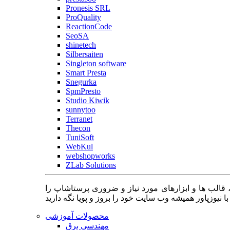
Pronesis SRL
ProQuality
ReactionCode
SeoSA
shinetech
Silbersaiten
Singleton software
Smart Presta
Snegurka
SpmPresto
Studio Kiwik
sunnytoo
Terranet
Thecon
TuniSoft
WebKul
webshopworks
ZLab Solutions
 قالب ها و ابزارهای مورد نیاز و ضروری پرستاشاپ را
محصولات آموزشی
مهندسی برق