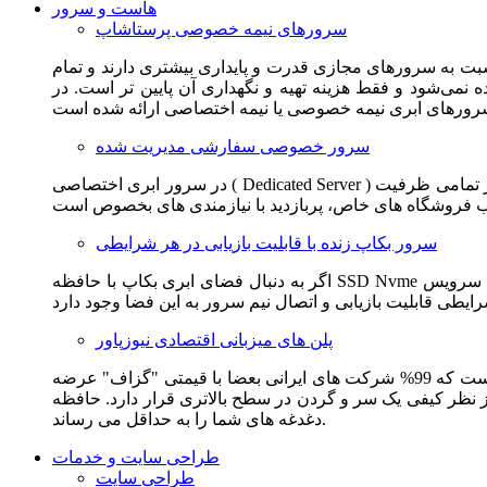
هاست و سرور
سرورهای نیمه خصوصی پرستاشاپ
سبت به سرورهای مجازی قدرت و پایداری بیشتری دارند و تمام
می‌شود و فقط هزینه تهیه و نگهداری آن پایین تر است. در
سرور خصوصی سفارشی مدیریت شده
در سرور ابری اختصاصی ( Dedicated Server ) این امکان برای مشترک فراهم می آید که از تمامی ظرفیت CPU و RAM به همراه سایر امکانات سخت افزاری به طور کامل و بدون به اشتراک گذاشتن با
سرور بکاپ زنده با قابلیت بازیابی در هر شرایطی
اگر به دنبال فضای ابری بکاپ با حافظه SSD Nvme واقعی قدرتمند از شرکت هتزنر آلمان برای وب سایت خود هستید. این سرویس مناسب شماست. یک نسخه زنده از وب سایت شما در این سرویس
پلن های میزبانی اقتصادی نیوزپاور
این سرویس مناسب فروشگاه ها و وب سایت های تازه تاسیس و کم بازدید است. این سرویس از نظر فنی مشابه همان هاست اشتراکی است که 99% شرکت های ایرانی بعضا با قیمتی "گزاف" عرضه
 بالاتری قرار دارد. حافظه SSD Nvme، فضای کاملا ابری، امنیت و پایداری عالی همه چیز را برای ایجاد یک فروشگاه جدید فراهم می کند و
دغدغه های شما را به حداقل می رساند.
طراحی سایت و خدمات
طراحی سایت