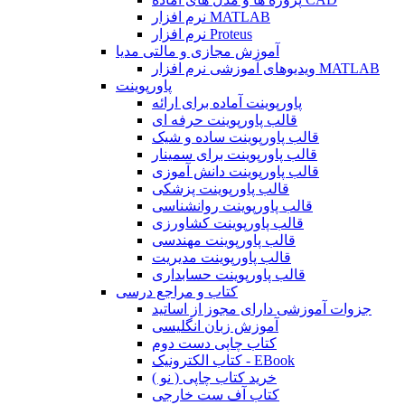
نرم افزار MATLAB
نرم افزار Proteus
آموزش مجازی و مالتی مدیا
ویدیوهای آموزشی نرم افزار MATLAB
پاورپوینت
پاورپوینت آماده برای ارائه
قالب پاورپوینت حرفه ای
قالب پاورپوینت ساده و شیک
قالب پاورپوینت برای سمینار
قالب پاورپوینت دانش آموزی
قالب پاورپوینت پزشکی
قالب پاورپوینت روانشناسی
قالب پاورپوینت کشاورزی
قالب پاورپوینت مهندسی
قالب پاورپوینت مدیریت
قالب پاورپوینت حسابداری
کتاب و مراجع درسی
جزوات آموزشی دارای مجوز از اساتید
آموزش زبان انگلیسی
کتاب چاپی دست دوم
کتاب الکترونیک - EBook
خرید کتاب چاپی ( نو )
کتاب آف ست خارجی