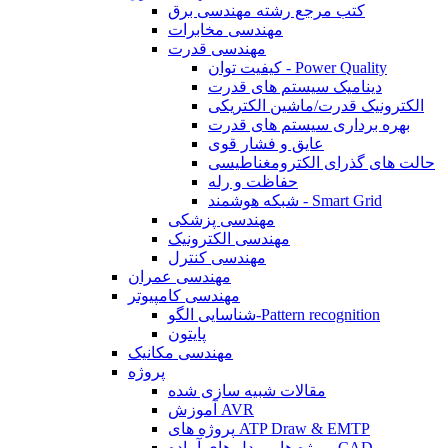
کتب مرجع رشته مهندسی برق
مهندسی مخابرات
مهندسی قدرت
کیفیت توان - Power Quality
دینامیک سیستم های قدرت
الکترونیک قدرت/ماشین الکتریکی
بهره برداری سیستم های قدرت
عایق و فشار قوی
حالت های گذرای الکترومغناطیسی
حفاظت و رله
شبکه هوشمند - Smart Grid
مهندسی پزشکی
مهندسی الکترونیک
مهندسی کنترل
مهندسی عمران
مهندسی کامپیوتر
شناسایی الگو-Pattern recognition
پایتون
مهندسی مکانیک
پروژه
مقالات شبیه سازی شده
آموزش AVR
پروژه های ATP Draw & EMTP
پروژه ها و مدل های آماده CAD