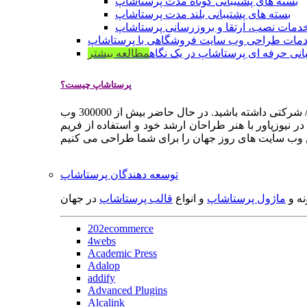
بسته های پشتیبانی کوتاه مدت پرستاشاپ
بسته های پشتیبانی بلند مدت پرستاشاپ
دمات نصب، ارتقا و بروزرسانی پرستاشاپ
مات طراحی وب سایت فروشگاهی با پرستاشاپ
انی حرفه ای پرستاشاپ در یک نگاه
مطالعه بیشتر
پرستاشاپ چیست؟
پرستاشاپ یک سیستم مدیریت وب سایت / فروشگاه آنلاین اپن سورس است که به شما کمک می کند به سرعت یک وب سایت فروشگاهی / شرکتی داشته باشید. در حال حاضر بیش از 300000 وب
 نیوزپاور با هنر طراحان ارشد خود و استفاده از فریم
توسعه دهندگان پرستاشاپ
نه و
ماژول پرستاشاپ
و انواع
قالب پرستاشاپ
در جهان
202ecommerce
4webs
Academic Press
Adalop
addify
Advanced Plugins
Alcalink