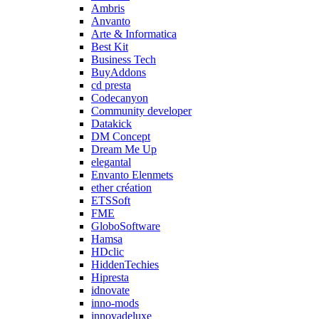
Ambris
Anvanto
Arte & Informatica
Best Kit
Business Tech
BuyAddons
cd presta
Codecanyon
Community developer
Datakick
DM Concept
Dream Me Up
elegantal
Envanto Elenmets
ether création
ETSSoft
FME
GloboSoftware
Hamsa
HDclic
HiddenTechies
Hipresta
idnovate
inno-mods
innovadeluxe