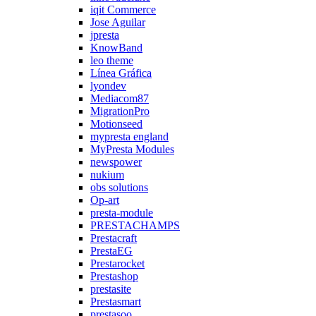
iqit Commerce
Jose Aguilar
jpresta
KnowBand
leo theme
Línea Gráfica
lyondev
Mediacom87
MigrationPro
Motionseed
mypresta england
MyPresta Modules
newspower
nukium
obs solutions
Op-art
presta-module
PRESTACHAMPS
Prestacraft
PrestaEG
Prestarocket
Prestashop
prestasite
Prestasmart
prestasoo