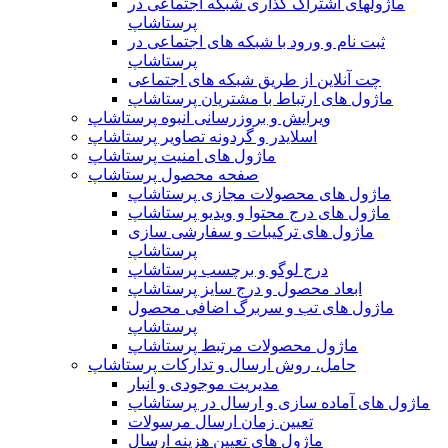
ماژولهای اشتراک‌ گذاری شبکه اجتماعی در
پرستاشاپ
ثبت نام و ورود با شبکه های اجتماعی در
پرستاشاپ
چت آنلاین از طریق شبکه های اجتماعی
ماژول های ارتباط با مشتریان پرستاشاپ
ویرایش و بروزرسانی انبوه پرستاشاپ
اسلایدر و گردونه تصاویر پرستاشاپ
ماژول های امنیت پرستاشاپ
صفحه محصول پرستاشاپ
ماژول های محصولات مجازی پرستاشاپ
ماژول های درج محتوا و ویدیو پرستاشاپ
ماژول های ترکیبات و سفارشی سازی
پرستاشاپ
درج لوگو و برچسب پرستاشاپ
ابعاد محصول و درج سایز پرستاشاپ
ماژول های تب و سربرگ اضافی محصول
پرستاشاپ
ماژول محصولات مرتبط پرستاشاپ
حامل، روش ارسال و تدارکات پرستاشاپ
مدیریت موجودی و انبار
ماژول های آماده سازی و ارسال در پرستاشاپ
تعیین زمان ارسال مرسولات
ماژول های تعیین هزینه ارسال