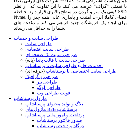
همان هاست اشتراکی است که 99% شرکت های ایرانی بعضا
با قیمتی "گزاف" عرضه می کنند با این تفاوت که از نظر
کیفی یک سر و گردن در سطح بالاتری قرار دارد. حافظه SSD
Nvme، فضای کاملا ابری، امنیت و پایداری عالی همه چیز را
برای ایجاد یک فروشگاه جدید فراهم می کند و دغدغه های
شما را به حداقل می رساند.
طراحی سایت و خدمات
طراحی سایت
طراحی سایت اقتصادی
طراحی سایت تک صفحه ای
طراحی سایت با قالب پاندا
(پایه)
خدمات جامع طراحی سایت با پرستاشاپ
طراحی سایت اختصاصی با پرستاشاپ
(حرفه ای)
طراحی و گرافیک
طراحی بنر
طراحی لوگو
فونت طراحی وب
ماژول پرستاشاپ
بلاگ و تولید محتوای پرستاشاپ
ماژول های B2B پرستاشاپ
پرداخت و امور مالی پرستاشاپ
صدور فاکتور پرستاشاپ
درگاه پرداخت پرستاشاپ