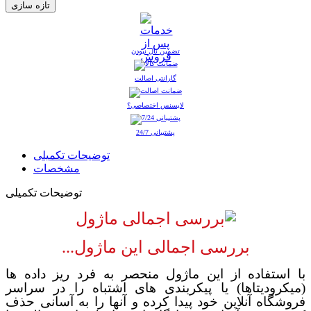
تضمین نال نبودن
گارانتی اصالت
لایسنس اختصاصی؟
پشتیبانی 24/7
توضیحات تکمیلی
مشخصات
توضیحات تکمیلی
بررسی اجمالی این ماژول...
با استفاده از این ماژول منحصر به فرد ریز داده ها
(میکرودیتاها) یا پیکربندی های اشتباه را در سراسر
فروشگاه آنلاین خود پیدا کرده و آنها را به آسانی حذف