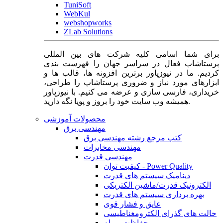
TuniSoft
WebKul
webshopworks
ZLab Solutions
برای شما اسامی کلیه شرکت های بین المللی
پرستاشاپ فعال در سراسر جهان را فهرست بندی
کردیم. ما در نیوزپاور برترین افزونه ها، قالب ها و
ابزارهای مورد نیاز و ضروری پرستاشاپ را طراحی،
خریداری، فارسی سازی و عرضه می کنیم. با نیوزپاور
همیشه وب سایت خود را بروز و پویا نگه دارید.
محصولات آموزشی
مهندسی برق
کتب مرجع رشته مهندسی برق
مهندسی مخابرات
مهندسی قدرت
کیفیت توان - Power Quality
دینامیک سیستم های قدرت
الکترونیک قدرت/ماشین الکتریکی
بهره برداری سیستم های قدرت
عایق و فشار قوی
حالت های گذرای الکترومغناطیسی
حفاظت و رله