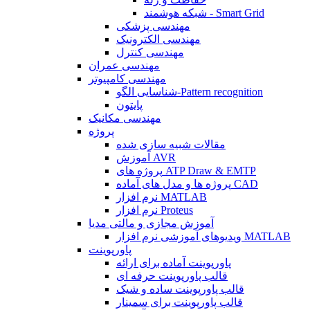
شبکه هوشمند - Smart Grid
مهندسی پزشکی
مهندسی الکترونیک
مهندسی کنترل
مهندسی عمران
مهندسی کامپیوتر
شناسایی الگو-Pattern recognition
پایتون
مهندسی مکانیک
پروژه
مقالات شبیه سازی شده
آموزش AVR
پروژه های ATP Draw & EMTP
پروژه ها و مدل های آماده CAD
نرم افزار MATLAB
نرم افزار Proteus
آموزش مجازی و مالتی مدیا
ویدیوهای آموزشی نرم افزار MATLAB
پاورپوینت
پاورپوینت آماده برای ارائه
قالب پاورپوینت حرفه ای
قالب پاورپوینت ساده و شیک
قالب پاورپوینت برای سمینار