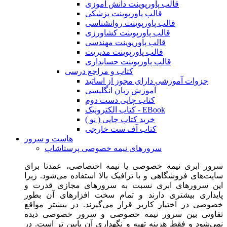
قالب پاورپوینت دانش آموزی
قالب پاورپوینت پزشکی
قالب پاورپوینت روانشناسی
قالب پاورپوینت کشاورزی
قالب پاورپوینت مهندسی
قالب پاورپوینت مدیریت
قالب پاورپوینت حسابداری
کتاب و مراجع درسی
جزوات آموزشی دارای مجوز از اساتید
آموزش زبان انگلیسی
کتاب چاپی دست دوم
کتاب الکترونیک - EBook
خرید کتاب چاپی ( نو )
کتاب آف ست خارجی
هاست و سرور
سرورهای نیمه خصوصی پرستاشاپ
سرور ابری نیمه خصوصی یا نیمه اختصاصی، عمدتا برای
سایت‌های فروشگاهی و با ترافیک بالا استفاده می‌شود. زیرا
این سرورهای ابری نسبت به سرورهای مجازی قدرت و
پایداری بیشتری دارند و تمام سخت افزارهای آن بطور
خصوصی در اختیار کاربر قرار می‌گیرند. در بیشتر مواقع
تفاوتی بین سرور نیمه خصوصی و سرور خصوصی دیده
نمی‌شود و فقط هزینه تهیه و نگهداری آن پایین تر است. در