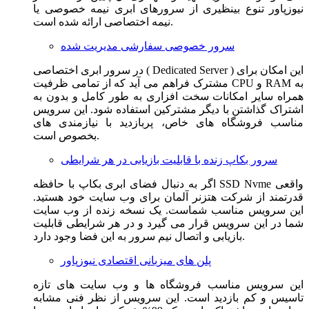
نیوزپاور تنوع بینظیری از سرورهای ابری نیمه خصوصی یا
نیمه اختصاصی ارائه شده است.
سرور خصوصی سفارشی مدیریت شده
در سرور ابری اختصاصی ( Dedicated Server ) این امکان برای
مشترک فراهم می آید که از تمامی ظرفیت CPU و RAM به
همراه سایر امکانات سخت افزاری به طور کامل و بدون به
اشتراک گذاشتن با دیگر مشترکین استفاده شود. این سرویس
مناسب فروشگاه های خاص، پربازدید با نیازمندی های
بخصوص است.
سرور بکاپ زنده با قابلیت بازیابی در هر شرایطی
اگر به دنبال فضای ابری بکاپ با حافظه SSD Nvme واقعی
قدرتمند از شرکت هتزنر آلمان برای وب سایت خود هستید.
این سرویس مناسب شماست. یک نسخه زنده از وب سایت
شما در این سرویس قرار می گیرد و در هر شرایطی قابلیت
بازیابی و اتصال نیم سرور به این فضا وجود دارد.
پلن های میزبانی اقتصادی نیوزپاور
این سرویس مناسب فروشگاه ها و وب سایت های تازه
تاسیس و کم بازدید است. این سرویس از نظر فنی مشابه