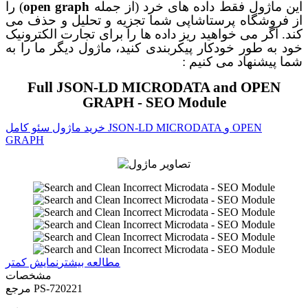
این
ماژول فقط داده های خرد (از جمله
open graph
) را
از فروشگاه پرستاشاپی شما تجزیه و تحلیل و حذف می
کند. اگر می خواهید ریز داده ها را برای تجارت الکترونیک
خود به طور خودکار پیکربندی کنید، ماژول دیگر ما را به
شما پیشنهاد می کنیم :
Full JSON-LD MICRODATA and OPEN
GRAPH - SEO Module
خرید ماژول سئو کامل JSON-LD MICRODATA و OPEN
GRAPH
مطالعه بیشتر
نمایش کمتر
مشخصات
PS-720221
مرجع