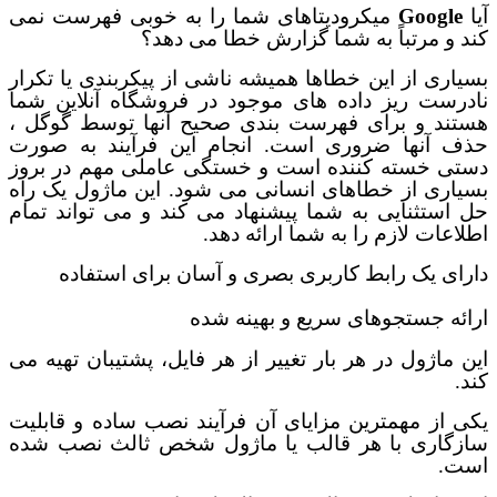
آیا
Google
میکرودیتاهای شما را به خوبی فهرست نمی
کند و مرتباً به شما گزارش خطا می دهد؟
بسیاری از این خطاها همیشه ناشی از پیکربندی یا تکرار
نادرست ریز داده های موجود در فروشگاه آنلاین شما
هستند و برای فهرست بندی صحیح آنها توسط گوگل ،
حذف آنها ضروری است
.
انجام این فرآیند به صورت
دستی خسته کننده است و خستگی عاملی مهم در بروز
بسیاری از خطاهای انسانی می شود. این ماژول یک راه
حل استثنایی به شما پیشنهاد می کند و می تواند تمام
اطلاعات لازم را به شما ارائه دهد
.
دارای یک رابط کاربری بصری و آسان برای استفاده
ارائه جستجوهای سریع و بهینه شده
این ماژول در هر بار تغییر از هر فایل، پشتیبان تهیه می
کند
.
یکی از مهمترین مزایای آن فرآیند نصب ساده و قابلیت
سازگاری با هر قالب یا ماژول شخص ثالث نصب شده
است
.