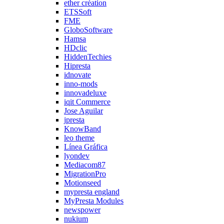
ether création
ETSSoft
FME
GloboSoftware
Hamsa
HDclic
HiddenTechies
Hipresta
idnovate
inno-mods
innovadeluxe
iqit Commerce
Jose Aguilar
jpresta
KnowBand
leo theme
Línea Gráfica
lyondev
Mediacom87
MigrationPro
Motionseed
mypresta england
MyPresta Modules
newspower
nukium