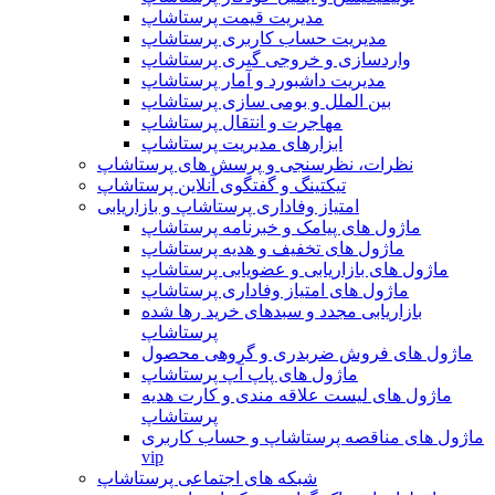
مدیریت قیمت پرستاشاپ
مدیریت حساب کاربری پرستاشاپ
واردسازی و خروجی گیری پرستاشاپ
مدیریت داشبورد و آمار پرستاشاپ
بین الملل و بومی سازی پرستاشاپ
مهاجرت و انتقال پرستاشاپ
ابزارهای مدیریت پرستاشاپ
نظرات، نظرسنجی و پرسش های پرستاشاپ
تیکتینگ و گفتگوی آنلاین پرستاشاپ
امتیاز وفاداری پرستاشاپ و بازاریابی
ماژول های پیامک و خبرنامه پرستاشاپ
ماژول های تخفیف و هدیه پرستاشاپ
ماژول های بازاریابی و عضویابی پرستاشاپ
ماژول های امتیاز وفاداری پرستاشاپ
بازاریابی مجدد و سبدهای خرید رها شده
پرستاشاپ
ماژول های فروش ضربدری و گروهی محصول
ماژول های پاپ آپ پرستاشاپ
ماژول های لیست علاقه مندی و کارت هدیه
پرستاشاپ
ماژول های مناقصه پرستاشاپ و حساب کاربری
vip
شبکه های اجتماعی پرستاشاپ