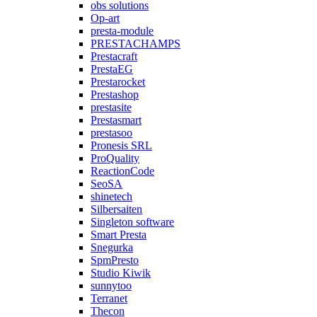
obs solutions
Op-art
presta-module
PRESTACHAMPS
Prestacraft
PrestaEG
Prestarocket
Prestashop
prestasite
Prestasmart
prestasoo
Pronesis SRL
ProQuality
ReactionCode
SeoSA
shinetech
Silbersaiten
Singleton software
Smart Presta
Snegurka
SpmPresto
Studio Kiwik
sunnytoo
Terranet
Thecon