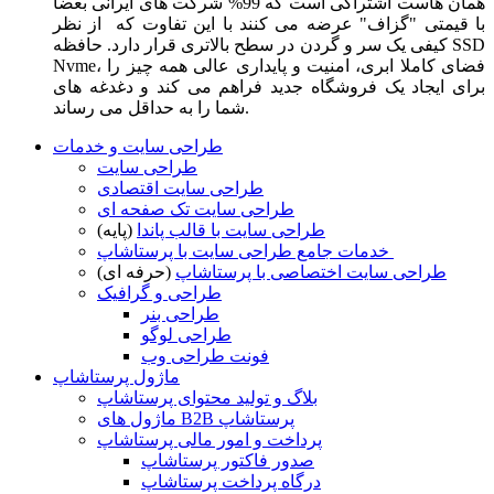
همان هاست اشتراکی است که 99% شرکت های ایرانی بعضا
با قیمتی "گزاف" عرضه می کنند با این تفاوت که از نظر
کیفی یک سر و گردن در سطح بالاتری قرار دارد. حافظه SSD
Nvme، فضای کاملا ابری، امنیت و پایداری عالی همه چیز را
برای ایجاد یک فروشگاه جدید فراهم می کند و دغدغه های
شما را به حداقل می رساند.
طراحی سایت و خدمات
طراحی سایت
طراحی سایت اقتصادی
طراحی سایت تک صفحه ای
طراحی سایت با قالب پاندا
(پایه)
خدمات جامع طراحی سایت با پرستاشاپ
طراحی سایت اختصاصی با پرستاشاپ
(حرفه ای)
طراحی و گرافیک
طراحی بنر
طراحی لوگو
فونت طراحی وب
ماژول پرستاشاپ
بلاگ و تولید محتوای پرستاشاپ
ماژول های B2B پرستاشاپ
پرداخت و امور مالی پرستاشاپ
صدور فاکتور پرستاشاپ
درگاه پرداخت پرستاشاپ