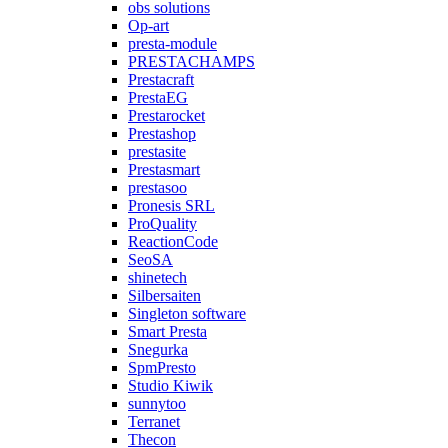
obs solutions
Op-art
presta-module
PRESTACHAMPS
Prestacraft
PrestaEG
Prestarocket
Prestashop
prestasite
Prestasmart
prestasoo
Pronesis SRL
ProQuality
ReactionCode
SeoSA
shinetech
Silbersaiten
Singleton software
Smart Presta
Snegurka
SpmPresto
Studio Kiwik
sunnytoo
Terranet
Thecon