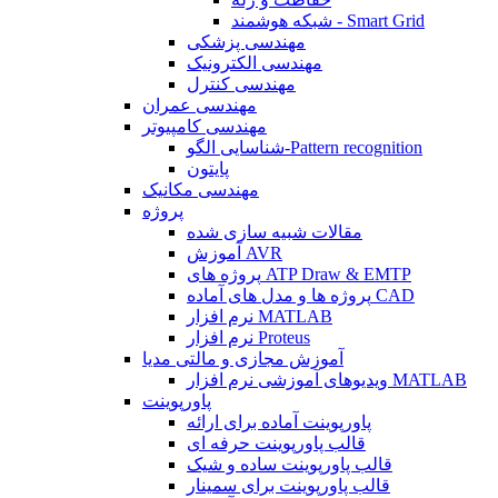
شبکه هوشمند - Smart Grid
مهندسی پزشکی
مهندسی الکترونیک
مهندسی کنترل
مهندسی عمران
مهندسی کامپیوتر
شناسایی الگو-Pattern recognition
پایتون
مهندسی مکانیک
پروژه
مقالات شبیه سازی شده
آموزش AVR
پروژه های ATP Draw & EMTP
پروژه ها و مدل های آماده CAD
نرم افزار MATLAB
نرم افزار Proteus
آموزش مجازی و مالتی مدیا
ویدیوهای آموزشی نرم افزار MATLAB
پاورپوینت
پاورپوینت آماده برای ارائه
قالب پاورپوینت حرفه ای
قالب پاورپوینت ساده و شیک
قالب پاورپوینت برای سمینار