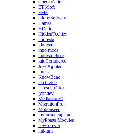
ether création
ETSSoft
FME
GloboSoftware
Hamsa
HDclic
HiddenTechies
Hipresta
idnovate
inno-mods
innovadeluxe
iqit Commerce
Jose Aguilar
jpresta
KnowBand
leo theme
Línea Gráfica
lyondev
Mediacom87
MigrationPro
Motionseed
mypresta england
MyPresta Modules
newspower
nukium