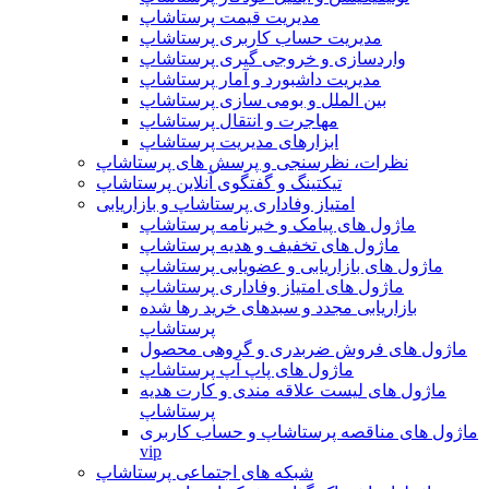
مدیریت قیمت پرستاشاپ
مدیریت حساب کاربری پرستاشاپ
واردسازی و خروجی گیری پرستاشاپ
مدیریت داشبورد و آمار پرستاشاپ
بین الملل و بومی سازی پرستاشاپ
مهاجرت و انتقال پرستاشاپ
ابزارهای مدیریت پرستاشاپ
نظرات، نظرسنجی و پرسش های پرستاشاپ
تیکتینگ و گفتگوی آنلاین پرستاشاپ
امتیاز وفاداری پرستاشاپ و بازاریابی
ماژول های پیامک و خبرنامه پرستاشاپ
ماژول های تخفیف و هدیه پرستاشاپ
ماژول های بازاریابی و عضویابی پرستاشاپ
ماژول های امتیاز وفاداری پرستاشاپ
بازاریابی مجدد و سبدهای خرید رها شده
پرستاشاپ
ماژول های فروش ضربدری و گروهی محصول
ماژول های پاپ آپ پرستاشاپ
ماژول های لیست علاقه مندی و کارت هدیه
پرستاشاپ
ماژول های مناقصه پرستاشاپ و حساب کاربری
vip
شبکه های اجتماعی پرستاشاپ