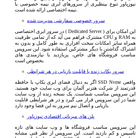
نیوزپاور تنوع بینظیری از سرورهای ابری نیمه خصوصی یا
نیمه اختصاصی ارائه شده است.
سرور خصوصی سفارشی مدیریت شده
در سرور ابری اختصاصی ( Dedicated Server ) این امکان برای
مشترک فراهم می آید که از تمامی ظرفیت CPU و RAM به
همراه سایر امکانات سخت افزاری به طور کامل و بدون به
اشتراک گذاشتن با دیگر مشترکین استفاده شود. این سرویس
مناسب فروشگاه های خاص، پربازدید با نیازمندی های
بخصوص است.
سرور بکاپ زنده با قابلیت بازیابی در هر شرایطی
اگر به دنبال فضای ابری بکاپ با حافظه SSD Nvme واقعی
قدرتمند از شرکت هتزنر آلمان برای وب سایت خود هستید.
این سرویس مناسب شماست. یک نسخه زنده از وب سایت
شما در این سرویس قرار می گیرد و در هر شرایطی قابلیت
بازیابی و اتصال نیم سرور به این فضا وجود دارد.
پلن های میزبانی اقتصادی نیوزپاور
این سرویس مناسب فروشگاه ها و وب سایت های تازه
تاسیس و کم بازدید است. این سرویس از نظر فنی مشابه