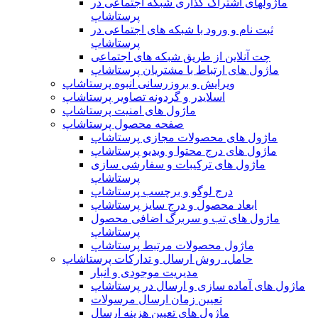
ماژولهای اشتراک‌ گذاری شبکه اجتماعی در
پرستاشاپ
ثبت نام و ورود با شبکه های اجتماعی در
پرستاشاپ
چت آنلاین از طریق شبکه های اجتماعی
ماژول های ارتباط با مشتریان پرستاشاپ
ویرایش و بروزرسانی انبوه پرستاشاپ
اسلایدر و گردونه تصاویر پرستاشاپ
ماژول های امنیت پرستاشاپ
صفحه محصول پرستاشاپ
ماژول های محصولات مجازی پرستاشاپ
ماژول های درج محتوا و ویدیو پرستاشاپ
ماژول های ترکیبات و سفارشی سازی
پرستاشاپ
درج لوگو و برچسب پرستاشاپ
ابعاد محصول و درج سایز پرستاشاپ
ماژول های تب و سربرگ اضافی محصول
پرستاشاپ
ماژول محصولات مرتبط پرستاشاپ
حامل، روش ارسال و تدارکات پرستاشاپ
مدیریت موجودی و انبار
ماژول های آماده سازی و ارسال در پرستاشاپ
تعیین زمان ارسال مرسولات
ماژول های تعیین هزینه ارسال