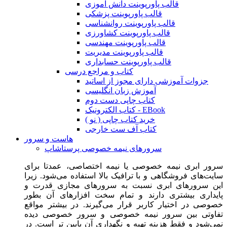
قالب پاورپوینت دانش آموزی
قالب پاورپوینت پزشکی
قالب پاورپوینت روانشناسی
قالب پاورپوینت کشاورزی
قالب پاورپوینت مهندسی
قالب پاورپوینت مدیریت
قالب پاورپوینت حسابداری
کتاب و مراجع درسی
جزوات آموزشی دارای مجوز از اساتید
آموزش زبان انگلیسی
کتاب چاپی دست دوم
کتاب الکترونیک - EBook
خرید کتاب چاپی ( نو )
کتاب آف ست خارجی
هاست و سرور
سرورهای نیمه خصوصی پرستاشاپ
سرور ابری نیمه خصوصی یا نیمه اختصاصی، عمدتا برای
سایت‌های فروشگاهی و با ترافیک بالا استفاده می‌شود. زیرا
این سرورهای ابری نسبت به سرورهای مجازی قدرت و
پایداری بیشتری دارند و تمام سخت افزارهای آن بطور
خصوصی در اختیار کاربر قرار می‌گیرند. در بیشتر مواقع
تفاوتی بین سرور نیمه خصوصی و سرور خصوصی دیده
نمی‌شود و فقط هزینه تهیه و نگهداری آن پایین تر است. در