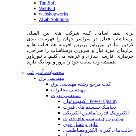
TuniSoft
WebKul
webshopworks
ZLab Solutions
برای شما اسامی کلیه شرکت های بین المللی
پرستاشاپ فعال در سراسر جهان را فهرست بندی
کردیم. ما در نیوزپاور برترین افزونه ها، قالب ها و
ابزارهای مورد نیاز و ضروری پرستاشاپ را طراحی،
خریداری، فارسی سازی و عرضه می کنیم. با نیوزپاور
همیشه وب سایت خود را بروز و پویا نگه دارید.
محصولات آموزشی
مهندسی برق
کتب مرجع رشته مهندسی برق
مهندسی مخابرات
مهندسی قدرت
کیفیت توان - Power Quality
دینامیک سیستم های قدرت
الکترونیک قدرت/ماشین الکتریکی
بهره برداری سیستم های قدرت
عایق و فشار قوی
حالت های گذرای الکترومغناطیسی
حفاظت و رله