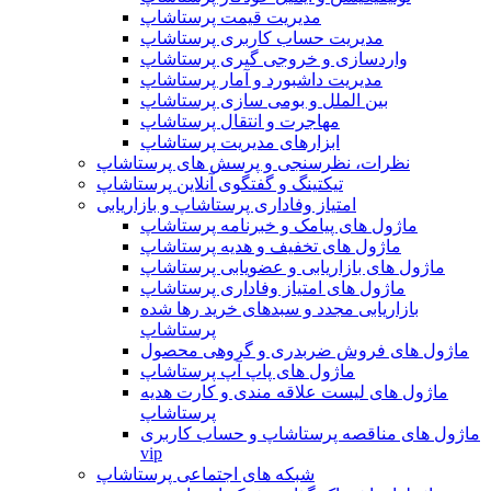
مدیریت قیمت پرستاشاپ
مدیریت حساب کاربری پرستاشاپ
واردسازی و خروجی گیری پرستاشاپ
مدیریت داشبورد و آمار پرستاشاپ
بین الملل و بومی سازی پرستاشاپ
مهاجرت و انتقال پرستاشاپ
ابزارهای مدیریت پرستاشاپ
نظرات، نظرسنجی و پرسش های پرستاشاپ
تیکتینگ و گفتگوی آنلاین پرستاشاپ
امتیاز وفاداری پرستاشاپ و بازاریابی
ماژول های پیامک و خبرنامه پرستاشاپ
ماژول های تخفیف و هدیه پرستاشاپ
ماژول های بازاریابی و عضویابی پرستاشاپ
ماژول های امتیاز وفاداری پرستاشاپ
بازاریابی مجدد و سبدهای خرید رها شده
پرستاشاپ
ماژول های فروش ضربدری و گروهی محصول
ماژول های پاپ آپ پرستاشاپ
ماژول های لیست علاقه مندی و کارت هدیه
پرستاشاپ
ماژول های مناقصه پرستاشاپ و حساب کاربری
vip
شبکه های اجتماعی پرستاشاپ