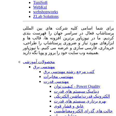
TuniSoft
WebKul
webshopworks
ZLab Solutions
برای شما اسامی کلیه شرکت های بین المللی
پرستاشاپ فعال در سراسر جهان را فهرست بندی
کردیم. ما در نیوزپاور برترین افزونه ها، قالب ها و
ابزارهای مورد نیاز و ضروری پرستاشاپ را طراحی،
خریداری، فارسی سازی و عرضه می کنیم. با نیوزپاور
همیشه وب سایت خود را بروز و پویا نگه دارید.
محصولات آموزشی
مهندسی برق
کتب مرجع رشته مهندسی برق
مهندسی مخابرات
مهندسی قدرت
کیفیت توان - Power Quality
دینامیک سیستم های قدرت
الکترونیک قدرت/ماشین الکتریکی
بهره برداری سیستم های قدرت
عایق و فشار قوی
حالت های گذرای الکترومغناطیسی
حفاظت و رله