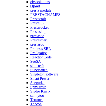
obs solutions
Op-art
presta-module
PRESTACHAMPS
Prestacraft
PrestaEG
Prestarocket
Prestashop
prestasite
Prestasmart
prestasoo
Pronesis SRL
ProQuality
ReactionCode
SeoSA
shinetech
Silbersaiten
Singleton software
Smart Presta
Snegurka
SpmPresto
Studio Kiwik
sunnytoo
Terranet
Thecon