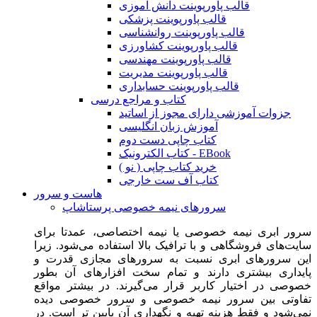
قالب پاورپوینت دانش آموزی
قالب پاورپوینت پزشکی
قالب پاورپوینت روانشناسی
قالب پاورپوینت کشاورزی
قالب پاورپوینت مهندسی
قالب پاورپوینت مدیریت
قالب پاورپوینت حسابداری
کتاب و مراجع درسی
جزوات آموزشی دارای مجوز از اساتید
آموزش زبان انگلیسی
کتاب چاپی دست دوم
کتاب الکترونیک - EBook
خرید کتاب چاپی ( نو )
کتاب آف ست خارجی
هاست و سرور
سرورهای نیمه خصوصی پرستاشاپ
سرور ابری نیمه خصوصی یا نیمه اختصاصی، عمدتا برای
سایت‌های فروشگاهی و با ترافیک بالا استفاده می‌شود. زیرا
این سرورهای ابری نسبت به سرورهای مجازی قدرت و
پایداری بیشتری دارند و تمام سخت افزارهای آن بطور
خصوصی در اختیار کاربر قرار می‌گیرند. در بیشتر مواقع
تفاوتی بین سرور نیمه خصوصی و سرور خصوصی دیده
نمی‌شود و فقط هزینه تهیه و نگهداری آن پایین تر است. در