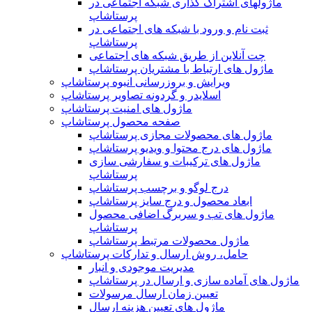
ماژولهای اشتراک‌ گذاری شبکه اجتماعی در
پرستاشاپ
ثبت نام و ورود با شبکه های اجتماعی در
پرستاشاپ
چت آنلاین از طریق شبکه های اجتماعی
ماژول های ارتباط با مشتریان پرستاشاپ
ویرایش و بروزرسانی انبوه پرستاشاپ
اسلایدر و گردونه تصاویر پرستاشاپ
ماژول های امنیت پرستاشاپ
صفحه محصول پرستاشاپ
ماژول های محصولات مجازی پرستاشاپ
ماژول های درج محتوا و ویدیو پرستاشاپ
ماژول های ترکیبات و سفارشی سازی
پرستاشاپ
درج لوگو و برچسب پرستاشاپ
ابعاد محصول و درج سایز پرستاشاپ
ماژول های تب و سربرگ اضافی محصول
پرستاشاپ
ماژول محصولات مرتبط پرستاشاپ
حامل، روش ارسال و تدارکات پرستاشاپ
مدیریت موجودی و انبار
ماژول های آماده سازی و ارسال در پرستاشاپ
تعیین زمان ارسال مرسولات
ماژول های تعیین هزینه ارسال