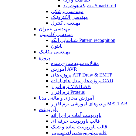
شبکه هوشمند - Smart Grid
مهندسی پزشکی
مهندسی الکترونیک
مهندسی کنترل
مهندسی عمران
مهندسی کامپیوتر
شناسایی الگو-Pattern recognition
پایتون
مهندسی مکانیک
پروژه
مقالات شبیه سازی شده
آموزش AVR
پروژه های ATP Draw & EMTP
پروژه ها و مدل های آماده CAD
نرم افزار MATLAB
نرم افزار Proteus
آموزش مجازی و مالتی مدیا
ویدیوهای آموزشی نرم افزار MATLAB
پاورپوینت
پاورپوینت آماده برای ارائه
قالب پاورپوینت حرفه ای
قالب پاورپوینت ساده و شیک
قالب پاورپوینت برای سمینار