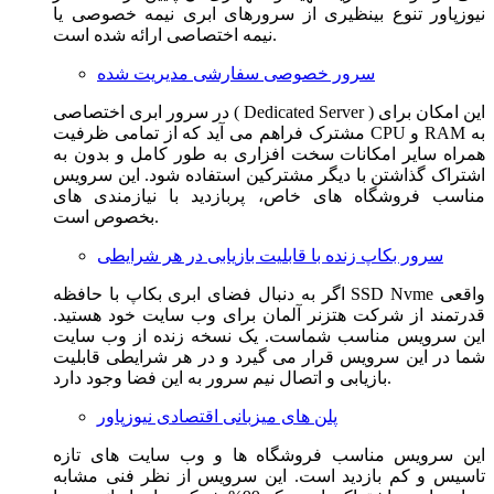
نیوزپاور تنوع بینظیری از سرورهای ابری نیمه خصوصی یا
نیمه اختصاصی ارائه شده است.
سرور خصوصی سفارشی مدیریت شده
در سرور ابری اختصاصی ( Dedicated Server ) این امکان برای
مشترک فراهم می آید که از تمامی ظرفیت CPU و RAM به
همراه سایر امکانات سخت افزاری به طور کامل و بدون به
اشتراک گذاشتن با دیگر مشترکین استفاده شود. این سرویس
مناسب فروشگاه های خاص، پربازدید با نیازمندی های
بخصوص است.
سرور بکاپ زنده با قابلیت بازیابی در هر شرایطی
اگر به دنبال فضای ابری بکاپ با حافظه SSD Nvme واقعی
قدرتمند از شرکت هتزنر آلمان برای وب سایت خود هستید.
این سرویس مناسب شماست. یک نسخه زنده از وب سایت
شما در این سرویس قرار می گیرد و در هر شرایطی قابلیت
بازیابی و اتصال نیم سرور به این فضا وجود دارد.
پلن های میزبانی اقتصادی نیوزپاور
این سرویس مناسب فروشگاه ها و وب سایت های تازه
تاسیس و کم بازدید است. این سرویس از نظر فنی مشابه