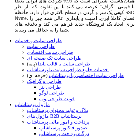
همان هاست اشتراکی است که 99% شرکت های ایرانی بعضا
با قیمتی "گزاف" عرضه می کنند با این تفاوت که از نظر
کیفی یک سر و گردن در سطح بالاتری قرار دارد. حافظه SSD
Nvme، فضای کاملا ابری، امنیت و پایداری عالی همه چیز را
برای ایجاد یک فروشگاه جدید فراهم می کند و دغدغه های
شما را به حداقل می رساند.
طراحی سایت و خدمات
طراحی سایت
طراحی سایت اقتصادی
طراحی سایت تک صفحه ای
طراحی سایت با قالب پاندا
(پایه)
خدمات جامع طراحی سایت با پرستاشاپ
طراحی سایت اختصاصی با پرستاشاپ
(حرفه ای)
طراحی و گرافیک
طراحی بنر
طراحی لوگو
فونت طراحی وب
ماژول پرستاشاپ
بلاگ و تولید محتوای پرستاشاپ
ماژول های B2B پرستاشاپ
پرداخت و امور مالی پرستاشاپ
صدور فاکتور پرستاشاپ
درگاه پرداخت پرستاشاپ