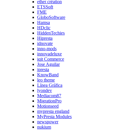
ether création
ETSSoft
FME
GloboSoftware
Hamsa
HDclic
HiddenTechies
Hipresta
idnovate
inno-mods
innovadeluxe
iqit Commerce
Jose Aguilar
jpresta
KnowBand
leo theme
Línea Gráfica
lyondev
Mediacom87
MigrationPro
Motionseed
mypresta england
MyPresta Modules
newspower
nukium