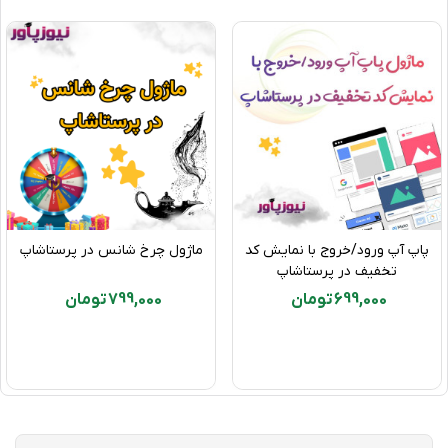
ایمیل برای مشتری ارسال شده است، در صورت
تغییر مشتری در تاریخ تولد ، مشکلات مربوط به
آن محدود می شود و نمی تواند چند بار اقدام
به دریافت کد تخفیف نماید.
·
برای هر مشتری یک کوپن خاص تولید می شود.
کوپن خود را سفارشی کنید
·
امکان درج عنوان برای کوپن
·
حذف پیشوند از کد تخفیف
پاپ آپ ورود/خروج با نمایش کد
ماژول چرخ شانس در پرستاشاپ
سازگار با اکثر انواع کاهش های قمیتی در پرستاشاپ
تخفیف در پرستاشاپ
1.5:
699,000 تومان
799,000 تومان
·
کاهش مقدار
·
درصد کاهش سفارش محصولات منتخب ، ارزان
ترین محصول
·
ارسال رایگان