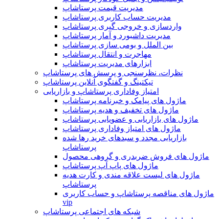
مدیریت قیمت پرستاشاپ
مدیریت حساب کاربری پرستاشاپ
واردسازی و خروجی گیری پرستاشاپ
مدیریت داشبورد و آمار پرستاشاپ
بین الملل و بومی سازی پرستاشاپ
مهاجرت و انتقال پرستاشاپ
ابزارهای مدیریت پرستاشاپ
نظرات، نظرسنجی و پرسش های پرستاشاپ
تیکتینگ و گفتگوی آنلاین پرستاشاپ
امتیاز وفاداری پرستاشاپ و بازاریابی
ماژول های پیامک و خبرنامه پرستاشاپ
ماژول های تخفیف و هدیه پرستاشاپ
ماژول های بازاریابی و عضویابی پرستاشاپ
ماژول های امتیاز وفاداری پرستاشاپ
بازاریابی مجدد و سبدهای خرید رها شده
پرستاشاپ
ماژول های فروش ضربدری و گروهی محصول
ماژول های پاپ آپ پرستاشاپ
ماژول های لیست علاقه مندی و کارت هدیه
پرستاشاپ
ماژول های مناقصه پرستاشاپ و حساب کاربری
vip
شبکه های اجتماعی پرستاشاپ