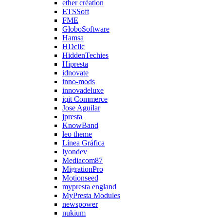
ether création
ETSSoft
FME
GloboSoftware
Hamsa
HDclic
HiddenTechies
Hipresta
idnovate
inno-mods
innovadeluxe
iqit Commerce
Jose Aguilar
jpresta
KnowBand
leo theme
Línea Gráfica
lyondev
Mediacom87
MigrationPro
Motionseed
mypresta england
MyPresta Modules
newspower
nukium