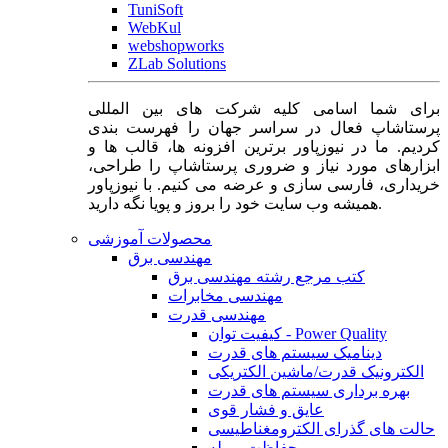
TuniSoft
WebKul
webshopworks
ZLab Solutions
برای شما اسامی کلیه شرکت های بین المللی
پرستاشاپ فعال در سراسر جهان را فهرست بندی
کردیم. ما در نیوزپاور برترین افزونه ها، قالب ها و
ابزارهای مورد نیاز و ضروری پرستاشاپ را طراحی،
خریداری، فارسی سازی و عرضه می کنیم. با نیوزپاور
همیشه وب سایت خود را بروز و پویا نگه دارید.
محصولات آموزشی
مهندسی برق
کتب مرجع رشته مهندسی برق
مهندسی مخابرات
مهندسی قدرت
کیفیت توان - Power Quality
دینامیک سیستم های قدرت
الکترونیک قدرت/ماشین الکتریکی
بهره برداری سیستم های قدرت
عایق و فشار قوی
حالت های گذرای الکترومغناطیسی
حفاظت و رله