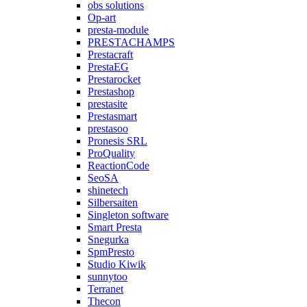
obs solutions
Op-art
presta-module
PRESTACHAMPS
Prestacraft
PrestaEG
Prestarocket
Prestashop
prestasite
Prestasmart
prestasoo
Pronesis SRL
ProQuality
ReactionCode
SeoSA
shinetech
Silbersaiten
Singleton software
Smart Presta
Snegurka
SpmPresto
Studio Kiwik
sunnytoo
Terranet
Thecon