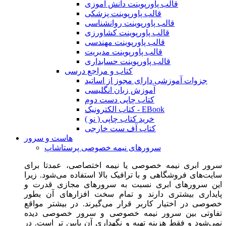
قالب پاورپوینت دانش آموزی
قالب پاورپوینت پزشکی
قالب پاورپوینت روانشناسی
قالب پاورپوینت کشاورزی
قالب پاورپوینت مهندسی
قالب پاورپوینت مدیریت
قالب پاورپوینت حسابداری
کتاب و مراجع درسی
جزوات آموزشی دارای مجوز از اساتید
آموزش زبان انگلیسی
کتاب چاپی دست دوم
کتاب الکترونیک - EBook
خرید کتاب چاپی ( نو )
کتاب آف ست خارجی
هاست و سرور
سرورهای نیمه خصوصی پرستاشاپ
سرور ابری نیمه خصوصی یا نیمه اختصاصی، عمدتا برای
سایت‌های فروشگاهی و با ترافیک بالا استفاده می‌شود. زیرا
این سرورهای ابری نسبت به سرورهای مجازی قدرت و
پایداری بیشتری دارند و تمام سخت افزارهای آن بطور
خصوصی در اختیار کاربر قرار می‌گیرند. در بیشتر مواقع
تفاوتی بین سرور نیمه خصوصی و سرور خصوصی دیده
نمی‌شود و فقط هزینه تهیه و نگهداری آن پایین تر است. در