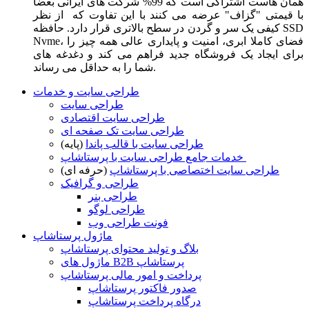
همان هاست اشتراکی است که 99% شرکت های ایرانی بعضا
با قیمتی "گزاف" عرضه می کنند با این تفاوت که از نظر
کیفی یک سر و گردن در سطح بالاتری قرار دارد. حافظه SSD
Nvme، فضای کاملا ابری، امنیت و پایداری عالی همه چیز را
برای ایجاد یک فروشگاه جدید فراهم می کند و دغدغه های
شما را به حداقل می رساند.
طراحی سایت و خدمات
طراحی سایت
طراحی سایت اقتصادی
طراحی سایت تک صفحه ای
طراحی سایت با قالب پاندا
(پایه)
خدمات جامع طراحی سایت با پرستاشاپ
طراحی سایت اختصاصی با پرستاشاپ
(حرفه ای)
طراحی و گرافیک
طراحی بنر
طراحی لوگو
فونت طراحی وب
ماژول پرستاشاپ
بلاگ و تولید محتوای پرستاشاپ
ماژول های B2B پرستاشاپ
پرداخت و امور مالی پرستاشاپ
صدور فاکتور پرستاشاپ
درگاه پرداخت پرستاشاپ