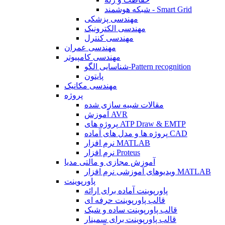
شبکه هوشمند - Smart Grid
مهندسی پزشکی
مهندسی الکترونیک
مهندسی کنترل
مهندسی عمران
مهندسی کامپیوتر
شناسایی الگو-Pattern recognition
پایتون
مهندسی مکانیک
پروژه
مقالات شبیه سازی شده
آموزش AVR
پروژه های ATP Draw & EMTP
پروژه ها و مدل های آماده CAD
نرم افزار MATLAB
نرم افزار Proteus
آموزش مجازی و مالتی مدیا
ویدیوهای آموزشی نرم افزار MATLAB
پاورپوینت
پاورپوینت آماده برای ارائه
قالب پاورپوینت حرفه ای
قالب پاورپوینت ساده و شیک
قالب پاورپوینت برای سمینار