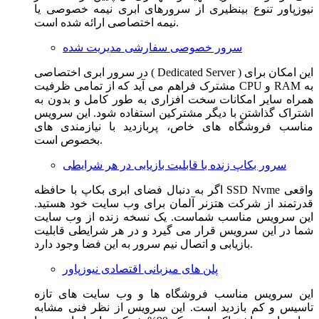
نیوزپاور تنوع بینظیری از سرورهای ابری نیمه خصوصی یا
نیمه اختصاصی ارائه شده است.
سرور خصوصی سفارشی مدیریت شده
در سرور ابری اختصاصی ( Dedicated Server ) این امکان برای
مشترک فراهم می آید که از تمامی ظرفیت CPU و RAM به
همراه سایر امکانات سخت افزاری به طور کامل و بدون به
اشتراک گذاشتن با دیگر مشترکین استفاده شود. این سرویس
مناسب فروشگاه های خاص، پربازدید با نیازمندی های
بخصوص است.
سرور بکاپ زنده با قابلیت بازیابی در هر شرایطی
اگر به دنبال فضای ابری بکاپ با حافظه SSD Nvme واقعی
قدرتمند از شرکت هتزنر آلمان برای وب سایت خود هستید.
این سرویس مناسب شماست. یک نسخه زنده از وب سایت
شما در این سرویس قرار می گیرد و در هر شرایطی قابلیت
بازیابی و اتصال نیم سرور به این فضا وجود دارد.
پلن های میزبانی اقتصادی نیوزپاور
این سرویس مناسب فروشگاه ها و وب سایت های تازه
تاسیس و کم بازدید است. این سرویس از نظر فنی مشابه