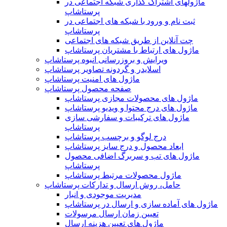
ماژولهای اشتراک‌ گذاری شبکه اجتماعی در
پرستاشاپ
ثبت نام و ورود با شبکه های اجتماعی در
پرستاشاپ
چت آنلاین از طریق شبکه های اجتماعی
ماژول های ارتباط با مشتریان پرستاشاپ
ویرایش و بروزرسانی انبوه پرستاشاپ
اسلایدر و گردونه تصاویر پرستاشاپ
ماژول های امنیت پرستاشاپ
صفحه محصول پرستاشاپ
ماژول های محصولات مجازی پرستاشاپ
ماژول های درج محتوا و ویدیو پرستاشاپ
ماژول های ترکیبات و سفارشی سازی
پرستاشاپ
درج لوگو و برچسب پرستاشاپ
ابعاد محصول و درج سایز پرستاشاپ
ماژول های تب و سربرگ اضافی محصول
پرستاشاپ
ماژول محصولات مرتبط پرستاشاپ
حامل، روش ارسال و تدارکات پرستاشاپ
مدیریت موجودی و انبار
ماژول های آماده سازی و ارسال در پرستاشاپ
تعیین زمان ارسال مرسولات
ماژول های تعیین هزینه ارسال