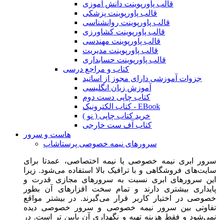
قالب پاورپوینت دانش آموزی
قالب پاورپوینت پزشکی
قالب پاورپوینت روانشناسی
قالب پاورپوینت کشاورزی
قالب پاورپوینت مهندسی
قالب پاورپوینت مدیریت
قالب پاورپوینت حسابداری
کتاب و مراجع درسی
جزوات آموزشی دارای مجوز از اساتید
آموزش زبان انگلیسی
کتاب چاپی دست دوم
کتاب الکترونیک - EBook
خرید کتاب چاپی ( نو )
کتاب آف ست خارجی
هاست و سرور
سرورهای نیمه خصوصی پرستاشاپ
سرور ابری نیمه خصوصی یا نیمه اختصاصی، عمدتا برای
سایت‌های فروشگاهی و با ترافیک بالا استفاده می‌شود. زیرا
این سرورهای ابری نسبت به سرورهای مجازی قدرت و
پایداری بیشتری دارند و تمام سخت افزارهای آن بطور
خصوصی در اختیار کاربر قرار می‌گیرند. در بیشتر مواقع
تفاوتی بین سرور نیمه خصوصی و سرور خصوصی دیده
نمی‌شود و فقط هزینه تهیه و نگهداری آن پایین تر است. در