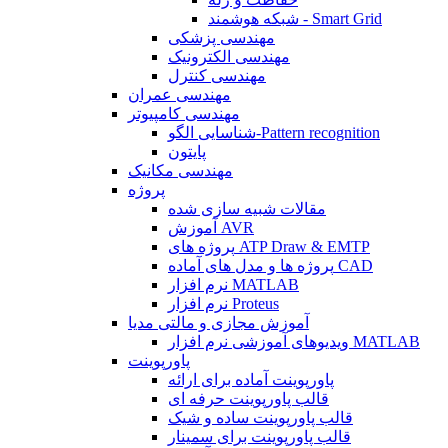
شبکه هوشمند - Smart Grid
مهندسی پزشکی
مهندسی الکترونیک
مهندسی کنترل
مهندسی عمران
مهندسی کامپیوتر
شناسایی الگو-Pattern recognition
پایتون
مهندسی مکانیک
پروژه
مقالات شبیه سازی شده
آموزش AVR
پروژه های ATP Draw & EMTP
پروژه ها و مدل های آماده CAD
نرم افزار MATLAB
نرم افزار Proteus
آموزش مجازی و مالتی مدیا
ویدیوهای آموزشی نرم افزار MATLAB
پاورپوینت
پاورپوینت آماده برای ارائه
قالب پاورپوینت حرفه ای
قالب پاورپوینت ساده و شیک
قالب پاورپوینت برای سمینار