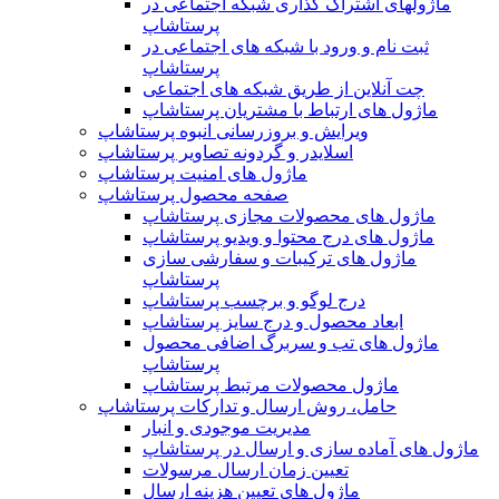
ماژولهای اشتراک‌ گذاری شبکه اجتماعی در
پرستاشاپ
ثبت نام و ورود با شبکه های اجتماعی در
پرستاشاپ
چت آنلاین از طریق شبکه های اجتماعی
ماژول های ارتباط با مشتریان پرستاشاپ
ویرایش و بروزرسانی انبوه پرستاشاپ
اسلایدر و گردونه تصاویر پرستاشاپ
ماژول های امنیت پرستاشاپ
صفحه محصول پرستاشاپ
ماژول های محصولات مجازی پرستاشاپ
ماژول های درج محتوا و ویدیو پرستاشاپ
ماژول های ترکیبات و سفارشی سازی
پرستاشاپ
درج لوگو و برچسب پرستاشاپ
ابعاد محصول و درج سایز پرستاشاپ
ماژول های تب و سربرگ اضافی محصول
پرستاشاپ
ماژول محصولات مرتبط پرستاشاپ
حامل، روش ارسال و تدارکات پرستاشاپ
مدیریت موجودی و انبار
ماژول های آماده سازی و ارسال در پرستاشاپ
تعیین زمان ارسال مرسولات
ماژول های تعیین هزینه ارسال