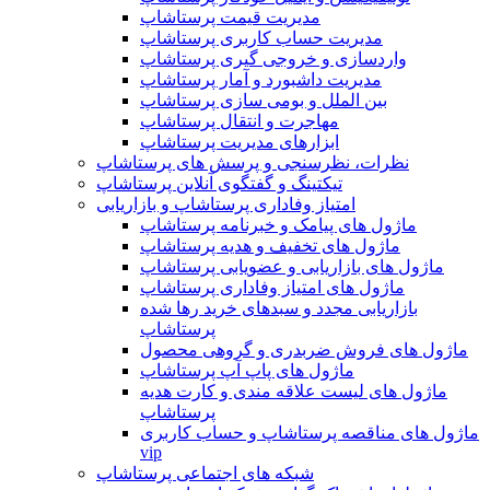
مدیریت قیمت پرستاشاپ
مدیریت حساب کاربری پرستاشاپ
واردسازی و خروجی گیری پرستاشاپ
مدیریت داشبورد و آمار پرستاشاپ
بین الملل و بومی سازی پرستاشاپ
مهاجرت و انتقال پرستاشاپ
ابزارهای مدیریت پرستاشاپ
نظرات، نظرسنجی و پرسش های پرستاشاپ
تیکتینگ و گفتگوی آنلاین پرستاشاپ
امتیاز وفاداری پرستاشاپ و بازاریابی
ماژول های پیامک و خبرنامه پرستاشاپ
ماژول های تخفیف و هدیه پرستاشاپ
ماژول های بازاریابی و عضویابی پرستاشاپ
ماژول های امتیاز وفاداری پرستاشاپ
بازاریابی مجدد و سبدهای خرید رها شده
پرستاشاپ
ماژول های فروش ضربدری و گروهی محصول
ماژول های پاپ آپ پرستاشاپ
ماژول های لیست علاقه مندی و کارت هدیه
پرستاشاپ
ماژول های مناقصه پرستاشاپ و حساب کاربری
vip
شبکه های اجتماعی پرستاشاپ