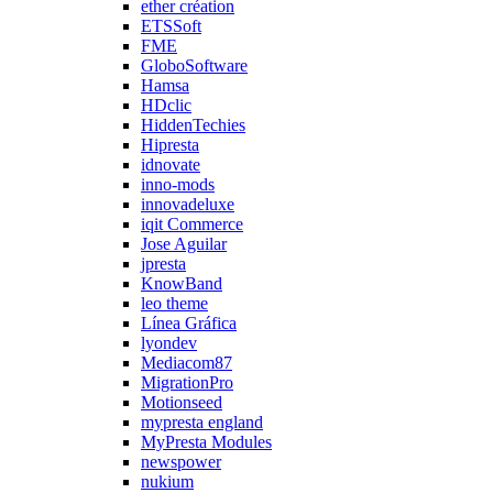
ether création
ETSSoft
FME
GloboSoftware
Hamsa
HDclic
HiddenTechies
Hipresta
idnovate
inno-mods
innovadeluxe
iqit Commerce
Jose Aguilar
jpresta
KnowBand
leo theme
Línea Gráfica
lyondev
Mediacom87
MigrationPro
Motionseed
mypresta england
MyPresta Modules
newspower
nukium