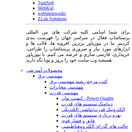
TuniSoft
WebKul
webshopworks
ZLab Solutions
برای شما اسامی کلیه شرکت های بین المللی
پرستاشاپ فعال در سراسر جهان را فهرست بندی
کردیم. ما در نیوزپاور برترین افزونه ها، قالب ها و
ابزارهای مورد نیاز و ضروری پرستاشاپ را طراحی،
خریداری، فارسی سازی و عرضه می کنیم. با نیوزپاور
همیشه وب سایت خود را بروز و پویا نگه دارید.
محصولات آموزشی
مهندسی برق
کتب مرجع رشته مهندسی برق
مهندسی مخابرات
مهندسی قدرت
کیفیت توان - Power Quality
دینامیک سیستم های قدرت
الکترونیک قدرت/ماشین الکتریکی
بهره برداری سیستم های قدرت
عایق و فشار قوی
حالت های گذرای الکترومغناطیسی
حفاظت و رله