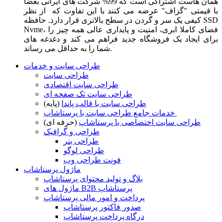
همان هاست اشتراکی است که 99% شرکت های ایرانی بعضا
با قیمتی "گزاف" عرضه می کنند با این تفاوت که از نظر
کیفی یک سر و گردن در سطح بالاتری قرار دارد. حافظه SSD
Nvme، فضای کاملا ابری، امنیت و پایداری عالی همه چیز را
برای ایجاد یک فروشگاه جدید فراهم می کند و دغدغه های
شما را به حداقل می رساند.
طراحی سایت و خدمات
طراحی سایت
طراحی سایت اقتصادی
طراحی سایت تک صفحه ای
طراحی سایت با قالب پاندا
(پایه)
خدمات جامع طراحی سایت با پرستاشاپ
طراحی سایت اختصاصی با پرستاشاپ
(حرفه ای)
طراحی و گرافیک
طراحی بنر
طراحی لوگو
فونت طراحی وب
ماژول پرستاشاپ
بلاگ و تولید محتوای پرستاشاپ
ماژول های B2B پرستاشاپ
پرداخت و امور مالی پرستاشاپ
صدور فاکتور پرستاشاپ
درگاه پرداخت پرستاشاپ