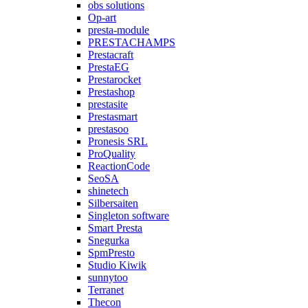
obs solutions
Op-art
presta-module
PRESTACHAMPS
Prestacraft
PrestaEG
Prestarocket
Prestashop
prestasite
Prestasmart
prestasoo
Pronesis SRL
ProQuality
ReactionCode
SeoSA
shinetech
Silbersaiten
Singleton software
Smart Presta
Snegurka
SpmPresto
Studio Kiwik
sunnytoo
Terranet
Thecon