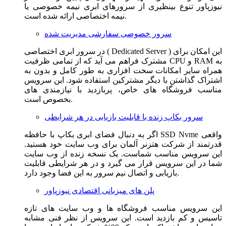
نیوزپاور تنوع بینظیری از سرورهای ابری نیمه خصوصی یا
نیمه اختصاصی ارائه شده است.
سرور خصوصی سفارشی مدیریت شده
در سرور ابری اختصاصی ( Dedicated Server ) این امکان برای
مشترک فراهم می آید که از تمامی ظرفیت CPU و RAM به
همراه سایر امکانات سخت افزاری به طور کامل و بدون به
اشتراک گذاشتن با دیگر مشترکین استفاده شود. این سرویس
مناسب فروشگاه های خاص، پربازدید با نیازمندی های
بخصوص است.
سرور بکاپ زنده با قابلیت بازیابی در هر شرایطی
اگر به دنبال فضای ابری بکاپ با حافظه SSD Nvme واقعی
قدرتمند از شرکت هتزنر آلمان برای وب سایت خود هستید.
این سرویس مناسب شماست. یک نسخه زنده از وب سایت
شما در این سرویس قرار می گیرد و در هر شرایطی قابلیت
بازیابی و اتصال نیم سرور به این فضا وجود دارد.
پلن های میزبانی اقتصادی نیوزپاور
این سرویس مناسب فروشگاه ها و وب سایت های تازه
تاسیس و کم بازدید است. این سرویس از نظر فنی مشابه