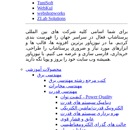
TuniSoft
WebKul
webshopworks
ZLab Solutions
برای شما اسامی کلیه شرکت های بین المللی
پرستاشاپ فعال در سراسر جهان را فهرست بندی
کردیم. ما در نیوزپاور برترین افزونه ها، قالب ها و
ابزارهای مورد نیاز و ضروری پرستاشاپ را طراحی،
خریداری، فارسی سازی و عرضه می کنیم. با نیوزپاور
همیشه وب سایت خود را بروز و پویا نگه دارید.
محصولات آموزشی
مهندسی برق
کتب مرجع رشته مهندسی برق
مهندسی مخابرات
مهندسی قدرت
کیفیت توان - Power Quality
دینامیک سیستم های قدرت
الکترونیک قدرت/ماشین الکتریکی
بهره برداری سیستم های قدرت
عایق و فشار قوی
حالت های گذرای الکترومغناطیسی
حفاظت و رله