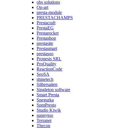
obs solutions
Op-art
presta-module
PRESTACHAMPS
Prestacraft
PrestaEG
Prestarocket
Prestashop
prestasite
Prestasmart
prestasoo
Pronesis SRL
ProQuality
ReactionCode
SeoSA
shinetech
Silbersaiten
Singleton software
Smart Presta
Snegurka
SpmPresto
Studio Kiwik
sunnytoo
Terranet
Thecon