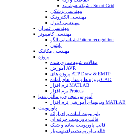
شبکه هوشمند - Smart Grid
مهندسی پزشکی
مهندسی الکترونیک
مهندسی کنترل
مهندسی عمران
مهندسی کامپیوتر
شناسایی الگو-Pattern recognition
پایتون
مهندسی مکانیک
پروژه
مقالات شبیه سازی شده
آموزش AVR
پروژه های ATP Draw & EMTP
پروژه ها و مدل های آماده CAD
نرم افزار MATLAB
نرم افزار Proteus
آموزش مجازی و مالتی مدیا
ویدیوهای آموزشی نرم افزار MATLAB
پاورپوینت
پاورپوینت آماده برای ارائه
قالب پاورپوینت حرفه ای
قالب پاورپوینت ساده و شیک
قالب پاورپوینت برای سمینار