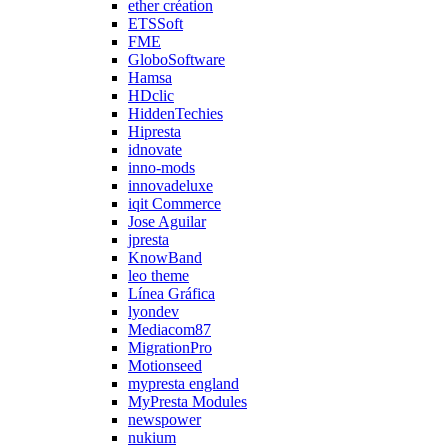
ether création
ETSSoft
FME
GloboSoftware
Hamsa
HDclic
HiddenTechies
Hipresta
idnovate
inno-mods
innovadeluxe
iqit Commerce
Jose Aguilar
jpresta
KnowBand
leo theme
Línea Gráfica
lyondev
Mediacom87
MigrationPro
Motionseed
mypresta england
MyPresta Modules
newspower
nukium