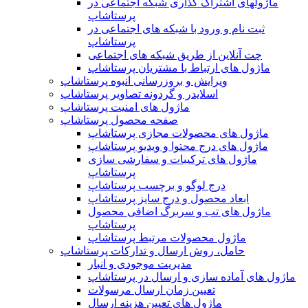
ماژولهای اشتراک‌ گذاری شبکه اجتماعی در
پرستاشاپ
ثبت نام و ورود با شبکه های اجتماعی در
پرستاشاپ
چت آنلاین از طریق شبکه های اجتماعی
ماژول های ارتباط با مشتریان پرستاشاپ
ویرایش و بروزرسانی انبوه پرستاشاپ
اسلایدر و گردونه تصاویر پرستاشاپ
ماژول های امنیت پرستاشاپ
صفحه محصول پرستاشاپ
ماژول های محصولات مجازی پرستاشاپ
ماژول های درج محتوا و ویدیو پرستاشاپ
ماژول های ترکیبات و سفارشی سازی
پرستاشاپ
درج لوگو و برچسب پرستاشاپ
ابعاد محصول و درج سایز پرستاشاپ
ماژول های تب و سربرگ اضافی محصول
پرستاشاپ
ماژول محصولات مرتبط پرستاشاپ
حامل، روش ارسال و تدارکات پرستاشاپ
مدیریت موجودی و انبار
ماژول های آماده سازی و ارسال در پرستاشاپ
تعیین زمان ارسال مرسولات
ماژول های تعیین هزینه ارسال