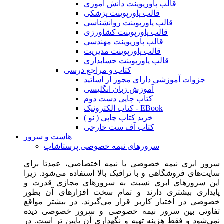
قالب پاورپوینت دانش آموزی
قالب پاورپوینت پزشکی
قالب پاورپوینت روانشناسی
قالب پاورپوینت کشاورزی
قالب پاورپوینت مهندسی
قالب پاورپوینت مدیریت
قالب پاورپوینت حسابداری
کتاب و مراجع درسی
جزوات آموزشی دارای مجوز از اساتید
آموزش زبان انگلیسی
کتاب چاپی دست دوم
کتاب الکترونیک - EBook
خرید کتاب چاپی ( نو )
کتاب آف ست خارجی
هاست و سرور
سرورهای نیمه خصوصی پرستاشاپ
سرور ابری نیمه خصوصی یا نیمه اختصاصی، عمدتا برای
سایت‌های فروشگاهی و با ترافیک بالا استفاده می‌شود. زیرا
این سرورهای ابری نسبت به سرورهای مجازی قدرت و
پایداری بیشتری دارند و تمام سخت افزارهای آن بطور
خصوصی در اختیار کاربر قرار می‌گیرند. در بیشتر مواقع
تفاوتی بین سرور نیمه خصوصی و سرور خصوصی دیده
نمی‌شود و فقط هزینه تهیه و نگهداری آن پایین تر است. در