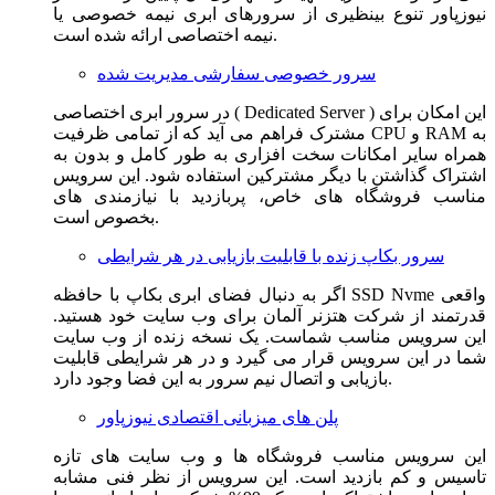
نیوزپاور تنوع بینظیری از سرورهای ابری نیمه خصوصی یا
نیمه اختصاصی ارائه شده است.
سرور خصوصی سفارشی مدیریت شده
در سرور ابری اختصاصی ( Dedicated Server ) این امکان برای
مشترک فراهم می آید که از تمامی ظرفیت CPU و RAM به
همراه سایر امکانات سخت افزاری به طور کامل و بدون به
اشتراک گذاشتن با دیگر مشترکین استفاده شود. این سرویس
مناسب فروشگاه های خاص، پربازدید با نیازمندی های
بخصوص است.
سرور بکاپ زنده با قابلیت بازیابی در هر شرایطی
اگر به دنبال فضای ابری بکاپ با حافظه SSD Nvme واقعی
قدرتمند از شرکت هتزنر آلمان برای وب سایت خود هستید.
این سرویس مناسب شماست. یک نسخه زنده از وب سایت
شما در این سرویس قرار می گیرد و در هر شرایطی قابلیت
بازیابی و اتصال نیم سرور به این فضا وجود دارد.
پلن های میزبانی اقتصادی نیوزپاور
این سرویس مناسب فروشگاه ها و وب سایت های تازه
تاسیس و کم بازدید است. این سرویس از نظر فنی مشابه