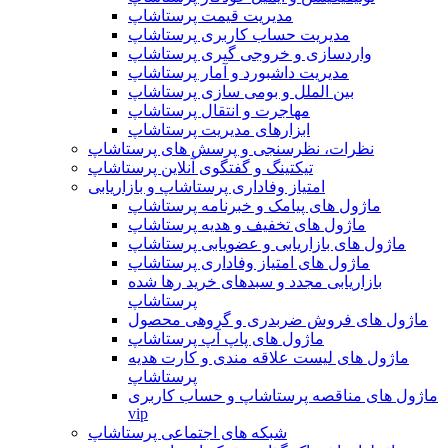
مدیریت قیمت پرستاشاپ
مدیریت حساب کاربری پرستاشاپ
واردسازی و خروجی گیری پرستاشاپ
مدیریت داشبورد و آمار پرستاشاپ
بین الملل و بومی سازی پرستاشاپ
مهاجرت و انتقال پرستاشاپ
ابزارهای مدیریت پرستاشاپ
نظرات، نظرسنجی و پرسش های پرستاشاپ
تیکتینگ و گفتگوی آنلاین پرستاشاپ
امتیاز وفاداری پرستاشاپ و بازاریابی
ماژول های پیامک و خبرنامه پرستاشاپ
ماژول های تخفیف و هدیه پرستاشاپ
ماژول های بازاریابی و عضویابی پرستاشاپ
ماژول های امتیاز وفاداری پرستاشاپ
بازاریابی مجدد و سبدهای خرید رها شده
پرستاشاپ
ماژول های فروش ضربدری و گروهی محصول
ماژول های پاپ آپ پرستاشاپ
ماژول های لیست علاقه مندی و کارت هدیه
پرستاشاپ
ماژول های مناقصه پرستاشاپ و حساب کاربری
vip
شبکه های اجتماعی پرستاشاپ