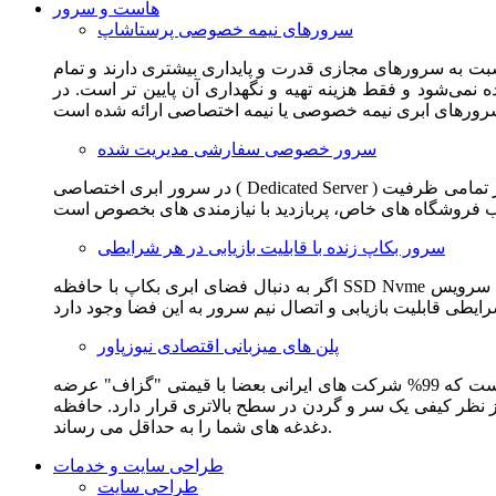
هاست و سرور
سرورهای نیمه خصوصی پرستاشاپ
سبت به سرورهای مجازی قدرت و پایداری بیشتری دارند و تمام
می‌شود و فقط هزینه تهیه و نگهداری آن پایین تر است. در
سرور خصوصی سفارشی مدیریت شده
در سرور ابری اختصاصی ( Dedicated Server ) این امکان برای مشترک فراهم می آید که از تمامی ظرفیت CPU و RAM به همراه سایر امکانات سخت افزاری به طور کامل و بدون به اشتراک گذاشتن با
سرور بکاپ زنده با قابلیت بازیابی در هر شرایطی
اگر به دنبال فضای ابری بکاپ با حافظه SSD Nvme واقعی قدرتمند از شرکت هتزنر آلمان برای وب سایت خود هستید. این سرویس مناسب شماست. یک نسخه زنده از وب سایت شما در این سرویس
پلن های میزبانی اقتصادی نیوزپاور
این سرویس مناسب فروشگاه ها و وب سایت های تازه تاسیس و کم بازدید است. این سرویس از نظر فنی مشابه همان هاست اشتراکی است که 99% شرکت های ایرانی بعضا با قیمتی "گزاف" عرضه
 بالاتری قرار دارد. حافظه SSD Nvme، فضای کاملا ابری، امنیت و پایداری عالی همه چیز را برای ایجاد یک فروشگاه جدید فراهم می کند و
دغدغه های شما را به حداقل می رساند.
طراحی سایت و خدمات
طراحی سایت