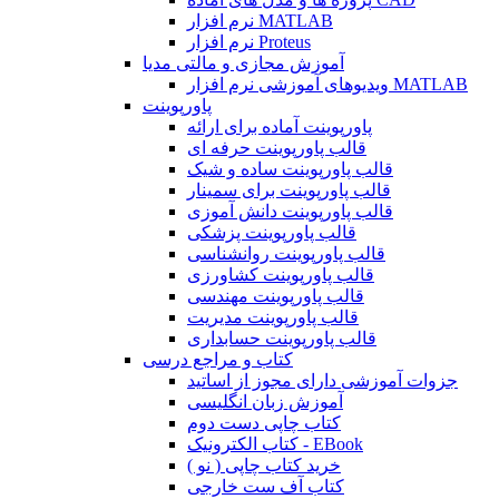
نرم افزار MATLAB
نرم افزار Proteus
آموزش مجازی و مالتی مدیا
ویدیوهای آموزشی نرم افزار MATLAB
پاورپوینت
پاورپوینت آماده برای ارائه
قالب پاورپوینت حرفه ای
قالب پاورپوینت ساده و شیک
قالب پاورپوینت برای سمینار
قالب پاورپوینت دانش آموزی
قالب پاورپوینت پزشکی
قالب پاورپوینت روانشناسی
قالب پاورپوینت کشاورزی
قالب پاورپوینت مهندسی
قالب پاورپوینت مدیریت
قالب پاورپوینت حسابداری
کتاب و مراجع درسی
جزوات آموزشی دارای مجوز از اساتید
آموزش زبان انگلیسی
کتاب چاپی دست دوم
کتاب الکترونیک - EBook
خرید کتاب چاپی ( نو )
کتاب آف ست خارجی