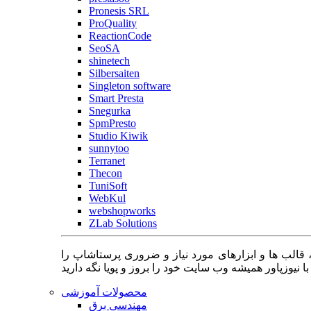
Pronesis SRL
ProQuality
ReactionCode
SeoSA
shinetech
Silbersaiten
Singleton software
Smart Presta
Snegurka
SpmPresto
Studio Kiwik
sunnytoo
Terranet
Thecon
TuniSoft
WebKul
webshopworks
ZLab Solutions
 قالب ها و ابزارهای مورد نیاز و ضروری پرستاشاپ را
محصولات آموزشی
مهندسی برق