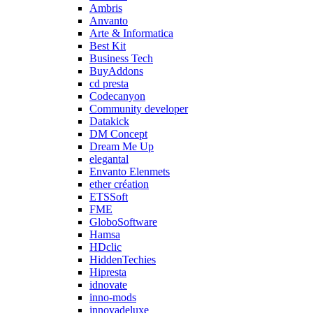
Ambris
Anvanto
Arte & Informatica
Best Kit
Business Tech
BuyAddons
cd presta
Codecanyon
Community developer
Datakick
DM Concept
Dream Me Up
elegantal
Envanto Elenmets
ether création
ETSSoft
FME
GloboSoftware
Hamsa
HDclic
HiddenTechies
Hipresta
idnovate
inno-mods
innovadeluxe