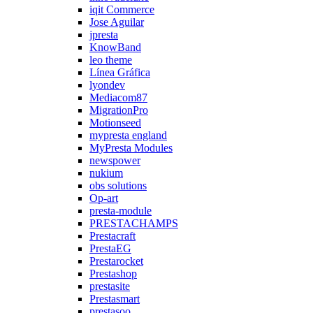
iqit Commerce
Jose Aguilar
jpresta
KnowBand
leo theme
Línea Gráfica
lyondev
Mediacom87
MigrationPro
Motionseed
mypresta england
MyPresta Modules
newspower
nukium
obs solutions
Op-art
presta-module
PRESTACHAMPS
Prestacraft
PrestaEG
Prestarocket
Prestashop
prestasite
Prestasmart
prestasoo