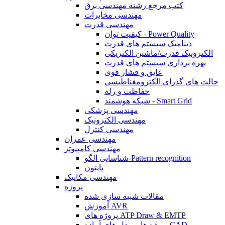
کتب مرجع رشته مهندسی برق
مهندسی مخابرات
مهندسی قدرت
کیفیت توان - Power Quality
دینامیک سیستم های قدرت
الکترونیک قدرت/ماشین الکتریکی
بهره برداری سیستم های قدرت
عایق و فشار قوی
حالت های گذرای الکترومغناطیسی
حفاظت و رله
شبکه هوشمند - Smart Grid
مهندسی پزشکی
مهندسی الکترونیک
مهندسی کنترل
مهندسی عمران
مهندسی کامپیوتر
شناسایی الگو-Pattern recognition
پایتون
مهندسی مکانیک
پروژه
مقالات شبیه سازی شده
آموزش AVR
پروژه های ATP Draw & EMTP
پروژه ها و مدل های آماده CAD