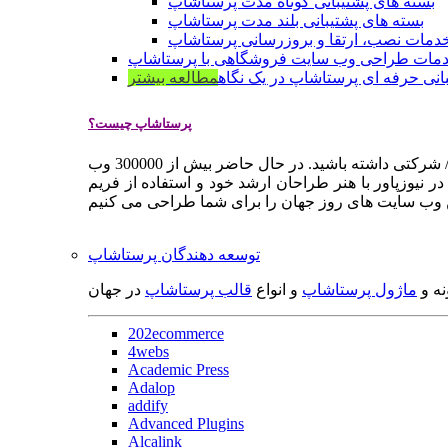
بسته های پشتیبانی کوتاه مدت پرستاشاپ
بسته های پشتیبانی بلند مدت پرستاشاپ
دمات نصب، ارتقا و بروزرسانی پرستاشاپ
مات طراحی وب سایت فروشگاهی با پرستاشاپ
انی حرفه ای پرستاشاپ در یک نگاه
مطالعه بیشتر
پرستاشاپ چیست؟
پرستاشاپ یک سیستم مدیریت وب سایت / فروشگاه آنلاین اپن سورس است که به شما کمک می کند به سرعت یک وب سایت فروشگاهی / شرکتی داشته باشید. در حال حاضر بیش از 300000 وب
 نیوزپاور با هنر طراحان ارشد خود و استفاده از فریم
توسعه دهندگان پرستاشاپ
نه و
ماژول پرستاشاپ
و انواع
قالب پرستاشاپ
در جهان
202ecommerce
4webs
Academic Press
Adalop
addify
Advanced Plugins
Alcalink